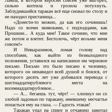
Лампа, в которой керосин совсем уже выгорел,
сильно коптила и грозила потухнуть.
Заблудившийся таракан всё еще сновал по столу и
не находил пристанища...
«Донести-то можно, да как его сочинишь!
Надо со всеми экивоками, с подходцами, как
Прошкин... А куда мне! Такое сочиню, что мне
же потом и влетит. Бестолочь, чёрт возьми меня
совсем!»
И Невыразимов, ломая голову над
способами, как выйти из безвыходного
положения, уставился на написанное им черновое
письмо. Письмо это было писано к человеку,
которого он ненавидел всей душой и боялся, от
которого десять лет уже добивался перевода с
шестнадцатирублевого места на
восемнадцатирублевое...
— А... бегаешь тут, чёрт! — хлопнул он со
злобой ладонью по таракану, имевшему несчастье
попасться ему на глаза. — Гадость этакая!
Таракан упал на спину и отчаянно замотал