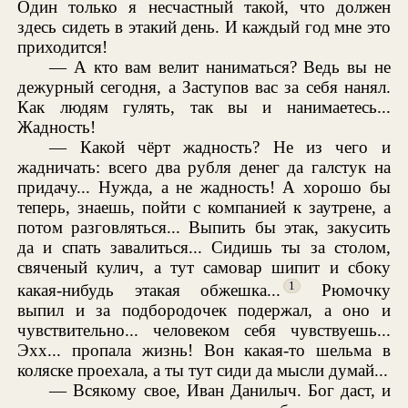
Один только я несчастный такой, что должен
здесь сидеть в этакий день. И каждый год мне это
приходится!
— А кто вам велит наниматься? Ведь вы не
дежурный сегодня, а Заступов вас за себя нанял.
Как людям гулять, так вы и нанимаетесь...
Жадность!
— Какой чёрт жадность? Не из чего и
жадничать: всего два рубля денег да галстук на
придачу... Нужда, а не жадность! А хорошо бы
теперь, знаешь, пойти с компанией к заутрене, а
потом разговляться... Выпить бы этак, закусить
да и спать завалиться... Сидишь ты за столом,
свяченый кулич, а тут самовар шипит и сбоку
1
какая-нибудь этакая обжешка...
Рюмочку
выпил и за подбородочек подержал, а оно и
чувствительно... человеком себя чувствуешь...
Эхх... пропала жизнь! Вон какая-то шельма в
коляске проехала, а ты тут сиди да мысли думай...
— Всякому свое, Иван Данилыч. Бог даст, и