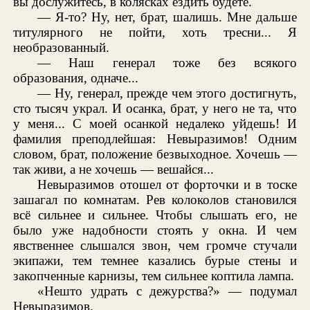
вы дослужитесь, в колясках ездить будете.
— Я-то? Ну, нет, брат, шалишь. Мне дальше
титулярного не пойти, хоть тресни... Я
необразованный.
— Наш генерал тоже без всякого
образования, одначе...
— Ну, генерал, прежде чем этого достигнуть,
сто тысяч украл. И осанка, брат, у него не та, что
у меня... С моей осанкой недалеко уйдешь! И
фамилия преподлейшая: Невыразимов! Одним
словом, брат, положение безвыходное. Хочешь —
так живи, а не хочешь — вешайся...
Невыразимов отошел от форточки и в тоске
зашагал по комнатам. Рев колоколов становился
всё сильнее и сильнее. Чтобы слышать его, не
было уже надобности стоять у окна. И чем
явственнее слышался звон, чем громче стучали
экипажи, тем темнее казались бурые стены и
закопченные карнизы, тем сильнее коптила лампа.
«Нешто удрать с дежурства?» — подумал
Невыразимов.