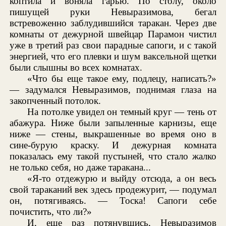
коптила и воняла гарью. По столу, около
пишущей руки Невыразимова, бегал
встревоженно заблудившийся таракан. Через две
комнаты от дежурной швейцар Парамон чистил
уже в третий раз свои парадные сапоги, и с такой
энергией, что его плевки и шум ваксельной щетки
были слышны во всех комнатах.
«Что бы еще такое ему, подлецу, написать?»
— задумался Невыразимов, поднимая глаза на
закопченный потолок.
На потолке увидел он темный круг — тень от
абажура. Ниже были запыленные карнизы, еще
ниже — стены, выкрашенные во время оно в
сине-бурую краску. И дежурная комната
показалась ему такой пустыней, что стало жалко
не только себя, но даже таракана...
«Я-то отдежурю и выйду отсюда, а он весь
свой тараканий век здесь продежурит, — подумал
он, потягиваясь. — Тоска! Сапоги себе
почистить, что ли?»
И, еще раз потянувшись, Невыразимов