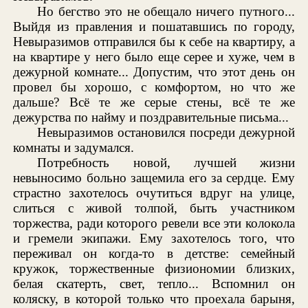
Но бегство это не обещало ничего путного...
Выйдя из правления и пошатавшись по городу,
Невыразимов отправился бы к себе на квартиру, а
на квартире у него было еще серее и хуже, чем в
дежурной комнате... Допустим, что этот день он
провел бы хорошо, с комфортом, но что же
дальше? Всё те же серые стены, всё те же
дежурства по найму и поздравительные письма...
Невыразимов остановился посреди дежурной
комнаты и задумался.
Потребность новой, лучшей жизни
невыносимо больно защемила его за сердце. Ему
страстно захотелось очутиться вдруг на улице,
слиться с живой толпой, быть участником
торжества, ради которого ревели все эти колокола
и гремели экипажи. Ему захотелось того, что
переживал он когда-то в детстве: семейный
кружок, торжественные физиономии близких,
белая скатерть, свет, тепло... Вспомнил он
коляску, в которой только что проехала барыня,