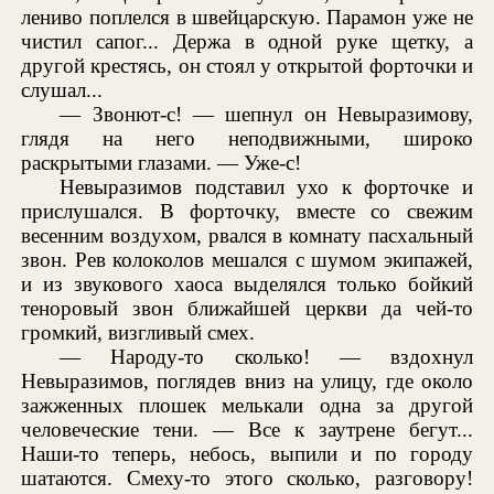
лениво поплелся в швейцарскую. Парамон уже не
чистил сапог... Держа в одной руке щетку, а
другой крестясь, он стоял у открытой форточки и
слушал...
— Звонют-с! — шепнул он Невыразимову,
глядя на него неподвижными, широко
раскрытыми глазами. — Уже-с!
Невыразимов подставил ухо к форточке и
прислушался. В форточку, вместе со свежим
весенним воздухом, рвался в комнату пасхальный
звон. Рев колоколов мешался с шумом экипажей,
и из звукового хаоса выделялся только бойкий
теноровый звон ближайшей церкви да чей-то
громкий, визгливый смех.
— Народу-то сколько! — вздохнул
Невыразимов, поглядев вниз на улицу, где около
зажженных плошек мелькали одна за другой
человеческие тени. — Все к заутрене бегут...
Наши-то теперь, небось, выпили и по городу
шатаются. Смеху-то этого сколько, разговору!