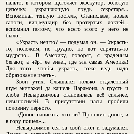
пальто, в котором щеголяет экзекутор, золотую
цепочку, украшающую грудь секретаря...
Вспоминал теплую постель, Станислава, новые
сапоги, виц-мундир без протертых локтей...
вспомнил потому, что всего этого у него не
было...
«Украсть нешто? — подумал он. — Украсть-
то, положим, не трудно, но вот спрятать-то
мудрено... В Америку, говорят, с краденым
бегают, а чёрт ее знает, где эта самая Америка!
Для того, чтобы украсть, тоже ведь надо
образование иметь».
Звон утих. Слышался только отдаленный
шум экипажей да кашель Парамона, а грусть и
злоба Невыразимова становилась всё сильнее,
невыносимей. В присутствии часы пробили
половину первого.
«Донос написать, что ли? Прошкин донес, и
в гору пошёл»...
Невыразимов сел за свой стол и задумался.