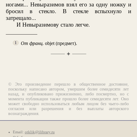
ногами... Невыразимов взял его за одну ножку и
бросил в стекло. В стекле вспыхнуло и
затрещало...
И Невыразимову стало легче.
От франц.
objet (предмет).
1
✦
© Это произведение перешло в общественное достояние,
поскольку написано автором, умершим более семидесяти лет
назад, и опубликовано прижизненно, либо посмертно, но с
момента публикации также прошло более семидесяти лет. Оно
может свободно использоваться любым лицом без чьего-либо
согласия или разрешения и без выплаты авторского
вознаграждения.
Email:
otklik@ilibrary.ru