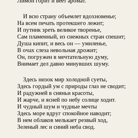
Лимон горит и веет аромат.
И всю страну объемлет вдохновенье;
На всем печать протекшего лежит;
И путник зреть великое творенье,
Сам пламенный, из снежных стран спешит;
Душа кипит, и весь он — умиленье,
В очах слеза невольная дрожит;
Он, погружен в мечтательную думу,
Внимает дел давно минувших шуму.
Здесь низок мир холодной суеты,
Здесь гордый ум с природы глаз не сводит;
И радужней в сияньи красоты,
И жарче, и ясней по небу солнце ходит.
И чудный шум и чудные мечты
Здесь море вдруг спокойное наводит;
В нем облаков мелькает резвый ход,
Зеленый лес и синий неба свод.