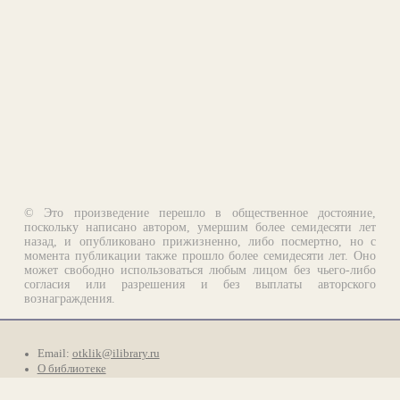
© Это произведение перешло в общественное достояние,
поскольку написано автором, умершим более семидесяти лет
назад, и опубликовано прижизненно, либо посмертно, но с
момента публикации также прошло более семидесяти лет. Оно
может свободно использоваться любым лицом без чьего-либо
согласия или разрешения и без выплаты авторского
вознаграждения.
Email:
otklik@ilibrary.ru
О библиотеке
Реклама на сайте