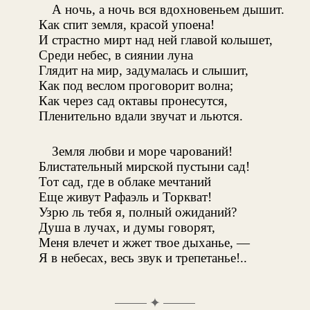
А ночь, а ночь вся вдохновеньем дышит.
Как спит земля, красой упоена!
И страстно мирт над ней главой колышет,
Среди небес, в сиянии луна
Глядит на мир, задумалась и слышит,
Как под веслом проговорит волна;
Как через сад октавы пронесутся,
Пленительно вдали звучат и льются.
Земля любви и море чарований!
Блистательный мирской пустыни сад!
Тот сад, где в облаке мечтаний
Еще живут Рафаэль и Торкват!
Узрю ль тебя я, полный ожиданий?
Душа в лучах, и думы говорят,
Меня влечет и жжет твое дыханье, —
Я в небесах, весь звук и трепетанье!..
✦