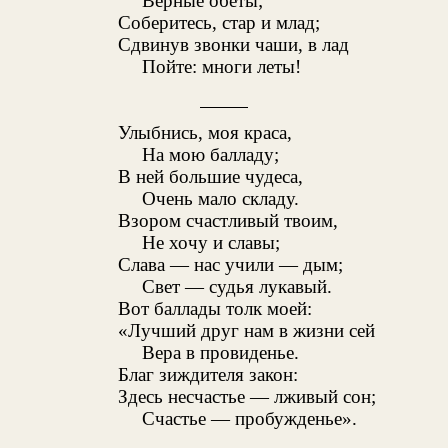
Верные обеты;
Соберитесь, стар и млад;
Сдвинув звонки чаши, в лад
Пойте: многи леты!
Улыбнись, моя краса,
На мою балладу;
В ней большие чудеса,
Очень мало складу.
Взором счастливый твоим,
Не хочу и славы;
Слава — нас учили — дым;
Свет — судья лукавый.
Вот баллады толк моей:
«Лучший друг нам в жизни сей
Вера в провиденье.
Благ зиждителя закон:
Здесь несчастье — лживый сон;
Счастье — пробужденье».