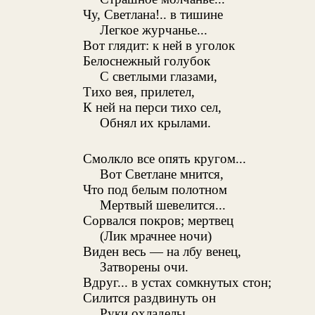
Чу, Светлана!.. в тишине
Легкое журчанье...
Вот глядит: к ней в уголок
Белоснежный голубок
С светлыми глазами,
Тихо вея, прилетел,
К ней на перси тихо сел,
Обнял их крылами.
Смолкло все опять кругом...
Вот Светлане мнится,
Что под белым полотном
Мертвый шевелится...
Сорвался покров; мертвец
(Лик мрачнее ночи)
Виден весь — на лбу венец,
Затворены очи.
Вдруг... в устах сомкнутых стон;
Силится раздвинуть он
Руки охладелы...