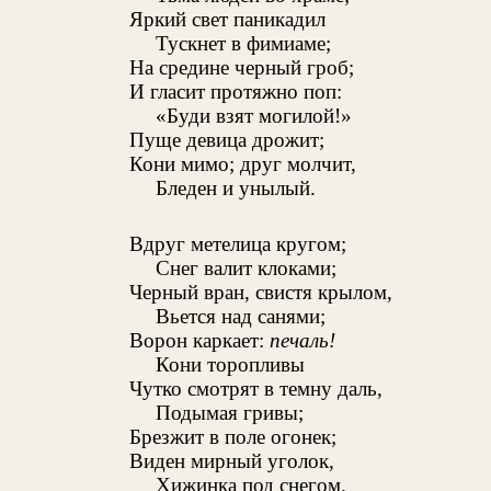
Яркий свет паникадил
Тускнет в фимиаме;
На средине черный гроб;
И гласит протяжно поп:
«Буди взят могилой!»
Пуще девица дрожит;
Кони мимо; друг молчит,
Бледен и унылый.
Вдруг метелица кругом;
Снег валит клоками;
Черный вран, свистя крылом,
Вьется над санями;
Ворон каркает:
печаль!
Кони торопливы
Чутко смотрят в темну даль,
Подымая гривы;
Брезжит в поле огонек;
Виден мирный уголок,
Хижинка под снегом.