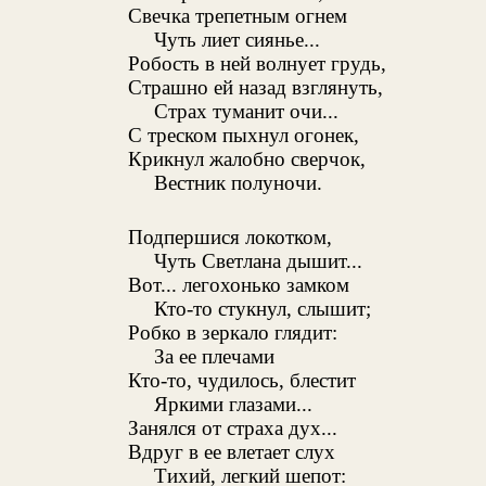
Свечка трепетным огнем
Чуть лиет сиянье...
Робость в ней волнует грудь,
Страшно ей назад взглянуть,
Страх туманит очи...
С треском пыхнул огонек,
Крикнул жалобно сверчок,
Вестник полуночи.
Подпершися локотком,
Чуть Светлана дышит...
Вот... легохонько замком
Кто-то стукнул, слышит;
Робко в зеркало глядит:
За ее плечами
Кто-то, чудилось, блестит
Яркими глазами...
Занялся от страха дух...
Вдруг в ее влетает слух
Тихий, легкий шепот: