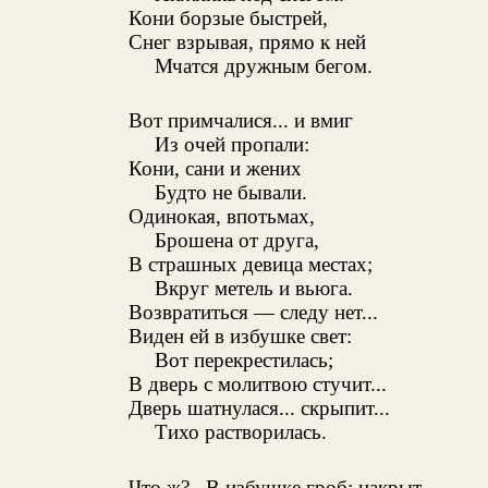
Кони борзые быстрей,
Снег взрывая, прямо к ней
Мчатся дружным бегом.
Вот примчалися... и вмиг
Из очей пропали:
Кони, сани и жених
Будто не бывали.
Одинокая, впотьмах,
Брошена от друга,
В страшных девица местах;
Вкруг метель и вьюга.
Возвратиться — следу нет...
Виден ей в избушке свет:
Вот перекрестилась;
В дверь с молитвою стучит...
Дверь шатнулася... скрыпит...
Тихо растворилась.
Что ж?.. В избушке гроб; накрыт