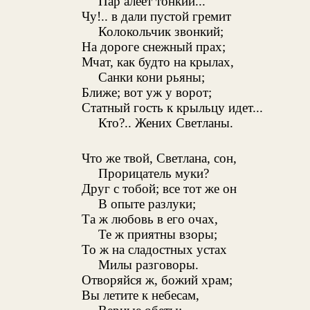
Пар алеет тонкий...
Чу!.. в дали пустой гремит
Колокольчик звонкий;
На дороге снежный прах;
Мчат, как будто на крылах,
Санки кони рьяны;
Ближе; вот уж у ворот;
Статный гость к крыльцу идет...
Кто?.. Жених Светланы.
Что же твой, Светлана, сон,
Прорицатель муки?
Друг с тобой; все тот же он
В опыте разлуки;
Та ж любовь в его очах,
Те ж приятны взоры;
То ж на сладостных устах
Милы разговоры.
Отворяйся ж, божий храм;
Вы летите к небесам,