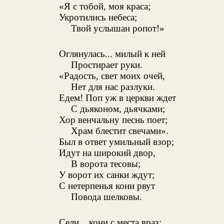
«Я с тобой, моя краса;
Укротились небеса;
Твой услышан ропот!»
Оглянулась... милый к ней
Простирает руки.
«Радость, свет моих очей,
Нет для нас разлуки.
Едем! Поп уж в церкви ждет
С дьяконом, дьячками;
Хор венчальну песнь поет;
Храм блестит свечами».
Был в ответ умильный взор;
Идут на широкий двор,
В ворота тесовы;
У ворот их санки ждут;
С нетерпенья кони рвут
Повода шелковы.
Сели... кони с места враз;