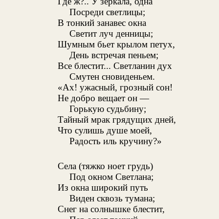
Где ж?.. У зеркала, одна
Посреди светлицы;
В тонкий занавес окна
Светит луч денницы;
Шумным бьет крылом петух,
День встречая пеньем;
Все блестит... Светланин дух
Смутен сновиденьем.
«Ах! ужасный, грозный сон!
Не добро вещает он —
Горькую судьбину;
Тайный мрак грядущих дней,
Что сулишь душе моей,
Радость иль кручину?»
Села (тяжко ноет грудь)
Под окном Светлана;
Из окна широкий путь
Виден сквозь тумана;
Снег на солнышке блестит,