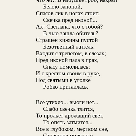
Белою запоной;
Спасов лик в ногах стоит;
Свечка пред иконой...
Ах! Светлана, что с тобой?
В чью зашла обитель?
Страшен хижины пустой
Безответный житель.
Входит с трепетом, в слезах;
Пред иконой пала в прах,
Спасу помолилась;
И с крестом своим в руке,
Под святыми в уголке
Робко притаилась.
Все утихло... вьюги нет...
Слабо свечка тлится,
То прольет дрожащий свет,
То опять затмится...
Все в глубоком, мертвом сне,
Страшное молчанье...