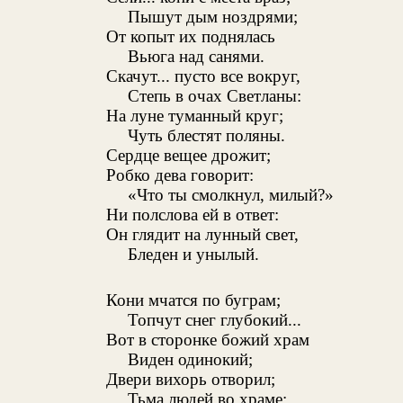
Пышут дым ноздрями;
От копыт их поднялась
Вьюга над санями.
Скачут... пусто все вокруг,
Степь в очах Светланы:
На луне туманный круг;
Чуть блестят поляны.
Сердце вещее дрожит;
Робко дева говорит:
«Что ты смолкнул, милый?»
Ни полслова ей в ответ:
Он глядит на лунный свет,
Бледен и унылый.
Кони мчатся по буграм;
Топчут снег глубокий...
Вот в сторонке божий храм
Виден одинокий;
Двери вихорь отворил;
Тьма людей во храме;