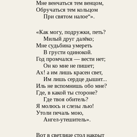
Мне венчаться тем венцом,
Обручаться тем кольцом
При святом налое“».
«Как могу, подружки, петь?
Милый друг далёко;
Мне судьбина умереть
В грусти одинокой.
Год промчался — вести нет;
Он ко мне не пишет;
Ах! а им лишь красен свет,
Им лишь сердце дышит...
Иль не вспомнишь обо мне?
Где, в какой ты стороне?
Где твоя обитель?
Я молюсь и слезы лью!
Утоли печаль мою,
Ангел-утешитель».
Вот в светлице стол накрыт