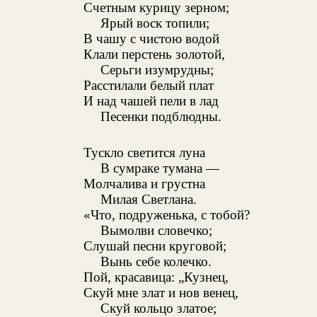
Счетным курицу зерном;
Ярый воск топили;
В чашу с чистою водой
Клали перстень золотой,
Серьги изумрудны;
Расстилали белый плат
И над чашей пели в лад
Песенки подблюдны.
Тускло светится луна
В сумраке тумана —
Молчалива и грустна
Милая Светлана.
«Что, подруженька, с тобой?
Вымолви словечко;
Слушай песни круговой;
Вынь себе колечко.
Пой, красавица: „Кузнец,
Скуй мне злат и нов венец,
Скуй кольцо златое;