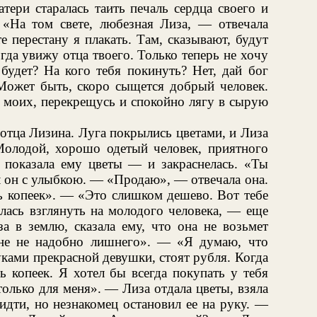
атери старалась таить печаль сердца своего и
«На том свете, любезная Лиза, — отвечала
е перестану я плакать. Там, сказывают, будут
когда увижу отца твоего. Только теперь не хочу
будет? На кого тебя покинуть? Нет, дай бог
 Может быть, скоро сыщется добрый человек.
й моих, перекрещусь и спокойно лягу в сырую
отца Лизина. Луга покрылись цветами, и Лиза
олодой, хорошо одетый человек, приятного
а показала ему цветы — и закраснелась. «Ты
 он с улыбкою. — «Продаю», — отвечала она.
 копеек». — «Это слишком дешево. Вот тебе
лась взглянуть на молодого человека, — еще
за в землю, сказала ему, что она не возьмет
е не надобно лишнего». — «Я думаю, что
ками прекрасной девушки, стоят рубля. Когда
ь копеек. Я хотел бы всегда покупать у тебя
только для меня». — Лиза отдала цветы, взяла
 идти, но незнакомец остановил ее на руку. —