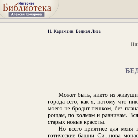
Н. Карамзин
.
Бедная Лиза
Ни
БЕ
Может быть, никто из живущих
города сего, как я, потому что ни
моего не бродит пешком, без плана
рощам, по холмам и равнинам. Вся
старых новые красоты.
Но всего приятнее для меня 
готические башни Си...нова мона