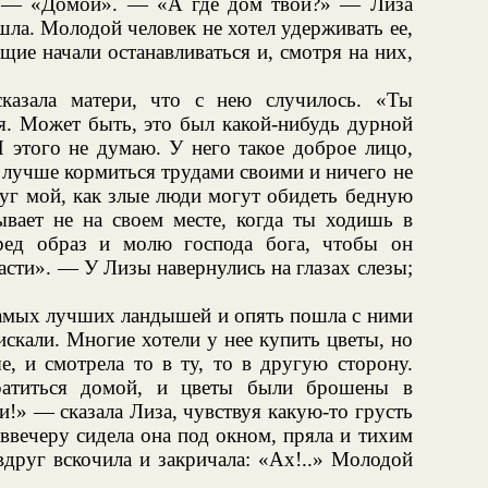
» — «Домой». — «А где дом твой?» — Лиза
пошла. Молодой человек не хотел удерживать ее,
щие начали останавливаться и, смотря на них,
казала матери, что с нею случилось. «Ты
ля. Может быть, это был какой-нибудь дурной
Я этого не думаю. У него такое доброе лицо,
, лучше кормиться трудами своими и ничего не
руг мой, как злые люди могут обидеть бедную
ывает не на своем месте, когда ты ходишь в
еред образ и молю господа бога, чтобы он
асти». — У Лизы навернулись на глазах слезы;
самых лучших ландышей и опять пошла с ними
 искали. Многие хотели у нее купить цветы, но
е, и смотрела то в ту, то в другую сторону.
вратиться домой, и цветы были брошены в
и!» — сказала Лиза, чувствуя какую-то грусть
ввечеру сидела она под окном, пряла и тихим
вдруг вскочила и закричала: «Ах!..» Молодой