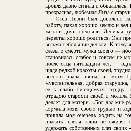
кровля давно сгнила и обвалилась. 
прекрасная, любезная Лиза с стару
Отец Лизин был довольно за
работу, пахал хорошо землю и вел 
жена и дочь обедняли. Ленивая ру
перестал хорошо родиться. Они пр
весьма небольшие деньги. К тому ж
слезы о смерти мужа своего — ибо
становилась слабое и совсем не мо
после отца пятнадцати лет, — одн
щадя редкой красоты своей, трудила
весною рвала цветы, а летом 
Чувствительная, добрая старушка,
ее к слабо биющемуся сердцу, 
отрадою старости своей и молила б
делает для матери. «Бог дал мне 
кормила меня своею грудью и ход
пришла моя очередь ходить на то
плакать: слезы наши не оживят 
удержать собственных слез своих 