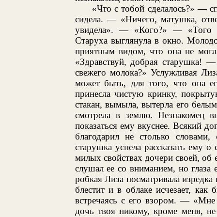
«Что с тобой сделалось?» — сп
сидела. — «Ничего, матушка, отв
увидела». — «Кого?» — «Того г
Старуха выглянула в окно. Молодо
приятным видом, что она не могл
«Здравствуй, добрая старушка! —
свежего молока?» Услужливая Лиз
может быть, для того, что она е
принесла чистую кринку, покрыт
стакан, вымыла, вытерла его белым
смотрела в землю. Незнакомец 
показаться ему вкуснее. Всякий дог
благодарил не столько словами,
старушка успела рассказать ему о
милых свойствах дочери своей, об 
слушал ее со вниманием, но глаза
робкая Лиза посматривала изредка 
блестит и в облаке исчезает, как 
встречаясь с его взором. — «Мне
дочь твоя никому, кроме меня, не