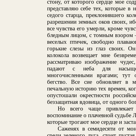
стону, от которого сердце мое сод
представляю себе тех, которые в
седого старца, преклонившего ко
разрешении земных оков своих, ибо
все чувства его умерли, кроме чув
бледным лицом, с томным взором —
веселых птичек, свободно плава
горькие слезы из глаз своих. О
колокола возвещает мне безврем
рассматриваю изображение чудес
падают с неба для насыщен
многочисленными врагами; тут 
бегство. Все сие обновляет в 
печальную историю тех времен, ко
опустошали окрестности российск
беззащитная вдовица, от одного бо
Но всего чаще привлекает
воспоминание о плачевной судьбе 
которые трогают мое сердце и заст
Саженях в семидесяти от мон
среди зеленого луга, стоит пустая