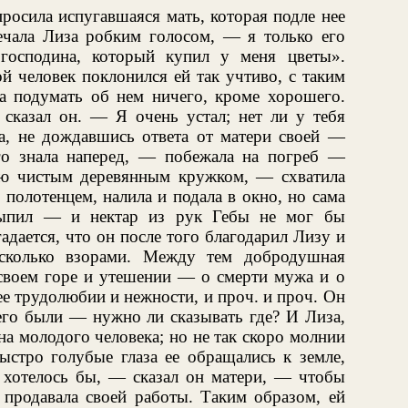
росила испугавшаяся мать, которая подле нее
ечала Лиза робким голосом, — я только его
осподина, который купил у меня цветы».
й человек поклонился ей так учтиво, с таким
а подумать об нем ничего, кроме хорошего.
 сказал он. — Я очень устал; нет ли у тебя
а, не дождавшись ответа от матери своей —
го знала наперед, — побежала на погреб —
ую чистым деревянным кружком, — схватила
 полотенцем, налила и подала в окно, но сама
выпил — и нектар из рук Гебы не мог бы
адается, что он после того благодарил Лизу и
 сколько взорами. Между тем добродушная
 своем горе и утешении — о смерти мужа и о
ее трудолюбии и нежности, и проч. и проч. Он
 его были — нужно ли сказывать где? И Лиза,
на молодого человека; но не так скоро молнии
быстро голубые глаза ее обращались к земле,
 хотелось бы, — сказал он матери, — чтобы
 продавала своей работы. Таким образом, ей