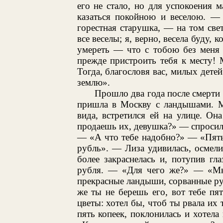
его не стало, но для успокоения м
казаться покойною и веселою. — 
горестная старушка, — на том свет
все веселы; я, верно, весела буду, 
умереть — что с тобою без меня 
прежде пристроить тебя к месту!
Тогда, благословя вас, милых дете
землю».
Прошло два года после смерти 
пришла в Москву с ландышами. М
вида, встретился ей на улице. Он
продаешь их, девушка?» — спросил
— «А что тебе надобно?» — «Пять
рубль». — Лиза удивилась, осмели
более закраснелась и, потупив гла
рубля. — «Для чего же?» — «Мн
прекрасные ландыши, сорванные ру
же ты не берешь его, вот тебе пят
цветы: хотел бы, чтоб ты рвала их 
пять копеек, поклонилась и хотела