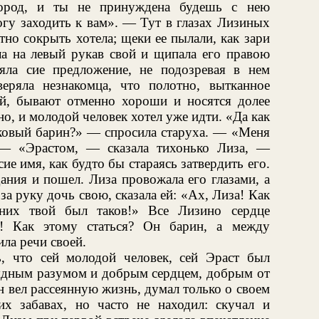
город, и ты не принуждена будешь с нею
огу заходить к вам». — Тут в глазах Лизиных
тно сокрыть хотела; щеки ее пылали, как зари
ла на левый рукав свой и щипала его правою
ла сие предложение, не подозревая в нем
еряла незнакомца, что полотно, вытканное
й, бывают отменно хороши и носятся долее
о, и молодой человек хотел уже идти. «Да как
сковый барин?» — спросила старуха. — «Меня
 — «Эрастом, — сказала тихонько Лиза, —
ие имя, как будто бы стараясь затвердить его.
ания и пошел. Лиза провожала его глазами, а
 за руку дочь свою, сказала ей: «Ах, Лиза! Как
их твой был таков!» Все Лизино сердце
а! Как этому статься? Он барин, а между
ла речи своей.
ь, что сей молодой человек, сей Эраст был
рядным разумом и добрым сердцем, добрым от
 вел рассеянную жизнь, думал только о своем
ких забавах, но часто не находил: скучал и