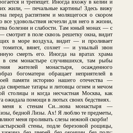
рогается и трепещет. Иногда вхожу в келии и
 них жили, — печальные картины! Здесь вижу
лена перед распятием и молящегося о скором
 все удовольствия исчезли для него в жизни,
ства болезни и слабости. Там юный монах — с
 смотрит в поле сквозь решетку окна, видит
ющих в море воздуха, видит — и проливает
н томится, вянет, сохнет — и унылый звон
енную смерть его. Иногда на вратах храма
, в сем монастыре случившихся, там рыбы
ия жителей монастыря, осажденного
образ богоматери обращает неприятелей в
моей памяти историю нашего отечества —
гда свирепые татары и литовцы огнем и мечом
ой столицы и когда несчастная Москва, как
га ожидала помощи в лютых своих бедствиях.
 меня к стенам Си...нова монастыря —
Лизы, бедной Лизы. Ах! Я люблю те предметы,
авляют меня проливать слезы нежной скорби!
астырской стены, подле березовой рощицы,
 хижина, без дверей, без окончин, без полу;