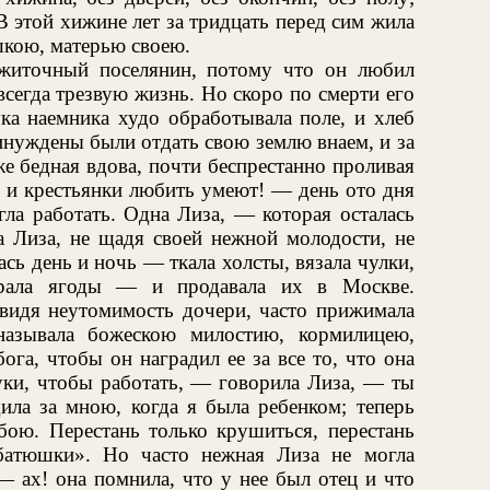
В этой хижине лет за тридцать перед сим жила
шкою, матерью своею.
житочный поселянин, потому что он любил
всегда трезвую жизнь. Но скоро по смерти его
ка наемника худо обработывала поле, и хлеб
инуждены были отдать свою землю внаем, и за
е бедная вдова, почти беспрестанно проливая
 и крестьянки любить умеют! — день ото дня
гла работать. Одна Лиза, — которая осталась
а Лиза, не щадя своей нежной молодости, не
сь день и ночь — ткала холсты, вязала чулки,
брала ягоды — и продавала их в Москве.
 видя неутомимость дочери, часто прижимала
называла божескою милостию, кормилицею,
ога, чтобы он наградил ее за все то, что она
руки, чтобы работать, — говорила Лиза, — ты
ила за мною, когда я была ребенком; теперь
бою. Перестань только крушиться, перестань
батюшки». Но часто нежная Лиза не могла
— ах! она помнила, что у нее был отец и что