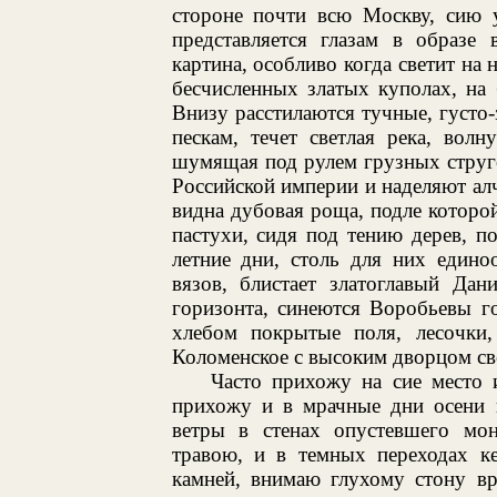
стороне почти всю Москву, сию 
представляется глазам в образе 
картина, особливо когда светит на 
бесчисленных златых куполах, на 
Внизу расстилаются тучные, густо-
пескам, течет светлая река, вол
шумящая под рулем грузных струг
Российской империи и наделяют ал
видна дубовая роща, подле которо
пастухи, сидя под тению дерев, 
летние дни, столь для них едино
вязов, блистает златоглавый Дан
горизонта, синеются Воробьевы г
хлебом покрытые поля, лесочки,
Коломенское с высоким дворцом св
Часто прихожу на сие место 
прихожу и в мрачные дни осени 
ветры в стенах опустевшего мо
травою, и в темных переходах к
камней, внимаю глухому стону в