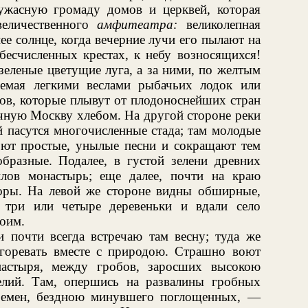
ужасную громаду домов и церквей, которая
величественного
амфитеатра:
великолепная
нее солнце, когда вечерние лучи его пылают на
бесчисленных крестах, к небу возносящихся!
зеленые цветущие луга, а за ними, по желтым
нуемая легкими веслами рыбачьих лодок или
ов, которые плывут от плодоноснейших стран
чную Москву хлебом. На другой стороне реки
й пасутся многочисленные стада; там молодые
поют простые, унылые песни и сокращают тем
образные. Подалее, в густой зелени древних
илов монастырь; еще далее, почти на краю
оры. На левой же стороне видны обширные,
 три или четыре деревеньки и вдали село
оим.
и почти всегда встречаю там весну; туда же
горевать вместе с природою. Страшно воют
настыря, между гробов, заросших высокою
елий. Там, опершись на развалины гробных
ремен, бездною минувшего поглощенных, —