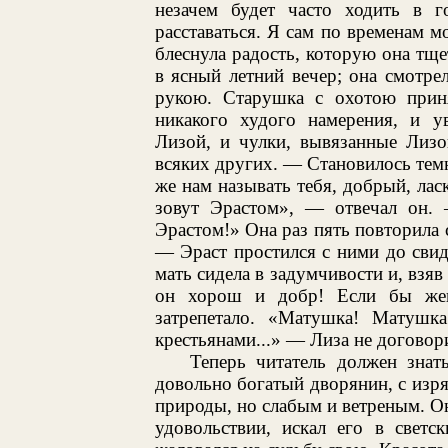
незачем будет часто ходить в 
расставаться. Я сам по временам м
блеснула радость, которую она тще
в ясный летний вечер; она смотре
рукою. Старушка с охотою приня
никакого худого намерения, и ув
Лизой, и чулки, вывязанные Лизо
всяких других. — Становилось темн
же нам называть тебя, добрый, ла
зовут Эрастом», — отвечал он.
Эрастом!» Она раз пять повторила с
— Эраст простился с ними до свид
мать сидела в задумчивости и, взяв
он хорош и добр! Если бы жен
затрепетало. «Матушка! Матушк
крестьянами...» — Лиза не договори
Теперь читатель должен знат
довольно богатый дворянин, с из
природы, но слабым и ветреным. Он
удовольствии, искал его в светс