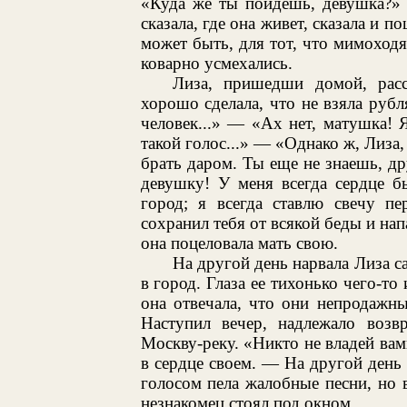
«Куда же ты пойдешь, девушка?
сказала, где она живет, сказала и 
может быть, для тот, что мимоходя
коварно усмехались.
Лиза, пришедши домой, расс
хорошо сделала, что не взяла руб
человек...» — «Ах нет, матушка! 
такой голос...» — «Однако ж, Лиза
брать даром. Ты еще не знаешь, д
девушку! У меня всегда сердце б
город; я всегда ставлю свечу п
сохранил тебя от всякой беды и нап
она поцеловала мать свою.
На другой день нарвала Лиза 
в город. Глаза ее тихонько чего-то
она отвечала, что они непродажны
Наступил вечер, надлежало воз
Москву-реку. «Никто не владей вам
в сердце своем. — На другой день 
голосом пела жалобные песни, но 
незнакомец стоял под окном.