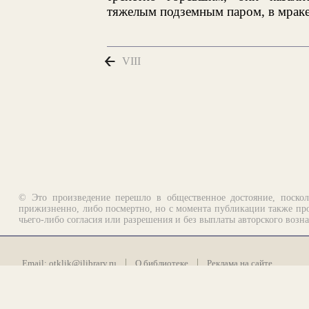
тяжелым подземным паром, в мраке
VIII
© Это произведение перешло в общественное достояние, поскол
прижизненно, либо посмертно, но с момента публикации также про
чьего-либо согласия или разрешения и без выплаты авторского возн
Email:
otklik@ilibrary.ru
О библиотеке
Реклама на сайте
©1996—2026 Алексей Комаров. Подборка произведений, оформление, п