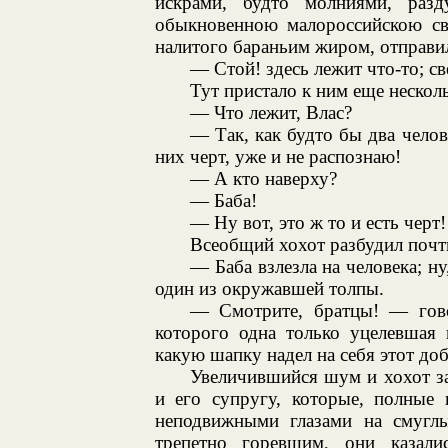
искрами, будто молниями, раз
обыкновенною малороссийскою све
налитого бараньим жиром, отправил
— Стой! здесь лежит что-то; св
Тут пристало к ним еще несколь
— Что лежит, Влас?
— Так, как будто бы два челов
них черт, уже и не распознаю!
— А кто наверху?
— Баба!
— Ну вот, это ж то и есть черт!
Всеобщий хохот разбудил почт
— Баба взлезла на человека; ну
один из окружавшей толпы.
— Смотрите, братцы! — гово
которого одна только уцелевшая 
какую шапку надел на себя этот до
Увеличившийся шум и хохот з
и его супругу, которые, полные 
неподвижными глазами на смуглы
трепетно горевшим, они казал