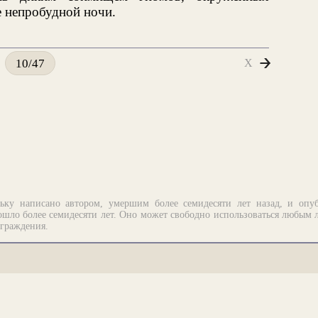
 непробудной ночи.
X
10/47
ьку написано автором, умершим более семидесяти лет назад, и опу
шло более семидесяти лет. Оно может свободно использоваться любым 
аграждения.
рограммирование.