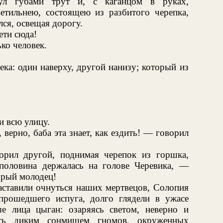
дул губами трут и, с каганцом в руках,
тильнею, состоящею из разбитого черепка,
ся, освещая дорогу.
ети сюда!
ко человек.
ека: один наверху, другой нанизу; который из
и всю улицу.
, верно, баба эта знает, как ездить! — говорил
рил другой, поднимая черепок из горшка,
половина держалась на голове Черевика, —
брый молодец!
аставили очнуться наших мертвецов, Солопия
прошедшего испуга, долго глядели в ужасе
е лица цыган: озаряясь светом, неверно и
ись диким сонмищем гномов, окруженных