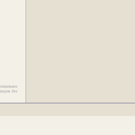
бликовано
лицом без