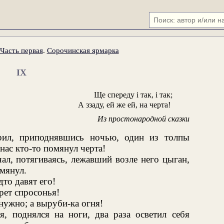
Часть первая
.
Сорочинская ярмарка
IX
Ще спереду i так, i так;
А ззаду, ей же ей, на черта!
Из простонародной сказки
л, приподнявшись ночью, один из толпы
нас кто-то помянул черта!
л, потягиваясь, лежавший возле него цыган,
мянул.
дто давят его!
рет спросонья!
нужно; а выруби-ка огня!
я, поднялся на ноги, два раза осветил себя