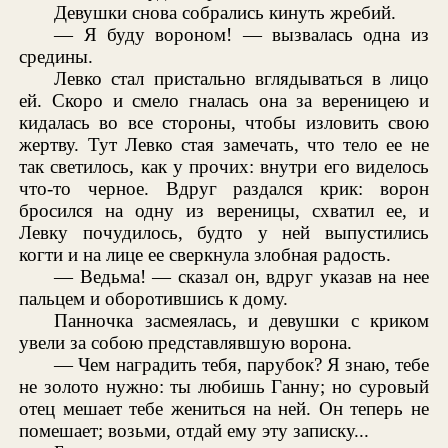
Девушки снова собрались кинуть жребий.
— Я буду вороном! — вызвалась одна из
средины.
Левко стал пристально вглядываться в лицо
ей. Скоро и смело гналась она за вереницею и
кидалась во все стороны, чтобы изловить свою
жертву. Тут Левко стая замечать, что тело ее не
так светилось, как у прочих: внутри его виделось
что-то черное. Вдруг раздался крик: ворон
бросился на одну из вереницы, схватил ее, и
Левку почудилось, будто у ней выпустились
когти и на лице ее сверкнула злобная радость.
— Ведьма! — сказал он, вдруг указав на нее
пальцем и оборотившись к дому.
Панночка засмеялась, и девушки с криком
увели за собою представлявшую ворона.
— Чем наградить тебя, парубок? Я знаю, тебе
не золото нужно: ты любишь Ганну; но суровый
отец мешает тебе жениться на ней. Он теперь не
помешает; возьми, отдай ему эту записку...