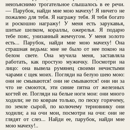
неизъяснимо трогательное слышалось в ее речи.
— Парубок, найди мне мою мачеху! Я ничего не
пожалею для тебя. Я награжу тебя. Я тебя богато
и роскошно награжу! У меня есть зарукавья,
шитые шелком, кораллы, ожерелья. Я подарю
тебе пояс, унизанный жемчугом. У меня золото
есть... Парубок, найди мне мою мачеху! Она
страшная ведьма: мне не было от нее покою на
белом свете. Она мучила меня, заставляла
работать, как простую мужичку. Посмотри на
лицо: она вывела румянец своими нечистыми
чарами с щек моих. Погляди на белую шею мою:
они не смываются! они не смываются! они ни за
что не смоются, эти синие пятна от железных
когтей ее. Погляди на белые ноги мои: они много
ходили; не по коврам только, по песку горячему,
по земле сырой, по колючему терновнику они
ходили; а на очи мои, посмотри на очи: они не
глядят от слез... Найди ее, парубок, найди мне
мою мачеху!..