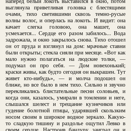
наперед белый локоть выставился в окно, потом
выглянула приветливая головка с блестящими
очами, тихо светившими сквозь темно-русые
волны волос, и оперлась на локоть. И видит: она
качает слегка головою, она машет, она
усмехается... Сердце его разом забилось... Вода
задрожала, и окно закрылось снова. Тихо отошел
он от пруда и взглянул на дом: мрачные ставни
были открыты; стекла сияли при месяце. «Вот как
мало нужно полагаться на людские толки, —
подумал он про себя. — Дом новехонький;
краски живы, как будто сегодня он выкрашен. Тут
живет кто-нибудь», — и молча подошел он
ближе, но все было в нем тихо. Сильно и звучно
перекликались блистательные песни соловьев, и
когда они, казалось, умирали в томлении и неге,
слышался шелест и трещание кузнечиков или
гудение болотной птицы, ударявшей скользким
носом своим в широкое водное зеркало. Какую-
то сладкую тишину и раздолье ощутил Левко в
своем сердце. Настроив бандуру, заиграл он и