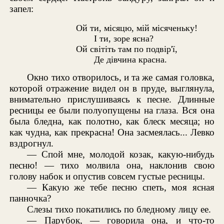
запел:
Ой ти, мiсяцю, мiй мiсяченьку!
I ти, зоре ясна?
Ой свiтiть там по подвiр'ï,
Де дiвчина красна.
Окно тихо отворилось, и та же самая головка,
которой отражение видел он в пруде, выглянула,
внимательно прислушиваясь к песне. Длинные
ресницы ее были полуопущены на глаза. Вся она
была бледна, как полотно, как блеск месяца; но
как чудна, как прекрасна! Она засмеялась... Левко
вздрогнул.
— Спой мне, молодой козак, какую-нибудь
песню! — тихо молвила она, наклонив свою
голову набок и опустив совсем густые ресницы.
— Какую же тебе песню спеть, моя ясная
панночка?
Слезы тихо покатились по бледному лицу ее.
— Парубок, — говорила она, и что-то