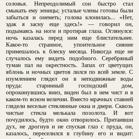
соловья. Непреодолимый сон быстро стал
смыкать ему зеницы; усталые члены готовы были
забыться и онеметь; голова клонилась... «Нет,
эдак я засну еще здесь!» — говорил он,
подымаясь на ноги и протирая глаза. Оглянулся:
ночь казалась перед ним еще блистательнее.
Какое-то странное, упоительное сияние
примешалось к блеску месяца. Никогда еще не
случалось ему видеть подобного. Серебряный
туман пал на окрестность. Запах от цветущих
яблонь и ночных цветов лился по всей земле. С
изумлением глядел он в неподвижные воды
пруда: старинный господский дом,
опрокинувшись вниз, виден был в нем чист и в
каком-то ясном величии. Вместо мрачных ставней
глядели веселые стеклянные окна и двери. Сквозь
чистые стекла мелькала позолота. И вот
почудилось, будто окно отворилось. Притаивши
дух, не дрогнув и не спуская глаз с пруда, он,
казалось, переселился в глубину его и видит: