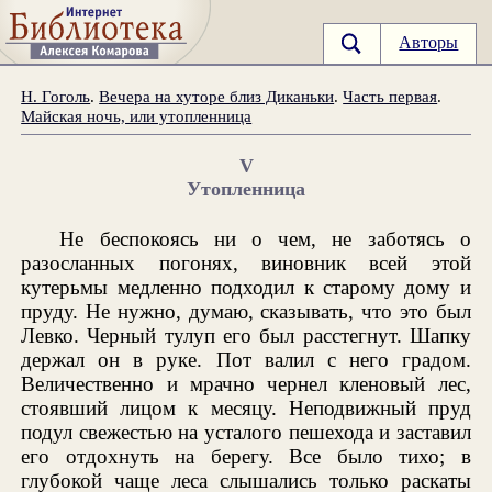
Авторы
Н. Гоголь
.
Вечера на хуторе близ Диканьки
.
Часть первая
.
Майская ночь, или утопленница
V
Утопленница
Не беспокоясь ни о чем, не заботясь о
разосланных погонях, виновник всей этой
кутерьмы медленно подходил к старому дому и
пруду. Не нужно, думаю, сказывать, что это был
Левко. Черный тулуп его был расстегнут. Шапку
держал он в руке. Пот валил с него градом.
Величественно и мрачно чернел кленовый лес,
стоявший лицом к месяцу. Неподвижный пруд
подул свежестью на усталого пешехода и заставил
его отдохнуть на берегу. Все было тихо; в
глубокой чаще леса слышались только раскаты