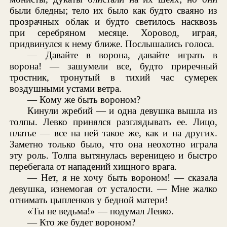
были бледны; тело их было как будто сваяно из
прозрачных облак и будто светилось насквозь
при серебряном месяце. Хоровод, играя,
придвинулся к нему ближе. Послышались голоса.
— Давайте в ворона, давайте играть в
ворона! — зашумели все, будто приречный
тростник, тронутый в тихий час сумерек
воздушными устами ветра.
— Кому же быть вороном?
Кинули жребий — и одна девушка вышла из
толпы. Левко принялся разглядывать ее. Лицо,
платье — все на ней такое же, как и на других.
Заметно только было, что она неохотно играла
эту роль. Толпа вытянулась вереницею и быстро
перебегала от нападений хищного врага.
— Нет, я не хочу быть вороном! — сказала
девушка, изнемогая от усталости. — Мне жалко
отнимать цыпленков у бедной матери!
«Ты не ведьма!» — подумал Левко.
— Кто же будет вороном?