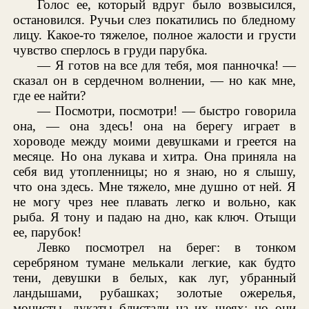
Голос ее, который вдруг было возвысился,
остановился. Ручьи слез покатились по бледному
лицу. Какое-то тяжелое, полное жалости и грусти
чувство сперлось в груди парубка.
— Я готов на все для тебя, моя панночка! —
сказал он в сердечном волнении, — но как мне,
где ее найти?
— Посмотри, посмотри! — быстро говорила
она, — она здесь! она на берегу играет в
хороводе между моими девушками и греется на
месяце. Но она лукава и хитра. Она приняла на
себя вид утопленницы; но я знаю, но я слышу,
что она здесь. Мне тяжело, мне душно от ней. Я
не могу чрез нее плавать легко и вольно, как
рыба. Я тону и падаю на дно, как ключ. Отыщи
ее, парубок!
Левко посмотрел на берег: в тонком
серебряном тумане мелькали легкие, как будто
тени, девушки в белых, как луг, убранный
ландышами, рубашках; золотые ожерелья,
монисты, дукаты блистали на их шеях; но они