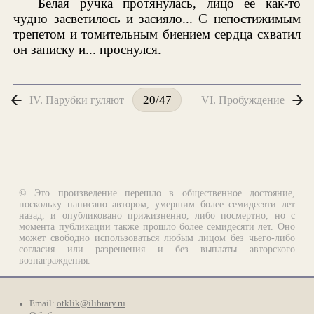
Белая ручка протянулась, лицо ее как-то
чудно засветилось и засияло... С непостижимым
трепетом и томительным биением сердца схватил
он записку и... проснулся.
IV. Парубки гуляют
VI. Пробуждение
20/47
© Это произведение перешло в общественное достояние,
поскольку написано автором, умершим более семидесяти лет
назад, и опубликовано прижизненно, либо посмертно, но с
момента публикации также прошло более семидесяти лет. Оно
может свободно использоваться любым лицом без чьего-либо
согласия или разрешения и без выплаты авторского
вознаграждения.
Email:
otklik@ilibrary.ru