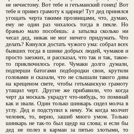
не нечистому. Вот тебе и гетьманский гонец! Вот
тебе и привез грамоту к царице! Тут дед принялся
угощать черта такими прозвищами, что, думаю,
ему не один раз чихалось тогда в пекле. Но
бранью мало пособишь: а затылка сколько ни
чесал дед, никак не мог ничего придумать. Что
делать? Кинулся достать чужого ума: собрал всех
бывших тогда в шинке добрых людей, чумаков и
просто заезжих, и рассказал, что так и так, такое-
то приключилось горе. Чумаки долго думали,
подперши батогами подбородки свои, крутили
головами и сказали, что не слышали такого дива
на крещеном свете, чтобы гетьманскую грамоту
утащил черт. Другие же прибавили, что когда
черт да москаль украдут что-нибудь, то поминай
как и звали. Один только шинкарь сидел молча в
углу. Дед и подступил к нему. Уж когда молчит
человек, то, верно, зашиб много умом. Только
шинкарь не так-то был щедр на слова; и если бы
дед не полез в карман за пятью злотыми, то