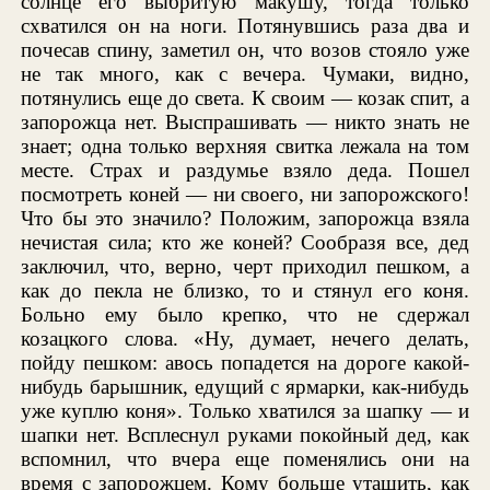
солнце его выбритую макушу, тогда только
схватился он на ноги. Потянувшись раза два и
почесав спину, заметил он, что возов стояло уже
не так много, как с вечера. Чумаки, видно,
потянулись еще до света. К своим — козак спит, а
запорожца нет. Выспрашивать — никто знать не
знает; одна только верхняя свитка лежала на том
месте. Страх и раздумье взяло деда. Пошел
посмотреть коней — ни своего, ни запорожского!
Что бы это значило? Положим, запорожца взяла
нечистая сила; кто же коней? Сообразя все, дед
заключил, что, верно, черт приходил пешком, а
как до пекла не близко, то и стянул его коня.
Больно ему было крепко, что не сдержал
козацкого слова. «Ну, думает, нечего делать,
пойду пешком: авось попадется на дороге какой-
нибудь барышник, едущий с ярмарки, как-нибудь
уже куплю коня». Только хватился за шапку — и
шапки нет. Всплеснул руками покойный дед, как
вспомнил, что вчера еще поменялись они на
время с запорожцем. Кому больше утащить, как