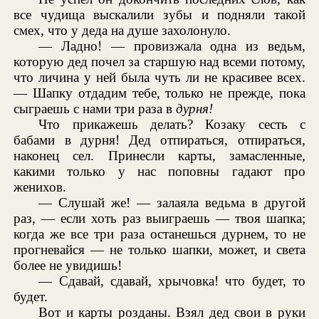
все чудища выскалили зубы и подняли такой
смех, что у деда на душе захолонуло.
— Ладно! — провизжала одна из ведьм,
которую дед почел за старшую над всеми потому,
что личина у ней была чуть ли не красивее всех.
— Шапку отдадим тебе, только не прежде, пока
сыграешь с нами три раза в
дурня!
Что прикажешь делать? Козаку сесть с
бабами в дурня! Дед отпираться, отпираться,
наконец сел. Принесли карты, замасленные,
какими только у нас поповны гадают про
женихов.
— Слушай же! — залаяла ведьма в другой
раз, — если хоть раз выиграешь — твоя шапка;
когда же все три раза останешься дурнем, то не
прогневайся — не только шапки, может, и света
более не увидишь!
— Сдавай, сдавай, хрычовка! что будет, то
будет.
Вот и карты розданы. Взял дед свои в руки