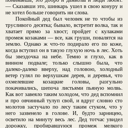
— Сказавши это, шинкарь ушел в свою конуру и
не хотел больше говорить ни слова.
Покойный дед был человек не то чтобы из
трусливого десятка; бывало, встретит волка, так и
хватает прямо за хвост; пройдет с кулаками
промеж козаками — все, как груши, повалятся на
землю. Однако ж что-то подирало его по коже,
когда вступил он в такую глухую ночь в лес. Хоть
бы звездочка на небе. Темно и глухо, как в
винном подвале; только слышно была, что
далеко-далеко вверху, над головою, холодный
ветер гулял по верхушкам дерев, и деревья, что
охмелевшие козацкие головы, разгульно
покачивались, шепоча листьями пьяную молвь.
Как вот завеяло таким холодом, что дед вспомнил
и про овчинный тулуп свой, и вдруг словно сто
молотов застучало по лесу таким стуком, что у
него зазвенело в голове. И, будто зарницею,
осветило на минуту весь лес. Дед тотчас увидел
дорожку, пробиравшуюся промеж мелкого