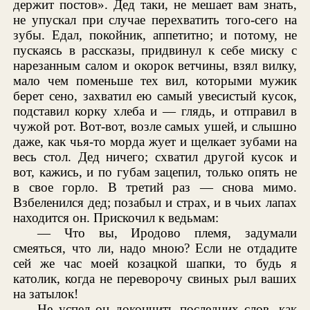
держит постов». Дед таки, не мешает вам знать,
не упускал при случае перехватить того-сего на
зубы. Едал, покойник, аппетитно; и потому, не
пускаясь в рассказы, придвинул к себе миску с
нарезанным салом и окорок ветчины, взял вилку,
мало чем поменьше тех вил, которыми мужик
берет сено, захватил ею самый увесистый кусок,
подставил корку хлеба и — глядь, и отправил в
чужой рот. Вот-вот, возле самых ушей, и слышно
даже, как чья-то морда жует и щелкает зубами на
весь стол. Дед ничего; схватил другой кусок и
вот, кажись, и по губам зацепил, только опять не
в свое горло. В третий раз — снова мимо.
Взбеленился дед; позабыл и страх, и в чьих лапах
находится он. Прискочил к ведьмам:
— Что вы, Иродово племя, задумали
смеяться, что ли, надо мною? Если не отдадите
сей же час моей козацкой шапки, то будь я
католик, когда не переворочу свиных рыл ваших
на затылок!
Не успел он докончить последних слов, как