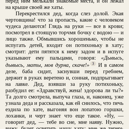
перед ним мелькали знакомые места, и он лежал
на крыше своей же хаты.
Перекрестился дед, когда слез долой. Экая
чертовщина! что за пропасть, какие с человеком
чудеса делаются! Глядь на руки — все в крови;
посмотрел в стоящую торчмя бочку с водою — и
лицо также. Обмывшись хорошенько, чтобы не
испугать детей, входит он потихоньку в хату;
смотрит: дети пятятся к нему задом и в испуге
указывают ему пальцами, говоря:
«
Дывысь,
3
дывысь, маты, мов дурна, скаче
!»
И в самом
деле, баба сидит, заснувши перед гребнем,
держит в руках веретено и, сонная, подпрыгивает
на лавке. Дед, взявши за руку потихоньку,
разбудил ее: «Здравствуй, жена! здорова ли ты?»
Та долго смотрела, выпуча глаза, и, наконец, уже
узнала деда и рассказала, как ей снилось, что печь
ездила по хате, выгоняя вон лопатою горшки,
лоханки, и черт знает что еще такое. «Ну, —
говорит дед, — тебе во сне, мне наяву. Нужно,
вижу, будет освятить нашу хату; мне же теперь