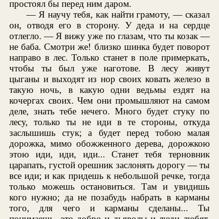
простоял бы перед ним даром.
— Я научу тебя, как найти грамоту, — сказал
он, отводя его в сторону. У деда и на сердце
отлегло. — Я вижу уже по глазам, что ты козак —
не баба. Смотри же! близко шинка будет поворот
направо в лес. Только станет в поле примеркать,
чтобы ты был уже наготове. В лесу живут
цыганы и выходят из нор своих ковать железо в
такую ночь, в какую одни ведьмы ездят на
кочергах своих. Чем они промышляют на самом
деле, знать тебе нечего. Много будет стуку по
лесу, только ты не иди в те стороны, откуда
заслышишь стук; а будет перед тобою малая
дорожка, мимо обожженного дерева, дорожкою
этою иди, иди, иди... Станет тебя терновник
царапать, густой орешник заслонять дорогу — ты
все иди; и как придешь к небольшой речке, тогда
только можешь остановиться. Там и увидишь
кого нужно; да не позабудь набрать в карманы
того, для чего и карманы сделаны... Ты
понимаешь, это добро и дьяволы и люди любят.