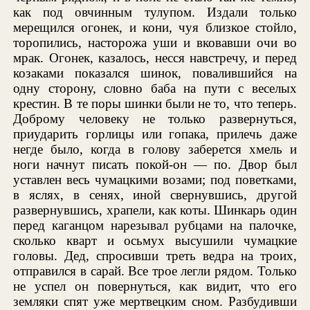
как под овчинным тулупом. Издали только
мерещился огонек, и кони, чуя близкое стойло,
торопились, насторожа уши и вковавши очи во
мрак. Огонек, казалось, несся навстречу, и перед
козаками показался шинок, повалившийся на
одну сторону, словно баба на пути с веселых
крестин. В те поры шинки были не то, что теперь.
Доброму человеку не только развернуться,
приударить горлицы или гопака, прилечь даже
негде было, когда в голову заберется хмель и
ноги начнут писать покой-он — по. Двор был
уставлен весь чумацкими возами; под поветками,
в яслях, в сенях, иной свернувшись, другой
развернувшись, храпели, как коты. Шинкарь один
перед каганцом нарезывал рубцами на палочке,
сколько кварт и осьмух высушили чумацкие
головы. Дед, спросивши треть ведра на троих,
отправился в сарай. Все трое легли рядом. Только
не успел он повернуться, как видит, что его
земляки спят уже мертвецким сном. Разбудивши