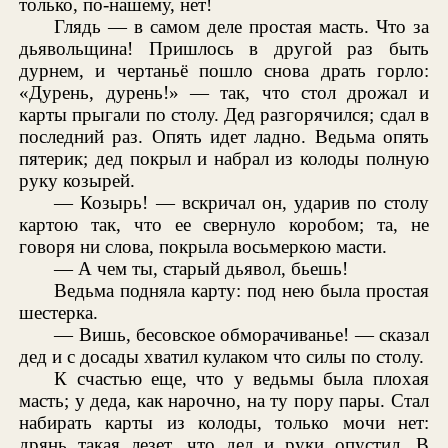
только, по-нашему, нет!
Глядь — в самом деле простая масть. Что за
дьявольщина! Пришлось в другой раз быть
дурнем, и чертаньё пошло снова драть горло:
«Дурень, дурень!» — так, что стол дрожал и
карты прыгали по столу. Дед разгорячился; сдал в
последний раз. Опять идет ладно. Ведьма опять
пятерик; дед покрыл и набрал из колоды полную
руку козырей.
— Козырь! — вскричал он, ударив по столу
картою так, что ее свернуло коробом; та, не
говоря ни слова, покрыла восьмеркою масти.
— А чем ты, старый дьявол, бьешь!
Ведьма подняла карту: под нею была простая
шестерка.
— Вишь, бесовское обморачиванье! — сказал
дед и с досады хватил кулаком что силы по столу.
К счастью еще, что у ведьмы была плохая
масть; у деда, как нарочно, на ту пору пары. Стал
набирать карты из колоды, только мочи нет:
дрянь такая лезет, что дед и руки опустил. В