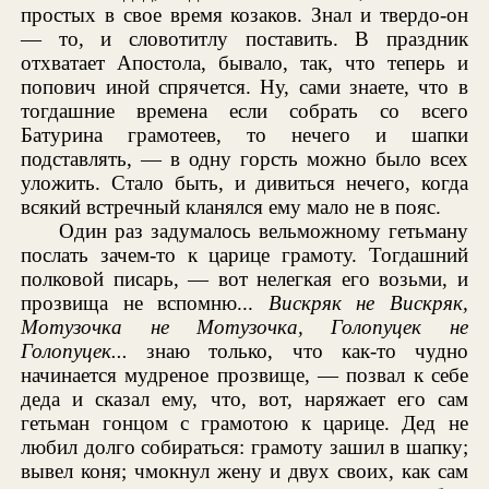
простых в свое время козаков. Знал и твердо-он
— то, и словотитлу поставить. В праздник
отхватает Апостола, бывало, так, что теперь и
попович иной спрячется. Ну, сами знаете, что в
тогдашние времена если собрать со всего
Батурина грамотеев, то нечего и шапки
подставлять, — в одну горсть можно было всех
уложить. Стало быть, и дивиться нечего, когда
всякий встречный кланялся ему мало не в пояс.
Один раз задумалось вельможному гетьману
послать зачем-то к царице грамоту. Тогдашний
полковой писарь, — вот нелегкая его возьми, и
прозвища не вспомню...
Вискряк не Вискряк,
Мотузочка не Мотузочка, Голопуцек не
Голопуцек
...
знаю только, что как-то чудно
начинается мудреное прозвище, — позвал к себе
деда и сказал ему, что, вот, наряжает его сам
гетьман гонцом с грамотою к царице. Дед не
любил долго собираться: грамоту зашил в шапку;
вывел коня; чмокнул жену и двух своих, как сам