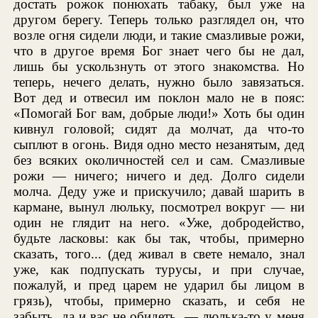
достать рожок понюхать табаку, был уже на
другом берегу. Теперь только разглядел он, что
возле огня сидели люди, и такие смазливые рожи,
что в другое время Бог знает чего бы не дал,
лишь бы ускользнуть от этого знакомства. Но
теперь, нечего делать, нужно было завязаться.
Вот дед и отвесил им поклон мало не в пояс:
«Помогай Бог вам, добрые люди!» Хоть бы один
кивнул головой; сидят да молчат, да что-то
сыплют в огонь. Видя одно место незанятым, дед
без всяких околичностей сел и сам. Смазливые
рожи — ничего; ничего и дед. Долго сидели
молча. Деду уже и прискучило; давай шарить в
кармане, вынул люльку, посмотрел вокруг — ни
один не глядит на него. «Уже, добродейство,
будьте ласковы: как бы так, чтобы, примерно
сказать, того... (дед живал в свете немало, знал
уже, как подпускать турусы, и при случае,
пожалуй, и пред царем не ударил бы лицом в
грязь), чтобы, примерно сказать, и себя не
забыть, да и вас не обидеть, — люлька-то у меня