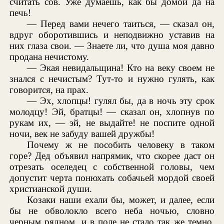
считать сов. Уже думаешь, как бы домой да на
печь!
— Перед вами нечего таиться, — сказал он,
вдруг оборотившись и неподвижно уставив на
них глаза свои. — Знаете ли, что душа моя давно
продана нечистому.
— Экая невидальщина! Кто на веку своем не
знался с нечистым? Тут-то и нужно гулять, как
говорится, на прах.
— Эх, хлопцы! гулял бы, да в ночь эту срок
молодцу! Эй, братцы! — сказал он, хлопнув по
рукам их, — эй, не выдайте! не поспите одной
ночи, век не забуду вашей дружбы!
Почему ж не пособить человеку в таком
горе? Дед объявил напрямик, что скорее даст он
отрезать оселедец с собственной головы, чем
допустит черта понюхать собачьей мордой своей
христианской души.
Козаки наши ехали бы, может, и далее, если
бы не обволокло всего неба ночью, словно
черным рядном, и в поле не стало так же темно,