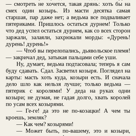
— смотреть не хочется, такая дрянь: хоть бы на
смех один козырь. Из масти десятка самая
старшая, пар даже нет; а ведьма все подваливает
пятериками. Пришлось остаться дурнем! Только
что дед успел остаться дурнем, как со всех сторон
заржали, залаяли, захрюкали морды: «Дурень!
дурень! дурень!»
— Чтоб вы перелопались, дьявольское племя!
— закричал дед, затыкая пальцами себе уши.
Ну, думает, ведьма подтасовала; теперь я сам
буду сдавать. Сдал. Засветил козыря. Поглядел на
карты: масть хоть куда, козыри есть. И сначала
дело шло как нельзя лучше; только ведьма —
пятерик с королями! У деда на руках одни
козыри; не думая, не гадая долго, хвать королей
по усам всех козырями.
— Ге-ге! да это не по-козацки! А чем ты
кроешь, земляк?
— Как чем? козырями!
— Может быть, по-вашему, это и козыри,