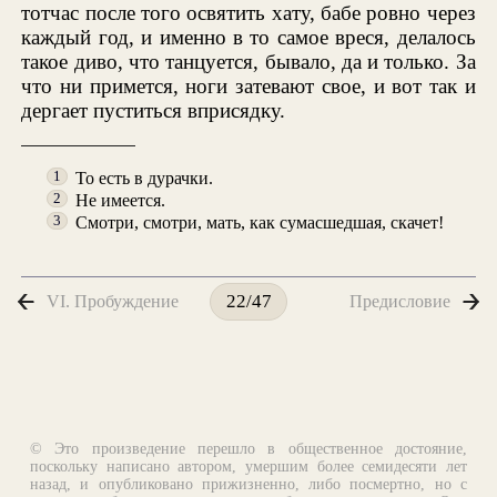
тотчас после того освятить хату, бабе ровно через
каждый год, и именно в то самое вреся, делалось
такое диво, что танцуется, бывало, да и только. За
что ни примется, ноги затевают свое, и вот так и
дергает пуститься вприсядку.
То есть в дурачки.
1
Не имеется.
2
Смотри, смотри, мать, как сумасшедшая, скачет!
3
VI. Пробуждение
Предисловие
22/47
© Это произведение перешло в общественное достояние,
поскольку написано автором, умершим более семидесяти лет
назад, и опубликовано прижизненно, либо посмертно, но с