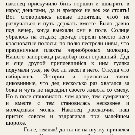
наконец прискучило бить горшки и швырять в
народ деньгами, да и ярмарке не век же стоять!
Вот сговорились новые приятели, чтоб не
разлучаться и путь держать вместе. Было давно
под вечер, когда выехали они в поле. Солнце
убралось на отдых; где-где горели вместо него
красноватые полосы; по полю пестрели нивы, что
праздничные плахты чернобровых молодиц.
Нашего запорожца раздобар взял страшный. Дед
и еще другой приплевшийся к ним гуляка
подумали уже, не бес ли засел в него. Откуда что
набиралось. Истории и присказки такие
диковинные, что дед несколько раз хватался за
бока и чуть не надсадил своего живота со смеху.
Но в поле становилось чем далее, тем сумрачнее;
и вместе с тем становилась несвязнее и
молодецкая молвь. Наконец рассказчик наш
притих совсем и вздрагивал при малейшем
шорохе.
— Ге-ге, земляк! да ты не на шутку принялся