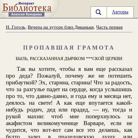
Авторы
Н. Гоголь
.
Вечера на хуторе близ Диканьки
.
Часть первая
ПРОПАВШАЯ ГРАМОТА
БЫЛЬ, РАССКАЗАННАЯ ДЬЯЧКОМ ***СКОЙ ЦЕРКВИ
Так вы хотите, чтобы я вам еще рассказал
про деда? Пожалуй, почему же не потешить
прибауткой? Эх, старина, старина! Что за радость,
что за разгулье падет на сердце, когда услышишь
про то, что давно-давно, и года ему и месяца нет,
деялось на свете! А как еще впутается какой-
нибудь родич, дед или прадед, — ну, тогда и
рукой махни: чтоб мне поперхнулось за
акафистом великомученице Варваре, если не
чудится, что вот-вот сам все это делаешь, как
будто залез в прадедовскую душу или