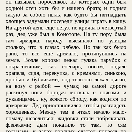
он называл, поросенков, из которых один был
родной отец хоть бы и нашего брата; и поднял
такую за собою пыль, как будто бы пятнадцать
хлопцев задумали посереди улицы играть в кашу.
На другой день еще петух не кричал в четвертый
раз, дед уже был в Конотопе. На ту пору была
там ярмарка: народу высыпало по улицам
столько, что в глазах рябело. Но так как было
рано, то все еще дремало, протянувшись на
земле. Возле коровы лежал гуляка парубок с
покрасневшим, как снегирь, носом; подале
храпела, сидя, перекупка, с кремнями, синькою,
дробью и бубликами; под телегою лежал цыган;
на возу с рыбой — чумак; на самой дороге
раскинул ноги бородач москаль с поясами и
рукавицами... ну, всякого сброду, как водится по
ярмаркам. Дед приостановился, чтобы разглядеть
хорошенько. Между тем в ятках начало мало-
помалу шевелиться: жидовки стали побрякивать
фляжками; дым покатило то там, то сям
кольцами, и запах горячих сластен понесся по