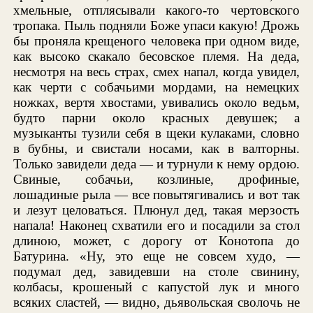
хмельные, отплясывали какого-то чертовского
тропака. Пыль подняли Боже упаси какую! Дрожь
бы проняла крещеного человека при одном виде,
как высоко скакало бесовское племя. На деда,
несмотря на весь страх, смех напал, когда увидел,
как черти с собачьими мордами, на немецких
ножках, вертя хвостами, увивались около ведьм,
будто парни около красных девушек; а
музыканты тузили себя в щеки кулаками, словно
в бубны, и свистали носами, как в валторны.
Только завидели деда — и турнули к нему ордою.
Свиные, собачьи, козлиные, дрофиные,
лошадиные рыла — все повытягивались и вот так
и лезут целоваться. Плюнул дед, такая мерзость
напала! Наконец схватили его и посадили за стол
длиною, может, с дорогу от Конотопа до
Батурина. «Ну, это еще не совсем худо, —
подумал дед, завидевши на столе свинину,
колбасы, крошеный с капустой лук и много
всяких сластей, — видно, дьявольская сволочь не