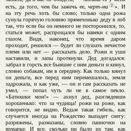
2
есть, да того, чем бы зажечь ее,
черт-ма
». И
на эту речь хоть бы слово; только одна рожа
сунула горячую головню прямехонько деду в лоб
так, что если бы он немного не посторонился, то,
статься может, распрощался бы навеки с одним
глазом. Видя, наконец, что время даром
проходит, решился — будет ли слушать нечистое
племя или нет — рассказать дело. Рожи и уши
наставили, и лапы протянули. Дед догадался:
забрал в горсть все бывшие с ним деньги и кинул,
словно собакам, им в середину. Как только кинул
он деньги, все перед ним перемешалось, земля
задрожала, и как уже, — он и сам рассказать не
умел, — попал чуть ли не в самое пекло.
«Батюшки мои!» — ахнул дед, разглядевши
хорошенько: что за чудища! рожи на роже, как
говорится, не видно. Ведьм такая гибель, как
случается иногда на Рождество выпадет снегу:
разряжены, размазаны, словно панночки на
ярмарке. И все, сколько ни было их там, как