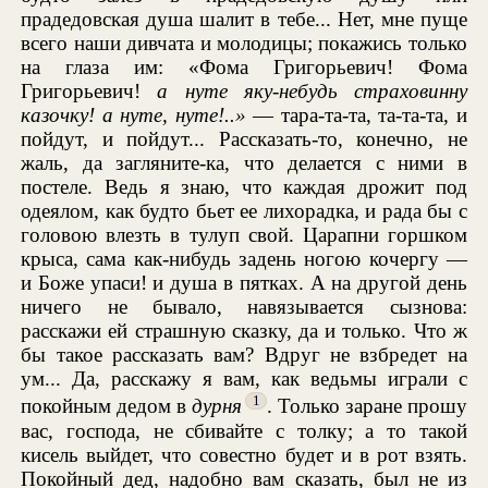
прадедовская душа шалит в тебе... Нет, мне пуще
всего наши дивчата и молодицы; покажись только
на глаза им: «Фома Григорьевич! Фома
Григорьевич!
а нуте яку-небудь страховинну
казочку! а нуте, нуте!..
»
— тара-та-та, та-та-та, и
пойдут, и пойдут... Рассказать-то, конечно, не
жаль, да загляните-ка, что делается с ними в
постеле. Ведь я знаю, что каждая дрожит под
одеялом, как будто бьет ее лихорадка, и рада бы с
головою влезть в тулуп свой. Царапни горшком
крыса, сама как-нибудь задень ногою кочергу —
и Боже упаси! и душа в пятках. А на другой день
ничего не бывало, навязывается сызнова:
расскажи ей страшную сказку, да и только. Что ж
бы такое рассказать вам? Вдруг не взбредет на
ум... Да, расскажу я вам, как ведьмы играли с
1
покойным дедом в
дурня
. Только заране прошу
вас, господа, не сбивайте с толку; а то такой
кисель выйдет, что совестно будет и в рот взять.
Покойный дед, надобно вам сказать, был не из