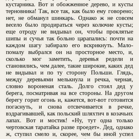
кустарника. Вот и обожженное дерево, и кусты
терновника! Так, все так, как было ему говорено;
нет, не обманул шинкарь. Однако ж не совсем
весело было продираться через колючие кусты;
еще отроду не видывал он, чтобы проклятые
шипы и сучья так больно царапались: почти на
каждом шагу забирало его вскрикнуть. Мало-
помалу выбрался он на просторное место, и,
сколько мог заметить, деревья редели и
становились, чем далее, такие широкие, каких дед
не видывал и по ту сторону Польши. Глядь,
между деревьями мелькнула и речка, черная,
словно вороненая сталь. Долго стоял дед у
берега, посматривая на все стороны. На другом
берегу горит огонь и, кажется, вот-вот готовится
погаснуть, и снова отсвечивается в речке,
вздрагивавшей, как польский шляхтич в козачьих
лапах. Вот и мостик! «Ну, тут одна только
чертовская таратайка разве проедет». Дед, однако
ж, ступил смело и, скорее, чем бы иной успел