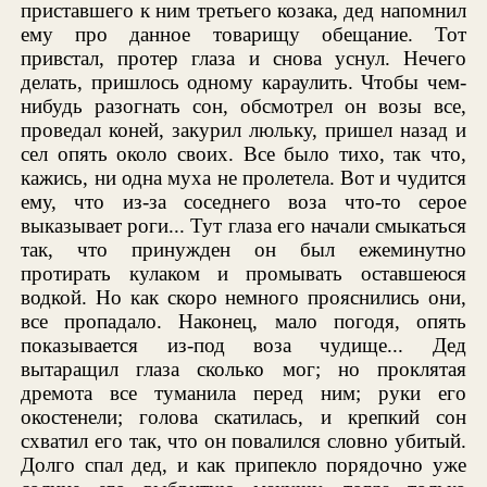
приставшего к ним третьего козака, дед напомнил
ему про данное товарищу обещание. Тот
привстал, протер глаза и снова уснул. Нечего
делать, пришлось одному караулить. Чтобы чем-
нибудь разогнать сон, обсмотрел он возы все,
проведал коней, закурил люльку, пришел назад и
сел опять около своих. Все было тихо, так что,
кажись, ни одна муха не пролетела. Вот и чудится
ему, что из-за соседнего воза что-то серое
выказывает роги... Тут глаза его начали смыкаться
так, что принужден он был ежеминутно
протирать кулаком и промывать оставшеюся
водкой. Но как скоро немного прояснились они,
все пропадало. Наконец, мало погодя, опять
показывается из-под воза чудище... Дед
вытаращил глаза сколько мог; но проклятая
дремота все туманила перед ним; руки его
окостенели; голова скатилась, и крепкий сон
схватил его так, что он повалился словно убитый.
Долго спал дед, и как припекло порядочно уже