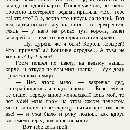
колоде ни одной карты. Пошел уже так, не глядя,
простою шестеркою; ведьма приняла. «Вот тебе
на! это что? Э-э, верно что-нибудь да не так!» Вот
дед карты потихоньку под стол — и перекрестил:
глядь — у него на руках туз, король, валет
козырей; а он вместо шестерки спустил кралю.
— Ну, дурень же я был! Король козырей!
Что! приняла? а? Кошачье отродье!.. А туза не
хочешь? Туз! валет!..
Гром пошел по пеклу, на ведьму напали
корчи, и откуда не возьмись шапка — бух деду
прямехонько в лицо.
— Нет, этого мало! — закричал дед,
прихрабрившись и надев шапку. — Если сейчас
не станет передо мною молодецкий конь мой, то
вот убей меня гром на этом самом нечистом
месте, когда я не перекрещу святым крестом всех
вас! — и уже было и руку поднял, как вдруг
загремели перед ним конские кости.
— Вот тебе конь твой!