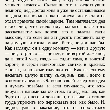
мешкать нечего». Сказавши это и отдохнувши
немного, дед достал коня и уже не останавливался
ни днем, ни ночью, пока не доехал до места и не
отдал грамоты самой царице. Там нагляделся дед
таких див, что стало ему надолго после того
рассказывать: как повели его в палаты, такие
высокие, что если бы хат десять поставить одну
на другую, и тогда, может быть, не достало бы.
Как заглянул он в одну комнату — нет; в другую
— нет; в третью — еще нет; в четвертой даже нет;
да в пятой уже, глядь — сидит сама, в золотой
короне, в серой новехонькой свитке, в красных
сапогах, и золотые галушки ест. Как велела ему
насыпать целую шапку
синицами,
как... всего и
вспомнить нельзя. Об возне своей с чертями дед
и думать позабыл, и если случалось, что кто-
нибудь и напоминал об этом, то дед молчал, как
будто не до него и дело шло, и великого стоило
труда упросить его пересказать все, как было. И,
видно, уже в наказание, что не спохватился