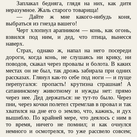
Заплакал бедняга, глядя на них, как дитя
неразумное. Жаль старого товарища!
— Дайте ж мне какого-нибудь коня,
выбраться из гнезда вашего!
Черт хлопнул арапником — конь, как огонь,
взвился под ним, и дед, что птица, вынесся
наверх.
Страх, однако ж, напал на него посереди
дороги, когда конь, не слушаясь ни крику, ни
поводов, скакал через провалы и болота. В каких
местах он не был, так дрожь забирала при одних
рассказах. Глянул как-то себе под ноги — и пуще
перепугался: пропасть! крутизна страшная! А
сатанинскому животному и нужды нет: прямо
через нее. Дед держаться: не тут-то было. Через
пни, через кочки полетел стремглав в провал и так
хватился на дне его о землю, что, кажись, и дух
вышибло. По крайней мере, что деялось с ним в
то время, ничего не помнил; и как очнулся
немного и осмотрелся, то уже рассвело совсем;