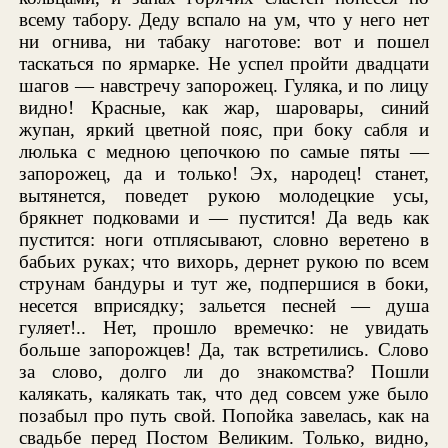
всему табору. Деду вспало на ум, что у него нет
ни огнива, ни табаку наготове: вот и пошел
таскаться по ярмарке. Не успел пройти двадцати
шагов — навстречу запорожец. Гуляка, и по лицу
видно! Красные, как жар, шаровары, синий
жупан, яркий цветной пояс, при боку сабля и
люлька с медною цепочкою по самые пяты —
запорожец, да и только! Эх, народец! станет,
вытянется, поведет рукою молодецкие усы,
брякнет подковами и — пустится! Да ведь как
пустится: ноги отплясывают, словно веретено в
бабьих руках; что вихорь, дернет рукою по всем
струнам бандуры и тут же, подпершися в боки,
несется вприсядку; зальется песней — душа
гуляет!.. Нет, прошло времечко: не увидать
больше запорожцев! Да, так встретились. Слово
за слово, долго ли до знакомства? Пошли
калякать, калякать так, что дед совсем уже было
позабыл про путь свой. Попойка завелась, как на
свадьбе перед Постом Великим. Только, видно,