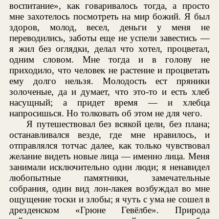
воспитание», как говаривалось тогда, а просто
мне захотелось посмотреть на мир божий. Я был
здоров, молод, весел, деньги у меня не
переводились, заботы еще не успели завестись —
я жил без оглядки, делал что хотел, процветал,
одним словом. Мне тогда и в голову не
приходило, что человек не растение и процветать
ему долго нельзя. Молодость ест пряники
золоченые, да и думает, что это-то и есть хлеб
насущный; а придет время — и хлебца
напросишься. Но толковать об этом не для чего.
Я путешествовал без всякой цели, без плана;
останавливался везде, где мне нравилось, и
отправлялся тотчас далее, как только чувствовал
желание видеть новые лица — именно лица. Меня
занимали исключительно одни люди; я ненавидел
любопытные памятники, замечательные
собрания, один вид лон-лакея возбуждал во мне
ощущение тоски и злобы; я чуть с ума не сошел в
дрезденском «Грюне Гевёлбе». Природа