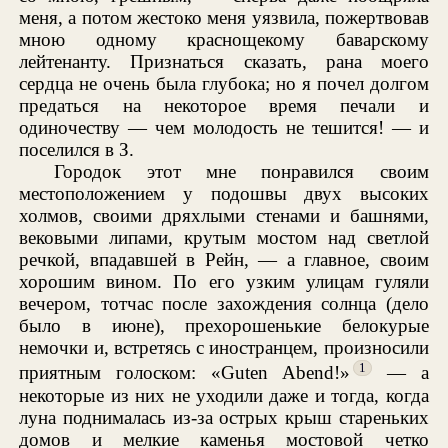
меня, а потом жестоко меня уязвила, пожертвовав
мною одному краснощекому баварскому
лейтенанту. Признаться сказать, рана моего
сердца не очень была глубока; но я почел долгом
предаться на некоторое время печали и
одиночеству — чем молодость не тешится! — и
поселился в З.
Городок этот мне понравился своим
местоположением у подошвы двух высоких
холмов, своими дряхлыми стенами и башнями,
вековыми липами, крутым мостом над светлой
речкой, впадавшей в Рейн, — а главное, своим
хорошим вином. По его узким улицам гуляли
вечером, тотчас после захождения солнца (дело
было в июне), прехорошенькие белокурые
немочки и, встретясь с иностранцем, произносили
1
приятным голоском: «Guten Abend!»
— а
некоторые из них не уходили даже и тогда, когда
луна поднималась из-за острых крыш стареньких
домов и мелкие каменья мостовой четко