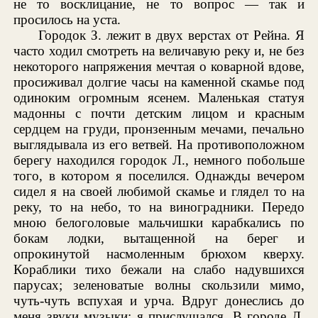
не то восклицание, не то вопрос — так и
просилось на уста.
Городок З. лежит в двух верстах от Рейна. Я
часто ходил смотреть на величавую реку и, не без
некоторого напряжения мечтая о коварной вдове,
просиживал долгие часы на каменной скамье под
одиноким огромным ясенем. Маленькая статуя
мадонны с почти детским лицом и красным
сердцем на груди, пронзенным мечами, печально
выглядывала из его ветвей. На противоположном
берегу находился городок Л., немного побольше
того, в котором я поселился. Однажды вечером
сидел я на своей любимой скамье и глядел то на
реку, то на небо, то на виноградники. Передо
мною белоголовые мальчишки карабкались по
бокам лодки, вытащенной на берег и
опрокинутой насмоленным брюхом кверху.
Кораблики тихо бежали на слабо надувшихся
парусах; зеленоватые волны скользили мимо,
чуть-чуть вспухая и урча. Вдруг донеслись до
меня звуки музыки; я прислушался. В городе Л.