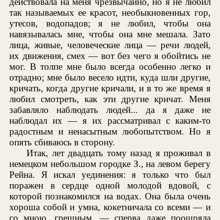
действовала на меня чрезвычайно, но я не любил
так называемых ее красот, необыкновенных гор,
утесов, водопадов; я не любил, чтобы она
навязывалась мне, чтобы она мне мешала. Зато
лица, живые, человеческие лица — речи людей,
их движения, смех — вот без чего я обойтись не
мог. В толпе мне было всегда особенно легко и
отрадно; мне было весело идти, куда шли другие,
кричать, когда другие кричали, и в то же время я
любил смотреть, как эти другие кричат. Меня
забавляло наблюдать людей... да я даже не
наблюдал их — я их рассматривал с каким-то
радостным и ненасытным любопытством. Но я
опять сбиваюсь в сторону.
Итак, лет двадцать тому назад я проживал в
немецком небольшом городке З., на левом берегу
Рейна. Я искал уединения: я только что был
поражен в сердце одной молодой вдовой, с
которой познакомился на водах. Она была очень
хороша собой и умна, кокетничала со всеми — и
со мною, грешным, — сперва даже поощряла