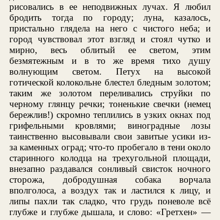
рисовались в ее неподвижных лучах. Я любил
бродить тогда по городу; луна, казалось,
пристально глядела на него с чистого неба; и
город чувствовал этот взгляд и стоял чутко и
мирно, весь облитый ее светом, этим
безмятежным и в то же время тихо душу
волнующим светом. Петух на высокой
готической колокольне блестел бледным золотом;
таким же золотом переливались струйки по
черному глянцу речки; тоненькие свечки (немец
бережлив!) скромно теплились в узких окнах под
грифельными кровлями; виноградные лозы
таинственно высовывали свои завитые усики из-
за каменных оград; что-то пробегало в тени около
старинного колодца на трехугольной площади,
внезапно раздавался сонливый свисток ночного
сторожа, добродушная собака ворчала
вполголоса, а воздух так и ластился к лицу, и
липы пахли так сладко, что грудь поневоле всё
глубже и глубже дышала, и слово: «Гретхен» —