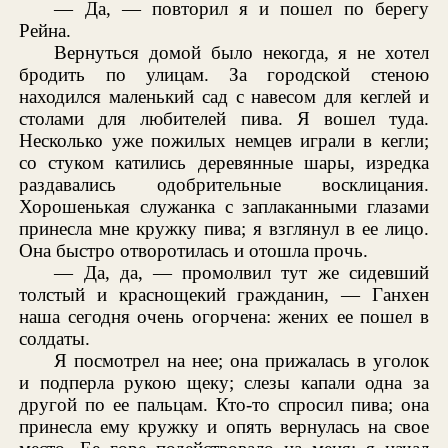
— Да, — повторил я и пошел по берегу
Рейна.
Вернуться домой было некогда, я не хотел
бродить по улицам. За городской стеною
находился маленький сад с навесом для кеглей и
столами для любителей пива. Я вошел туда.
Несколько уже пожилых немцев играли в кегли;
со стуком катились деревянные шары, изредка
раздавались одобрительные восклицания.
Хорошенькая служанка с заплаканными глазами
принесла мне кружку пива; я взглянул в ее лицо.
Она быстро отворотилась и отошла прочь.
— Да, да, — промолвил тут же сидевший
толстый и краснощекий гражданин, — Ганхен
наша сегодня очень огорчена: жених ее пошел в
солдаты.
Я посмотрел на нее; она прижалась в уголок
и подперла рукою щеку; слезы капали одна за
другой по ее пальцам. Кто-то спросил пива; она
принесла ему кружку и опять вернулась на свое