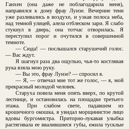
Ганхен (она даже не поблагодарила меня),
направился к дому фрау Луизе. Вечерние тени
уже разливались в воздухе, и узкая полоса неба,
над темной улицей, алела отблеском зари. Я слабо
стукнул в дверь; она тотчас отворилась. Я
переступил порог и очутился в совершенной
темноте.
— Сюда! — послышался старушечий голос.
— Вас ждут.
Я шагнул раза два ощупью, чья-то костлявая
рука взяла мою руку.
— Вы это, фрау Луизе? — спросил я.
— Я, — отвечал мне тот же голос, — я, мой
прекрасный молодой человек.
Старуха повела меня опять вверх, по крутой
лестнице, и остановилась на площадке третьего
этажа. При слабом свете, падавшем из
крошечного окошка, я увидал морщинистое лицо
вдовы бургомистра. Приторно-лукавая улыбка
растягивала ее ввалившиеся губы, ежила тусклые