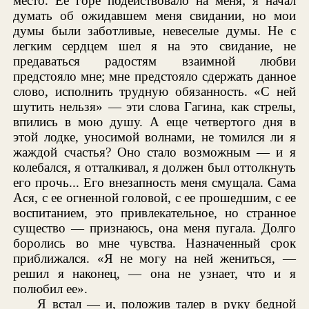
место. Ее горе подействовало на меня; я начал
думать об ожидавшем меня свидании, но мои
думы были заботливые, невеселые думы. Не с
легким сердцем шел я на это свидание, не
предаваться радостям взаимной любви
предстояло мне; мне предстояло сдержать данное
слово, исполнить трудную обязанность. «С ней
шутить нельзя» — эти слова Гагина, как стрелы,
впились в мою душу. А еще четвертого дня в
этой лодке, уносимой волнами, не томился ли я
жаждой счастья? Оно стало возможным — и я
колебался, я отталкивал, я должен был оттолкнуть
его прочь... Его внезапность меня смущала. Сама
Ася, с ее огненной головой, с ее прошедшим, с ее
воспитанием, это привлекательное, но странное
существо — признаюсь, она меня пугала. Долго
боролись во мне чувства. Назначенный срок
приближался. «Я не могу на ней жениться, —
решил я наконец, — она не узнает, что и я
полюбил ее».
Я встал — и, положив талер в руку бедной