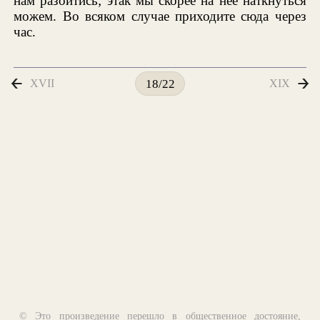
нам разойтись; этак мы скорее на нее наткнуться
можем. Во всяком случае приходите сюда через
час.
XVII
XIX
18/22
© Это произведение перешло в общественное достояние,