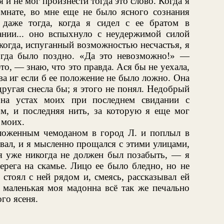
 я и не мог произнести тогда это слово. Когда я
омнате, во мне еще не было ясного сознания
даже тогда, когда я сидел с ее братом в
нии... оно вспыхнуло с неудержимой силой
когда, испуганный возможностью несчастья, я
 тогда было поздно. «Да это невозможно!» —
то, — знаю, что это правда. Ася бы не уехала,
тва иг если б ее положение не было ложно. Она
другая снесла бы; я этого не понял. Недобрый
 на устах моих при последнем свидании с
, и последняя нить, за которую я еще мог
 моих.
уложенным чемоданом в город Л. и поплыл в
вал, и я мысленно прощался с этими улицами,
 я уже никогда не должен был позабыть, — я
ерега на скамье. Лицо ее было бледно, но не
стоял с ней рядом и, смеясь, рассказывал ей
а маленькая моя мадонна всё так же печально
го ясеня.