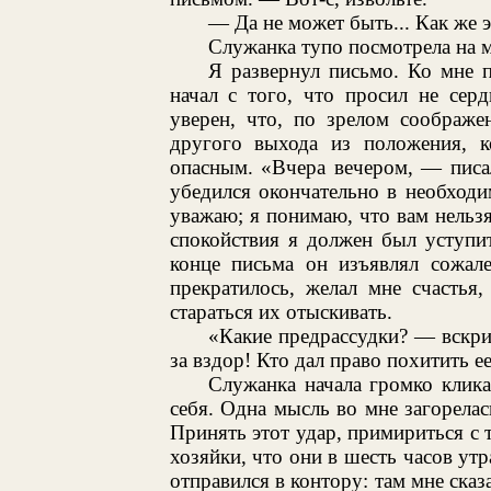
— Да не может быть... Как же э
Служанка тупо посмотрела на м
Я развернул письмо. Ко мне 
начал с того, что просил не сер
уверен, что, по зрелом соображе
другого выхода из положения, к
опасным. «Вчера вечером, — писа
убедился окончательно в необходи
уважаю; я понимаю, что вам нельзя 
спокойствия я должен был уступи
конце письма он изъявлял сожале
прекратилось, желал мне счастья
стараться их отыскивать.
«Какие предрассудки? — вскри
за вздор! Кто дал право похитить ее 
Служанка начала громко клика
себя. Одна мысль во мне загорелась
Принять этот удар, примириться с 
хозяйки, что они в шесть часов утр
отправился в контору: там мне сказ