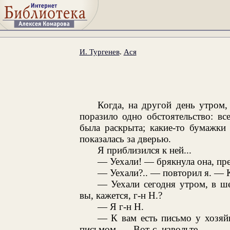
И. Тургенев
.
Ася
Когда, на другой день утром,
поразило одно обстоятельство: в
была раскрыта; какие-то бумажки
показалась за дверью.
Я приблизился к ней...
— Уехали! — брякнула она, пре
— Уехали?.. — повторил я. — 
— Уехали сегодня утром, в шес
вы, кажется, г-н Н.?
— Я г-н Н.
— К вам есть письмо у хозяй
письмом. — Вот-с, извольте.