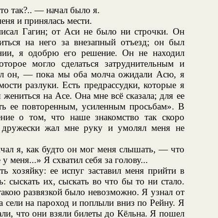
то так?.. — начал было я.
еня и принялась мести.
писал Гагин; от Аси не было ни строчки. Он
диться на него за внезапный отъезд; он был
нии, я одобрю его решение. Он не находил
оторое могло сделаться затруднительным и
л он, — пока мы оба молча ожидали Асю, я
мости разлуки. Есть предрассудки, которые я
жениться на Асе. Она мне всё сказала; для ее
ть ее повторенным, усиленным просьбам». В
ние о том, что наше знакомство так скоро
, дружески жал мне руку и умолял меня не
чал я, как будто он мог меня слышать, — что
у меня...» Я схватил себя за голову...
ть хозяйку: ее испуг заставил меня прийти в
: сыскать их, сыскать во что бы то ни стало.
такою развязкой было невозможно. Я узнал от
а сели на пароход и поплыли вниз по Рейну. Я
али, что они взяли билеты до Кёльна. Я пошел