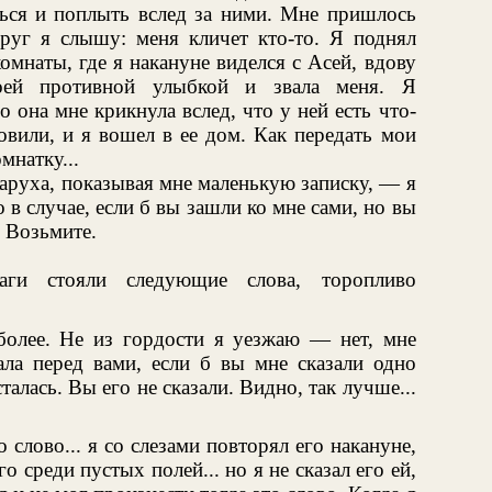
ться и поплыть вслед за ними. Мне пришлось
руг я слышу: меня кличет кто-то. Я поднял
омнаты, где я накануне виделся с Асей, вдову
воей противной улыбкой и звала меня. Я
 она мне крикнула вслед, что у ней есть что-
овили, и я вошел в ее дом. Как передать мои
мнатку...
аруха, показывая мне маленькую записку, — я
 в случае, если б вы зашли ко мне сами, но вы
 Возьмите.
ги стояли следующие слова, торопливо
олее. Не из гордости я уезжаю — нет, мне
кала перед вами, если б вы мне сказали одно
талась. Вы его не сказали. Видно, так лучше...
о слово... я со слезами повторял его накануне,
го среди пустых полей... но я не сказал его ей,