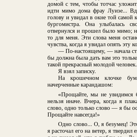
домой с тем, чтобы тотчас уложи
идти мимо дома фрау Луизе... Вд
голову и увидал в окне той самой к
бургомистра. Она улыбалась с
отвернулся и прошел было мимо; но
то для меня. Эти слова меня остан
чувства, когда я увидал опять эту ко
— По-настоящему, — начала ст
бы должна была дать вам это только
такой прекрасный молодой человек.
Я взял записку.
На крошечном клочке бума
начерченные карандашом:
«Прощайте, мы не увидимся б
нельзя иначе. Вчера, когда я пла
слово, одно только слово — я бы ос
Прощайте навсегда!»
Одно слово... О, я безумец! Эт
я расточал его на ветер, я твердил е