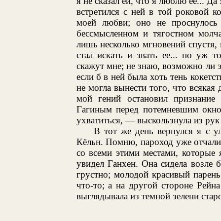
я не сказал ей, что я люблю ее... Да
встретился с ней в той роковой к
моей любви; оно не проснулось 
бессмысленном и тягостном молча
лишь несколько мгновений спустя, 
стал искать и звать ее... но уж
скажут мне; не знаю, возможно ли э
если б в ней была хоть тень кокетс
не могла вынести того, что всякая 
мой гений остановил признание
Гагиным перед потемневшим окном
ухватиться, — выскользнула из рук
В тот же день вернулся я с 
Кёльн. Помню, пароход уже отчали
со всеми этими местами, которые
увидел Ганхен. Она сидела возле б
грустно; молодой красивый парень 
что-то; а на другой стороне Рейн
выглядывала из темной зелени старо