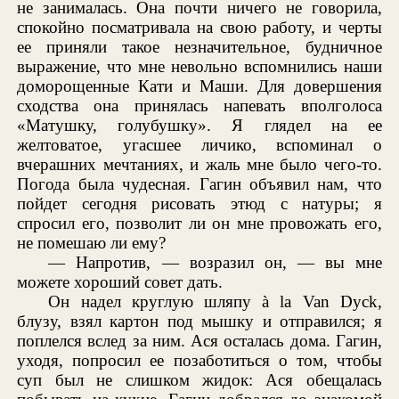
не занималась. Она почти ничего не говорила,
спокойно посматривала на свою работу, и черты
ее приняли такое незначительное, будничное
выражение, что мне невольно вспомнились наши
доморощенные Кати и Маши. Для довершения
сходства она принялась напевать вполголоса
«Матушку, голубушку». Я глядел на ее
желтоватое, угасшее личико, вспоминал о
вчерашних мечтаниях, и жаль мне было чего-то.
Погода была чудесная. Гагин объявил нам, что
пойдет сегодня рисовать этюд с натуры; я
спросил его, позволит ли он мне провожать его,
не помешаю ли ему?
— Напротив, — возразил он, — вы мне
можете хороший совет дать.
Он надел круглую шляпу à la Van Dyck,
блузу, взял картон под мышку и отправился; я
поплелся вслед за ним. Ася осталась дома. Гагин,
уходя, попросил ее позаботиться о том, чтобы
суп был не слишком жидок: Ася обещалась