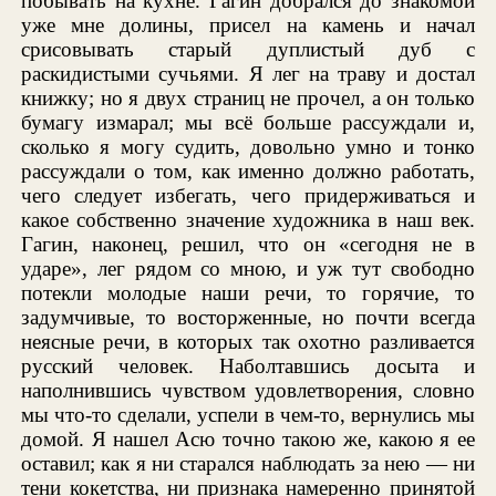
побывать на кухне. Гагин добрался до знакомой
уже мне долины, присел на камень и начал
срисовывать старый дуплистый дуб с
раскидистыми сучьями. Я лег на траву и достал
книжку; но я двух страниц не прочел, а он только
бумагу измарал; мы всё больше рассуждали и,
сколько я могу судить, довольно умно и тонко
рассуждали о том, как именно должно работать,
чего следует избегать, чего придерживаться и
какое собственно значение художника в наш век.
Гагин, наконец, решил, что он «сегодня не в
ударе», лег рядом со мною, и уж тут свободно
потекли молодые наши речи, то горячие, то
задумчивые, то восторженные, но почти всегда
неясные речи, в которых так охотно разливается
русский человек. Наболтавшись досыта и
наполнившись чувством удовлетворения, словно
мы что-то сделали, успели в чем-то, вернулись мы
домой. Я нашел Асю точно такою же, какою я ее
оставил; как я ни старался наблюдать за нею — ни
тени кокетства, ни признака намеренно принятой