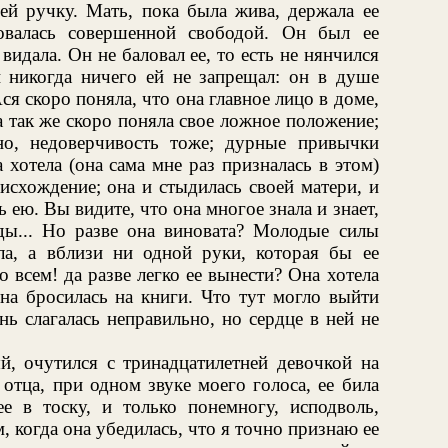
ей ручку. Мать, пока была жива, держала ее
овалась совершенной свободой. Он был ее
 видала. Он не баловал ее, то есть не нянчился
и никогда ничего ей не запрещал: он в душе
ся скоро поняла, что она главное лицо в доме,
на так же скоро поняла свое ложное положение;
но, недоверчивость тоже; дурные привычки
 хотела (она сама мне раз призналась в этом)
исхождение; она и стыдилась своей матери, и
ь ею. Вы видите, что она многое знала и знает,
ды... Но разве она виновата? Молодые силы
ла, а вблизи ни одной руки, которая бы ее
 всем! да разве легко ее вынести? Она хотела
на бросилась на книги. Что тут могло выйти
ь слагалась неправильно, но сердце в ней не
й, очутился с тринадцатилетней девочкой на
отца, при одном звуке моего голоса, ее била
ее в тоску, и только понемногу, исподволь,
, когда она убедилась, что я точно признаю ее