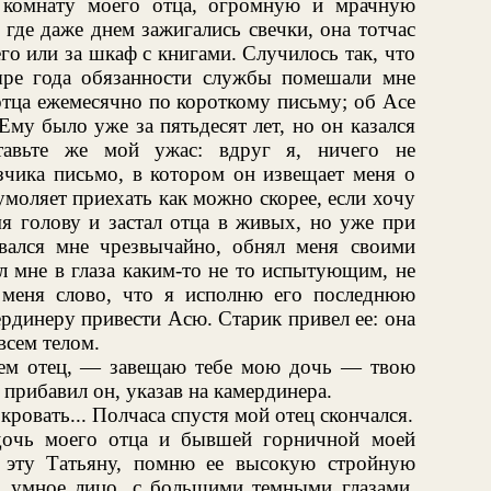
 комнату моего отца, огромную и мрачную
 где даже днем зажигались свечки, она тотчас
его или за шкаф с книгами. Случилось так, что
ыре года обязанности службы помешали мне
отца ежемесячно по короткому письму; об Асе
Ему было уже за пятьдесят лет, но он казался
тавьте же мой ужас: вдруг я, ничего не
зчика письмо, в котором он извещает меня о
умоляет приехать как можно скорее, если хочу
мя голову и застал отца в живых, но уже при
вался мне чрезвычайно, обнял меня своими
л мне в глаза каким-то не то испытующим, не
меня слово, что я исполню его последнюю
ердинеру привести Асю. Старик привел ее: она
всем телом.
ием отец, — завещаю тебе мою дочь — твою
 прибавил он, указав на камердинера.
кровать... Полчаса спустя мой отец скончался.
дочь моего отца и бывшей горничной моей
 эту Татьяну, помню ее высокую стройную
е, умное лицо, с большими темными глазами.