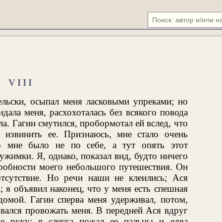
VIII
ельски, осыпал меня ласковыми упреками; но
идала меня, расхохоталась без всякого повода
ла. Гагин смутился, пробормотал ей вслед, что
 извинить ее. Признаюсь, мне стало очень
 мне было не по себе, а тут опять этот
ужимки. Я, однако, показал вид, будто ничего
дробности моего небольшого путешествия. Он
отсутствие. Но речи наши не клеились; Ася
; я объявил наконец, что у меня есть спешная
домой. Гагин сперва меня удерживал, потом,
звался провожать меня. В передней Ася вдруг
е руку; я слегка пожал ее пальцы и едва