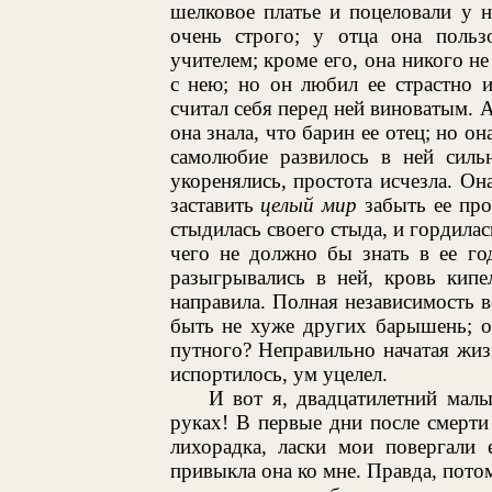
шелковое платье и поцеловали у н
очень строго; у отца она польз
учителем; кроме его, она никого не
с нею; но он любил ее страстно 
считал себя перед ней виноватым. А
она знала, что барин ее отец; но о
самолюбие развилось в ней силь
укоренялись, простота исчезла. Она
заставить
целый мир
забыть ее про
стыдилась своего стыда, и гордилас
чего не должно бы знать в ее го
разыгрывались в ней, кровь кипе
направила. Полная независимость во
быть не хуже других барышень; о
путного? Неправильно начатая жизн
испортилось, ум уцелел.
И вот я, двадцатилетний малы
руках! В первые дни после смерти 
лихорадка, ласки мои повергали 
привыкла она ко мне. Правда, потом