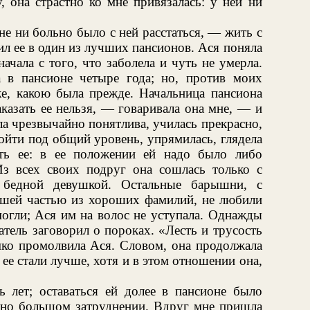
у, она страстно ко мне привязалась: у ней ни
не ни больно было с ней расстаться, — жить с
тил ее в один из лучших пансионов. Ася поняла
ачала с того, что заболела и чуть не умерла.
 в пансионе четыре года; но, против моих
же, какою была прежде. Начальница пансиона
аказать ее нельзя, — говаривала она мне, — и
ла чрезвычайно понятлива, училась прекрасно,
дойти под общий уровень, упрямилась, глядела
ть ее: в ее положении ей надо было либо
Из всех своих подруг она сошлась только с
и бедной девушкой. Остальные барышни, с
ьшей частью из хороших фамилий, не любили
 могли; Ася им на волос не уступала. Однажды
атель заговорил о пороках. «Лесть и трусость
о промолвила Ася. Словом, она продолжала
ее стали лучше, хотя и в этом отношении она,
ь лет; оставаться ей долее в пансионе было
ьно большом затруднении. Вдруг мне пришла