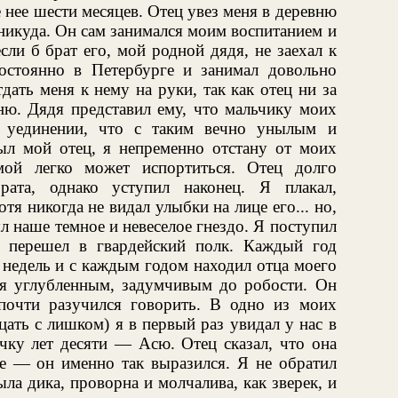
е нее шести месяцев. Отец увез меня в деревню
 никуда. Он сам занимался моим воспитанием и
сли б брат его, мой родной дядя, не заехал к
остоянно в Петербурге и занимал довольно
дать меня к нему на руки, так как отец ни за
ню. Дядя представил ему, что мальчику моих
 уединении, что с таким вечно унылым и
ыл мой отец, я непременно отстану от моих
мой легко может испортиться. Отец долго
рата, однако уступил наконец. Я плакал,
отя никогда не видал улыбки на лице его... но,
л наше темное и невеселое гнездо. Я поступил
 перешел в гвардейский полк. Каждый год
 недель и с каждым годом находил отца моего
ебя углубленным, задумчивым до робости. Он
почти разучился говорить. В одно из моих
ать с лишком) я в первый раз увидал у нас в
чку лет десяти — Асю. Отец сказал, что она
ие — он именно так выразился. Я не обратил
ла дика, проворна и молчалива, как зверек, и