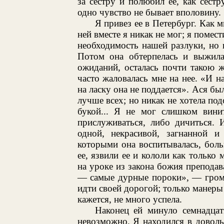
за сестру и полюбил ее, как сестр
одно чувство не бывает вполовину.
Я привез ее в Петербург. Как м
ней вместе я никак не мог; я помес
необходимость нашей разлуки, но н
Потом она обтерпелась и выжила
ожиданий, осталась почти такою 
часто жаловалась мне на нее. «И н
на ласку она не поддается». Ася бы
лучше всех; но никак не хотела по
букой... Я не мог слишком вини
прислуживаться, либо дичиться. 
одной, некрасивой, загнанной 
которыми она воспитывалась, бол
ее, язвили ее и кололи как только
на уроке из закона божия преподав
— самые дурные пороки», — громк
идти своей дорогой; только манеры 
кажется, не много успела.
Наконец ей минуло семнадцат
невозможно. Я находился в довол