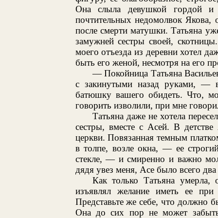
Она слыла девушкой гордой и 
почтительных недомолвок Якова, о
после смерти матушки. Татьяна уже
замужней сестры своей, скотницы
моего отъезда из деревни хотел даж
быть его женой, несмотря на его п
— Покойница Татьяна Васильев
с закинутыми назад руками, — в
батюшку вашего обидеть. Что, мо
говорить изволили, при мне говори
Татьяна даже не хотела пересе
сестры, вместе с Асей. В детстве
церкви. Повязанная темным платком
в толпе, возле окна, — ее строг
стекле, — и смиренно и важно мол
дядя увез меня, Асе было всего два
Как только Татьяна умерла,
изъявлял желание иметь ее при 
Представьте же себе, что должно бы
Она до сих пор не может забыть