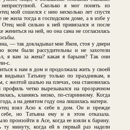
неприступной. Сколько я мог понять из
тец мой сошелся с нею несколько лет спустя
 не жила тогда в господском доме, а в избе у
. Отец мой сильно к ней привязался и после
е жениться на ней, но она сама не согласилась
росьбы.
на, — так докладывал мне Яков, стоя у двери
о всем были рассудительны и не захотели
л, я вам за жена? какая я барыня? Так они
ли-с.
литься к нам в дом и продолжала жить у своей
 я видывал Татьяну только по праздникам, в
, с желтой шалью на плечах, она становилась
ий профиль четко вырезывался на прозрачном
илась, кланяясь низко, по-старинному. Когда
 года, а на девятом году она лишилась матери.
 отец взял Асю к себе в дом. Он и прежде
себе, но Татьяна ему и в этом отказала.
ло произойти в Асе, когда ее взяли к барину.
 ту минуту, когда ей в первый раз надели