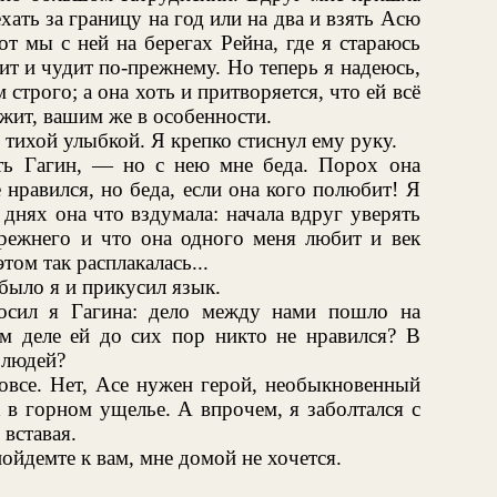
ехать за границу на год или на два и взять Асю
т мы с ней на берегах Рейна, где я стараюсь
ит и чудит по-прежнему. Но теперь я надеюсь,
 строго; а она хоть и притворяется, что ей всё
ит, вашим же в особенности.
 тихой улыбкой. Я крепко стиснул ему руку.
ть Гагин, — но с нею мне беда. Порох она
 нравился, но беда, если она кого полюбит! Я
 днях она что вздумала: начала вдруг уверять
прежнего и что она одного меня любит и век
том так расплакалась...
было я и прикусил язык.
осил я Гагина: дело между нами пошло на
м деле ей до сих пор никто не нравился? В
 людей?
овсе. Нет, Асе нужен герой, необыкновенный
в горном ущелье. А впрочем, я заболтался с
 вставая.
йдемте к вам, мне домой не хочется.