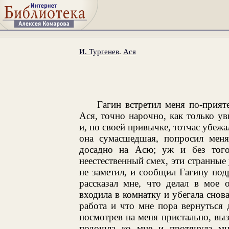
И. Тургенев
.
Ася
Гагин встретил меня по-прият
Ася, точно нарочно, как только ув
и, по своей привычке, тотчас убежа
она сумасшедшая, попросил меня
досадно на Асю; уж и без того
неестественный смех, эти странные 
не заметил, и сообщил Гагину по
рассказал мне, что делал в мое 
входила в комнатку и убегала снова
работа и что мне пора вернуться 
посмотрев на меня пристально, вы
подошла ко мне и протянула мн