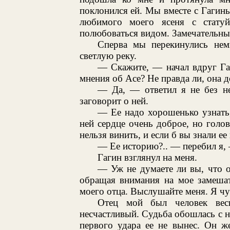
поклонился ей. Мы вместе с Гагин
любимого моего ясеня с стату
полюбоваться видом. Замечательны
Сперва мы перекинулись нем
светлую реку.
— Скажите, — начал вдруг Га
мнения об Асе? Не правда ли, она 
— Да, — ответил я не без не
заговорит о ней.
— Ее надо хорошенько узнать
ней сердце очень доброе, но голов
нельзя винить, и если б вы знали ее
— Ее историю?.. — перебил я, —
Гагин взглянул на меня.
— Уж не думаете ли вы, что о
обращая внимания на мое замешат
моего отца. Выслушайте меня. Я чу
Отец мой был человек ве
несчастливый. Судьба обошлась с н
первого удара ее не вынес. Он ж