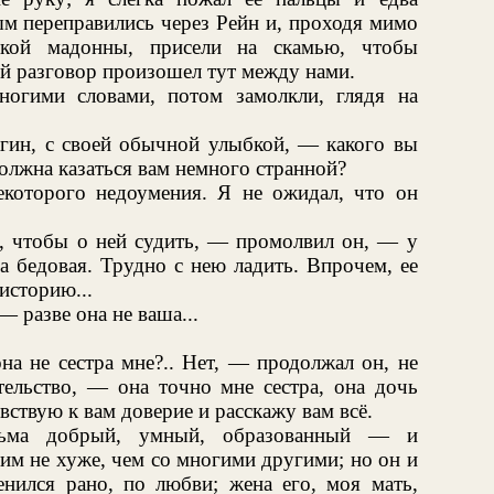
ым переправились через Рейн и, проходя мимо
йкой мадонны, присели на скамью, чтобы
й разговор произошел тут между нами.
ногими словами, потом замолкли, глядя на
гин, с своей обычной улыбкой, — какого вы
должна казаться вам немного странной?
которого недоумения. Я не ожидал, что он
, чтобы о ней судить, — промолвил он, — у
а бедовая. Трудно с нею ладить. Впрочем, ее
 историю...
 разве она не ваша...
на не сестра мне?.. Нет, — продолжал он, не
ельство, — она точно мне сестра, она дочь
вствую к вам доверие и расскажу вам всё.
сьма добрый, умный, образованный — и
им не хуже, чем со многими другими; но он и
енился рано, по любви; жена его, моя мать,