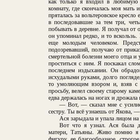
как только я входил в любимую
комнату, где скончалась моя мать и
пряталась за вольтеровское кресло 
в последовавшие за тем три, чет
побывать в деревне. Я получал от 
он упоминал редко, и то вскользь. 
еще молодым человеком. Предс
подозревавший, получаю от прика
смертельной болезни моего отца и 
проститься с ним. Я поскакал сло
последнем издыхании. Он обрадо
исхудалыми руками, долго погляде
то умоляющим взором и, взяв с 
просьбу, велел своему старому кам
едва держалась на ногах и дрожала 
— Вот, — сказал мне с усил
сестру. Ты всё узнаешь от Якова, —
Ася зарыдала и упала лицом на 
Вот что я узнал. Ася была 
матери, Татьяны. Живо помню я
фигуру, ее благообразное, строго