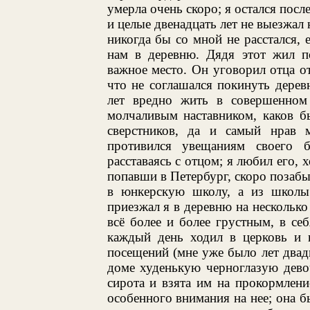
умерла очень скоро; я остался посл
и целые двенадцать лет не выезжал
никогда бы со мной не расстался, е
нам в деревню. Дядя этот жил п
важное место. Он уговорил отца от
что не соглашался покинуть дерев
лет вредно жить в совершенном
молчаливым наставником, каков б
сверстников, да и самый нрав 
противился увещаниям своего б
расставаясь с отцом; я любил его, х
попавши в Петербург, скоро позабы
в юнкерскую школу, а из школы
приезжал я в деревню на несколько
всё более и более грустным, в с
каждый день ходил в церковь и 
посещений (мне уже было лет двадц
доме худенькую черноглазую дево
сирота и взята им на прокормлен
особенного внимания на нее; она бы