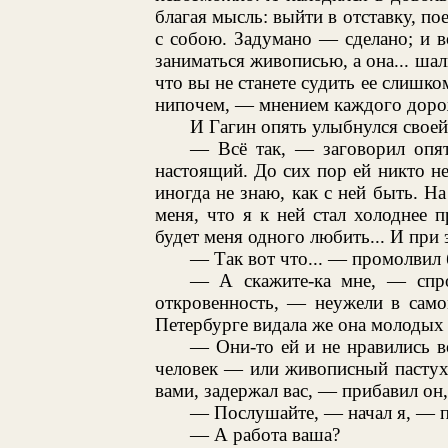
благая мысль: выйти в отставку, по
с собою. Задумано — сделано; и во
заниматься живописью, а она... шал
что вы не станете судить ее слишком
нипочем, — мнением каждого дорож
И Гагин опять улыбнулся своей
— Всё так, — заговорил опя
настоящий. До сих пор ей никто не
иногда не знаю, как с ней быть. На
меня, что я к ней стал холоднее 
будет меня одного любить... И при э
— Так вот что... — промолвил 
— А скажите-ка мне, — спр
откровенность, — неужели в само
Петербурге видала же она молодых
— Они-то ей и не нравились в
человек — или живописный пастух 
вами, задержал вас, — прибавил он,
— Послушайте, — начал я, — по
— А работа ваша?