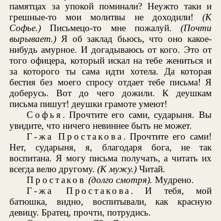
памятцах за упокой поминали? Неужто таки и
грешные-то мои молитвы не доходили!
(К
Софье.)
Письмецо-то мне пожалуй.
(Почти
вырывает.)
Я об заклад бьюсь, что оно какое-
нибудь амурное. И догадываюсь от кого. Это от
того офицера, который искал на тебе жениться и
за которого ты сама идти хотела. Да которая
бестия без моего спросу отдает тебе письма! Я
доберусь. Вот до чего дожили. К деушкам
письма пишут! деушки грамоте умеют!
Софья
. Прочтите его сами, сударыня. Вы
увидите, что ничего невиннее быть не может.
Г-жа Простакова
. Прочтите его сами!
Нет, сударыня, я, благодаря бога, не так
воспитана. Я могу письма получать, а читать их
всегда велю другому.
(К мужу.)
Читай.
Простаков
(долго смотря).
Мудрено.
Г-жа Простакова
. И тебя, мой
батюшка, видно, воспитывали, как красную
девицу. Братец, прочти, потрудись.