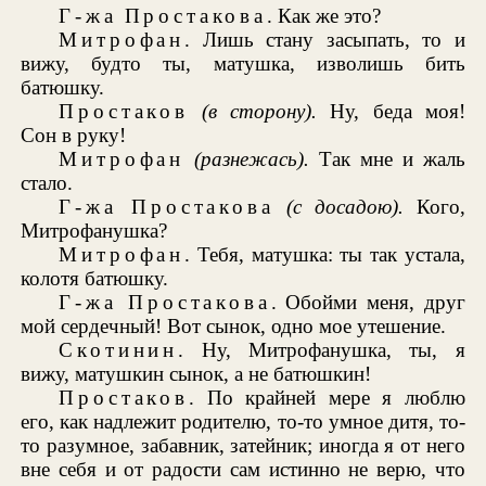
Г-жа Простакова
. Как же это?
Митрофан
. Лишь стану засыпать, то и
вижу, будто ты, матушка, изволишь бить
батюшку.
Простаков
(в сторону).
Ну, беда моя!
Сон в руку!
Митрофан
(разнежась).
Так мне и жаль
стало.
Г-жа Простакова
(с досадою).
Кого,
Митрофанушка?
Митрофан
. Тебя, матушка: ты так устала,
колотя батюшку.
Г-жа Простакова
. Обойми меня, друг
мой сердечный! Вот сынок, одно мое утешение.
Скотинин
. Ну, Митрофанушка, ты, я
вижу, матушкин сынок, а не батюшкин!
Простаков
. По крайней мере я люблю
его, как надлежит родителю, то-то умное дитя, то-
то разумное, забавник, затейник; иногда я от него
вне себя и от радости сам истинно не верю, что