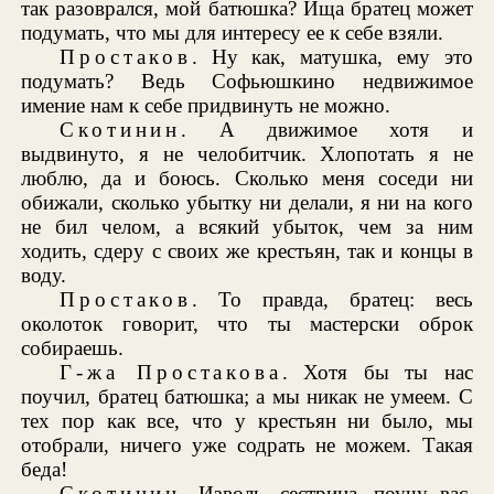
так разоврался, мой батюшка? Ища братец может
подумать, что мы для интересу ее к себе взяли.
Простаков
. Ну как, матушка, ему это
подумать? Ведь Софьюшкино недвижимое
имение нам к себе придвинуть не можно.
Скотинин
. А движимое хотя и
выдвинуто, я не челобитчик. Хлопотать я не
люблю, да и боюсь. Сколько меня соседи ни
обижали, сколько убытку ни делали, я ни на кого
не бил челом, а всякий убыток, чем за ним
ходить, сдеру с своих же крестьян, так и концы в
воду.
Простаков
. То правда, братец: весь
околоток говорит, что ты мастерски оброк
собираешь.
Г-жа Простакова
. Хотя бы ты нас
поучил, братец батюшка; а мы никак не умеем. С
тех пор как все, что у крестьян ни было, мы
отобрали, ничего уже содрать не можем. Такая
беда!
Скотинин
. Изволь, сестрица, поучу вас,