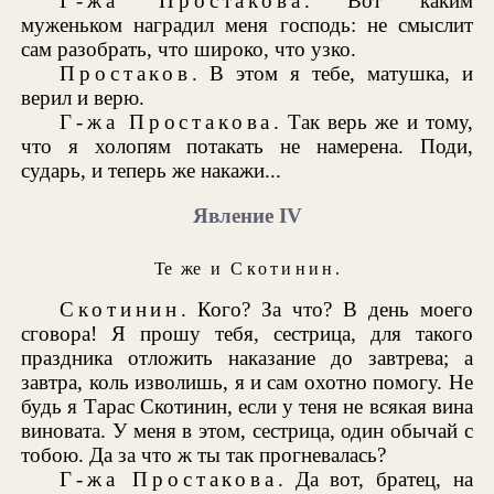
Г-жа Простакова
. Вот каким
муженьком наградил меня господь: не смыслит
сам разобрать, что широко, что узко.
Простаков
. В этом я тебе, матушка, и
верил и верю.
Г-жа Простакова
. Так верь же и тому,
что я холопям потакать не намерена. Поди,
сударь, и теперь же накажи...
Явление IV
Те же и
Скотинин
.
Скотинин
. Кого? За что? В день моего
сговора! Я прошу тебя, сестрица, для такого
праздника отложить наказание до завтрева; а
завтра, коль изволишь, я и сам охотно помогу. Не
будь я Тарас Скотинин, если у теня не всякая вина
виновата. У меня в этом, сестрица, один обычай с
тобою. Да за что ж ты так прогневалась?
Г-жа Простакова
. Да вот, братец, на