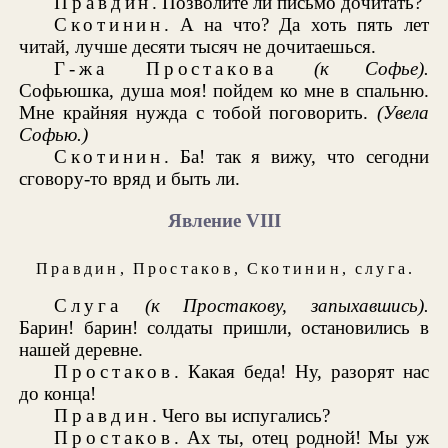
Правдин
. Позволите ли письмо дочитать?
Скотинин
. А на что? Да хоть пять лет
читай, лучше десяти тысяч не дочитаешься.
Г-жа Простакова
(к Софье).
Софьюшка, душа моя! пойдем ко мне в спальню.
Мне крайняя нужда с тобой поговорить.
(Увела
Софью.)
Скотинин
. Ба! так я вижу, что сегодни
сговору-то вряд и быть ли.
Явление VIII
Правдин
,
Простаков
,
Скотинин
,
слуга
.
Слуга
(к Простакову, запыхавшись).
Барин! барин! солдаты пришли, остановились в
нашей деревне.
Простаков
. Какая беда! Ну, разорят нас
до конца!
Правдин
. Чего вы испугались?
Простаков
. Ах ты, отец родной! Мы уж