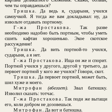
чем ты оправдаешься?
Тришка
. Да ведь я, сударыня, учился
самоучкой. Я тогда же вам докладывал: ну, да
извольте отдавать портному.
Г-жа Простакова
. Так разве
необходимо надобно быть портным, чтобы уметь
сшить кафтан хорошенько. Экое скотское
рассуждение!
Тришка
. Да вить портной-то учился,
сударыня, а я нет.
Г-жа Простакова
. Ища он же и спорит.
Портной учился у другого, другой у третьего, да
первоет портной у кого же учился? Говори, скот.
Тришка
. Да первоет портной, может быть,
шил хуже и моего.
Митрофан
(вбегает).
Звал батюшку.
Изволил сказать: тотчас.
Г-жа Простакова
. Так поди же вытащи
его, коли добром не дозовешься.
Митрофан
. Да вот и батюшка.