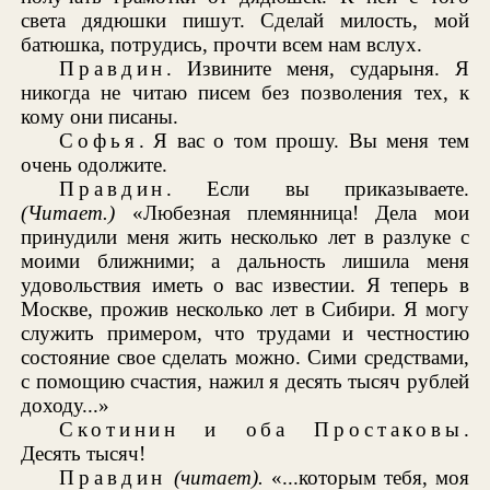
света дядюшки пишут. Сделай милость, мой
батюшка, потрудись, прочти всем нам вслух.
Правдин
. Извините меня, сударыня. Я
никогда не читаю писем без позволения тех, к
кому они писаны.
Софья
. Я вас о том прошу. Вы меня тем
очень одолжите.
Правдин
. Если вы приказываете.
(Читает.)
«Любезная племянница! Дела мои
принудили меня жить несколько лет в разлуке с
моими ближними; а дальность лишила меня
удовольствия иметь о вас известии. Я теперь в
Москве, прожив несколько лет в Сибири. Я могу
служить примером, что трудами и честностию
состояние свое сделать можно. Сими средствами,
с помощию счастия, нажил я десять тысяч рублей
доходу...»
Скотинин и оба Простаковы
.
Десять тысяч!
Правдин
(читает).
«...которым тебя, моя