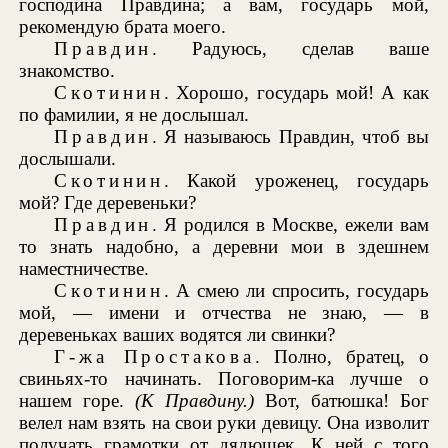
господина Правдина; а вам, государь мой,
рекомендую брата моего.
Правдин
. Радуюсь, сделав ваше
знакомство.
Скотинин
. Хорошо, государь мой! А как
по фамилии, я не дослышал.
Правдин
. Я называюсь Правдин, чтоб вы
дослышали.
Скотинин
. Какой уроженец, государь
мой? Где деревеньки?
Правдин
. Я родился в Москве, ежели вам
то знать надобно, а деревни мои в здешнем
наместничестве.
Скотинин
. А смею ли спросить, государь
мой, — имени и отчества не знаю, — в
деревеньках ваших водятся ли свинки?
Г-жа Простакова
. Полно, братец, о
свиньях-то начинать. Поговорим-ка лучше о
нашем горе.
(К Правдину.)
Вот, батюшка! Бог
велел нам взять на свои руки девицу. Она изволит
получать грамотки от дядюшек. К ней с того