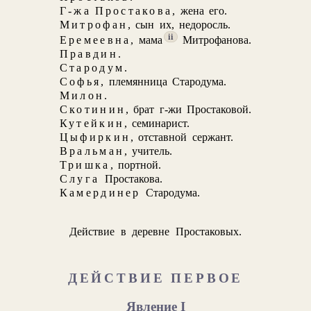
Г-жа Простакова
, жена его.
Митрофан
, сын их, недоросль.
ii
Еремеевна
, мама
Митрофанова.
Правдин
.
Стародум
.
Софья
, племянница Стародума.
Милон
.
Скотинин
, брат г-жи Простаковой.
Кутейкин
, семинарист.
Цыфиркин
, отставной сержант.
Вральман
, учитель.
Тришка
, портной.
Слуга
Простакова.
Камердинер
Стародума.
Действие в деревне Простаковых.
ДЕЙСТВИЕ ПЕРВОЕ
Явление I