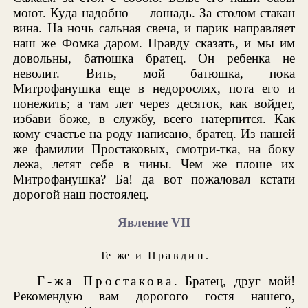
моют. Куда надобно — лошадь. За столом стакан
вина. На ночь сальная свеча, и парик направляет
наш же Фомка даром. Правду сказать, и мы им
довольны, батюшка братец. Он ребенка не
неволит. Вить, мой батюшка, пока
Митрофанушка еще в недорослях, пота его и
понежить; а там лет через десяток, как войдет,
избави боже, в службу, всего натерпится. Как
кому счастье на роду написано, братец. Из нашей
же фамилии Простаковых, смотри-тка, на боку
лежа, летят себе в чины. Чем же плоше их
Митрофанушка? Ба! да вот пожаловал кстати
дорогой наш постоялец.
Явление VII
Те же и
Правдин
.
Г-жа Простакова
. Братец, друг мой!
Рекомендую вам дорогого гостя нашего,