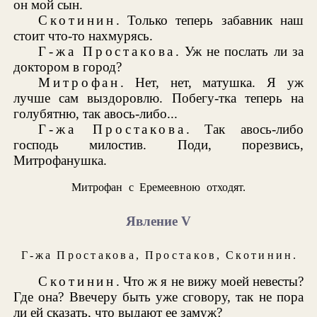
он мой сын.
Скотинин
. Только теперь забавник наш
стоит что-то нахмурясь.
Г-жа Простакова
. Уж не послать ли за
доктором в город?
Митрофан
. Нет, нет, матушка. Я уж
лучше сам выздоровлю. Побегу-тка теперь на
голубятню, так авось-либо...
Г-жа Простакова
. Так авось-либо
господь милостив. Поди, порезвись,
Митрофанушка.
Митрофан с Еремеевною отходят.
Явление V
Г-жа Простакова
,
Простаков
,
Скотинин
.
Скотинин
. Что ж я не вижу моей невесты?
Где она? Ввечеру быть уже сговору, так не пора
ли ей сказать, что выдают ее замуж?