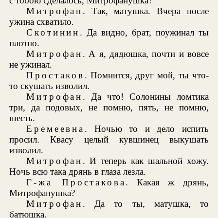
с тобою сделалось, Митрофанушка?
Митрофан
. Так, матушка. Вчера после
ужина схватило.
Скотинин
. Да видно, брат, поужинал ты
плотно.
Митрофан
. А я, дядюшка, почти и вовсе
не ужинал.
Простаков
. Помнится, друг мой, ты что-
то скушать изволил.
Митрофан
. Да что! Солонины ломтика
три, да подовых, не помню, пять, не помню,
шесть.
Еремеевна
. Ночью то и дело испить
просил. Квасу целый кувшинец выкушать
изволил.
Митрофан
. И теперь как шальной хожу.
Ночь всю така дрянь в глаза лезла.
Г-жа Простакова
. Какая ж дрянь,
Митрофанушка?
Митрофан
. Да то ты, матушка, то
батюшка.