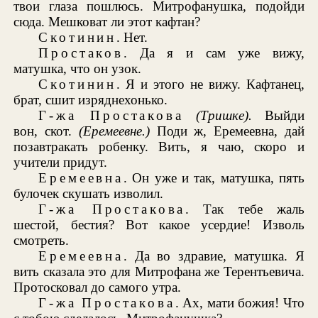
твои глаза пошлюсь. Митрофанушка, подойди
сюда. Мешковат ли этот кафтан?
Скотинин
. Нет.
Простаков
. Да я и сам уже вижу,
матушка, что он узок.
Скотинин
. Я и этого не вижу. Кафтанец,
брат, сшит изряднехонько.
Г-жа Простакова
(Тришке).
Выйди
вон, скот.
(Еремеевне.)
Поди ж, Еремеевна, дай
позавтракать робенку. Вить, я чаю, скоро и
учители придут.
Еремеевна
. Он уже и так, матушка, пять
булочек скушать изволил.
Г-жа Простакова
. Так тебе жаль
шестой, бестия? Вот какое усердие! Изволь
смотреть.
Еремеевна
. Да во здравие, матушка. Я
вить сказала это для Митрофана же Терентьевича.
Протосковал до самого утра.
Г-жа Простакова
. Ах, мати божия! Что