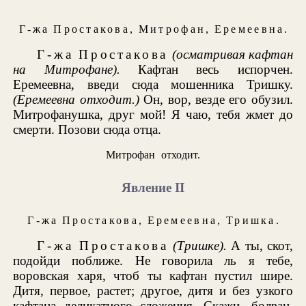
Г-жа Простакова
,
Митрофан
,
Еремеевна
.
Г-жа Простакова
(осматривая кафтан
на Митрофане).
Кафтан весь испорчен.
Еремеевна, введи сюда мошенника Тришку.
(Еремеевна отходит.)
Он, вор, везде его обузил.
Митрофанушка, друг мой! Я чаю, тебя жмет до
смерти. Позови сюда отца.
Митрофан отходит.
Явление II
Г-жа Простакова
,
Еремеевна
,
Тришка
.
Г-жа Простакова
(Тришке).
А ты, скот,
подойди поближе. Не говорила ль я тебе,
воровская харя, чтоб ты кафтан пустил шире.
Дитя, первое, растет; другое, дитя и без узкого
кафтана деликатного сложения. Скажи, болван,