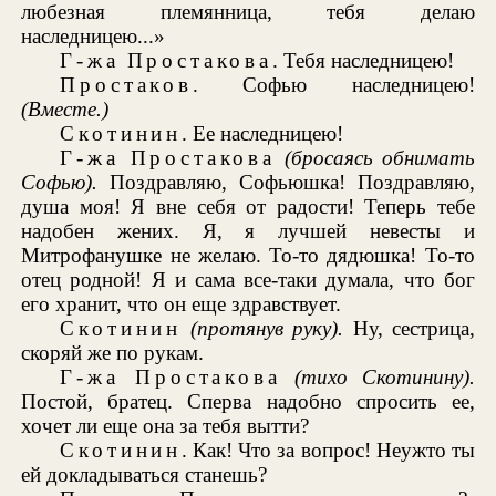
любезная племянница, тебя делаю
наследницею...»
Г-жа Простакова
. Тебя наследницею!
Простаков
. Софью наследницею!
(Вместе.)
Скотинин
. Ее наследницею!
Г-жа Простакова
(бросаясь обнимать
Софью).
Поздравляю, Софьюшка! Поздравляю,
душа моя! Я вне себя от радости! Теперь тебе
надобен жених. Я, я лучшей невесты и
Митрофанушке не желаю. То-то дядюшка! То-то
отец родной! Я и сама все-таки думала, что бог
его хранит, что он еще здравствует.
Скотинин
(протянув руку).
Ну, сестрица,
скоряй же по рукам.
Г-жа Простакова
(тихо Скотинину).
Постой, братец. Сперва надобно спросить ее,
хочет ли еще она за тебя вытти?
Скотинин
. Как! Что за вопрос! Неужто ты
ей докладываться станешь?