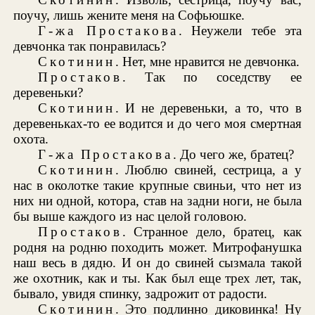
поучу, лишь жените меня на Софьюшке.
Г-жа Простакова
. Неужели тебе эта
девчонка так понравилась?
Скотинин
. Нет, мне нравится не девчонка.
Простаков
. Так по соседству ее
деревеньки?
Скотинин
. И не деревеньки, а то, что в
деревеньках-то ее водится и до чего моя смертная
охота.
Г-жа Простакова
. До чего же, братец?
Скотинин
. Люблю свиней, сестрица, а у
нас в околотке такие крупные свиньи, что нет из
них ни одной, котора, став на задни ноги, не была
бы выше каждого из нас целой головою.
Простаков
. Странное дело, братец, как
родня на родню походить может. Митрофанушка
наш весь в дядю. И он до свиней сызмала такой
же охотник, как и ты. Как был еще трех лет, так,
бывало, увидя спинку, задрожит от радости.
Скотинин
. Это подлинно диковинка! Ну