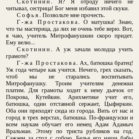
Скотинин
. Я? Я отроду ничего не
читывал, сестрица! Бог меня избавил этой скуки.
Софья
. Позвольте мне прочесть.
Г-жа Простакова
. О матушка! Знаю,
что ты мастерица, да лих не очень тебе верю. Вот,
я чаю, учитель Митрофанушкин скоро придет.
Ему велю...
Скотинин
. А уж зачали молодца учить
грамоте?
Г-жа Простакова
. Ах, батюшка братец!
Уж года четыре как учится. Нечего, грех сказать,
чтоб мы не старались воспитывать
Митрофанушку. Троим учителям денежки
платим. Для грамоты ходит к нему дьячок от
Покрова, Кутейкин. Арихметике учит его,
батюшка, один отставной сержант, Цыфиркин.
Оба они приходят сюда из города. Вить от нас и
город в трех верстах, батюшка. По-французски и
всем наукам обучает его немец Адам Адамыч
Вральман. Этому по триста рубликов на год.
Сажаем за стол с собою. Белье его наши бабы