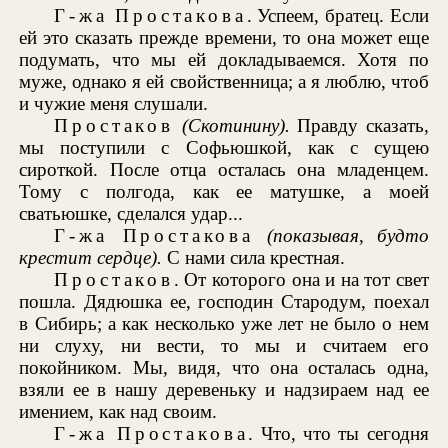
Г-жа Простакова
. Успеем, братец. Если
ей это сказать прежде времени, то она может еще
подумать, что мы ей докладываемся. Хотя по
муже, однако я ей свойственница; а я люблю, чтоб
и чужие меня слушали.
Простаков
(Скотинину).
Правду сказать,
мы поступили с Софьюшкой, как с сущею
сироткой. После отца осталась она младенцем.
Тому с полгода, как ее матушке, а моей
сватьюшке, сделался удар...
Г-жа Простакова
(показывая, будто
крестит сердце).
С нами сила крестная.
Простаков
. От которого она и на тот свет
пошла. Дядюшка ее, господин Стародум, поехал
в Сибирь; а как несколько уже лет не было о нем
ни слуху, ни вести, то мы и считаем его
покойником. Мы, видя, что она осталась одна,
взяли ее в нашу деревеньку и надзираем над ее
имением, как над своим.
Г-жа Простакова
. Что, что ты сегодня