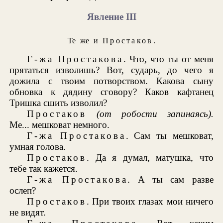
Явление III
Те же и
Простаков
.
Г-жа Простакова
. Что, что ты от меня
прятаться изволишь? Вот, сударь, до чего я
дожила с твоим потворством. Какова сыну
обновка к дядину сговору? Каков кафтанец
Тришка сшить изволил?
Простаков
(от робости запинаясь).
Ме... мешковат немного.
Г-жа Простакова
. Сам ты мешковат,
умная голова.
Простаков
. Да я думал, матушка, что
тебе так кажется.
Г-жа Простакова
. А ты сам разве
ослеп?
Простаков
. При твоих глазах мои ничего
не видят.