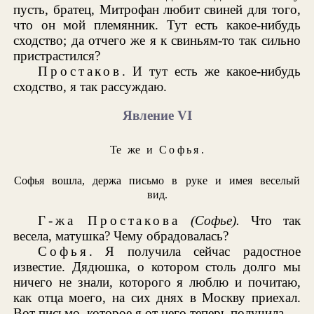
пусть, братец, Митрофан любит свиней для того,
что он мой племянник. Тут есть какое-нибудь
сходство; да отчего же я к свиньям-то так сильно
пристрастился?
Простаков
. И тут есть же какое-нибудь
сходство, я так рассуждаю.
Явление VI
Те же и
Софья
.
Софья вошла, держа письмо в руке и имея веселый
вид.
Г-жа Простакова
(Софье).
Что так
весела, матушка? Чему обрадовалась?
Софья
. Я получила сейчас радостное
известие. Дядюшка, о котором столь долго мы
ничего не знали, которого я люблю и почитаю,
как отца моего, на сих днях в Москву приехал.
Вот письмо, которое я от него теперь получила.