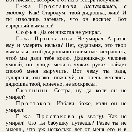
Г-жа Простакова
(испугавшись, с
злобою).
Как! Стародум, твой дядюшка, жив! И
ты изволишь затевать, что он воскрес! Вот
изрядный вымысел!
Софья
. Да он никогда не умирал.
Г-жа Простакова
. Не умирал! А разве
ему и умереть нельзя? Нет, сударыня, это твои
вымыслы, чтоб дядюшкою своим нас застращать,
чтоб мы дали тебе волю. Дядюшка-до человек
умный; он, увидя меня в чужих руках, найдет
способ меня выручить. Вот чему ты рада,
сударыня; однако, пожалуй, не очень веселись:
дядюшка твой, конечно, не воскресал.
Скотинин
. Сестра, ну да коли он не
умирал?
Простаков
. Избави боже, коли он не
умирал!
Г-жа Простакова
(к мужу).
Как не
умирал! Что ты бабушку путаешь? Разве ты не
знаешь, что уж несколько лет от меня его и в