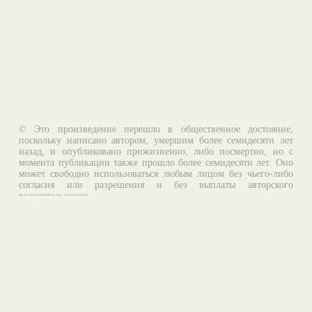
© Это произведение перешло в общественное достояние,
поскольку написано автором, умершим более семидесяти лет
назад, и опубликовано прижизненно, либо посмертно, но с
момента публикации также прошло более семидесяти лет. Оно
может свободно использоваться любым лицом без чьего-либо
согласия или разрешения и без выплаты авторского
вознаграждения.
Email:
otklik@ilibrary.ru
О библиотеке
Реклама на сайте
©1996—2026 Алексей Комаров. Подборка произведений,
оформление, программирование.