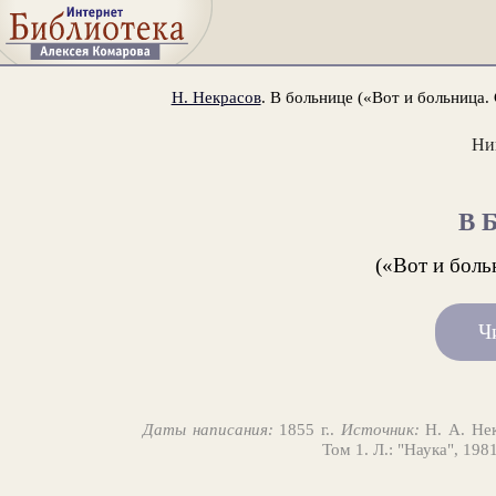
Н. Некрасов
. В больнице («Вот и больница. С
Ни
В 
(«Вот и больн
Ч
Даты написания:
1855 г..
Источник:
Н. А. Нек
Том 1. Л.: "Наука", 198