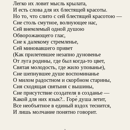
Легко их ловит мысль крылата,
И есть слова для их блестящей красоты.
Но то, что слито с сей блестящей красотою —
Сие столь смутное, волнующее нас,
Сей внемлемый одной душою
Обворожающего глас,
Сие к далекому стремленье,
Сей миновавшего привет
(Как прилетевшее незапно дуновенье
От луга родины, где был когда-то цвет,
Святая молодость, где жило упованье),
Сие шепнувшее душе воспоминанье
О милом радостном и скорбном старины,
Сия сходящая святыня с вышины,
Сие присутствие создателя в созданье —
Какой для них язык?.. Горе́ душа летит,
Все необъятное в единый вздох теснится,
И лишь молчание понятно говорит.