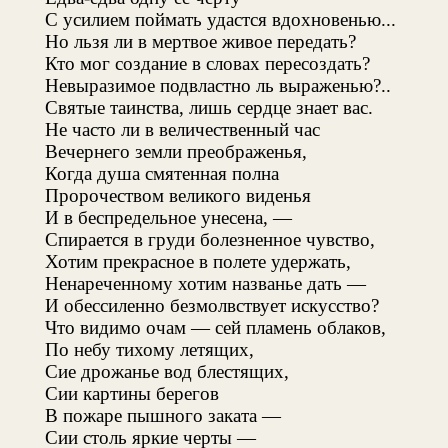
С усилием поймать удастся вдохновенью...
Но льзя ли в мертвое живое передать?
Кто мог создание в словах пересоздать?
Невыразимое подвластно ль выраженью?..
Святые таинства, лишь сердце знает вас.
Не часто ли в величественный час
Вечернего земли преображенья,
Когда душа смятенная полна
Пророчеством великого виденья
И в беспредельное унесена, —
Спирается в груди болезненное чувство,
Хотим прекрасное в полете удержать,
Ненареченному хотим названье дать —
И обессиленно безмолвствует искусство?
Что видимо очам — сей пламень облаков,
По небу тихому летящих,
Сие дрожанье вод блестящих,
Сии картины берегов
В пожаре пышного заката —
Сии столь яркие черты —