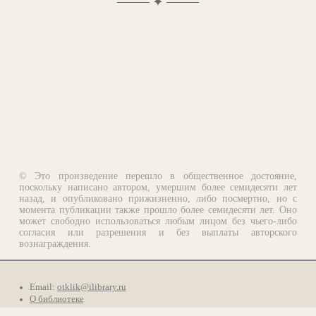
✦
© Это произведение перешло в общественное достояние,
поскольку написано автором, умершим более семидесяти лет
назад, и опубликовано прижизненно, либо посмертно, но с
момента публикации также прошло более семидесяти лет. Оно
может свободно использоваться любым лицом без чьего-либо
согласия или разрешения и без выплаты авторского
вознаграждения.
Email:
otklik@ilibrary.ru
О библиотеке
Реклама на сайте