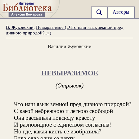
Авторы
В. Жуковский
.
Невыразимое («Что наш язык земной пред
дивною природой?..»)
Василий Жуковский
НЕВЫРАЗИМОЕ
(Отрывок)
Что наш язык земной пред дивною природой?
С какой небрежною и легкою свободой
Она рассыпала повсюду красоту
И разновидное с единством согласила!
Но где, какая кисть ее изобразила?
Едва-едва одну ее черту