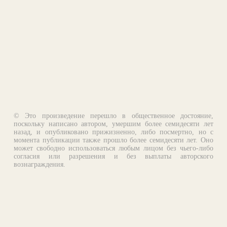
© Это произведение перешло в общественное достояние,
поскольку написано автором, умершим более семидесяти лет
назад, и опубликовано прижизненно, либо посмертно, но с
момента публикации также прошло более семидесяти лет. Оно
может свободно использоваться любым лицом без чьего-либо
согласия или разрешения и без выплаты авторского
вознаграждения.
Email:
otklik@ilibrary.ru
О библиотеке
Реклама на сайте