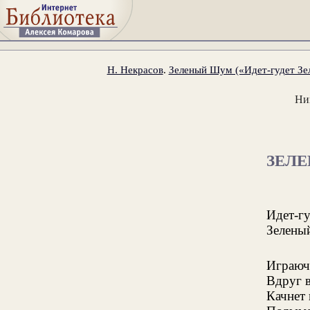
Н. Некрасов
.
Зеленый Шум («Идет-гудет Зе
Ни
ЗЕЛ
Идет-г
Зелены
Играюч
Вдруг в
Качнет 