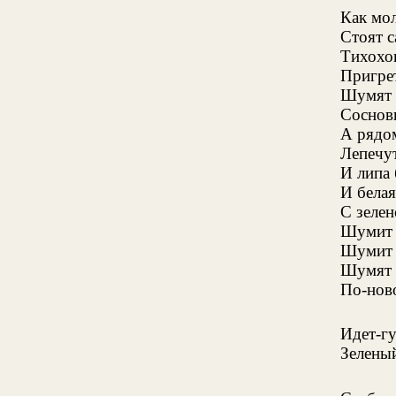
Как мо
Стоят 
Тихохо
Пригре
Шумят 
Сосновы
А рядо
Лепечу
И липа 
И белая
С зелен
Шумит 
Шумит 
Шумят 
По-ново
Идет-г
Зелены