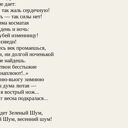
е дает:
. так жаль сердечную!
ь — так силы нет!
има косматая
 день и ночь:
убей изменницу!
изведи!
есь век промаешься,
, ни долгой ноченькой
не найдешь.
 твои бесстыжие
 наплюют!..»
сню-вьюгу зимнюю
а дума лютая —
я вострый нож...
г весна подкралася...
удет Зеленый Шум,
й Шум, весенний шум!