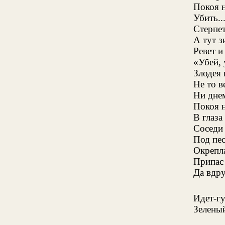
Покоя н
Убить..
Стерпет
А тут з
Ревет и
«Убей, 
Злодея 
Не то в
Ни днем
Покоя 
В глаза
Соседи
Под пе
Окрепл
Припас 
Да вдру
Идет-г
Зелены