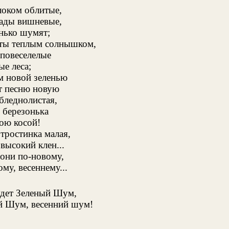
локом облитые,
сады вишневые,
нько шумят;
ты теплым солнышком,
повеселелые
е леса;
м новой зеленью
т песню новую
бледнолистая,
 березонька
ою косой!
тростинка малая,
высокий клен...
они по-новому,
му, весеннему...
удет Зеленый Шум,
й Шум, весенний шум!