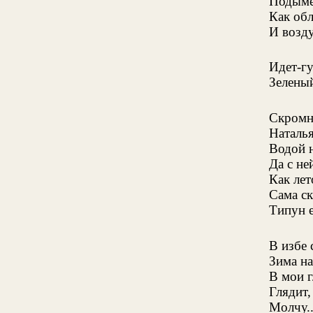
Подыме
Как обл
И возду
Идет-г
Зелены
Скромн
Наталья
Водой н
Да с не
Как лет
Сама ск
Типун е
В избе
Зима на
В мои г
Глядит,
Молчу..