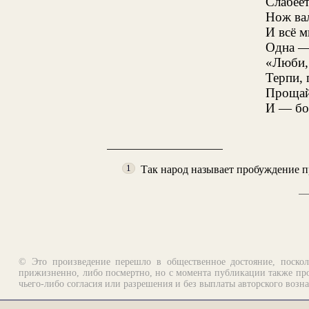
Слабеет
Нож вал
И всё м
Одна — 
«Люби,
Терпи, 
Прощай
И — бог
Так народ называет пробуждение п
1
© Это произведение перешло в общественное достояние, поскол
прижизненно, либо посмертно, но с момента публикации также про
чьего-либо согласия или разрешения и без выплаты авторского возн