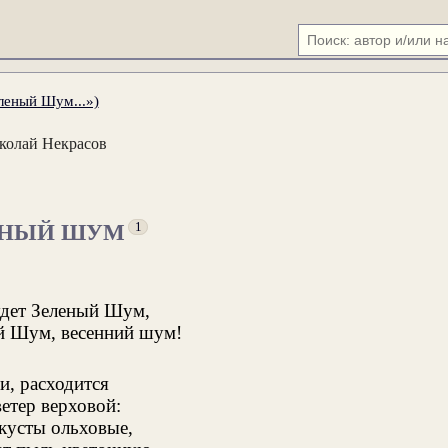
леный Шум...»)
колай Некрасов
ЕНЫЙ ШУМ
1
удет Зеленый Шум,
й Шум, весенний шум!
и, расходится
етер верховой:
кусты ольховые,