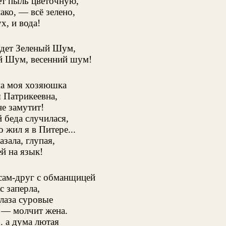
т пыль цветочную,
ако, — всё зелено,
х, и вода!
удет Зеленый Шум,
й Шум, весенний шум!
а моя хозяюшка
 Патрикеевна,
е замутит!
й беда случилася,
о жил я в Питере...
азала, глупая,
й на язык!
 сам-друг с обманщицей
с заперла,
лаза суровые
 — молчит жена.
. а дума лютая