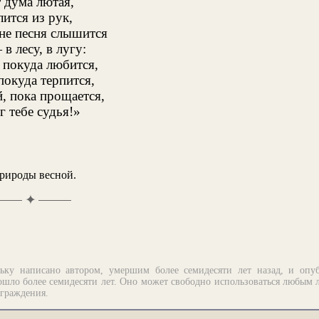
 дума лютая,
ится из рук,
не песня слышится
в лесу, в лугу:
 покуда любится,
покуда терпится,
, пока прощается,
 тебе судья!»
рироды весной.
✦
ьку написано автором, умершим более семидесяти лет назад, и опу
шло более семидесяти лет. Оно может свободно использоваться любым 
аграждения.