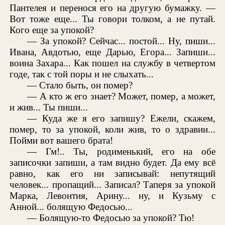
Пантелея и перенося его на другую бумажку. —
Вот тоже еще... Ты говори толком, а не путай.
Кого еще за упокой?
— За упокой? Сейчас... постой... Ну, пиши...
Ивана, Авдотью, еще Дарью, Егора... Запиши...
воина Захара... Как пошел на службу в четвертом
годе, так с той поры и не слыхать...
— Стало быть, он помер?
— А кто ж его знает? Может, помер, а может,
и жив... Ты пиши...
— Куда же я его запишу? Ежели, скажем,
помер, то за упокой, коли жив, то о здравии...
Пойми вот вашего брата!
— Гм!.. Ты, родименький, его на обе
записочки запиши, а там видно будет. Да ему всё
равно, как его ни записывай: непутящий
человек... пропащий... Записал? Таперя за упокой
Марка, Левонтия, Арину... ну, и Кузьму с
Анной... болящую Федосью...
— Болящую-то Федосью за упокой? Тю!