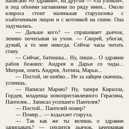
написано «о здравии», на другой — «за упокой»,
и под обоими заглавиями по ряду имен... Около
клироса стоит маленькая старушонка с
озабоченным лицом и с котомкой на спине. Она
задумалась.
— Дальше кого? — спрашивает дьячок,
лениво почесывая за ухом. — Скорей, убогая,
думай, а то мне некогда. Сейчас часы читать
стану.
— Сейчас, батюшка... Ну, пиши... О здравии
рабов божиих: Андрея и Дарьи со чады...
Митрия, опять Андрея, Антипа, Марьи...
— Постой, не шибко... Не за зайцем скачешь,
успеешь.
— Написал Марию? Ну, таперя Кирилла,
Гордея, младенца новопреставленного Герасима,
Пантелея... Записал усопшего Пантелея?
— Постой... Пантелей помер?
— Помер... — вздыхает старуха.
— Так как же ты велишь о здравии
записывать? — сердится дьячок, зачеркивая