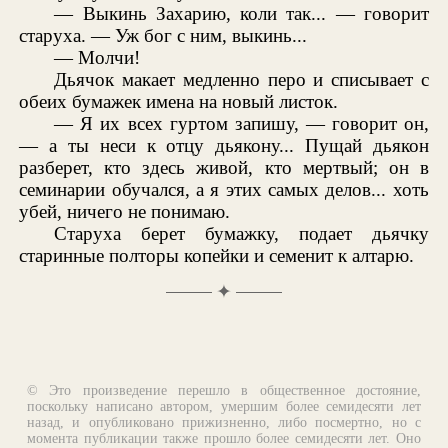
— Выкинь Захарию, коли так... — говорит
старуха. — Уж бог с ним, выкинь...
— Молчи!
Дьячок макает медленно перо и списывает с
обеих бумажек имена на новый листок.
— Я их всех гуртом запишу, — говорит он,
— а ты неси к отцу дьякону... Пущай дьякон
разберет, кто здесь живой, кто мертвый; он в
семинарии обучался, а я этих самых делов... хоть
убей, ничего не понимаю.
Старуха берет бумажку, подает дьячку
старинные полторы копейки и семенит к алтарю.
✦
© Это произведение перешло в общественное достояние,
поскольку написано автором, умершим более семидесяти лет
назад, и опубликовано прижизненно, либо посмертно, но с
момента публикации также прошло более семидесяти лет. Оно