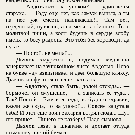
— Авдотью-то за упокой? — удивляется
старуха. — Году еще нет, как замуж вышла, а ты
на нее уж смерть накликаешь!.. Сам вот,
сердешный, путаешь, а на меня злобишься. Ты с
молитвой пиши, а коли будешь в сердце злобу
иметь, то бесу радость. Это тебя бес хороводит да
путает...
— Постой, не мешай...
Дьячок хмурится и, подумав, медленно
зачеркивает на заупокойном листе Авдотью. Перо
на букве «д» взвизгивает и дает большую кляксу.
Дьячок конфузится и чешет затылок.
— Авдотью, стало быть, долой отсюда... —
бормочет он смущенно, — а записать ее туда...
Так? Постой... Ежели ее туда, то будет о здравии,
ежели же сюда, то за упокой... Совсем запутала
баба! И этот еще воин Захария встрял сюда... Шут
его принес... Ничего не разберу! Надо сызнова...
Дьячок лезет в шкапчик и достает оттуда
осьмушку чистой бумаги.