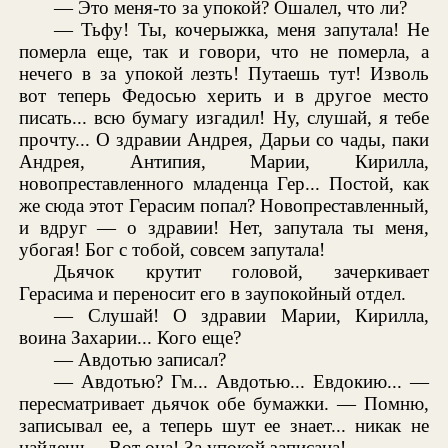
— Это меня-то за упокой? Ошалел, что ли?
— Тьфу! Ты, кочерыжка, меня запутала! Не
померла еще, так и говори, что не померла, а
нечего в за упокой лезть! Путаешь тут! Изволь
вот теперь Федосью херить и в другое место
писать... всю бумагу изгадил! Ну, слушай, я тебе
прочту... О здравии Андрея, Дарьи со чады, паки
Андрея, Антипия, Марии, Кирилла,
новопреставленного младенца Гер... Постой, как
же сюда этот Герасим попал? Новопреставленный,
и вдруг — о здравии! Нет, запутала ты меня,
убогая! Бог с тобой, совсем запутала!
Дьячок крутит головой, зачеркивает
Герасима и переносит его в заупокойный отдел.
— Слушай! О здравии Марии, Кирилла,
воина Захарии... Кого еще?
— Авдотью записал?
— Авдотью? Гм... Авдотью... Евдокию... —
пересматривает дьячок обе бумажки. — Помню,
записывал ее, а теперь шут ее знает... никак не
найдешь... Вот она! За упокой записана!