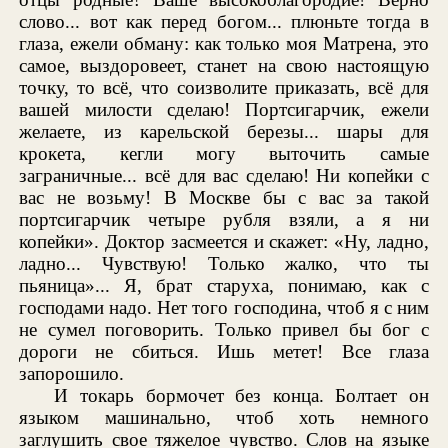
слово... вот как перед богом... плюньте тогда в
глаза, ежели обману: как только моя Матрена, это
самое, выздоровеет, станет на свою настоящую
точку, то всё, что соизволите приказать, всё для
вашей милости сделаю! Портсигарчик, ежели
желаете, из карельской березы... шары для
крокета, кегли могу выточить самые
заграничные... всё для вас сделаю! Ни копейки с
вас не возьму! В Москве бы с вас за такой
портсигарчик четыре рубля взяли, а я ни
копейки». Доктор засмеется и скажет: «Ну, ладно,
ладно... Чувствую! Только жалко, что ты
пьяница»... Я, брат старуха, понимаю, как с
господами надо. Нет того господина, чтоб я с ним
не сумел поговорить. Только привел бы бог с
дороги не сбиться. Ишь метет! Все глаза
запорошило.
И токарь бормочет без конца. Болтает он
языком машинально, чтоб хоть немного
заглушить свое тяжелое чувство. Слов на языке