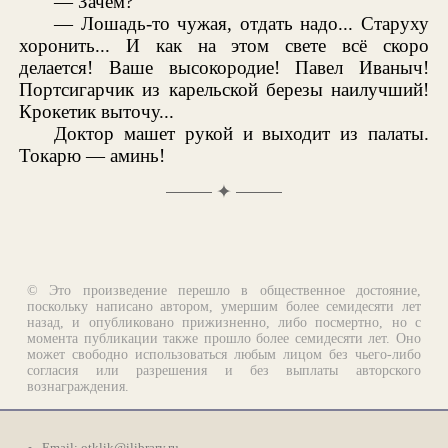
— Зачем?
— Лошадь-то чужая, отдать надо... Старуху
хоронить... И как на этом свете всё скоро
делается! Ваше высокородие! Павел Иваныч!
Портсигарчик из карельской березы наилучший!
Крокетик выточу...
Доктор машет рукой и выходит из палаты.
Токарю — аминь!
✦
© Это произведение перешло в общественное достояние,
поскольку написано автором, умершим более семидесяти лет
назад, и опубликовано прижизненно, либо посмертно, но с
момента публикации также прошло более семидесяти лет. Оно
может свободно использоваться любым лицом без чьего-либо
согласия или разрешения и без выплаты авторского
вознаграждения.
Email:
otklik@ilibrary.ru