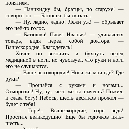
понятием.
— Панихидку бы, братцы, по старухе! —
говорит он. — Батюшке бы сказать...
— Ну, ладно, ладно! Лежи уж! — обрывает
его чей-то голос.
— Батюшка! Павел Иваныч! — удивляется
токарь, видя перед собой доктора. —
Вашескородие! Благодетель!
Хочет он вскочить и бухнуть перед
медициной в ноги, но чувствует, что руки и ноги
его не слушаются.
— Ваше высокородие! Ноги же мои где? Где
руки?
— Прощайся с руками и ногами...
Отморозил! Ну, ну... чего же ты плачешь? Пожил,
и слава богу! Небось, шесть десятков прожил —
будет с тебя!
— Горе!.. Вышескородие, горе ведь!
Простите великодушно! Еще бы годочков пять-
шесть...