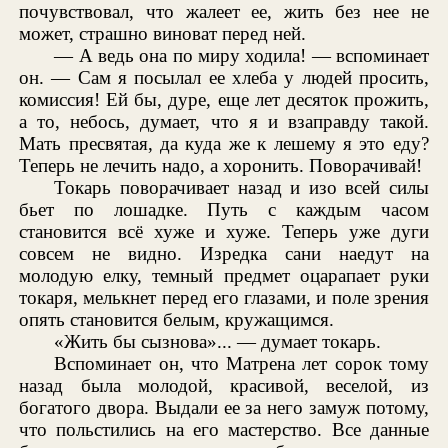
почувствовал, что жалеет ее, жить без нее не
может, страшно виноват перед ней.
— А ведь она по миру ходила! — вспоминает
он. — Сам я посылал ее хлеба у людей просить,
комиссия! Ей бы, дуре, еще лет десяток прожить,
а то, небось, думает, что я и взаправду такой.
Мать пресвятая, да куда же к лешему я это еду?
Теперь не лечить надо, а хоронить. Поворачивай!
Токарь поворачивает назад и изо всей силы
бьет по лошадке. Путь с каждым часом
становится всё хуже и хуже. Теперь уже дуги
совсем не видно. Изредка сани наедут на
молодую елку, темный предмет оцарапает руки
токаря, мелькнет перед его глазами, и поле зрения
опять становится белым, кружащимся.
«Жить бы сызнова»... — думает токарь.
Вспоминает он, что Матрена лет сорок тому
назад была молодой, красивой, веселой, из
богатого двора. Выдали ее за него замуж потому,
что польстились на его мастерство. Все данные