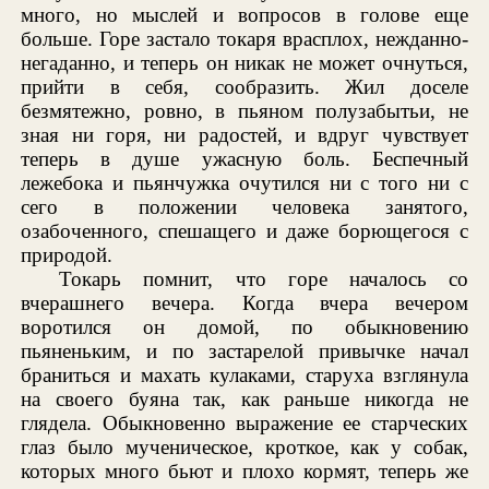
много, но мыслей и вопросов в голове еще
больше. Горе застало токаря врасплох, нежданно-
негаданно, и теперь он никак не может очнуться,
прийти в себя, сообразить. Жил доселе
безмятежно, ровно, в пьяном полузабытьи, не
зная ни горя, ни радостей, и вдруг чувствует
теперь в душе ужасную боль. Беспечный
лежебока и пьянчужка очутился ни с того ни с
сего в положении человека занятого,
озабоченного, спешащего и даже борющегося с
природой.
Токарь помнит, что горе началось со
вчерашнего вечера. Когда вчера вечером
воротился он домой, по обыкновению
пьяненьким, и по застарелой привычке начал
браниться и махать кулаками, старуха взглянула
на своего буяна так, как раньше никогда не
глядела. Обыкновенно выражение ее старческих
глаз было мученическое, кроткое, как у собак,
которых много бьют и плохо кормят, теперь же