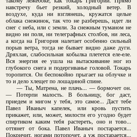
такому лежебоке, как токарь Григорий. Прямо
навстречу бьет резкий, холодный ветер. В
воздухе, куда ни взглянешь, кружатся целые
облака снежинок, так что не разберешь, идет ли
снег с неба, или с земли. За снежным туманом не
видно ни поля, ни телеграфных столбов, ни леса,
а когда на Григория налетает особенно сильный
порыв ветра, тогда не бывает видно даже дуги.
Дряхлая, слабосильная кобылка плетется еле-еле.
Вся энергия ее ушла на вытаскивание ног из
глубокого снега и подергиванье головой. Токарь
торопится. Он беспокойно прыгает на облучке и
то и дело хлещет по лошадиной спине.
— Ты, Матрена, не плачь... — бормочет он.
— Потерпи малость. В больницу, бог даст,
приедем и мигом у тебя, это самое... Даст тебе
Павел Иваныч капелек, или кровь пустить
прикажет, или, может, милости его угодно будет
спиртиком каким тебя растереть, оно и тово...
оттянет от бока. Павел Иваныч постарается...
Покричит, ногами потопочет, а уж постарается...