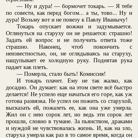
— Ну и дура! — бормочет токарь. — Я тебе
по совести, как перед богом... а ты, тово... Ну и
дура! Возьму вот и не повезу к Павлу Иванычу!
Токарь опускает вожжи и задумывается.
Оглянуться на старуху он не решается: страшно!
Задать ей вопрос и не получить ответа тоже
страшно. Наконец, чтоб покончить с
неизвестностью, он, не оглядываясь на старуху,
нащупывает ее холодную руку. Поднятая рука
падает как плеть.
— Померла, стало быть! Комиссия!
И токарь плачет. Ему не так жалко, как
досадно. Он думает: как на этом свете всё быстро
делается! Не успело еще начаться его горе, как уж
готова развязка. Не успел он пожить со старухой,
высказать ей, пожалеть ее, как она уже умерла.
Жил он с нею сорок лет, но ведь эти сорок лет
прошли, словно в тумане. За пьянством, драками
и нуждой не чувствовалась жизнь. И, как на зло,
старуха умерла как раз в то самое время, когда он