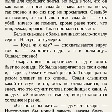
были для хорошего житья, но беда в том, что он
как напился после свадьбы, завалился на печку,
так словно и до сих пор не просыпался. Свадьбу
он помнит, а что было после свадьбы — хоть
убей, ничего не помнит, кроме разве того, что
пил, лежал, дрался. Так и пропали сорок лет.
Белые снежные облака начинают мало-помалу
сереть. Наступают сумерки.
— Куда ж я еду? — спохватывается вдруг
токарь. — Хоронить надо, а я в больницу...
Ошалел словно!
Токарь опять поворачивает назад и опять
бьет по лошади. Кобылка напрягает все свои силы
и, фыркая, бежит мелкой рысцой. Токарь раз за
разом хлещет ее по спине... Сзади слышится
какой-то стук, и он, хоть не оглядывается, но
знает, что это стучит голова покойницы о сани. А
воздух всё темнеет и темнеет, ветер становится
холоднее и резче...
«Сызнова бы жить... — думает токарь. —
Инструмент бы новый завесть, заказы брать...