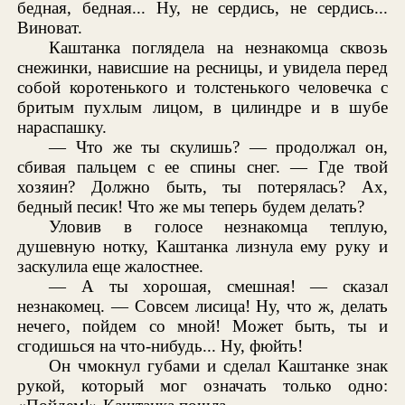
бедная, бедная... Ну, не сердись, не сердись...
Виноват.
Каштанка поглядела на незнакомца сквозь
снежинки, нависшие на ресницы, и увидела перед
собой коротенького и толстенького человечка с
бритым пухлым лицом, в цилиндре и в шубе
нараспашку.
— Что же ты скулишь? — продолжал он,
сбивая пальцем с ее спины снег. — Где твой
хозяин? Должно быть, ты потерялась? Ах,
бедный песик! Что же мы теперь будем делать?
Уловив в голосе незнакомца теплую,
душевную нотку, Каштанка лизнула ему руку и
заскулила еще жалостнее.
— А ты хорошая, смешная! — сказал
незнакомец. — Совсем лисица! Ну, что ж, делать
нечего, пойдем со мной! Может быть, ты и
сгодишься на что-нибудь... Ну, фюйть!
Он чмокнул губами и сделал Каштанке знак
рукой, который мог означать только одно: