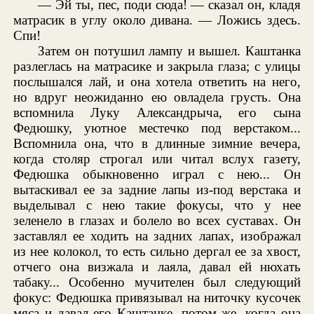
— Эй ты, пес, поди сюда! — сказал он, кладя
матрасик в углу около дивана. — Ложись здесь.
Спи!
Затем он потушил лампу и вышел. Каштанка
разлеглась на матрасике и закрыла глаза; с улицы
послышался лай, и она хотела ответить на него,
но вдруг неожиданно ею овладела грусть. Она
вспомнила Луку Александрыча, его сына
Федюшку, уютное местечко под верстаком...
Вспомнила она, что в длинные зимние вечера,
когда столяр строгал или читал вслух газету,
Федюшка обыкновенно играл с нею... Он
вытаскивал ее за задние лапы из-под верстака и
выделывал с нею такие фокусы, что у нее
зеленело в глазах и болело во всех суставах. Он
заставлял ее ходить на задних лапах, изображал
из нее колокол, то есть сильно дергал ее за хвост,
отчего она визжала и лаяла, давал ей нюхать
табаку... Особенно мучителен был следующий
фокус: Федюшка привязывал на ниточку кусочек
мяса и давал его Каштанке, потом же, когда она