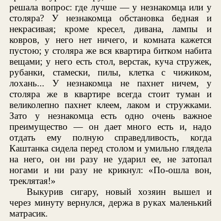
решала вопрос: где лучше — у незнакомца или у
столяра? У незнакомца обстановка бедная и
некрасивая; кроме кресел, дивана, лампы и
ковров, у него нет ничего, и комната кажется
пустою; у столяра же вся квартира битком набита
вещами; у него есть стол, верстак, куча стружек,
рубанки, стамески, пилы, клетка с чижиком,
лохань... У незнакомца не пахнет ничем, у
столяра же в квартире всегда стоит туман и
великолепно пахнет клеем, лаком и стружками.
Зато у незнакомца есть одно очень важное
преимущество — он дает много есть и, надо
отдать ему полную справедливость, когда
Каштанка сидела перед столом и умильно глядела
на него, он ни разу не ударил ее, не затопал
ногами и ни разу не крикнул: «По-ошла вон,
треклятая!»
Выкурив сигару, новый хозяин вышел и
через минуту вернулся, держа в руках маленький
матрасик.