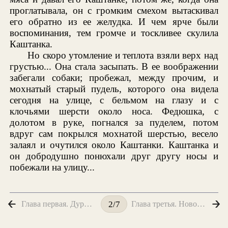
проглатывала, он с громким смехом вытаскивал
его обратно из ее желудка. И чем ярче были
воспоминания, тем громче и тоскливее скулила
Каштанка.
Но скоро утомление и теплота взяли верх над
грустью... Она стала засыпать. В ее воображении
забегали собаки; пробежал, между прочим, и
мохнатый старый пудель, которого она видела
сегодня на улице, с бельмом на глазу и с
клочьями шерсти около носа. Федюшка, с
долотом в руке, погнался за пуделем, потом
вдруг сам покрылся мохнатой шерстью, весело
залаял и очутился около Каштанки. Каштанка и
он добродушно понюхали друг другу носы и
побежали на улицу...
Глава первая. Дурное поведение
Глава третья. Новое, очень приятное знакомство
2/7