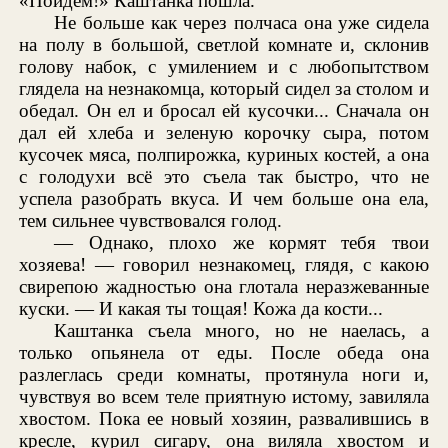
«Пойдем!» Каштанка пошла.
Не больше как через полчаса она уже сидела
на полу в большой, светлой комнате и, склонив
голову набок, с умилением и с любопытством
глядела на незнакомца, который сидел за столом и
обедал. Он ел и бросал ей кусочки... Сначала он
дал ей хлеба и зеленую корочку сыра, потом
кусочек мяса, полпирожка, куриных костей, а она
с голодухи всё это съела так быстро, что не
успела разобрать вкуса. И чем больше она ела,
тем сильнее чувствовался голод.
— Однако, плохо же кормят тебя твои
хозяева! — говорил незнакомец, глядя, с какою
свирепою жадностью она глотала неразжеванные
куски. — И какая ты тощая! Кожа да кости...
Каштанка съела много, но не наелась, а
только опьянела от еды. После обеда она
разлеглась среди комнаты, протянула ноги и,
чувствуя во всем теле приятную истому, завиляла
хвостом. Пока ее новый хозяин, развалившись в
кресле, курил сигару, она виляла хвостом и