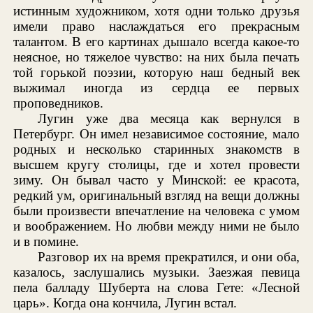
истинным художником, хотя одни только друзья
имели право наслаждаться его прекрасным
талантом. В его картинах дышало всегда какое-то
неясное, но тяжелое чувство: на них была печать
той горькой поэзии, которую наш бедный век
выжимал иногда из сердца ее первых
проповедников.
Лугин уже два месяца как вернулся в
Петербург. Он имел независимое состояние, мало
родных и несколько старинных знакомств в
высшем кругу столицы, где и хотел провести
зиму. Он бывал часто у Минской: ее красота,
редкий ум, оригинальный взгляд на вещи должны
были произвести впечатление на человека с умом
и воображением. Но любви между ними не было
и в помине.
Разговор их на время прекратился, и они оба,
казалось, заслушались музыки. Заезжая певица
пела балладу Шуберта на слова Гете: «Лесной
царь». Когда она кончила, Лугин встал.