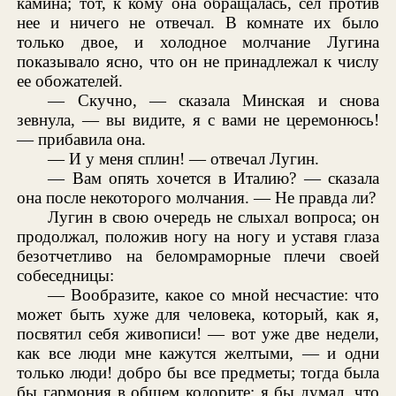
камина; тот, к кому она обращалась, сел против
нее и ничего не отвечал. В комнате их было
только двое, и холодное молчание Лугина
показывало ясно, что он не принадлежал к числу
ее обожателей.
— Скучно, — сказала Минская и снова
зевнула, — вы видите, я с вами не церемонюсь!
— прибавила она.
— И у меня сплин! — отвечал Лугин.
— Вам опять хочется в Италию? — сказала
она после некоторого молчания. — Не правда ли?
Лугин в свою очередь не слыхал вопроса; он
продолжал, положив ногу на ногу и уставя глаза
безотчетливо на беломраморные плечи своей
собеседницы:
— Вообразите, какое со мной несчастие: что
может быть хуже для человека, который, как я,
посвятил себя живописи! — вот уже две недели,
как все люди мне кажутся желтыми, — и одни
только люди! добро бы все предметы; тогда была
бы гармония в общем колорите; я бы думал, что