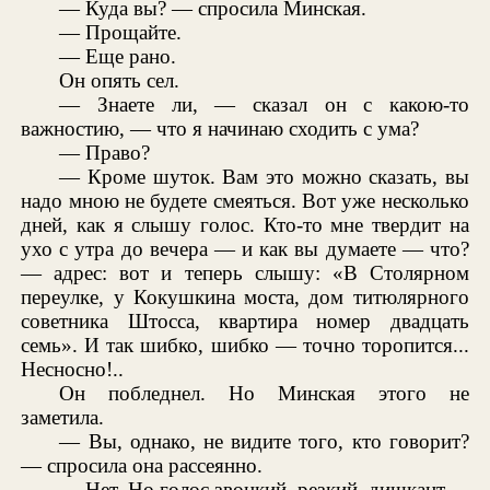
— Куда вы? — спросила Минская.
— Прощайте.
— Еще рано.
Он опять сел.
— Знаете ли, — сказал он с какою-то
важностию, — что я начинаю сходить с ума?
— Право?
— Кроме шуток. Вам это можно сказать, вы
надо мною не будете смеяться. Вот уже несколько
дней, как я слышу голос. Кто-то мне твердит на
ухо с утра до вечера — и как вы думаете — что?
— адрес: вот и теперь слышу: «В Столярном
переулке, у Кокушкина моста, дом титюлярного
советника Штосса, квартира номер двадцать
семь». И так шибко, шибко — точно торопится...
Несносно!..
Он побледнел. Но Минская этого не
заметила.
— Вы, однако, не видите того, кто говорит?
— спросила она рассеянно.
— Нет. Но голос звонкий, резкий, дишкант.