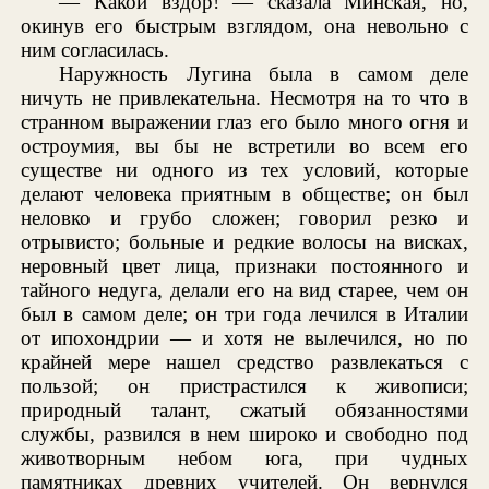
— Какой вздор! — сказала Минская, но,
окинув его быстрым взглядом, она невольно с
ним согласилась.
Наружность Лугина была в самом деле
ничуть не привлекательна. Несмотря на то что в
странном выражении глаз его было много огня и
остроумия, вы бы не встретили во всем его
существе ни одного из тех условий, которые
делают человека приятным в обществе; он был
неловко и грубо сложен; говорил резко и
отрывисто; больные и редкие волосы на висках,
неровный цвет лица, признаки постоянного и
тайного недуга, делали его на вид старее, чем он
был в самом деле; он три года лечился в Италии
от ипохондрии — и хотя не вылечился, но по
крайней мере нашел средство развлекаться с
пользой; он пристрастился к живописи;
природный талант, сжатый обязанностями
службы, развился в нем широко и свободно под
животворным небом юга, при чудных
памятниках древних учителей. Он вернулся