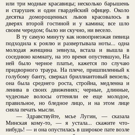
или три модные красавицы; несколько барышень
и старушек и один гвардейский офицер. Около
десятка доморощенных львов красовалось в
дверях второй гостиной и у камина; все шло
своим чередом; было ни скучно, ни весело.
В ту самую минуту как новоприезжая певица
подходила к роялю и развертывала ноты... одна
молодая женщина зевнула, встала и вышла в
соседнюю комнату, на это время опустевшую, На
ней было черное платье, кажется по случаю
придворного траура. На плече, пришпиленный к
голубому банту, сверкал бриллиантовый вензель;
она была среднего роста, стройна, медленна и
ленива в своих движениях; черные, длинные,
чудесные волосы оттеняли ее еще молодое,
правильное, но бледное лицо, и на этом лице
сияла печать мысли.
— Здравствуйте, мсье Лугин, — сказала
Минская кому-то, — я устала... скажите что-
нибудь! — и она опустилась в широкое пате возле