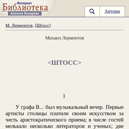
Авторы
М. Лермонтов
.
⟨Штосс⟩
Михаил Лермонтов
<ШТОСС>
I
У графа В... был музыкальный вечер. Первые
артисты столицы платили своим искусством за
честь аристократического приема; в числе гостей
мелькало несколько литераторов и ученых; две