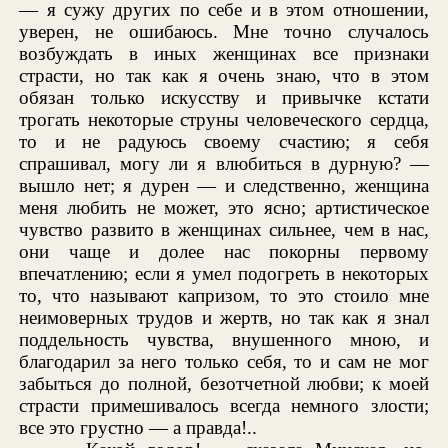
— я сужу других по себе и в этом отношении,
уверен, не ошибаюсь. Мне точно случалось
возбуждать в иных женщинах все признаки
страсти, но так как я очень знаю, что в этом
обязан только искусству и привычке кстати
трогать некоторые струны человеческого сердца,
то и не радуюсь своему счастию; я себя
спрашивал, могу ли я влюбиться в дурную? —
вышло нет; я дурен — и следственно, женщина
меня любить не может, это ясно; артистическое
чувство развито в женщинах сильнее, чем в нас,
они чаще и долее нас покорны первому
впечатлению; если я умел подогреть в некоторых
то, что называют капризом, то это стоило мне
неимоверных трудов и жертв, но так как я знал
поддельность чувства, внушенного мною, и
благодарил за него только себя, то и сам не мог
забыться до полной, безотчетной любви; к моей
страсти примешивалось всегда немного злости;
все это грустно — а правда!..