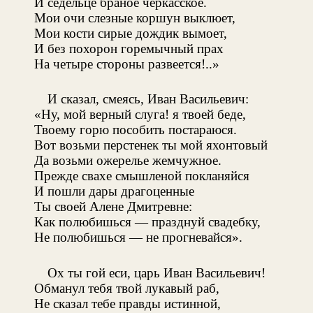
И седельце браное черкасское.
Мои очи слезные коршун выклюет,
Мои кости сирые дождик вымоет,
И без похорон горемычный прах
На четыре стороны развеется!..»
И сказал, смеясь, Иван Васильевич:
«Ну, мой верный слуга! я твоей беде,
Твоему горю пособить постараюся.
Вот возьми перстенек ты мой яхонтовый
Да возьми ожерелье жемчужное.
Прежде свахе смышленой покланяйся
И пошли дары драгоценные
Ты своей Алене Дмитревне:
Как полюбишься — празднуй свадебку,
Не полюбишься — не прогневайся».
Ох ты гой еси, царь Иван Васильевич!
Обманул тебя твой лукавый раб,
Не сказал тебе правды истинной,