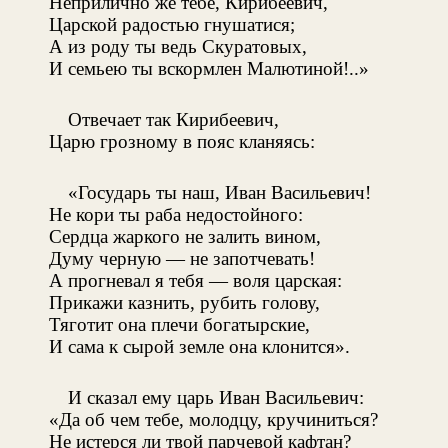
Неприлично же тебе, Кирибеевич,
Царской радостью гнушатися;
А из роду ты ведь Скуратовых,
И семьею ты вскормлен Малютиной!..»
Отвечает так Кирибеевич,
Царю грозному в пояс кланяясь:
«Государь ты наш, Иван Васильевич!
Не кори ты раба недостойного:
Сердца жаркого не залить вином,
Думу черную — не запотчевать!
А прогневал я тебя — воля царская:
Прикажи казнить, рубить голову,
Тяготит она плечи богатырские,
И сама к сырой земле она клонится».
И сказал ему царь Иван Васильевич:
«Да об чем тебе, молодцу, кручиниться?
Не истерся ли твой парчевой кафтан?