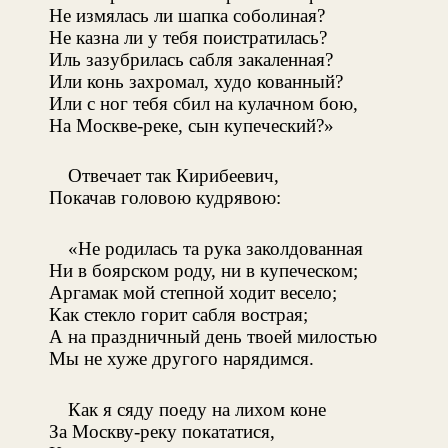
Не измялась ли шапка соболиная?
Не казна ли у тебя поистратилась?
Иль зазубрилась сабля закаленная?
Или конь захромал, худо кованный?
Или с ног тебя сбил на кулачном бою,
На Москве-реке, сын купеческий?»
Отвечает так Кирибеевич,
Покачав головою кудрявою:
«Не родилась та рука заколдованная
Ни в боярском роду, ни в купеческом;
Аргамак мой степной ходит весело;
Как стекло горит сабля вострая;
А на праздничный день твоей милостью
Мы не хуже другого нарядимся.
Как я сяду поеду на лихом коне
За Москву-реку покататися,