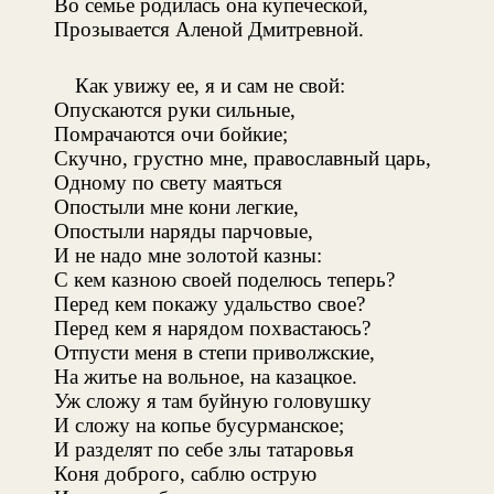
Во семье родилась она купеческой,
Прозывается Аленой Дмитревной.
Как увижу ее, я и сам не свой:
Опускаются руки сильные,
Помрачаются очи бойкие;
Скучно, грустно мне, православный царь,
Одному по свету маяться
Опостыли мне кони легкие,
Опостыли наряды парчовые,
И не надо мне золотой казны:
С кем казною своей поделюсь теперь?
Перед кем покажу удальство свое?
Перед кем я нарядом похвастаюсь?
Отпусти меня в степи приволжские,
На житье на вольное, на казацкое.
Уж сложу я там буйную головушку
И сложу на копье бусурманское;
И разделят по себе злы татаровья
Коня доброго, саблю острую