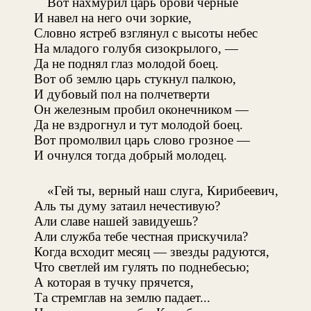
Вот нахмурил царь брови черные
И навел на него очи зоркие,
Словно ястреб взглянул с высоты небес
На младого голубя сизокрылого, —
Да не поднял глаз молодой боец.
Вот об землю царь стукнул палкою,
И дубовый пол на полчетверти
Он железным пробил оконечником —
Да не вздрогнул и тут молодой боец.
Вот промолвил царь слово грозное —
И очнулся тогда добрый молодец.
«Гей ты, верный наш слуга, Кирибеевич,
Аль ты думу затаил нечестивую?
Али славе нашей завидуешь?
Али служба тебе честная прискучила?
Когда всходит месяц — звезды радуются,
Что светлей им гулять по поднебесью;
А которая в тучку прячется,
Та стремглав на землю падает...