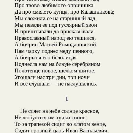
Про твово любимого опричника
Да про смелого купца, про Калашникова;
Мы сложили ее на старинный лад,
Мы певали ее под гуслярный звон
И причитывали да присказывали.
Православный народ ею тешился,
А боярин Матвей Ромодановский
Нам чарку поднес меду пенного,
А боярыня его белолицая
Поднесла нам на блюде серебряном
Полотенце новое, шелком шитое.
Угощали нас три дни, три ночи
И всё слушали — не наслушались.
I
Не сияет на небе солнце красное,
Не любуются им тучки синие:
То за трапезой сидит во златом венце,
Сидит грозный царь Иван Васильевич.