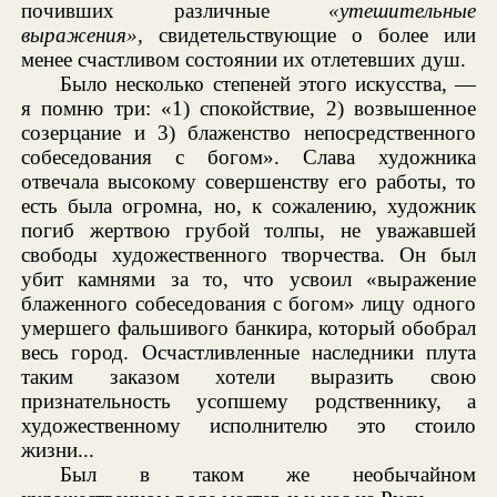
почивших различные
«утешительные
выражения»,
свидетельствующие о более или
менее счастливом состоянии их отлетевших душ.
Было несколько степеней этого искусства, —
я помню три: «1) спокойствие, 2) возвышенное
созерцание и 3) блаженство непосредственного
собеседования с богом». Слава художника
отвечала высокому совершенству его работы, то
есть была огромна, но, к сожалению, художник
погиб жертвою грубой толпы, не уважавшей
свободы художественного творчества. Он был
убит камнями за то, что усвоил «выражение
блаженного собеседования с богом» лицу одного
умершего фальшивого банкира, который обобрал
весь город. Осчастливленные наследники плута
таким заказом хотели выразить свою
признательность усопшему родственнику, а
художественному исполнителю это стоило
жизни...
Был в таком же необычайном