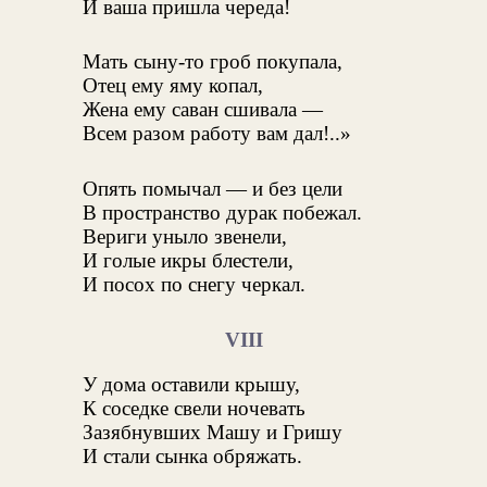
И ваша пришла череда!
Мать сыну-то гроб покупала,
Отец ему яму копал,
Жена ему саван сшивала —
Всем разом работу вам дал!..»
Опять помычал — и без цели
В пространство дурак побежал.
Вериги уныло звенели,
И голые икры блестели,
И посох по снегу черкал.
VIII
У дома оставили крышу,
К соседке свели ночевать
Зазябнувших Машу и Гришу
И стали сынка обряжать.