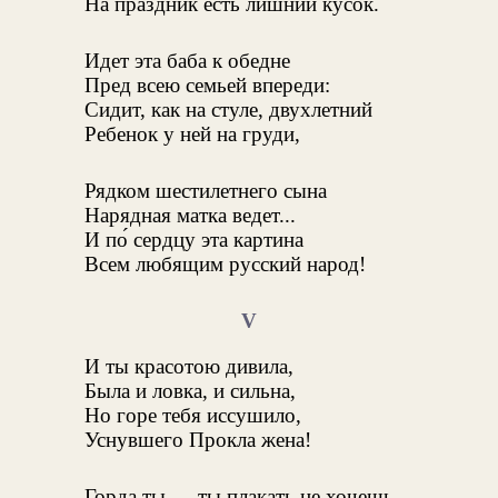
На праздник есть лишний кусок.
Идет эта баба к обедне
Пред всею семьей впереди:
Сидит, как на стуле, двухлетний
Ребенок у ней на груди,
Рядком шестилетнего сына
Нарядная матка ведет...
И по́ сердцу эта картина
Всем любящим русский народ!
V
И ты красотою дивила,
Была и ловка, и сильна,
Но горе тебя иссушило,
Уснувшего Прокла жена!
Горда ты — ты плакать не хочешь,