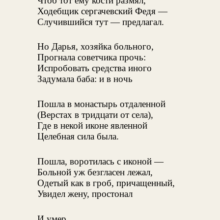
Чтоб тот ему кости размял,
Ходебщик сергачевский Федя —
Случившийся тут — предлагал.
Но Дарья, хозяйка больного,
Прогнала советчика прочь:
Испробовать средства иного
Задумала баба: и в ночь
Пошла в монастырь отдаленной
(Верстах в тридцати от села),
Где в некой иконе явленной
Целебная сила была.
Пошла, воротилась с иконой —
Больной уж безгласен лежал,
Одетый как в гроб, причащенный,
Увидел жену, простонал
И умер...