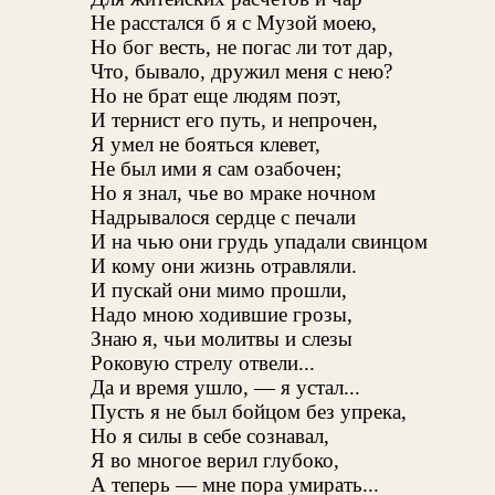
Не расстался б я с Музой моею,
Но бог весть, не погас ли тот дар,
Что, бывало, дружил меня с нею?
Но не брат еще людям поэт,
И тернист его путь, и непрочен,
Я умел не бояться клевет,
Не был ими я сам озабочен;
Но я знал, чье во мраке ночном
Надрывалося сердце с печали
И на чью они грудь упадали свинцом
И кому они жизнь отравляли.
И пускай они мимо прошли,
Надо мною ходившие грозы,
Знаю я, чьи молитвы и слезы
Роковую стрелу отвели...
Да и время ушло, — я устал...
Пусть я не был бойцом без упрека,
Но я силы в себе сознавал,
Я во многое верил глубоко,
А теперь — мне пора умирать...