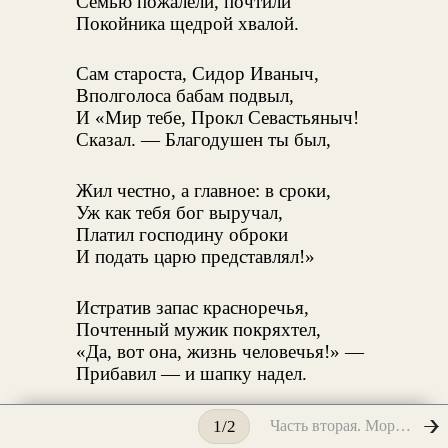
Семью пожалели, почтили
Покойника щедрой хвалой.
Сам староста, Сидор Иваныч,
Вполголоса бабам подвыл,
И «Мир тебе, Прокл Севастьяныч!
Сказал. — Благодушен ты был,
Жил честно, а главное: в сроки,
Уж как тебя бог выручал,
Платил господину оброки
И подать царю представлял!»
Истратив запас красноречья,
Почтенный мужик покряхтел,
«Да, вот она, жизнь человечья!» —
Прибавил — и шапку надел.
«Свалился... а то-то был в силе!..
Часть вторая. Мороз, Красный Нос
1/2
Свалимся... не минуть и нам!..»