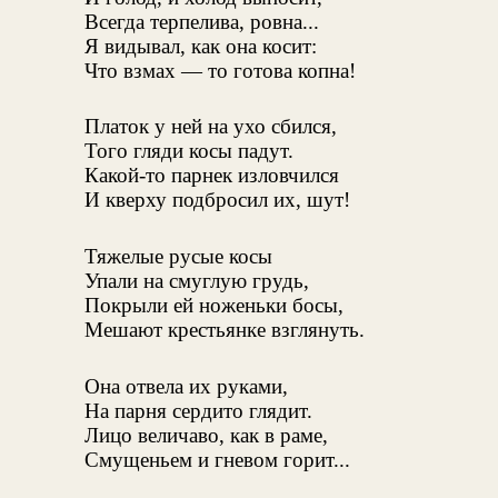
Всегда терпелива, ровна...
Я видывал, как она косит:
Что взмах — то готова копна!
Платок у ней на ухо сбился,
Того гляди косы падут.
Какой-то парнек изловчился
И кверху подбросил их, шут!
Тяжелые русые косы
Упали на смуглую грудь,
Покрыли ей ноженьки босы,
Мешают крестьянке взглянуть.
Она отвела их руками,
На парня сердито глядит.
Лицо величаво, как в раме,
Смущеньем и гневом горит...