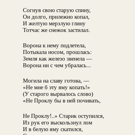
Согнув свою старую спину,
Он долго, прилежно копал,
И желтую мерзлую глину
Тотчас же снежок застилал.
Ворона к нему подлетела,
Потыкала носом, прошлась:
Земля как железо звенела —
Ворона ни с чем убралась...
Могила на славу готова, —
«Не мне б эту яму копать!»
(У старого вырвалось слово)
«Не Проклу бы в ней почивать,
Не Проклу!..» Старик оступился,
Из рук его выскользнул лом
И в белую яму скатился,