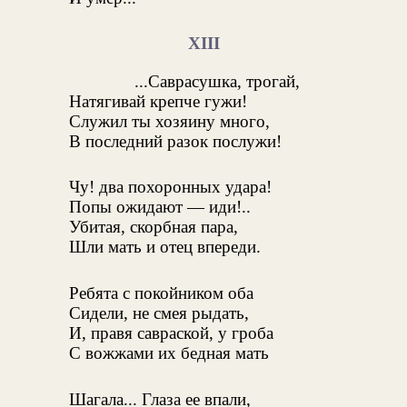
XIII
...Саврасушка, трогай,
Натягивай крепче гужи!
Служил ты хозяину много,
В последний разок послужи!
Чу! два похоронных удара!
Попы ожидают — иди!..
Убитая, скорбная пара,
Шли мать и отец впереди.
Ребята с покойником оба
Сидели, не смея рыдать,
И, правя савраской, у гроба
С вожжами их бедная мать
Шагала... Глаза ее впали,