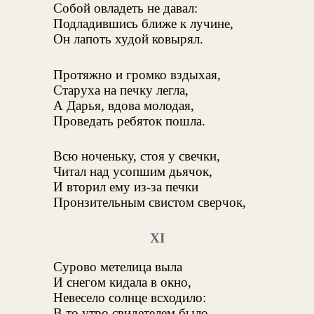
Собой овладеть не давал:
Подладившись ближе к лучине,
Он лапоть худой ковырял.
Протяжно и громко вздыхая,
Старуха на печку легла,
А Дарья, вдова молодая,
Проведать ребяток пошла.
Всю ноченьку, стоя у свечки,
Читал над усопшим дьячок,
И вторил ему из-за печки
Пронзительным свистом сверчок,
XI
Сурово метелица выла
И снегом кидала в окно,
Невесело солнце всходило:
В то утро свидетелем было