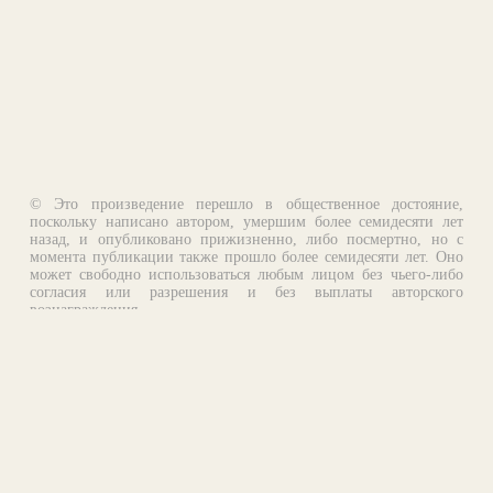
© Это произведение перешло в общественное достояние,
поскольку написано автором, умершим более семидесяти лет
назад, и опубликовано прижизненно, либо посмертно, но с
момента публикации также прошло более семидесяти лет. Оно
может свободно использоваться любым лицом без чьего-либо
согласия или разрешения и без выплаты авторского
вознаграждения.
Email:
otklik@ilibrary.ru
О библиотеке
Реклама на сайте
©1996—2026 Алексей Комаров. Подборка произведений,
оформление, программирование.