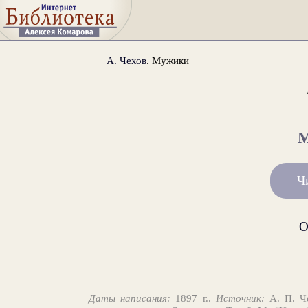
А. Чехов
. Мужики
Ч
О
Даты написания:
1897 г..
Источник:
А. П. Че