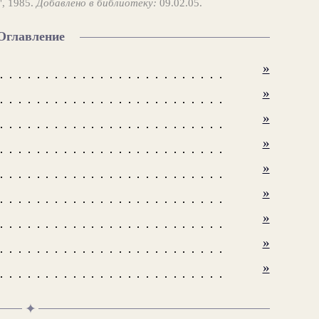
", 1985.
Добавлено в библиотеку:
09.02.05.
Оглавление
»
»
»
»
»
»
»
»
»
✦