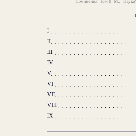
Сочинения. Том 9. М., "Наука
I
II
III
IV
V
VI
VII
VIII
IX