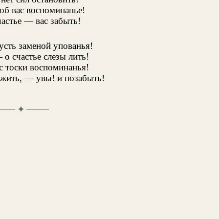
об вас воспоминанье!
частье — вас забыть!
русть заменой упованья!
 о счастье слезы лить!
с тоски воспоминанья!
жить, — увы! и позабыть!
✦