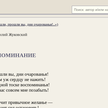
ли, прошли вы, дни очарованья!..»)
илий Жуковский
ПОМИНАНИЕ
ли вы, дни очарованья!
 уж сердцу не нажить!
дной тоске воспоминанья!
вас совсем мне позабыть!
мчит привычное желанье —
нет сил остановить!