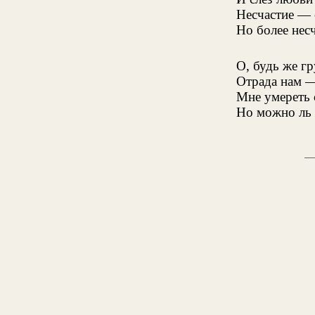
Несчастие — 
Но более нес
О, будь же г
Отрада нам —
Мне умереть 
Но можно ль 