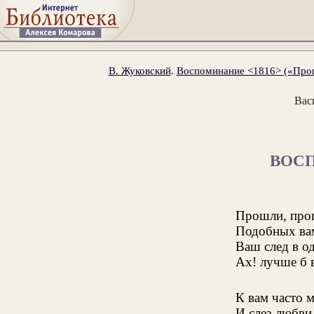
В. Жуковский
.
Воспоминание <1816> («Прош
Вас
ВОС
Прошли, прош
Подобных вам
Ваш след в о
Ах! лучше б 
К вам часто 
И слез любви 