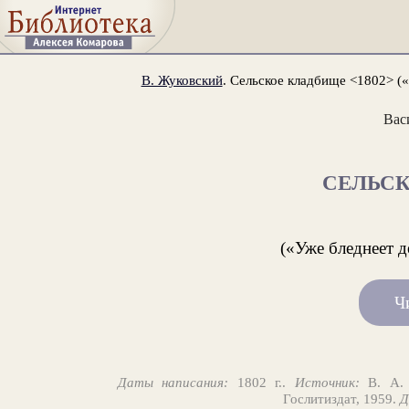
В. Жуковский
. Сельское кладбище <1802> («
Вас
СЕЛЬС
(«Уже бледнеет д
Ч
Даты написания:
1802 г..
Источник:
В. А. 
Гослитиздат, 1959.
Д