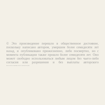
© Это произведение перешло в общественное достояние,
поскольку написано автором, умершим более семидесяти лет
назад, и опубликовано прижизненно, либо посмертно, но с
момента публикации также прошло более семидесяти лет. Оно
может свободно использоваться любым лицом без чьего-либо
согласия или разрешения и без выплаты авторского
вознаграждения.
Email:
otklik@ilibrary.ru
О библиотеке
Реклама на сайте
©1996—2026 Алексей Комаров. Подборка произведений,
оформление, программирование.