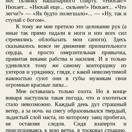
нос склянку нашатырного спирту. «Нюхай!»
Нюхает... «Нюхай еще... сильнее!» Нюхает... «Что
легче?» — «Як будто полегшало»... — «Ну, так и
ступай с богом».
К тому же мне претило это целование рук (а
иные так прямо падали в ноги и изо всех сил
стремились облобызать мои сапоги). Здесь
сказывалось вовсе не движение признательного
сердца, а просто омерзительная привычка,
привитая веками рабства и насилия. И я только
удивлялся тому же самому конторщику из
унтеров и уряднику, глядя, с какой невозмутимой
важностью суют они в губы мужикам свои
огромные красные лапы...
Мне оставалась только охота. Но в конце
января наступила такая погода, что и охотиться
стало невозможно. Каждый день дул страшный
ветер, а за ночь на снегу образовывался твердый,
льдистый слой наста, по которому заяц пробегал,
не оставляя следов. Сидя взаперти и
прислушиваясь к вою ветра, я тосковал страшно.