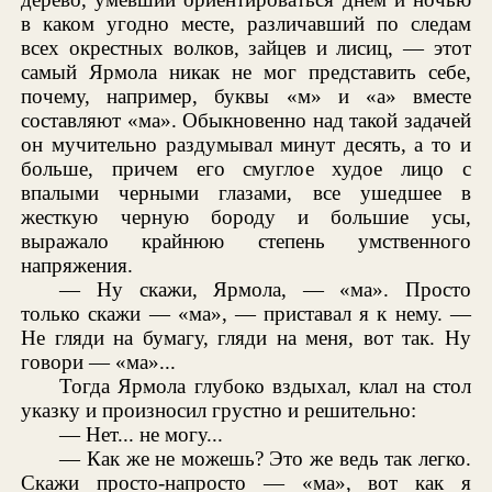
в каком угодно месте, различавший по следам
всех окрестных волков, зайцев и лисиц, — этот
самый Ярмола никак не мог представить себе,
почему, например, буквы «м» и «а» вместе
составляют «ма». Обыкновенно над такой задачей
он мучительно раздумывал минут десять, а то и
больше, причем его смуглое худое лицо с
впалыми черными глазами, все ушедшее в
жесткую черную бороду и большие усы,
выражало крайнюю степень умственного
напряжения.
— Ну скажи, Ярмола, — «ма». Просто
только скажи — «ма», — приставал я к нему. —
Не гляди на бумагу, гляди на меня, вот так. Ну
говори — «ма»...
Тогда Ярмола глубоко вздыхал, клал на стол
указку и произносил грустно и решительно:
— Нет... не могу...
— Как же не можешь? Это же ведь так легко.
Скажи просто-напросто — «ма», вот как я