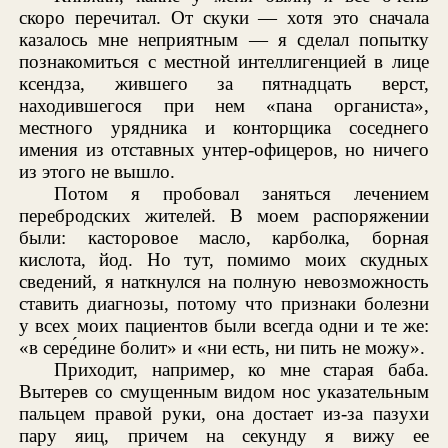
скоро перечитал. От скуки — хотя это сначала
казалось мне неприятным — я сделал попытку
познакомиться с местной интеллигенцией в лице
ксендза, жившего за пятнадцать верст,
находившегося при нем «пана органиста»,
местного урядника и конторщика соседнего
имения из отставных унтер-офицеров, но ничего
из этого не вышло.
Потом я пробовал заняться лечением
перебродских жителей. В моем распоряжении
были: касторовое масло, карболка, борная
кислота, йод. Но тут, помимо моих скудных
сведений, я наткнулся на полную невозможность
ставить диагнозы, потому что признаки болезни
у всех моих пациентов были всегда одни и те же:
«в сере́дине болит» и «ни есть, ни пить не можу».
Приходит, например, ко мне старая баба.
Вытерев со смущенным видом нос указательным
пальцем правой руки, она достает из-за пазухи
пару яиц, причем на секунду я вижу ее