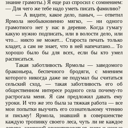
знание грамоты.) Я еще раз спросил с сомнением:
— Для чего же тебе надо уметь писать фамилию?
— А видите, какое дело, паныч, — ответил
Ярмола необыкновенно мягко, — ни одного
грамотного нет у нас в деревне. Когда гумагу
какую нужно подписать, или в волости дело, или
что... никто не может... Староста печать только
кладет, а сам не знает, что в ней напечатано... То
хорошо было бы для всех, если бы кто умел
расписаться.
Такая заботливость Ярмолы — заведомого
браконьера, беспечного бродяги, с мнением
которого никогда даже не подумал бы считаться
сельский сход, — такая заботливость его об
общественном интересе родного села почему-то
растрогала меня. Я сам предложил давать ему
уроки. И что же это была за тяжкая работа — все
мои попытки выучить его сознательному чтению
и письму! Ярмола, знавший в совершенстве
каждую тропинку своего леса, чуть ли не каждое
дерево, умевший ориентироваться днем и ночью