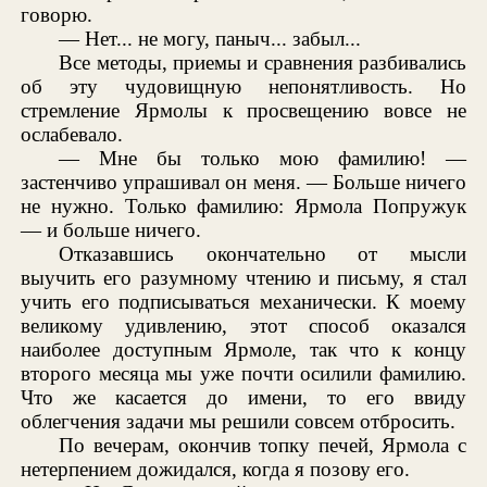
говорю.
— Нет... не могу, паныч... забыл...
Все методы, приемы и сравнения разбивались
об эту чудовищную непонятливость. Но
стремление Ярмолы к просвещению вовсе не
ослабевало.
— Мне бы только мою фамилию! —
застенчиво упрашивал он меня. — Больше ничего
не нужно. Только фамилию: Ярмола Попружук
— и больше ничего.
Отказавшись окончательно от мысли
выучить его разумному чтению и письму, я стал
учить его подписываться механически. К моему
великому удивлению, этот способ оказался
наиболее доступным Ярмоле, так что к концу
второго месяца мы уже почти осилили фамилию.
Что же касается до имени, то его ввиду
облегчения задачи мы решили совсем отбросить.
По вечерам, окончив топку печей, Ярмола с
нетерпением дожидался, когда я позову его.