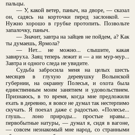
пальцы.
— У, какой ветер, паныч, на дворе, — сказал
он, садясь на корточки перед заслонкой. —
Нужно хорошо в грубке протопить. Позвольте
запалочку, паныч.
— Значит, завтра на зайцев не пойдем, а? Как
ты думаешь, Ярмола?
— Нет... не можно... слышите, какая
завируха. Заяц теперь лежит и — а ни мур-мур...
Завтра и одного следа не увидите.
Судьба забросила меня на целых шесть
месяцев в глухую деревушку Волынской
губернии, на окраину Полесья, и охота была
единственным моим занятием и удовольствием.
Признаюсь, в то время, когда мне предложили
ехать в деревню, я вовсе не думал так нестерпимо
скучать. Я поехал даже с радостью. «Полесье...
глушь... лоно природы... простые нравы...
первобытные натуры, — думал я, сидя в вагоне,
— совсем незнакомый мне народ, со странными