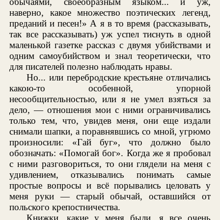
обычаями, своеобразным языком... и уж,
наверно, какое множество поэтических легенд,
преданий и песен!» А я в то время (рассказывать,
так все рассказывать) уж успел тиснуть в одной
маленькой газетке рассказ с двумя убийствами и
одним самоубийством и знал теоретически, что
для писателей полезно наблюдать нравы.
Но... или перебродские крестьяне отличались
какою-то особенной, упорной
несообщительностью, или я не умел взяться за
дело, — отношения мои с ними ограничивались
только тем, что, увидев меня, они еще издали
снимали шапки, а поравнявшись со мной, угрюмо
произносили: «Гай буг», что должно было
обозначать: «Помогай бог». Когда же я пробовал
с ними разговориться, то они глядели на меня с
удивлением, отказывались понимать самые
простые вопросы и всё порывались целовать у
меня руки — старый обычай, оставшийся от
польского крепостничества.
Книжки, какие у меня были, я все очень