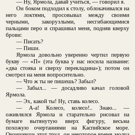
— Ну, Ярмола, давай учиться, — говорил я.
Он боком подходил к столу, облокачивался на
него локтями, просовывал между своими
черными, закорузлыми, несгибающимися
пальцами перо и спрашивал меня, подняв кверху
брови:
— Писать?
— Пиши.
Ярмола довольно уверенно чертил первую
букву — «П» (эта буква у нас носила название:
«два стояка и сверху перекладина»); потом он
смотрел на меня вопросительно.
— Что ж ты не пишешь? Забыл?
— Забыл... — досадливо качал головой
Ярмола.
— Эх, какой ты! Ну, ставь колесо.
— А-а! Колесо, колесо!.. Знаю... —
оживлялся Ярмола и старательно рисовал на
бумаге вытянутую вверх фигуру, весьма
похожую очертаниями на Каспийское море.
Окончивши этот труд, он некоторое время молча