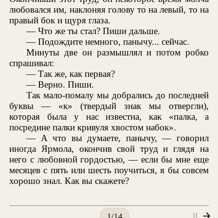
любовался им, наклоняя голову то на левый, то на
правый бок и щуря глаза.
— Что же ты стал? Пиши дальше.
— Подождите немного, панычу... сейчас.
Минуты две он размышлял и потом робко
спрашивал:
— Так же, как первая?
— Верно. Пиши.
Так мало-помалу мы добрались до последней
буквы — «к» (твердый знак мы отвергли),
которая была у нас известна, как «палка, а
посредине палки кривуля хвостом набок».
— А что вы думаете, панычу, — говорил
иногда Ярмола, окончив свой труд и глядя на
него с любовной гордостью, — если бы мне еще
месяцев с пять или шесть поучиться, я бы совсем
хорошо знал. Как вы скажете?
II
1/14