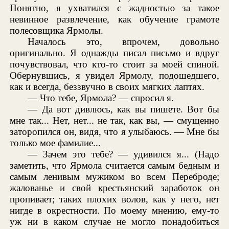
Понятно, я ухватился с жадностью за такое
невинное развлечение, как обучение грамоте
полесовщика Ярмолы.
Началось это, впрочем, довольно
оригинально. Я однажды писал письмо и вдруг
почувствовал, что кто-то стоит за моей спиной.
Обернувшись, я увидел Ярмолу, подошедшего,
как и всегда, беззвучно в своих мягких лаптях.
— Что тебе, Ярмола? — спросил я.
— Да вот дивлюсь, как вы пишете. Вот бы
мне так... Нет, нет... не так, как вы, — смущенно
заторопился он, видя, что я улыбаюсь. — Мне бы
только мое фамилие...
— Зачем это тебе? — удивился я... (Надо
заметить, что Ярмола считается самым бедным и
самым ленивым мужиком во всем Переброде;
жалованье и свой крестьянский заработок он
пропивает; таких плохих волов, как у него, нет
нигде в окрестности. По моему мнению, ему-то
уж ни в каком случае не могло понадобиться