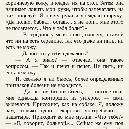
коричневую кожу, и кладет их на стол. Затем она
начинает ловить мои руки, чтобы запечатлеть на
них поцелуй. Я прячу руки и убеждаю старуху:
«Да полно, бабка... оставь... я не поп... мне этого
не полагается... Что у тебя болит?»
— В сере́дине у меня болит, панычу, в самой
что ни на есть середине, так что даже ни пить, ни
есть не можу.
— Давно это у тебя сделалось?
— А я знаю? — отвечает она также
вопросом. — Так и печет и печет. Ни пить, ни
есть не можу.
И, сколько я ни бьюсь, более определенных
признаков болезни не находится.
— Да вы не беспокойтесь, — посоветовал
мне однажды конторщик из унтеров, — сами
вылечатся. Присохнет, как на собаке. Я, доложу
вам, только одно лекарство употребляю —
нашатырь. Приходит ко мне мужик. «Что тебе?»
— «Я, говорит, больной»... Сейчас же ему под