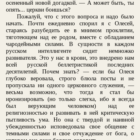
осененный новой догадкой. — А может быть, ты
опять... церкви боишься?
Пожалуй, что с этого вопроса и надо было
начать. Почти ежедневно спорил я с Олесей,
стараясь разубедить ее в мнимом проклятии,
тяготеющем над ее родом, вместе с обладанием
чародейными силами. В сущности в каждом
русском интеллигенте сидит немножко
развивателя. Это у нас в крови, это внедрено нам
всей русской беллетристикой последних
десятилетий. Почем знать? — если бы Олеся
глубоко веровала, строго блюла посты и не
пропускала ни одного церковного служения, —
весьма возможно, что тогда я стал бы
иронизировать (но только слегка, ибо я всегда
был верующим человеком) над ее
религиозностью и развивать в ней критическую
пытливость ума. Но она с твердой и наивной
убежденностью исповедовала свое общение с
темными силами и свое отчуждение от бога, о