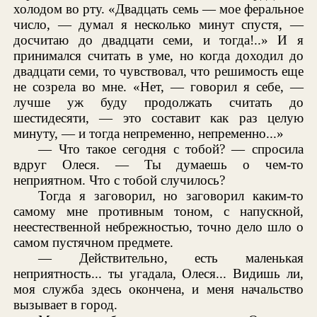
холодом во рту. «Двадцать семь — мое феральное
число, — думал я несколько минут спустя, —
досчитаю до двадцати семи, и тогда!..» И я
принимался считать в уме, но когда доходил до
двадцати семи, то чувствовал, что решимость еще
не созрела во мне. «Нет, — говорил я себе, —
лучше уж буду продолжать считать до
шестидесяти, — это составит как раз целую
минуту, — и тогда непременно, непременно...»
— Что такое сегодня с тобой? — спросила
вдруг Олеся. — Ты думаешь о чем-то
неприятном. Что с тобой случилось?
Тогда я заговорил, но заговорил каким-то
самому мне противным тоном, с напускной,
неестественной небрежностью, точно дело шло о
самом пустячном предмете.
— Действительно, есть маленькая
неприятность... ты угадала, Олеся... Видишь ли,
моя служба здесь окончена, и меня начальство
вызывает в город.