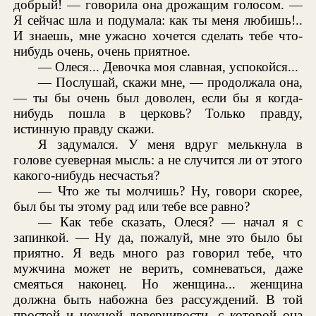
добрый! — говорила она дрожащим голосом. —
Я сейчас шла и подумала: как ты меня любишь!..
И знаешь, мне ужасно хочется сделать тебе что-
нибудь очень, очень приятное.
— Олеся... Девочка моя славная, успокойся...
— Послушай, скажи мне, — продолжала она,
— ты бы очень был доволен, если бы я когда-
нибудь пошла в церковь? Только правду,
истинную правду скажи.
Я задумался. У меня вдруг мелькнула в
голове суеверная мысль: а не случится ли от этого
какого-нибудь несчастья?
— Что же ты молчишь? Ну, говори скорее,
был бы ты этому рад или тебе все равно?
— Как тебе сказать, Олеся? — начал я с
запинкой. — Ну да, пожалуй, мне это было бы
приятно. Я ведь много раз говорил тебе, что
мужчина может не верить, сомневаться, даже
смеяться наконец. Но женщина... женщина
должна быть набожна без рассуждений. В той
простой и нежной доверчивости, с которой она