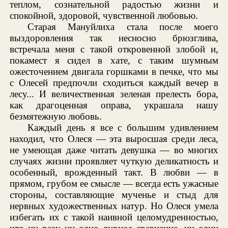
теплом, сознательной радостью жизни и
спокойной, здоровой, чувственной любовью.
Старая Мануйлиха стала после моего
выздоровления так несносно брюзглива,
встречала меня с такой откровенной злобой и,
покамест я сидел в хате, с таким шумным
ожесточением двигала горшками в печке, что мы
с Олесей предпочли сходиться каждый вечер в
лесу... И величественная зеленая прелесть бора,
как драгоценная оправа, украшала нашу
безмятежную любовь.
Каждый день я все с большим удивлением
находил, что Олеся — эта выросшая среди леса,
не умеющая даже читать девушка — во многих
случаях жизни проявляет чуткую деликатность и
особенный, врожденный такт. В любви — в
прямом, грубом ее смысле — всегда есть ужасные
стороны, составляющие мученье и стыд для
нервных художественных натур. Но Олеся умела
избегать их с такой наивной целомудренностью,