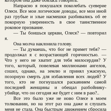
котором она даже боялась говорить.
Напрасно я покушался поколебать суеверие
Олеси. Все мои логические доводы, все мои иной
раз грубые и злые насмешки разбивались об ее
покорную уверенность в свое таинственное
роковое призвание.
— Ты боишься церкви, Олеся? — повторил
я.
Она молча наклонила голову.
— Ты думаешь, что бог не примет тебя? —
продолжал я с возрастающей горячностью. —
Что у него не хватит для тебя милосердия? У
того, который, повелевая миллионами ангелов,
сошел, однако, на землю и принял ужасную,
позорную смерть для избавления всех людей? У
того, кто не погнушался раскаянием самой
последней женщины и обещал разбойнику-
убийце, что он сегодня же будет с ним в раю?..
Все это было уже не ново Олесе в моем
толковании, но на этот раз она даже и слушать
меня не стала. Она быстрым движением сбросила