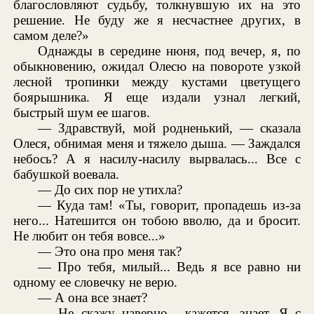
благословляют судьбу, толкнувшую их на это
решение. Не буду же я несчастнее других, в
самом деле?»
Однажды в середине нюня, под вечер, я, по
обыкновению, ожидал Олесю на повороте узкой
лесной тропинки между кустами цветущего
боярышника. Я еще издали узнал легкий,
быстрый шум ее шагов.
— Здравствуй, мой родненький, — сказала
Олеся, обнимая меня и тяжело дыша. — Заждался
небось? А я насилу-насилу вырвалась... Все с
бабушкой воевала.
— До сих пор не утихла?
— Куда там! «Ты, говорит, пропадешь из-за
него... Натешится он тобою вволю, да и бросит.
Не любит он тебя вовсе...»
— Это она про меня так?
— Про тебя, милый... Ведь я все равно ни
одному ее словечку не верю.
— А она все знает?
— Не скажу наверно... кажется, знает. Я с