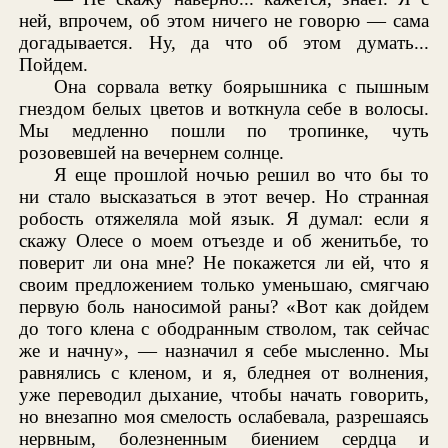
ней, впрочем, об этом ничего не говорю — сама
догадывается. Ну, да что об этом думать...
Пойдем.
Она сорвала ветку боярышника с пышным
гнездом белых цветов и воткнула себе в волосы.
Мы медленно пошли по тропинке, чуть
розовевшей на вечернем солнце.
Я еще прошлой ночью решил во что бы то
ни стало высказаться в этот вечер. Но странная
робость отяжеляла мой язык. Я думал: если я
скажу Олесе о моем отъезде и об женитьбе, то
поверит ли она мне? Не покажется ли ей, что я
своим предложением только уменьшаю, смягчаю
первую боль наносимой раны? «Вот как дойдем
до того клена с ободранным стволом, так сейчас
же и начну», — назначил я себе мысленно. Мы
равнялись с кленом, и я, бледнея от волнения,
уже переводил дыхание, чтобы начать говорить,
но внезапно моя смелость ослабевала, разрешаясь
нервным, болезненным биением сердца и