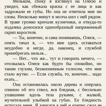
Мельком, сбоку я взглянул на Олесю и
увидел, как сбежала краска с ее лица и как
задрожали ее губы. Но она не ответила мне ни
слова. Несколько минут я молча шел с ней рядом.
В траве громко кричали кузнечики, и откуда-то
издалека доносился однообразный напряженный
скрип коростеля.
— Ты, конечно, и сама понимаешь, Олеся, —
опять тачал я, — что мне здесь оставаться
неудобно и негде, да, наконец, и службой
пренебрегать нельзя...
— Нет... что же... тут и говорить нечего, —
отозвалась Олеся как будто бы спокойно, но
таким глухим, безжизненным голосом, что мне
стало жутко. — Если служба, то, конечно... надо
ехать...
Она остановилась около дерева и оперлась
спиною об его ствол, вся бледная, с бессильно
упавшими вдоль тела руками, с жалкой,
мучительной улыбкой на губах. Ее бледность
испугала меня. Я кинулся к ней и крепко сжал ее