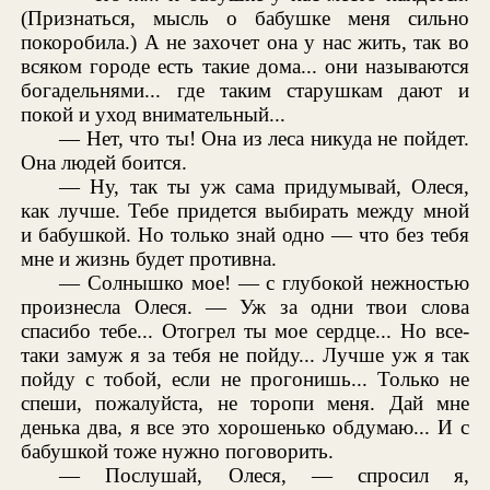
(Признаться, мысль о бабушке меня сильно
покоробила.) А не захочет она у нас жить, так во
всяком городе есть такие дома... они называются
богадельнями... где таким старушкам дают и
покой и уход внимательный...
— Нет, что ты! Она из леса никуда не пойдет.
Она людей боится.
— Ну, так ты уж сама придумывай, Олеся,
как лучше. Тебе придется выбирать между мной
и бабушкой. Но только знай одно — что без тебя
мне и жизнь будет противна.
— Солнышко мое! — с глубокой нежностью
произнесла Олеся. — Уж за одни твои слова
спасибо тебе... Отогрел ты мое сердце... Но все-
таки замуж я за тебя не пойду... Лучше уж я так
пойду с тобой, если не прогонишь... Только не
спеши, пожалуйста, не торопи меня. Дай мне
денька два, я все это хорошенько обдумаю... И с
бабушкой тоже нужно поговорить.
— Послушай, Олеся, — спросил я,