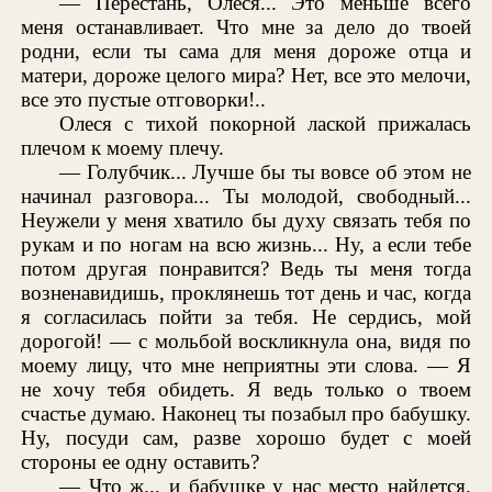
— Перестань, Олеся... Это меньше всего
меня останавливает. Что мне за дело до твоей
родни, если ты сама для меня дороже отца и
матери, дороже целого мира? Нет, все это мелочи,
все это пустые отговорки!..
Олеся с тихой покорной лаской прижалась
плечом к моему плечу.
— Голубчик... Лучше бы ты вовсе об этом не
начинал разговора... Ты молодой, свободный...
Неужели у меня хватило бы духу связать тебя по
рукам и по ногам на всю жизнь... Ну, а если тебе
потом другая понравится? Ведь ты меня тогда
возненавидишь, проклянешь тот день и час, когда
я согласилась пойти за тебя. Не сердись, мой
дорогой! — с мольбой воскликнула она, видя по
моему лицу, что мне неприятны эти слова. — Я
не хочу тебя обидеть. Я ведь только о твоем
счастье думаю. Наконец ты позабыл про бабушку.
Ну, посуди сам, разве хорошо будет с моей
стороны ее одну оставить?
— Что ж... и бабушке у нас место найдется.