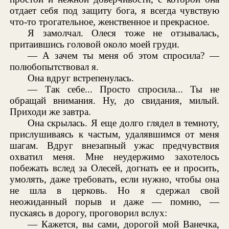
отдает себя под защиту бога, я всегда чувствую
что-то трогательное, женственное и прекрасное.
Я замолчал. Олеся тоже не отзывалась,
притаившись головой около моей груди.
— А зачем ты меня об этом спросила? —
полюбопытствовал я.
Она вдруг встрепенулась.
— Так себе... Просто спросила... Ты не
обращай внимания. Ну, до свидания, милый.
Приходи же завтра.
Она скрылась. Я еще долго глядел в темноту,
прислушиваясь к частым, удалявшимся от меня
шагам. Вдруг внезапный ужас предчувствия
охватил меня. Мне неудержимо захотелось
побежать вслед за Олесей, догнать ее и просить,
умолять, даже требовать, если нужно, чтобы она
не шла в церковь. Но я сдержал свой
неожиданный порыв и даже — помню, —
пускаясь в дорогу, проговорил вслух:
— Кажется, вы сами, дорогой мой Ванечка,