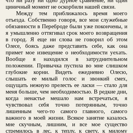
что ни разу ни одно дурное сравнение, ни один
циничный момент не оскорбили нашей связи.
Между тем приближалось время моего
отъезда. Собственно говоря, все мои служебные
обязанности в Переброде были уже покончены, и
я умышленно оттягивал срок моего возвращения
в город. Я еще ни слова не говорил об этом
Олесе, боясь даже представить себе, как она
примет мое извещение о необходимости уехать.
Вообще я находился в затруднительном
положении. Привычка пустила во мне слишком
глубокие корни. Видеть ежедневно Олесю,
слышать ее милый голос и звонкий смех,
ощущать нежную прелесть ее ласки — стало для
меня больше, чем необходимостью. В редкие дни,
когда ненастье мешало нам встречаться, я
чувствовал себя точно потерянным, точно
лишенным чего-то самого главного, самого
важного в моей жизни. Всякое занятие казалось
мне скучным, лишним, и все мое существо
стремилось в лес, к теплу, к свету, к милому