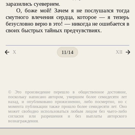
заразились суеверием.
О, боже мой! Зачем я не послушался тогда
смутного влечения сердца, которое — я теперь
безусловно верю в это! — никогда не ошибается в
своих быстрых тайных предчувствиях.
X
XII
11/14
© Это произведение перешло в общественное достояние,
поскольку написано автором, умершим более семидесяти лет
назад, и опубликовано прижизненно, либо посмертно, но с
момента публикации также прошло более семидесяти лет. Оно
может свободно использоваться любым лицом без чьего-либо
согласия или разрешения и без выплаты авторского
вознаграждения.