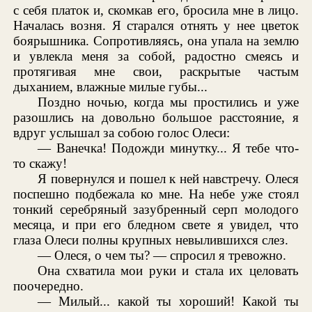
с себя платок и, скомкав его, бросила мне в лицо.
Началась возня. Я старался отнять у нее цветок
боярышника. Сопротивляясь, она упала на землю
и увлекла меня за собой, радостно смеясь и
протягивая мне свои, раскрытые частым
дыханием, влажные милые губы...
Поздно ночью, когда мы простились и уже
разошлись на довольно большое расстояние, я
вдруг услышал за собою голос Олеси:
— Ванечка! Подожди минутку... Я тебе что-
то скажу!
Я повернулся и пошел к ней навстречу. Олеся
поспешно подбежала ко мне. На небе уже стоял
тонкий серебряный зазубренный серп молодого
месяца, и при его бледном свете я увидел, что
глаза Олеси полны крупных невылившихся слез.
— Олеся, о чем ты? — спросил я тревожно.
Она схватила мои руки и стала их целовать
поочередно.
— Милый... какой ты хороший! Какой ты