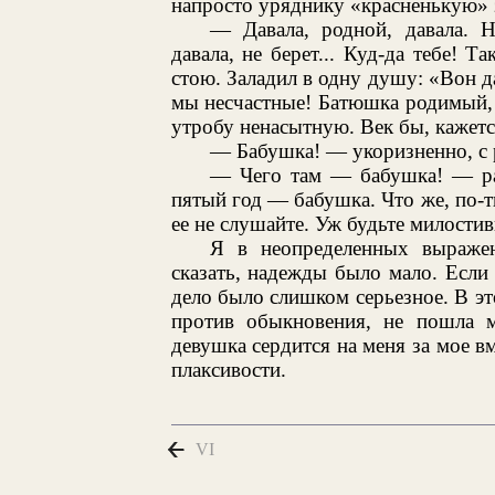
напросто уряднику «красненькую» 
— Давала, родной, давала. Н
давала, не берет... Куд-да тебе! Т
стою. Заладил в одну душу: «Вон д
мы несчастные! Батюшка родимый, 
утробу ненасытную. Век бы, кажется
— Бабушка! — укоризненно, с 
— Чего там — бабушка! — рас
пятый год — бабушка. Что же, по-т
ее не слушайте. Уж будьте милостивы
Я в неопределенных выражен
сказать, надежды было мало. Если
дело было слишком серьезное. В эт
против обыкновения, не пошла м
девушка сердится на меня за мое 
плаксивости.
VI