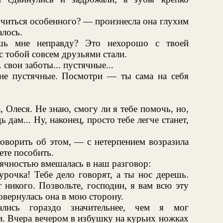
лучиться особенного? — произнесла она глухим
алось.
шь мне неправду? Это нехорошо с твоей
с тобой совсем друзьями стали.
. свои заботы... пустячные...
не пустячные. Посмотри — ты сама на себя
 Олеся. Не знаю, смогу ли я тебе помочь, но,
 дам... Ну, наконец, просто тебе легче станет,
говорить об этом, — с нетерпением возразила
ете пособить.
ячностью вмешалась в наш разговор:
рочка! Тебе дело говорят, а ты нос дерешь.
т никого. Позвольте, господин, я вам всю эту
вернулась она в мою сторону.
ались гораздо значительнее, чем я мог
и. Вчера вечером в избушку на курьих ножках