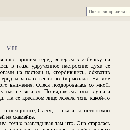
VII
вению, пришел перед вечером в избушку на
ось в глаза удрученное настроение духа ее
ногами на постели и, сгорбившись, обхватив
вперед и что-то невнятно бормотала. На мое
кого внимания. Олеся поздоровалась со мной,
р у нас не вязался. По-видимому, она слушала
д. На ее красивом лице лежала тень какой-то
-то нехорошее, Олеся, — сказал я, осторожно
ей на скамейке.
ну, точно разглядывая там что. Она старалась
и сдвинулись и задрожали, а зубы крепко