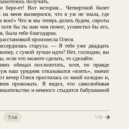
захотелось получить.
е бере-ет! Вот история... Четвертной билет
ак на меня вызверился, что я уж не знала, где
а вон!» Что ж мы теперь делать будем, сироты
хотя бы ты нам чем помог, усовестил бы его,
, была тебе благодарна.
расстановкой произнесла Олеся.
сердилась старуха. — Я тебе уже двадцать
воему, с сумой лучше идти? Нет, господин, вы
, если что можете сделать, то сделайте.
иях обещал похлопотать, хотя, по правде
 уж наш урядник отказывался «взять», значит
от вечер Олеся простилась со мной холодно и,
еня провожать. Я видел, что самолюбивая
вмешательство и немного стыдится бабушкиной
VIII
7/14