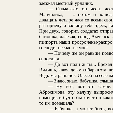
заезжал местный урядник.
— Сначала-то он честь чес
Мануйлиха, — а потом и пошел, 
двадцать четыре часа со всеми сво
раз приеду и застану тебя здесь, т
При двух, говорит, солдатах отпра
батюшка, далекая, город Амченск...
пачпорта наши просрочены-распро
господи, несчастье мое!
— Почему же он раньше позвол
спросил я.
— Да вот поди ж ты... Брехал о
Видишь, какое дело: хибарка эта, в
Ведь мы раньше с Олесей на селе жи
— Знаю, знаю, бабушка, слышал
— Ну вот, вот это самое. 
Абросимова, эту халупу выпросил
помещик и будто бы хочет он какие-
то им помешала?
— Бабушка, а может быть, вс