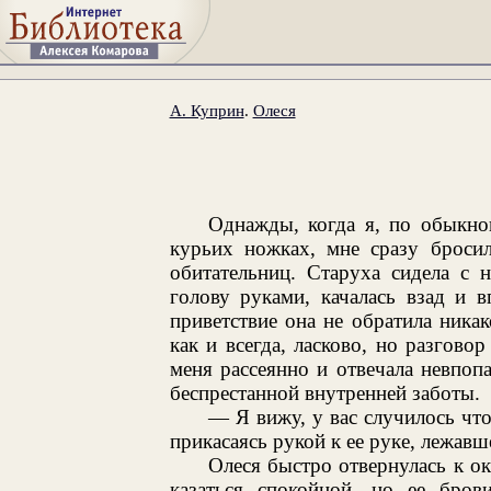
А. Куприн
.
Олеся
Однажды, когда я, по обыкно
курьих ножках, мне сразу бросил
обитательниц. Старуха сидела с 
голову руками, качалась взад и 
приветствие она не обратила ника
как и всегда, ласково, но разгово
меня рассеянно и отвечала невпопа
беспрестанной внутренней заботы.
— Я вижу, у вас случилось что
прикасаясь рукой к ее руке, лежавш
Олеся быстро отвернулась к ок
казаться спокойной, но ее бров