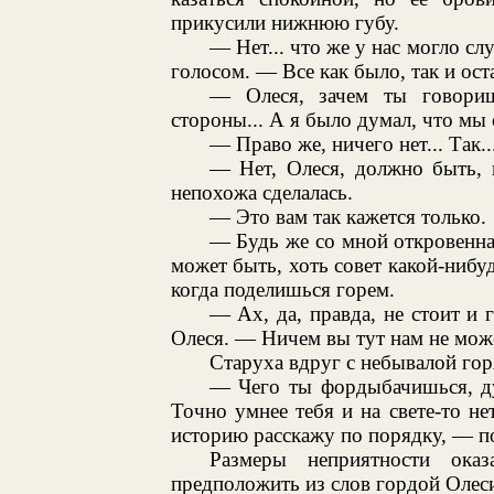
прикусили нижнюю губу.
— Нет... что же у нас могло с
голосом. — Все как было, так и ост
— Олеся, зачем ты говори
стороны... А я было думал, что мы 
— Право же, ничего нет... Так..
— Нет, Олеся, должно быть, 
непохожа сделалась.
— Это вам так кажется только.
— Будь же со мной откровенна,
может быть, хоть совет какой-нибудь
когда поделишься горем.
— Ах, да, правда, не стоит и 
Олеся. — Ничем вы тут нам не мож
Старуха вдруг с небывалой гор
— Чего ты фордыбачишься, ду
Точно умнее тебя и на свете-то не
историю расскажу по порядку, — по
Размеры неприятности оказ
предположить из слов гордой Олес