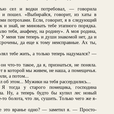
тью сел и водки потребовал, — говорила
и пошел. «Выбирайся, говорит, из хаты в
ими потрохами. Если, говорит, я в следующий
ак и знай, не миновать тебе этапного порядка.
влю тебя, анафему, на родину». А моя родина,
 У меня там теперь и души знакомой нет, да и
срочены, да еще к тому неисправные. Ах ты,
ял тебе жить, а только теперь надумался? —
н что-то такое, да я, признаться, не поняла.
от в которой мы живем, не наша, а помещичья.
ли, а потом...
 об этом... Мужики на тебя рассердились...
Я тогда у старого помещика, господина
а. Ну, а теперь будто бы купил лес новый
то болота, что ли, сушить. Только чего же я-
е это вранье одно? — заметил я. — Просто-