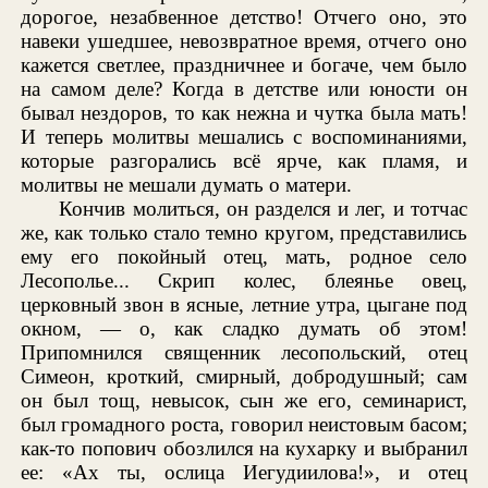
дорогое, незабвенное детство! Отчего оно, это
навеки ушедшее, невозвратное время, отчего оно
кажется светлее, праздничнее и богаче, чем было
на самом деле? Когда в детстве или юности он
бывал нездоров, то как нежна и чутка была мать!
И теперь молитвы мешались с воспоминаниями,
которые разгорались всё ярче, как пламя, и
молитвы не мешали думать о матери.
Кончив молиться, он разделся и лег, и тотчас
же, как только стало темно кругом, представились
ему его покойный отец, мать, родное село
Лесополье... Скрип колес, блеянье овец,
церковный звон в ясные, летние утра, цыгане под
окном, — о, как сладко думать об этом!
Припомнился священник лесопольский, отец
Симеон, кроткий, смирный, добродушный; сам
он был тощ, невысок, сын же его, семинарист,
был громадного роста, говорил неистовым басом;
как-то попович обозлился на кухарку и выбранил
ее: «Ах ты, ослица Иегудиилова!», и отец