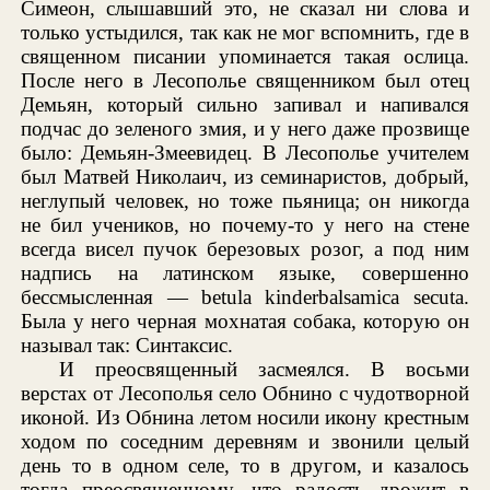
Симеон, слышавший это, не сказал ни слова и
только устыдился, так как не мог вспомнить, где в
священном писании упоминается такая ослица.
После него в Лесополье священником был отец
Демьян, который сильно запивал и напивался
подчас до зеленого змия, и у него даже прозвище
было: Демьян-Змеевидец. В Лесополье учителем
был Матвей Николаич, из семинаристов, добрый,
неглупый человек, но тоже пьяница; он никогда
не бил учеников, но почему-то у него на стене
всегда висел пучок березовых розог, а под ним
надпись на латинском языке, совершенно
бессмысленная — betula kinderbalsamica secuta.
Была у него черная мохнатая собака, которую он
называл так: Синтаксис.
И преосвященный засмеялся. В восьми
верстах от Лесополья село Обнино с чудотворной
иконой. Из Обнина летом носили икону крестным
ходом по соседним деревням и звонили целый
день то в одном селе, то в другом, и казалось
тогда преосвященному, что радость дрожит в