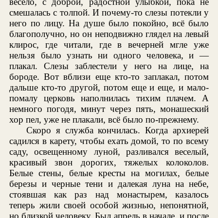
весело, с доброй, радостной улыбкой, пока не
смешалась с толпой. И почему-то слезы потекли у
него по лицу. На душе было покойно, всё было
благополучно, но он неподвижно глядел на левый
клирос, где читали, где в вечерней мгле уже
нельзя было узнать ни одного человека, и —
плакал. Слезы заблестели у него на лице, на
бороде. Вот вблизи еще кто-то заплакал, потом
дальше кто-то другой, потом еще и еще, и мало-
помалу церковь наполнилась тихим плачем. А
немного погодя, минут через пять, монашеский
хор пел, уже не плакали, всё было по-прежнему.
Скоро я служба кончилась. Когда архиерей
садился в карету, чтобы ехать домой, то по всему
саду, освещенному луной, разливался веселый,
красивый звон дорогих, тяжелых колоколов.
Белые стены, белые кресты на могилах, белые
березы и черные тени и далекая луна на небе,
стоявшая как раз над монастырем, казалось
теперь жили своей особой жизнью, непонятной,
но близкой человеку. Был апрель в начале, и после