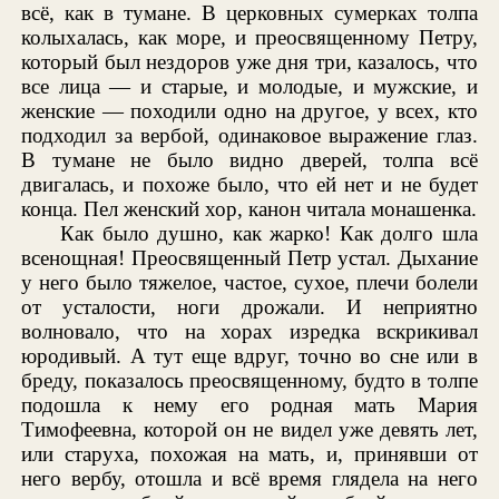
всё, как в тумане. В церковных сумерках толпа
колыхалась, как море, и преосвященному Петру,
который был нездоров уже дня три, казалось, что
все лица — и старые, и молодые, и мужские, и
женские — походили одно на другое, у всех, кто
подходил за вербой, одинаковое выражение глаз.
В тумане не было видно дверей, толпа всё
двигалась, и похоже было, что ей нет и не будет
конца. Пел женский хор, канон читала монашенка.
Как было душно, как жарко! Как долго шла
всенощная! Преосвященный Петр устал. Дыхание
у него было тяжелое, частое, сухое, плечи болели
от усталости, ноги дрожали. И неприятно
волновало, что на хорах изредка вскрикивал
юродивый. А тут еще вдруг, точно во сне или в
бреду, показалось преосвященному, будто в толпе
подошла к нему его родная мать Мария
Тимофеевна, которой он не видел уже девять лет,
или старуха, похожая на мать, и, принявши от
него вербу, отошла и всё время глядела на него