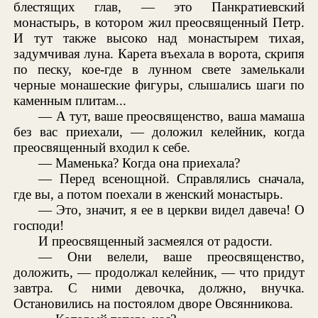
блестящих глав, — это Панкратиевский
монастырь, в котором жил преосвященный Петр.
И тут также высоко над монастырем тихая,
задумчивая луна. Карета въехала в ворота, скрипя
по песку, кое-где в лунном свете замелькали
черные монашеские фигуры, слышались шаги по
каменным плитам...
— А тут, ваше преосвященство, ваша мамаша
без вас приехали, — доложил келейник, когда
преосвященный входил к себе.
— Маменька? Когда она приехала?
— Перед всенощной. Справлялись сначала,
где вы, а потом поехали в женский монастырь.
— Это, значит, я ее в церкви видел давеча! О
господи!
И преосвященный засмеялся от радости.
— Они велели, ваше преосвященство,
доложить, — продолжал келейник, — что придут
завтра. С ними девочка, должно, внучка.
Остановились на постоялом дворе Овсянникова.