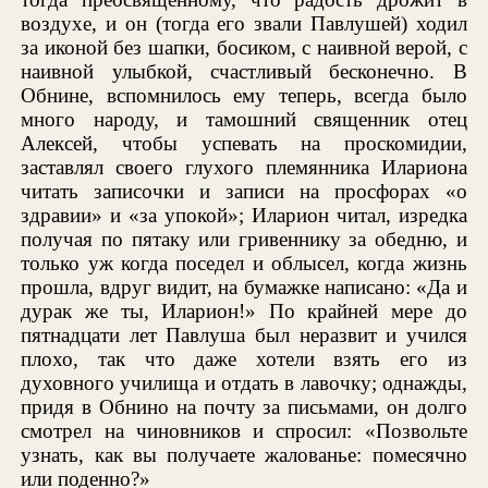
воздухе, и он (тогда его звали Павлушей) ходил
за иконой без шапки, босиком, с наивной верой, с
наивной улыбкой, счастливый бесконечно. В
Обнине, вспомнилось ему теперь, всегда было
много народу, и тамошний священник отец
Алексей, чтобы успевать на проскомидии,
заставлял своего глухого племянника Илариона
читать записочки и записи на просфорах «о
здравии» и «за упокой»; Иларион читал, изредка
получая по пятаку или гривеннику за обедню, и
только уж когда поседел и облысел, когда жизнь
прошла, вдруг видит, на бумажке написано: «Да и
дурак же ты, Иларион!» По крайней мере до
пятнадцати лет Павлуша был неразвит и учился
плохо, так что даже хотели взять его из
духовного училища и отдать в лавочку; однажды,
придя в Обнино на почту за письмами, он долго
смотрел на чиновников и спросил: «Позвольте
узнать, как вы получаете жалованье: помесячно
или поденно?»