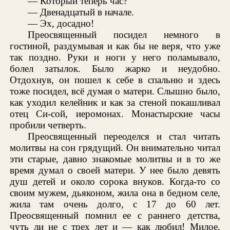
— Который теперь час?
— Двенадцатый в начале.
— Эх, досадно!
Преосвященный посидел немного в
гостиной, раздумывая и как бы не веря, что уже
так поздно. Руки и ноги у него поламывало,
болел затылок. Было жарко и неудобно.
Отдохнув, он пошел к себе в спальню и здесь
тоже посидел, всё думая о матери. Слышно было,
как уходил келейник и как за стеной покашливал
отец Си-сой, иеромонах. Монастырские часы
пробили четверть.
Преосвященный переоделся и стал читать
молитвы на сон грядущий. Он внимательно читал
эти старые, давно знакомые молитвы и в то же
время думал о своей матери. У нее было девять
душ детей и около сорока внуков. Когда-то со
своим мужем, дьяконом, жила она в бедном селе,
жила там очень долго, с 17 до 60 лет.
Преосвященный помнил ее с раннего детства,
чуть ли не с трех лет и — как любил! Милое,