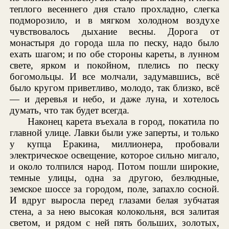
теплого весеннего дня стало прохладно, слегка
подморозило, и в мягком холодном воздухе
чувствовалось дыхание весны. Дорога от
монастыря до города шла по песку, надо было
ехать шагом; и по обе стороны кареты, в лунном
свете, ярком и покойном, плелись по песку
богомольцы. И все молчали, задумавшись, всё
было кругом приветливо, молодо, так близко, всё
— и деревья и небо, и даже луна, и хотелось
думать, что так будет всегда.
Наконец карета въехала в город, покатила по
главной улице. Лавки были уже заперты, и только
у купца Еракина, миллионера, пробовали
электрическое освещение, которое сильно мигало,
и около толпился народ. Потом пошли широкие,
темные улицы, одна за другою, безлюдные,
земское шоссе за городом, поле, запахло сосной.
И вдруг выросла перед глазами белая зубчатая
стена, а за нею высокая колокольня, вся залитая
светом, и рядом с ней пять больших, золотых,