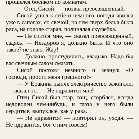
прошелся босиком по комнатам.
— Отец Сисой! — позвал преосвященный.
Сисой ушел к себе и немного погодя явился
уже в сапогах, со свечой; на нем сверх белья была
ряса, на голове старая, полинялая скуфейка.
— Не спится мне, — сказал преосвященный,
садясь. — Нездоров я, должно быть. И что оно
такое? не знаю. Жар!
— Должно, простудились, владыко. Надо бы
вас свечным салом смазать.
Сисой постоял немного и зевнул: «О
господи, прости меня грешного!»
— У Еракина нынче электричество зажигали,
— сказал он. — Не ндравится мне!
Отец Сисой был стар, тощ, сгорблен, всегда
недоволен чем-нибудь, и глаза у него были
сердитые, выпуклые, как у рака.
— Не ндравится! — повторил он, уходя. —
Не ндравится, бог с ним совсем!