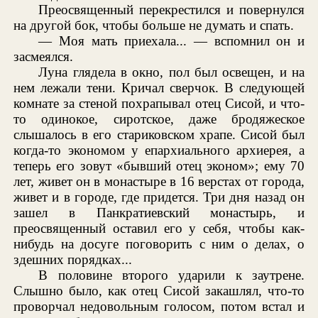
Преосвященный перекрестился и повернулся
на другой бок, чтобы больше не думать и спать.
— Моя мать приехала... — вспомнил он и
засмеялся.
Луна глядела в окно, пол был освещен, и на
нем лежали тени. Кричал сверчок. В следующей
комнате за стеной похрапывал отец Сисой, и что-
то одинокое, сиротское, даже бродяжеское
слышалось в его стариковском храпе. Сисой был
когда-то экономом у епархиального архиерея, а
теперь его зовут «бывший отец эконом»; ему 70
лет, живет он в монастыре в 16 верстах от города,
живет и в городе, где придется. Три дня назад он
зашел в Панкратиевский монастырь, и
преосвященный оставил его у себя, чтобы как-
нибудь на досуге поговорить с ним о делах, о
здешних порядках...
В половине второго ударили к заутрене.
Слышно было, как отец Сисой закашлял, что-то
проворчал недовольным голосом, потом встал и