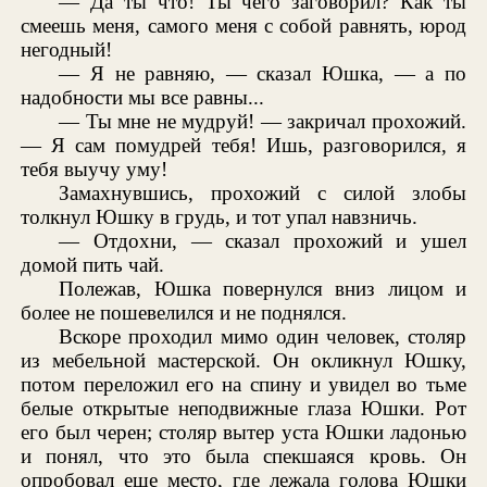
— Да ты что! Ты чего заговорил? Как ты
смеешь меня, самого меня с собой равнять, юрод
негодный!
— Я не равняю, — сказал Юшка, — а по
надобности мы все равны...
— Ты мне не мудруй! — закричал прохожий.
— Я сам помудрей тебя! Ишь, разговорился, я
тебя выучу уму!
Замахнувшись, прохожий с силой злобы
толкнул Юшку в грудь, и тот упал навзничь.
— Отдохни, — сказал прохожий и ушел
домой пить чай.
Полежав, Юшка повернулся вниз лицом и
более не пошевелился и не поднялся.
Вскоре проходил мимо один человек, столяр
из мебельной мастерской. Он окликнул Юшку,
потом переложил его на спину и увидел во тьме
белые открытые неподвижные глаза Юшки. Рот
его был черен; столяр вытер уста Юшки ладонью
и понял, что это была спекшаяся кровь. Он
опробовал еще место, где лежала голова Юшки