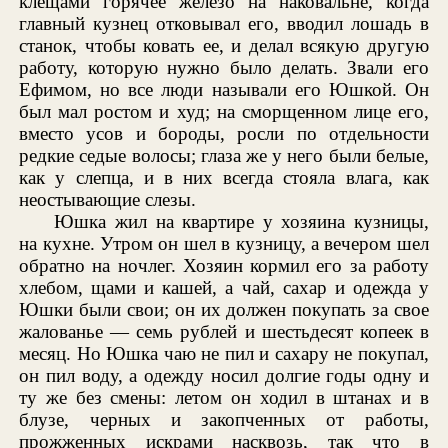
клещами горячее железо на наковальне, когда
главный кузнец отковывал его, вводил лошадь в
станок, чтобы ковать ее, и делал всякую другую
работу, которую нужно было делать. Звали его
Ефимом, но все люди называли его Юшкой. Он
был мал ростом и худ; на сморщенном лице его,
вместо усов и бороды, росли по отдельности
редкие седые волосы; глаза же у него были белые,
как у слепца, и в них всегда стояла влага, как
неостывающие слезы.
Юшка жил на квартире у хозяина кузницы,
на кухне. Утром он шел в кузницу, а вечером шел
обратно на ночлег. Хозяин кормил его за работу
хлебом, щами и кашей, а чай, сахар и одежда у
Юшки были свои; он их должен покупать за свое
жалованье — семь рублей и шестьдесят копеек в
месяц. Но Юшка чаю не пил и сахару не покупал,
он пил воду, а одежду носил долгие годы одну и
ту же без смены: летом он ходил в штанах и в
блузе, черных и закопченных от работы,
прожженных искрами насквозь, так что в