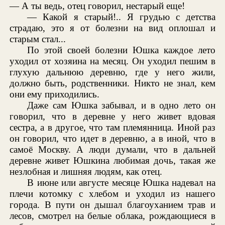
— А ты ведь, отец говорил, нестарый еще!
— Какой я старый!.. Я грудью с детства
страдаю, это я от болезни на вид оплошал и
старым стал...
По этой своей болезни Юшка каждое лето
уходил от хозяина на месяц. Он уходил пешим в
глухую дальнюю деревню, где у него жили,
должно быть, родственники. Никто не знал, кем
они ему приходились.
Даже сам Юшка забывал, и в одно лето он
говорил, что в деревне у него живет вдовая
сестра, а в другое, что там племянница. Иной раз
он говорил, что идет в деревню, а в иной, что в
самоё Москву. А люди думали, что в дальней
деревне живет Юшкина любимая дочь, такая же
незлобная и лишняя людям, как отец.
В июне или августе месяце Юшка надевал на
плечи котомку с хлебом и уходил из нашего
города. В пути он дышал благоуханием трав и
лесов, смотрел на белые облака, рождающиеся в