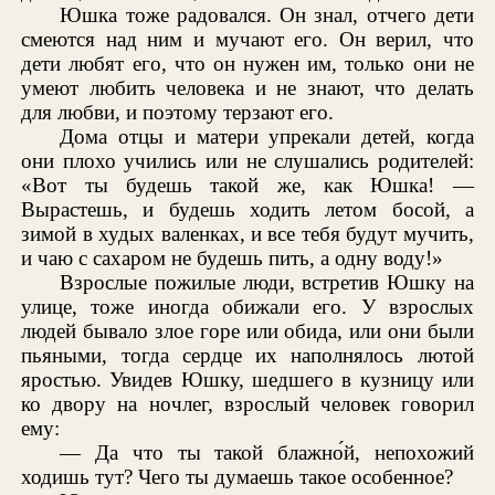
Юшка тоже радовался. Он знал, отчего дети
смеются над ним и мучают его. Он верил, что
дети любят его, что он нужен им, только они не
умеют любить человека и не знают, что делать
для любви, и поэтому терзают его.
Дома отцы и матери упрекали детей, когда
они плохо учились или не слушались родителей:
«Вот ты будешь такой же, как Юшка! —
Вырастешь, и будешь ходить летом босой, а
зимой в худых валенках, и все тебя будут мучить,
и чаю с сахаром не будешь пить, а одну воду!»
Взрослые пожилые люди, встретив Юшку на
улице, тоже иногда обижали его. У взрослых
людей бывало злое горе или обида, или они были
пьяными, тогда сердце их наполнялось лютой
яростью. Увидев Юшку, шедшего в кузницу или
ко двору на ночлег, взрослый человек говорил
ему:
— Да что ты такой блажно́й, непохожий
ходишь тут? Чего ты думаешь такое особенное?