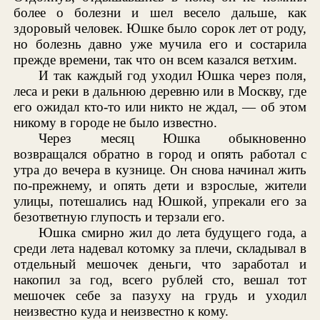
более о болезни и шел весело дальше, как
здоровый человек. Юшке было сорок лет от роду,
но болезнь давно уже мучила его и состарила
прежде времени, так что он всем казался ветхим.
И так каждый год уходил Юшка через поля,
леса и реки в дальнюю деревню или в Москву, где
его ожидал кто-то или никто не ждал, — об этом
никому в городе не было известно.
Через месяц Юшка обыкновенно
возвращался обратно в город и опять работал с
утра до вечера в кузнице. Он снова начинал жить
по-прежнему, и опять дети и взрослые, жители
улицы, потешались над Юшкой, упрекали его за
безответную глупость и терзали его.
Юшка смирно жил до лета будущего года, а
среди лета надевал котомку за плечи, складывал в
отдельный мешочек деньги, что заработал и
накопил за год, всего рублей сто, вешал тот
мешочек себе за пазуху на грудь и уходил
неизвестно куда и неизвестно к кому.