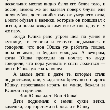
нескольких местах видно было его белое тело, и
босой, зимою же он надевал поверх блузы еще
полушубок, доставшийся ему от умершего отца,
а ноги обувал в валенки, которые он подшивал с
осени, и носил всякую зиму всю жизнь одну и ту
же пару.
Когда Юшка рано утром шел по улице в
кузницу, то старики и старухи подымались и
говорили, что вон Юшка уж работать пошел,
пора вставать, и будили молодых. А вечером,
когда Юшка проходил на ночлег, то люди
говорили, что пора ужинать и спать ложиться —
вон и Юшка уж спать пошел.
А малые дети и даже те, которые стали
подростками, они, увидя тихо бредущего старого
Юшку, переставали играть на улице, бежали за
Юшкой и кричали:
— Вон Юшка идет! Вон Юшка!
Дети поднимали с земли сухие ветки,
камешки, сор горстями и бросали в Юшку.