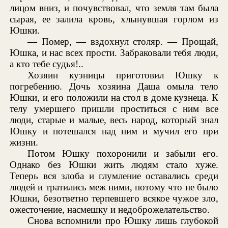
лицом вниз, и почувствовал, что земля там была
сырая, ее залила кровь, хлынувшая горлом из
Юшки.
— Помер, — вздохнул столяр. — Прощай,
Юшка, и нас всех прости. Забраковали тебя люди,
а кто тебе судья!..
Хозяин кузницы приготовил Юшку к
погребению. Дочь хозяина Даша омыла тело
Юшки, и его положили на стол в доме кузнеца. К
телу умершего пришли проститься с ним все
люди, старые и малые, весь народ, который знал
Юшку и потешался над ним и мучил его при
жизни.
Потом Юшку похоронили и забыли его.
Однако без Юшки жить людям стало хуже.
Теперь вся злоба и глумление оставались среди
людей и тратились меж ними, потому что не было
Юшки, безответно терпевшего всякое чужое зло,
ожесточение, насмешку и недоброжелательство.
Снова вспомнили про Юшку лишь глубокой