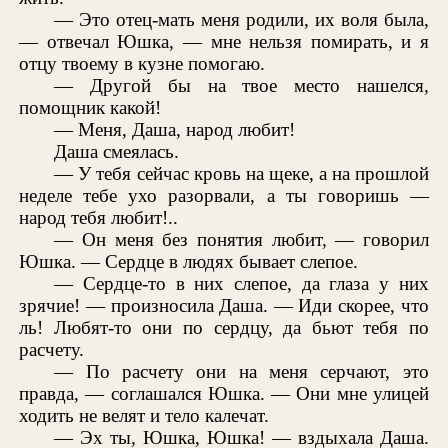
— Это отец-мать меня родили, их воля была,
— отвечал Юшка, — мне нельзя помирать, и я
отцу твоему в кузне помогаю.
— Другой бы на твое место нашелся,
помощник какой!
— Меня, Даша, народ любит!
Даша смеялась.
— У тебя сейчас кровь на щеке, а на прошлой
неделе тебе ухо разорвали, а ты говоришь —
народ тебя любит!..
— Он меня без понятия любит, — говорил
Юшка. — Сердце в людях бывает слепое.
— Сердце-то в них слепое, да глаза у них
зрячие! — произносила Даша. — Иди скорее, что
ль! Любят-то они по сердцу, да бьют тебя по
расчету.
— По расчету они на меня серчают, это
правда, — соглашался Юшка. — Они мне улицей
ходить не велят и тело калечат.
— Эх ты, Юшка, Юшка! — вздыхала Даша.