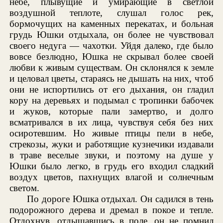
небе, плывущие и умирающие в светлой
воздушной теплоте, слушал голос рек,
бормочущих на каменных перекатах, и больная
грудь Юшки отдыхала, он более не чувствовал
своего недуга — чахотки. Уйдя далеко, где было
вовсе безлюдно, Юшка не скрывал более своей
любви к живым существам. Он склонялся к земле
и целовал цветы, стараясь не дышать на них, чтоб
они не испортились от его дыхания, он гладил
кору на деревьях и подымал с тропинки бабочек
и жуков, которые пали замертво, и долго
всматривался в их лица, чувствуя себя без них
осиротевшим. Но живые птицы пели в небе,
стрекозы, жуки и работящие кузнечики издавали
в траве веселые звуки, и поэтому на душе у
Юшки было легко, в грудь его входил сладкий
воздух цветов, пахнущих влагой и солнечным
светом.
По дороге Юшка отдыхал. Он садился в тень
подорожного дерева и дремал в покое и тепле.
Отдохнув, отдышавшись в поле, он не помнил