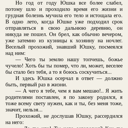
Но год от году Юшка все более слабел,
потому шло и проходило время его жизни и
грудная болезнь мучила его тело и истощала его.
В одно лето, когда Юшке уже подходил срок
отправляться в свою дальнюю деревню, он
никуда не пошел. Он брел, как обычно вечером,
уже затемно из кузницы к хозяину на ночлег.
Веселый прохожий, знавший Юшку, посмеялся
над ним:
— Чего ты землю нашу топчешь, божье
чучело! Хоть бы ты помер, что ли, может, веселее
бы стало без тебя, а то я боюсь соскучиться...
И здесь Юшка осерчал в ответ — должно
быть, первый раз в жизни.
— А чего я тебе, чем я вам мешаю!.. Я жить
родителями поставлен, я по закону родился, я
тоже всему свету нужен, как и ты, без меня тоже,
значит, нельзя...
Прохожий, не дослушав Юшку, рассердился
на него: