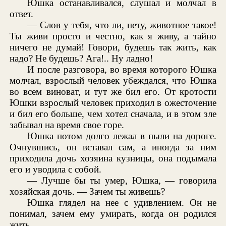
Юшка останавливался, слушал и молчал в
ответ.
— Слов у тебя, что ли, нету, животное такое!
Ты живи просто и честно, как я живу, а тайно
ничего не думай! Говори, будешь так жить, как
надо? Не будешь? Ага!.. Ну ладно!
И после разговора, во время которого Юшка
молчал, взрослый человек убеждался, что Юшка
во всем виноват, и тут же бил его. От кротости
Юшки взрослый человек приходил в ожесточение
и бил его больше, чем хотел сначала, и в этом зле
забывал на время свое горе.
Юшка потом долго лежал в пыли на дороге.
Очнувшись, он вставал сам, а иногда за ним
приходила дочь хозяина кузницы, она подымала
его и уводила с собой.
— Лучше бы ты умер, Юшка, — говорила
хозяйская дочь. — Зачем ты живешь?
Юшка глядел на нее с удивлением. Он не
понимал, зачем ему умирать, когда он родился
жить.