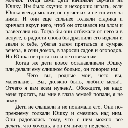
Юшку. Им было скучно и нехорошо играть, если
Юшка всегда молчит, не пугает их и не гонится за
ними. И они еще сильнее толкали старика и
кричали вкруг него, чтоб он отозвался им злом и
развеселил их. Тогда бы они отбежали от него и в
испуге, в радости снова бы дразнили его издали и
звали к себе, убегая затем прятаться в сумрак
вечера, в сени домов, в заросли садов и огородов.
Но Юшка не трогал их и не отвечал им.
Когда же дети вовсе останавливали Юшку
или делали ему слишком больно, он говорил им:
— Чего вы, родные мои, чего вы,
маленькие!.. Вы, должно быть, любите меня!..
Отчего я вам всем нужен?.. Обождите, не надо
меня трогать, вы мне в глаза землей попали, я не
вижу.
Дети не слышали и не понимали его. Они по-
прежнему толкали Юшку и смеялись над ним.
Они радовались тому, что с ним можно все
делать, что хочешь, а он им ничего не делает.