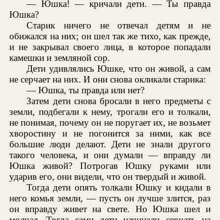
— Юшка! — кричали дети. — Ты правда
Юшка?
Старик ничего не отвечал детям и не
обижался на них; он шел так же тихо, как прежде,
и не закрывал своего лица, в которое попадали
камешки и земляной сор.
Дети удивлялись Юшке, что он живой, а сам
не серчает на них. И они снова окликали старика:
— Юшка, ты правда или нет?
Затем дети снова бросали в него предметы с
земли, подбегали к нему, трогали его и толкали,
не понимая, почему он не поругает их, не возьмет
хворостину и не погонится за ними, как все
большие люди делают. Дети не знали другого
такого человека, и они думали — вправду ли
Юшка живой? Потрогав Юшку руками или
ударив его, они видели, что он твердый и живой.
Тогда дети опять толкали Юшку и кидали в
него комья земли, — пусть он лучше злится, раз
он вправду живет на свете. Но Юшка шел и
молчал. Тогда сами дети начинали серчать на