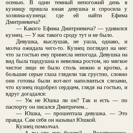
осенью. В один темный непогожий день в
кузницу пришла юная девушка и спросила у
хозяина-кузнеца: где ей найти Ефима
Дмитриевича?
— Какого Ефима Дмитриевича? — удивился
кузнец. — У нас такого сроду тут и не было.
Девушка, выслушав, не ушла, однако, и
молча ожидала чего-то. Кузнец поглядел на нее:
что за гостью ему принесла непогода. Девушка на
вид была тщедушна и невелика ростом, но мягкое
чистое лицо ее было столь нежно и кротко, а
большие серые глаза глядели так грустно, словно
они готовы были вот-вот наполниться слезами,
что кузнец подобрел сердцем, глядя на гостью, и
вдруг догадался:
— Уж не Юшка ли он? Так и есть — по
паспорту он писался Дмитричем...
— Юшка, — прошептала девушка. — Это
правда. Сам себя он называл Юшкой.
Кузнец помолчал.
— А вы кто ему будете? — Родственница,