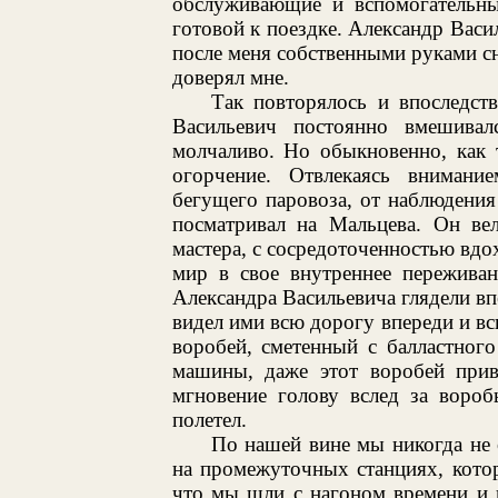
обслуживающие и вспомогательны
готовой к поездке. Александр Васил
после меня собственными руками с
доверял мне.
Так повторялось и впоследст
Васильевич постоянно вмешивал
молчаливо. Но обыкновенно, как 
огорчение. Отвлекаясь внимани
бегущего паровоза, от наблюдения
посматривал на Мальцева. Он вел
мастера, с сосредоточенностью вдо
мир в свое внутреннее переживан
Александра Васильевича глядели впе
видел ими всю дорогу впереди и в
воробей, сметенный с балластног
машины, даже этот воробей прив
мгновение голову вслед за вороб
полетел.
По нашей вине мы никогда не 
на промежуточных станциях, кото
что мы шли с нагоном времени и 