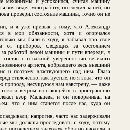
е механизмы и успокоился, считая машину
ьевич видел мою работу, он следил за ней, но
нова проверил состояние машины, точно он не
вии, и я уже привык к тому, что Александр
ся в мои обязанности, хотя и огорчался
только мы были в ходу, я забывал про свое
ем от приборов, следящих за состоянием
 за работой левой машины и пути впереди, я
 состав с отважной уверенностью великого
хновенного артиста, вобравшего весь внешний
ие и поэтому властвующего над ним. Глаза
ред отвлеченно, как пустые, но я знал, что он
сю природу, несущуюся нам навстречу, — даже
о откоса ветром вонзающейся в пространство
лекал взор Мальцева, и он поворачивал на
ьем: что с ним станется после нас, куда он
опаздывали; напротив, часто нас задерживали
рые мы должны проследовать с ходу, потому
нас посредством задержек обратно вводили в