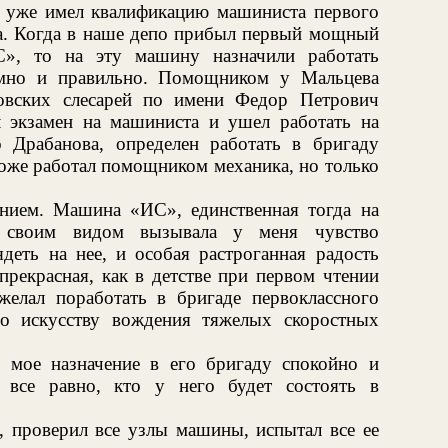
н уже имел квалификацию машиниста первого
да. Когда в наше депо прибыл первый мощный
С», то на эту машину назначили работать
умно и правильно. Помощником у Мальцева
овских слесарей по имени Федор Петрович
 экзамен на машиниста и ушел работать на
 Драбанова, определен работать в бригаду
оже работал помощником механика, но только
нием. Машина «ИС», единственная тогда на
м своим видом вызывала у меня чувство
деть на нее, и особая растроганная радость
рекрасная, как в детстве при первом чтении
елал поработать в бригаде первоклассного
го искусству вождения тяжелых скоростных
 мое назначение в его бригаду спокойно и
 все равно, кто у него будет состоять в
, проверил все узлы машины, испытал все ее