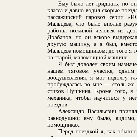
Ему было лет тридцать, но о
класса и давно водил скорые поез
пассажирский паровоз серии «И
Мальцева, что было вполне раз
работал пожилой человек из деп
Драбанов, но он вскоре выдержал
другую машину, а я был, вместо
Мальцева помощником; до того я т
на старой, маломощной машине.
Я был доволен своим назначе
нашем тяговом участке, одни
воодушевления; я мог подолгу гля
пробуждалась во мне — столь же п
стихов Пушкина. Кроме того, я ж
механика, чтобы научиться у не
поездов.
Александр Васильевич принял
равнодушно; ему было, видимо,
помощниках.
Перед поездкой я, как обычно