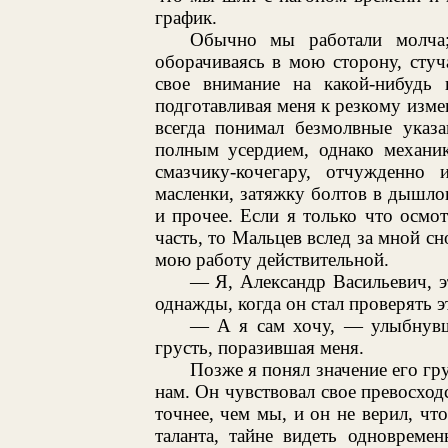
график.
Обычно мы работали молча;
оборачиваясь в мою сторону, стуч
свое внимание на какой-нибудь
подготавливая меня к резкому изме
всегда понимал безмолвные указа
полным усердием, однако механик
смазчику-кочегару, отчужденно 
масленки, затяжку болтов в дышло
и прочее. Если я только что осм
часть, то Мальцев вслед за мной сн
мою работу действительной.
— Я, Александр Васильевич, э
однажды, когда он стал проверять э
— А я сам хочу, — улыбнувши
грусть, поразившая меня.
Позже я понял значение его гр
нам. Он чувствовал свое превосхо
точнее, чем мы, и он не верил, чт
таланта, тайне видеть одновреме