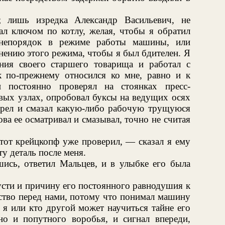
 лишь изредка Александр Васильевич, не
ал ключом по котлу, желая, чтобы я обратил
 непорядок в режиме работы машины, или
нению этого режима, чтобы я был бдителен. Я
ния своего старшего товарища и работал с
 по-прежнему относился ко мне, равно и к
и постоянно проверял на стоянках пресс-
вых узлах, опробовал буксы на ведущих осях
отрел и смазал какую-либо рабочую трущуюся
ова ее осматривал и смазывал, точно не считая
тот крейцкопф уже проверил, — сказал я ему
ту деталь после меня.
сь, ответил Мальцев, и в улыбке его была
усти и причину его постоянного равнодушия к
дство перед нами, потому что понимал машину
о я или кто другой может научиться тайне его
нно и попутного воробья, и сигнал впереди,