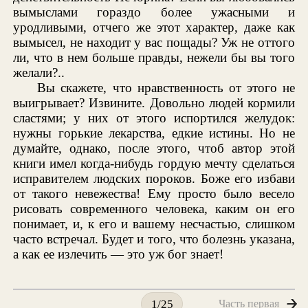
вымыслами гораздо более ужасными и
уродливыми, отчего же этот характер, даже как
вымысел, не находит у вас пощады? Уж не оттого
ли, что в нем больше правды, нежели бы вы того
желали?..
Вы скажете, что нравственность от этого не
выигрывает? Извините. Довольно людей кормили
сластями; у них от этого испортился желудок:
нужны горькие лекарства, едкие истины. Но не
думайте, однако, после этого, чтоб автор этой
книги имел когда-нибудь гордую мечту сделаться
исправителем людских пороков. Боже его избави
от такого невежества! Ему просто было весело
рисовать современного человека, каким он его
понимает, и, к его и вашему несчастью, слишком
часто встречал. Будет и того, что болезнь указана,
а как ее излечить — это уж бог знает!
Часть первая
1/25