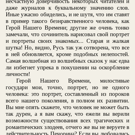
несчастную доверчивость некоторых читателей и
даже журналов к буквальному значению слов.
Иные ужасно обиделись, и не шутя, что им ставят
в пример такого безнравственного человека, как
Герой Нашего Времени; другие же очень тонко
замечали, что сочинитель нарисовал свой портрет
и портреты своих знакомых... Старая и жалкая
шутка! Но, видно, Русь так уж сотворена, что все
в ней обновляется, кроме подобных нелепостей.
Самая волшебная из волшебных сказок у нас едва
ли избегнет упрека в покушении на оскорбление
личности!
Герой Нашего Времени, милостивые
государи мои, точно, портрет, но не одного
человека: это портрет, составленный из пороков
всего нашего поколения, в полном их развитии.
Вы мне опять скажете, что человек не может быть
так дурен, а я вам скажу, что ежели вы верили
возможности существования всех трагических и
романтических злодеев, отчего же вы не веруете в
действительность Печорина? Если вы любовались