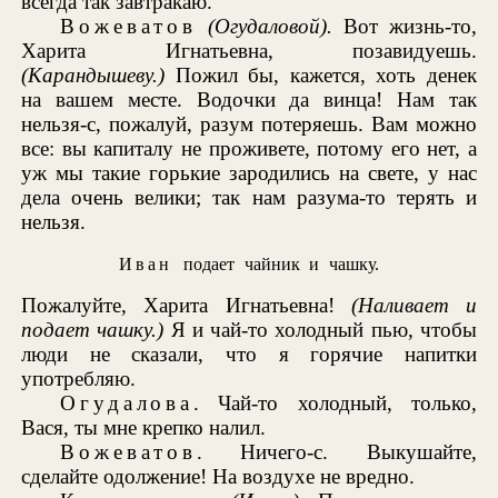
всегда так завтракаю.
Вожеватов
(Огудаловой).
Вот жизнь-то,
Харита Игнатьевна, позавидуешь.
(Карандышеву.)
Пожил бы, кажется, хоть денек
на вашем месте. Водочки да винца! Нам так
нельзя-с, пожалуй, разум потеряешь. Вам можно
все: вы капиталу не проживете, потому его нет, а
уж мы такие горькие зародились на свете, у нас
дела очень велики; так нам разума-то терять и
нельзя.
Иван
подает чайник и чашку.
Пожалуйте, Харита Игнатьевна!
(Наливает и
подает чашку.)
Я и чай-то холодный пью, чтобы
люди не сказали, что я горячие напитки
употребляю.
Огудалова
. Чай-то холодный, только,
Вася, ты мне крепко налил.
Вожеватов
. Ничего-с. Выкушайте,
сделайте одолжение! На воздухе не вредно.