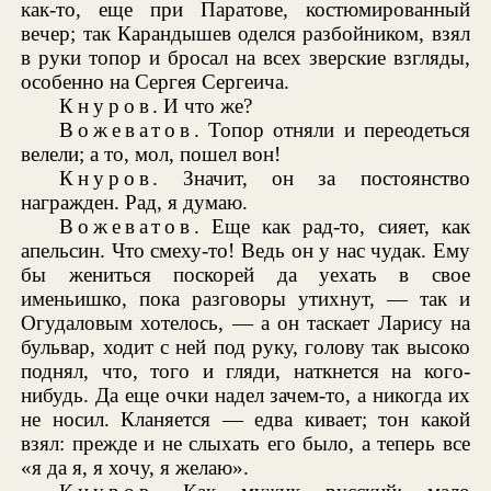
как-то, еще при Паратове, костюмированный
вечер; так Карандышев оделся разбойником, взял
в руки топор и бросал на всех зверские взгляды,
особенно на Сергея Сергеича.
Кнуров
. И что же?
Вожеватов
. Топор отняли и переодеться
велели; а то, мол, пошел вон!
Кнуров
. Значит, он за постоянство
награжден. Рад, я думаю.
Вожеватов
. Еще как рад-то, сияет, как
апельсин. Что смеху-то! Ведь он у нас чудак. Ему
бы жениться поскорей да уехать в свое
именьишко, пока разговоры утихнут, — так и
Огудаловым хотелось, — а он таскает Ларису на
бульвар, ходит с ней под руку, голову так высоко
поднял, что, того и гляди, наткнется на кого-
нибудь. Да еще очки надел зачем-то, а никогда их
не носил. Кланяется — едва кивает; тон какой
взял: прежде и не слыхать его было, а теперь все
«я да я, я хочу, я желаю».