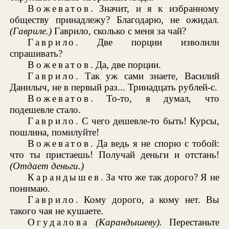
Вожеватов
. Значит, и я к избранному
обществу принадлежу? Благодарю, не ожидал.
(Гавриле.)
Гаврило, сколько с меня за чай?
Гаврило
. Две порции изволили
спрашивать?
Вожеватов
. Да, две порции.
Гаврило
. Так уж сами знаете, Василий
Данилыч, не в первый раз... Тринадцать рублей-с.
Вожеватов
. То-то, я думал, что
подешевле стало.
Гаврило
. С чего дешевле-то быть! Курсы,
пошлина, помилуйте!
Вожеватов
. Да ведь я не спорю с тобой:
что ты пристаешь! Получай деньги и отстань!
(Отдает деньги.)
Карандышев
. За что же так дорого? Я не
понимаю.
Гаврило
. Кому дорого, а кому нет. Вы
такого чая не кушаете.
Огудалова
(Карандышеву).
Перестаньте