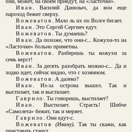
они, может, на своем приедут, на «Ласточке».
Иван
. Василий Данилыч, да вон еще
пароход бежит сверху.
Вожеватов
. Мало ль их по Волге бегает.
Иван
. Это Сергей Сергеич едут.
Вожеватов
. Ты думаешь?
Иван
. Да похоже, что они-с... Кожухи-то на
«Ласточке» больно приметны.
Вожеватов
. Разберешь ты кожухи за
семь верст!
Иван
. За десять разобрать можно-с... Да и
ходко идет, сейчас видно, что с хозяином.
Вожеватов
. А далеко?
Иван
. Из-за острова вышел. Так и
выстилает, так и выстилает.
Гаврило
. Ты говоришь, выстилает?
Иван
. Выстилает. Страсть! Шибче
«Самолета» бежит, так и меряет.
Гаврило
. Они едут-с.
Вожеватов
(Ивану).
Так ты скажи, как
приставать станут.