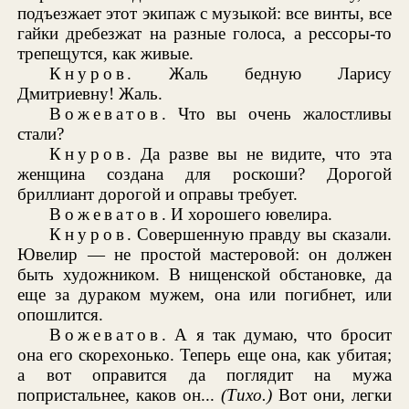
подъезжает этот экипаж с музыкой: все винты, все
гайки дребезжат на разные голоса, а рессоры-то
трепещутся, как живые.
Кнуров
. Жаль бедную Ларису
Дмитриевну! Жаль.
Вожеватов
. Что вы очень жалостливы
стали?
Кнуров
. Да разве вы не видите, что эта
женщина создана для роскоши? Дорогой
бриллиант дорогой и оправы требует.
Вожеватов
. И хорошего ювелира.
Кнуров
. Совершенную правду вы сказали.
Ювелир — не простой мастеровой: он должен
быть художником. В нищенской обстановке, да
еще за дураком мужем, она или погибнет, или
опошлится.
Вожеватов
. А я так думаю, что бросит
она его скорехонько. Теперь еще она, как убитая;
а вот оправится да поглядит на мужа
попристальнее, каков он...
(Тихо.)
Вот они, легки