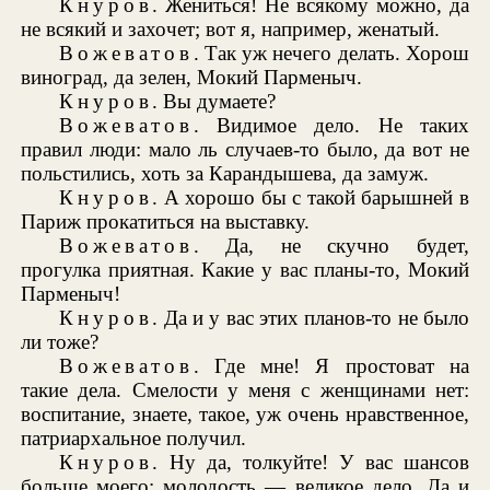
Кнуров
. Жениться! Не всякому можно, да
не всякий и захочет; вот я, например, женатый.
Вожеватов
. Так уж нечего делать. Хорош
виноград, да зелен, Мокий Парменыч.
Кнуров
. Вы думаете?
Вожеватов
. Видимое дело. Не таких
правил люди: мало ль случаев-то было, да вот не
польстились, хоть за Карандышева, да замуж.
Кнуров
. А хорошо бы с такой барышней в
Париж прокатиться на выставку.
Вожеватов
. Да, не скучно будет,
прогулка приятная. Какие у вас планы-то, Мокий
Парменыч!
Кнуров
. Да и у вас этих планов-то не было
ли тоже?
Вожеватов
. Где мне! Я простоват на
такие дела. Смелости у меня с женщинами нет:
воспитание, знаете, такое, уж очень нравственное,
патриархальное получил.
Кнуров
. Ну да, толкуйте! У вас шансов
больше моего: молодость — великое дело. Да и