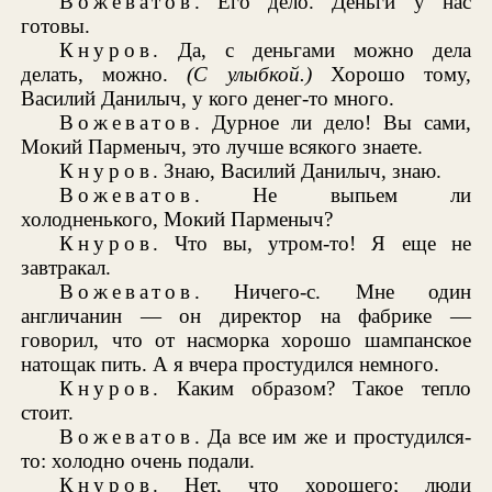
Вожеватов
. Его дело. Деньги у нас
готовы.
Кнуров
. Да, с деньгами можно дела
делать, можно.
(С улыбкой.)
Хорошо тому,
Василий Данилыч, у кого денег-то много.
Вожеватов
. Дурное ли дело! Вы сами,
Мокий Парменыч, это лучше всякого знаете.
Кнуров
. Знаю, Василий Данилыч, знаю.
Вожеватов
. Не выпьем ли
холодненького, Мокий Парменыч?
Кнуров
. Что вы, утром-то! Я еще не
завтракал.
Вожеватов
. Ничего-с. Мне один
англичанин — он директор на фабрике —
говорил, что от насморка хорошо шампанское
натощак пить. А я вчера простудился немного.
Кнуров
. Каким образом? Такое тепло
стоит.
Вожеватов
. Да все им же и простудился-
то: холодно очень подали.
Кнуров
. Нет, что хорошего; люди