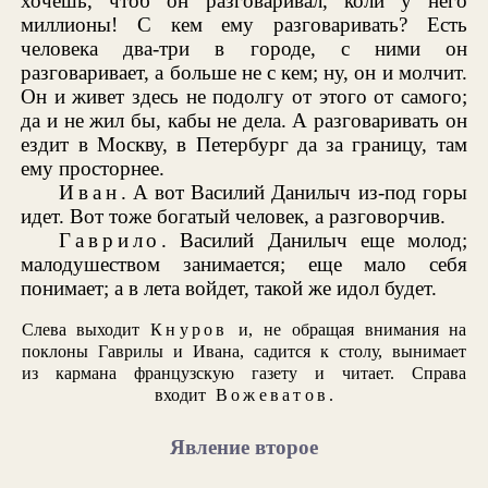
хочешь, чтоб он разговаривал, коли у него
миллионы! С кем ему разговаривать? Есть
человека два-три в городе, с ними он
разговаривает, а больше не с кем; ну, он и молчит.
Он и живет здесь не подолгу от этого от самого;
да и не жил бы, кабы не дела. А разговаривать он
ездит в Москву, в Петербург да за границу, там
ему просторнее.
Иван
. А вот Василий Данилыч из-под горы
идет. Вот тоже богатый человек, а разговорчив.
Гаврило
. Василий Данилыч еще молод;
малодушеством занимается; еще мало себя
понимает; а в лета войдет, такой же идол будет.
Слева выходит
Кнуров
и, не обращая внимания на
поклоны Гаврилы и Ивана, садится к столу, вынимает
из кармана французскую газету и читает. Справа
входит
Вожеватов
.
Явление второе