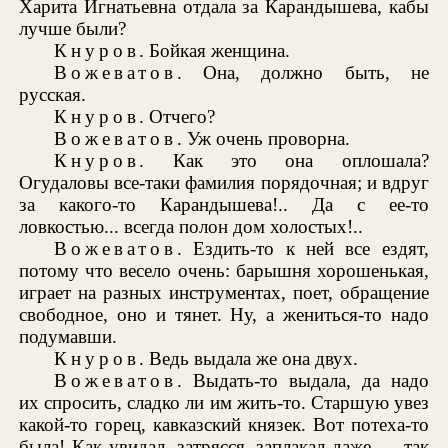
Харита Игнатьевна отдала за Карандышева, кабы
лучше были?
Кнуров
. Бойкая женщина.
Вожеватов
. Она, должно быть, не
русская.
Кнуров
. Отчего?
Вожеватов
. Уж очень проворна.
Кнуров
. Как это она оплошала?
Огудаловы все-таки фамилия порядочная; и вдруг
за какого-то Карандышева!.. Да с ее-то
ловкостью... всегда полон дом холостых!..
Вожеватов
. Ездить-то к ней все ездят,
потому что весело очень: барышня хорошенькая,
играет на разных инструментах, поет, обращение
свободное, оно и тянет. Ну, а жениться-то надо
подумавши.
Кнуров
. Ведь выдала же она двух.
Вожеватов
. Выдать-то выдала, да надо
их спросить, сладко ли им жить-то. Старшую увез
какой-то горец, кавказский князек. Вот потеха-то
была! Как увидал, затрясся, заплакал даже — так