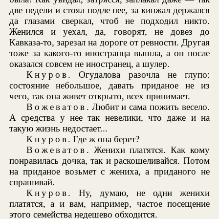
две недели и стоял подле нее, за кинжал держался
да глазами сверкал, чтоб не подходил никто.
Женился и уехал, да, говорят, не довез до
Кавказа-то, зарезал на дороге от ревности. Другая
тоже за какого-то иностранца вышла, а он после
оказался совсем не иностранец, а шулер.
Кнуров
. Огудалова разочла не глупо:
состояние небольшое, давать приданое не из
чего, так она живет открыто, всех принимает.
Вожеватов
. Любит и сама пожить весело.
А средства у нее так невелики, что даже и на
такую жизнь недостает...
Кнуров
. Где ж она берет?
Вожеватов
. Женихи платятся. Как кому
понравилась дочка, так и раскошеливайся. Потом
на приданое возьмет с жениха, а приданого не
спрашивай.
Кнуров
. Ну, думаю, не одни женихи
платятся, а и вам, например, частое посещение
этого семейства недешево обходится.