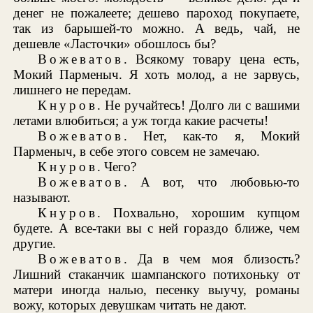
денег не пожалеете; дешево пароход покупаете,
так из барышей-то можно. А ведь, чай, не
дешевле «Ласточки» обошлось бы?
Вожеватов
. Всякому товару цена есть,
Мокий Парменыч. Я хоть молод, а не зарвусь,
лишнего не передам.
Кнуров
. Не ручайтесь! Долго ли с вашими
летами влюбиться; а уж тогда какие расчеты!
Вожеватов
. Нет, как-то я, Мокий
Парменыч, в себе этого совсем не замечаю.
Кнуров
. Чего?
Вожеватов
. А вот, что любовью-то
называют.
Кнуров
. Похвально, хорошим купцом
будете. А все-таки вы с ней гораздо ближе, чем
другие.
Вожеватов
. Да в чем моя близость?
Лишний стаканчик шампанского потихоньку от
матери иногда налью, песенку выучу, романы
вожу, которых девушкам читать не дают.