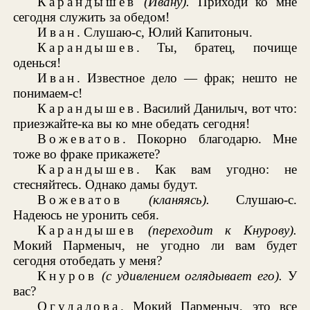
Карандышев
(Ивану).
Приходи ко мне
сегодня служить за обедом!
Иван
. Слушаю-с, Юлий Капитоныч.
Карандышев
. Ты, братец, почище
оденься!
Иван
. Известное дело — фрак; нешто не
понимаем-с!
Карандышев
. Василий Данилыч, вот что:
приезжайте-ка вы ко мне обедать сегодня!
Вожеватов
. Покорно благодарю. Мне
тоже во фраке прикажете?
Карандышев
. Как вам угодно: не
стесняйтесь. Однако дамы будут.
Вожеватов
(кланяясь).
Слушаю-с.
Надеюсь не уронить себя.
Карандышев
(переходит
к Кнурову).
Мокий Парменыч, не угодно ли вам будет
сегодня отобедать у меня?
Кнуров
(с удивлением оглядывает его).
У
вас?
Огудалова
. Мокий Парменыч, это все