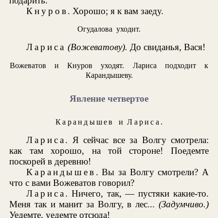
подарить.
Кнуров
. Хорошо; я к вам заеду.
Огудалова уходит.
Лариса
(Вожеватову).
До свиданья, Вася!
Вожеватов и Кнуров уходят. Лариса подходит к
Карандышеву.
Явление четвертое
Карандышев
и
Лариса
.
Лариса
. Я сейчас все за Волгу смотрела:
как там хорошо, на той стороне! Поедемте
поскорей в деревню!
Карандышев
. Вы за Волгу смотрели? А
что с вами Вожеватов говорил?
Лариса
. Ничего, так, — пустяки какие-то.
Меня так и манит за Волгу, в лес...
(Задумчиво.)
Уедемте, уедемте отсюда!