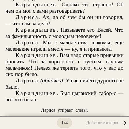
Карандышев
. Однако это странно! Об
чем он мог с вами разговаривать?
Лариса
. Ах, да об чем бы он ни говорил,
— что вам за дело!
Карандышев
. Называете его Васей. Что
за фамильярность с молодым человеком!
Лариса
. Мы с малолетства знакомы; еще
маленькие играли вместе — ну, я и привыкла.
Карандышев
. Вам надо старые привычки
бросить. Что за короткость с пустым, глупым
мальчиком! Нельзя же терпеть того, что у вас до
сих пор было.
Лариса
(обидясь).
У нас ничего дурного не
было.
Карандышев
. Был цыганский табор-с —
вот что было.
Лариса утирает слезы.
Чем же вы обиделись, помилуйте!
Действие второе
1/4
Лариса
. Что ж, может быть, и цыганский