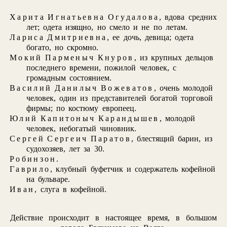
Харита Игнатьевна Огудалова
, вдова средних
лет; одета изящно, но смело и не по летам.
Лариса Дмитриевна
, ее дочь, девица; одета
богато, но скромно.
Мокий Парменыч Кнуров
, из крупных дельцов
последнего времени, пожилой человек, с
громадным состоянием.
Василий Данилыч Вожеватов
, очень молодой
человек, один из представителей богатой торговой
фирмы; по костюму европеец.
Юлий Капитоныч Карандышев
, молодой
человек, небогатый чиновник.
Сергей Сергеич Паратов
, блестящий барин, из
судохозяев, лет за 30.
Робинзон
.
Гаврило
, клубный буфетчик и содержатель кофейной
на бульваре.
Иван
, слуга в кофейной.
Действие происходит в настоящее время, в большом