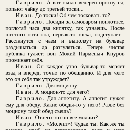
Гаврило
. А вот около вечерен проснутся,
попьют чайку до третьей тоски...
Иван
. До тоски! Об чем тосковать-то?
Гаврило
. Посиди за самоваром поплотнее,
поглотай часа два кипятку, так узнаешь. После
шестого пота она, первая-то тоска, подступает...
Расстанутся с чаем и выползут на бульвар
раздышаться да разгуляться. Теперь чистая
публика гуляет: вон Мокий Парменыч Кнуров
проминает себя.
Иван
. Он каждое утро бульвар-то меряет
взад и вперед, точно по обещанию. И для чего
это он себя так утруждает?
Гаврило
. Для моциону.
Иван
. А моцион-то для чего?
Гаврило
. Для аппетиту. А аппетит нужен
ему для обеду. Какие обеды-то у него! Разве без
моциону такой обед съешь?
Иван
. Отчего это он все молчит?
Гаврило
. «Молчит»! Чудак ты. Как же ты