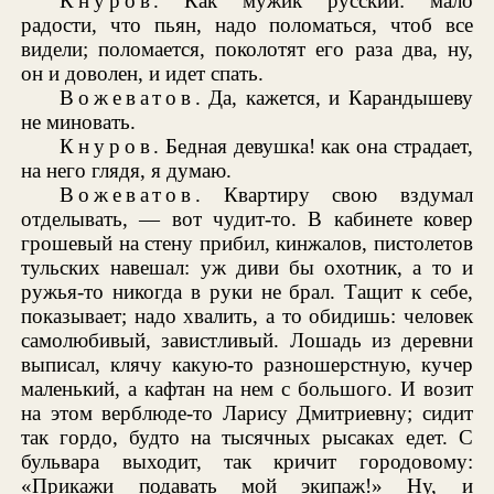
Кнуров
. Как мужик русский: мало
радости, что пьян, надо поломаться, чтоб все
видели; поломается, поколотят его раза два, ну,
он и доволен, и идет спать.
Вожеватов
. Да, кажется, и Карандышеву
не миновать.
Кнуров
. Бедная девушка! как она страдает,
на него глядя, я думаю.
Вожеватов
. Квартиру свою вздумал
отделывать, — вот чудит-то. В кабинете ковер
грошевый на стену прибил, кинжалов, пистолетов
тульских навешал: уж диви бы охотник, а то и
ружья-то никогда в руки не брал. Тащит к себе,
показывает; надо хвалить, а то обидишь: человек
самолюбивый, завистливый. Лошадь из деревни
выписал, клячу какую-то разношерстную, кучер
маленький, а кафтан на нем с большого. И возит
на этом верблюде-то Ларису Дмитриевну; сидит
так гордо, будто на тысячных рысаках едет. С
бульвара выходит, так кричит городовому:
«Прикажи подавать мой экипаж!» Ну, и