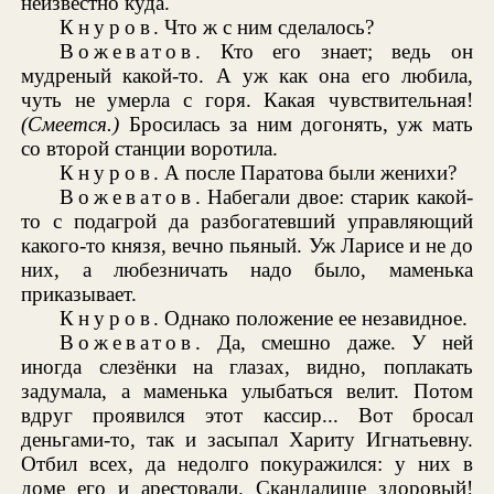
неизвестно куда.
Кнуров
. Что ж с ним сделалось?
Вожеватов
. Кто его знает; ведь он
мудреный какой-то. А уж как она его любила,
чуть не умерла с горя. Какая чувствительная!
(Смеется.)
Бросилась за ним догонять, уж мать
со второй станции воротила.
Кнуров
. А после Паратова были женихи?
Вожеватов
. Набегали двое: старик какой-
то с подагрой да разбогатевший управляющий
какого-то князя, вечно пьяный. Уж Ларисе и не до
них, а любезничать надо было, маменька
приказывает.
Кнуров
. Однако положение ее незавидное.
Вожеватов
. Да, смешно даже. У ней
иногда слезёнки на глазах, видно, поплакать
задумала, а маменька улыбаться велит. Потом
вдруг проявился этот кассир... Вот бросал
деньгами-то, так и засыпал Хариту Игнатьевну.
Отбил всех, да недолго покуражился: у них в
доме его и арестовали. Скандалище здоровый!