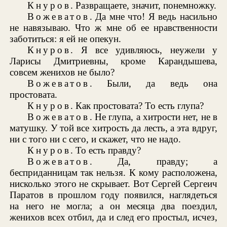
Кнуров
. Развращаете, значит, понемножку.
Вожеватов
. Да мне что! Я ведь насильно
не навязываю. Что ж мне об ее нравственности
заботиться: я ей не опекун.
Кнуров
. Я все удивляюсь, неужели у
Ларисы Дмитриевны, кроме Карандышева,
совсем женихов не было?
Вожеватов
. Были, да ведь она
простовата.
Кнуров
. Как простовата? То есть глупа?
Вожеватов
. Не глупа, а хитрости нет, не в
матушку. У той все хитрость да лесть, а эта вдруг,
ни с того ни с сего, и скажет, что не надо.
Кнуров
. То есть правду?
Вожеватов
. Да, правду; а
бесприданницам так нельзя. К кому расположена,
нисколько этого не скрывает. Вот Сергей Сергеич
Паратов в прошлом году появился, наглядеться
на него не могла; а он месяца два поездил,
женихов всех отбил, да и след его простыл, исчез,