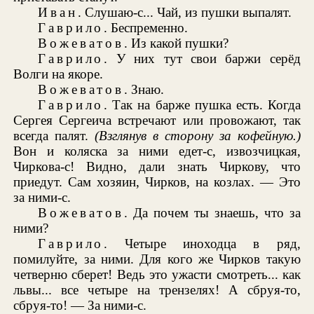
Иван
. Слушаю-с... Чай, из пушки выпалят.
Гаврило
. Беспременно.
Вожеватов
. Из какой пушки?
Гаврило
. У них тут свои баржи серёд
Волги на якоре.
Вожеватов
. Знаю.
Гаврило
. Так на барже пушка есть. Когда
Сергея Сергеича встречают или провожают, так
всегда палят.
(Взглянув в сторону за кофейную.)
Вон и коляска за ними едет-с, извозчицкая,
Чиркова-с! Видно, дали знать Чиркову, что
приедут. Сам хозяин, Чирков, на козлах. — Это
за ними-с.
Вожеватов
. Да почем ты знаешь, что за
ними?
Гаврило
. Четыре иноходца в ряд,
помилуйте, за ними. Для кого же Чирков такую
четверню сберет! Ведь это ужасти смотреть... как
львы... все четыре на трензелях! А сбруя-то,
сбруя-то! — За ними-с.