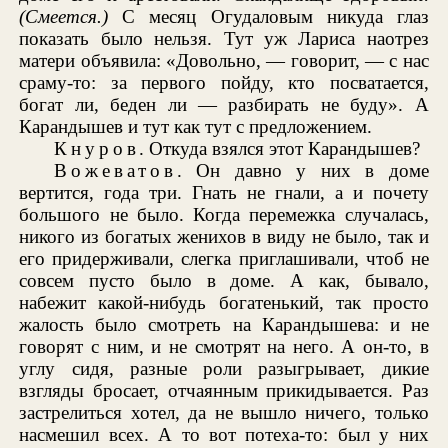
(Смеется.)
С месяц Огудаловым никуда глаз
показать было нельзя. Тут уж Лариса наотрез
матери объявила: «Довольно, — говорит, — с нас
сраму-то: за первого пойду, кто посватается,
богат ли, беден ли — разбирать не буду». А
Карандышев и тут как тут с предложением.
Кнуров
. Откуда взялся этот Карандышев?
Вожеватов
. Он давно у них в доме
вертится, года три. Гнать не гнали, а и почету
большого не было. Когда перемежка случалась,
никого из богатых женихов в виду не было, так и
его придерживали, слегка приглашивали, чтоб не
совсем пусто было в доме. А как, бывало,
набежит какой-нибудь богатенький, так просто
жалость было смотреть на Карандышева: и не
говорят с ним, и не смотрят на него. А он-то, в
углу сидя, разные роли разыгрывает, дикие
взгляды бросает, отчаянным прикидывается. Раз
застрелиться хотел, да не вышло ничего, только
насмешил всех. А то вот потеха-то: был у них