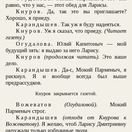
равно, что у нас, — этот обед для Ларисы.
Кнуров
. Да, так это вы приглашаете?
Хорошо, я приеду.
Карандышев
. Так уж я буду надеяться.
Кнуров
. Уж я сказал, что приеду.
(Читает
газету.)
Огудалова
. Юлий Капитоныч — мой
будущий зять: я выдаю за него Ларису.
Кнуров
(продолжая читать).
Это ваше
дело.
Карандышев
. Да-с, Мокий Парменыч, я
рискнул. Я и вообще всегда был выше
предрассудков.
Кнуров закрывается газетой.
Вожеватов
(Огудаловой).
Мокий
Парменыч строг.
Карандышев
(отходя от Кнурова
к
Вожеватову).
Я желаю, чтоб Ларису Дмитриевну
окружали только избранные люди.