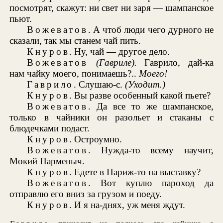
посмотрят, скажут: ни свет ни заря — шампанское
пьют.
Вожеватов
. А чтоб люди чего дурного не
сказали, так мы станем чай пить.
Кнуров
. Ну, чай — другое дело.
Вожеватов
(Гавриле).
Гаврило, дай-ка
нам чайку моего, понимаешь?..
Моего!
Гаврило
. Слушаю-с.
(Уходит.)
Кнуров
. Вы разве особенный какой пьете?
Вожеватов
. Да все то же шампанское,
только в чайники он разольет и стаканы с
блюдечками подаст.
Кнуров
. Остроумно.
Вожеватов
. Нужда-то всему научит,
Мокий Парменыч.
Кнуров
. Едете в Париж-то на выставку?
Вожеватов
. Вот куплю пароход да
отправлю его вниз за грузом и поеду.
Кнуров
. И я на-днях, уж меня ждут.