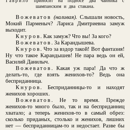
Гаврило
приносит на подносе два чайника с
шампанским и два стакана.
Вожеватов
(наливая).
Слышали новость,
Мокий Парменыч? Лариса Дмитриевна замуж
выходит.
Кнуров
. Как замуж? Что вы! За кого?
Вожеватов
. За Карандышева.
Кнуров
. Что за вздор такой! Вот фантазия!
Ну что такое Карандышев! Не пара ведь он ей,
Василий Данилыч.
Вожеватов
. Какая уж пара! Да что ж
делать-то, где взять женихов-то? Ведь она
бесприданница.
Кнуров
. Бесприданницы-то и находят
женихов хороших.
Вожеватов
. Не то время. Прежде
женихов-то много было, так и на бесприданниц
хватало; а теперь женихов-то в самый обрез:
сколько приданых, столько и женихов, лишних
нет — бесприданницам-то и недостает. Разве бы