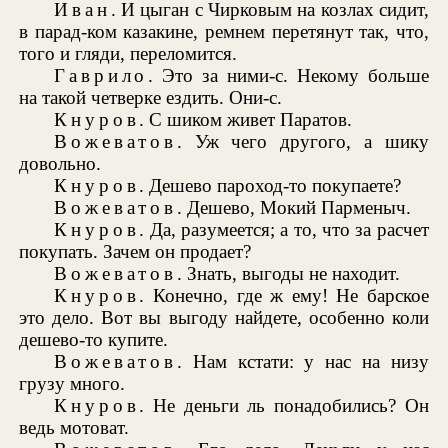
Иван
. И цыган с Чирковым на козлах сидит,
в парад-ком казакине, ремнем перетянут так, что,
того и гляди, переломится.
Гаврило
. Это за ними-с. Некому больше
на такой четверке ездить. Они-с.
Кнуров
. С шиком живет Паратов.
Вожеватов
. Уж чего другого, а шику
довольно.
Кнуров
. Дешево пароход-то покупаете?
Вожеватов
. Дешево, Мокий Парменыч.
Кнуров
. Да, разумеется; а то, что за расчет
покупать. Зачем он продает?
Вожеватов
. Знать, выгоды не находит.
Кнуров
. Конечно, где ж ему! Не барское
это дело. Вот вы выгоду найдете, особенно коли
дешево-то купите.
Вожеватов
. Нам кстати: у нас на низу
грузу много.
Кнуров
. Не деньги ль понадобились? Он
ведь мотоват.