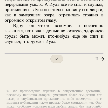
перерывами умолк. А Иуда все не спал и слушал,
притаившись. Луна осветила половину его лица и,
как в замерзшем озере, отразилась странно в
огромном открытом глазу.
Вдруг он что-то вспомнил и поспешно
закашлял, потирая ладонью волосатую, здоровую
грудь: быть может, кто-нибудь еще не спит и
слушает, что думает Иуда.
II
1/9
© Это произведение перешло в общественное достояние,
поскольку написано автором, умершим более семидесяти лет
назад, и опубликовано прижизненно, либо посмертно, но с
момента публикации также прошло более семидесяти лет. Оно
может свободно использоваться любым лицом без чьего-либо