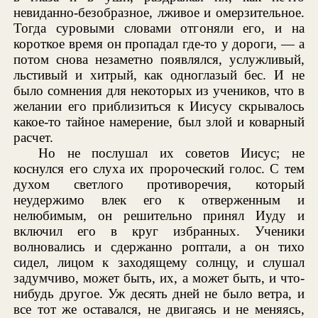
невиданно-безобразное, лживое и омерзительное.
Тогда суровыми словами отгоняли его, и на
короткое время он пропадал где-то у дороги, — а
потом снова незаметно появлялся, услужливый,
льстивый и хитрый, как одноглазый бес. И не
было сомнения для некоторых из учеников, что в
желании его приблизиться к Иисусу скрывалось
какое-то тайное намерение, был злой и коварный
расчет.
Но не послушал их советов Иисус; не
коснулся его слуха их пророческий голос. С тем
духом светлого противоречия, который
неудержимо влек его к отверженным и
нелюбимым, он решительно принял Иуду и
включил его в круг избранных. Ученики
волновались и сдержанно роптали, а он тихо
сидел, лицом к заходящему солнцу, и слушал
задумчиво, может быть, их, а может быть, и что-
нибудь другое. Уж десять дней не было ветра, и
все тот же оставался, не двигаясь и не меняясь,