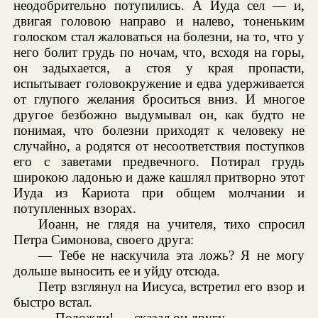
неодобрительно потупились. А Иуда сел — и,
двигая головою направо и налево, тоненьким
голоском стал жаловаться на болезни, на то, что у
него болит грудь по ночам, что, всходя на горы,
он задыхается, а стоя у края пропасти,
испытывает головокружение и едва удерживается
от глупого желания броситься вниз. И многое
другое безбожно выдумывал он, как будто не
понимая, что болезни приходят к человеку не
случайно, а родятся от несоответствия поступков
его с заветами предвечного. Потирал грудь
широкою ладонью и даже кашлял притворно этот
Иуда из Кариота при общем молчании и
потупленных взорах.
Иоанн, не глядя на учителя, тихо спросил
Петра Симонова, своего друга:
— Тебе не наскучила эта ложь? Я не могу
дольше выносить ее и уйду отсюда.
Петр взглянул на Иисуса, встретил его взор и
быстро встал.
— Подожди! — сказал он другу.