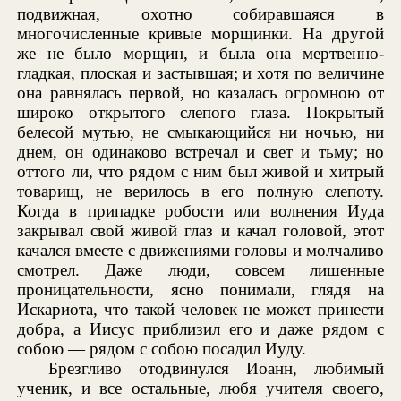
подвижная, охотно собиравшаяся в
многочисленные кривые морщинки. На другой
же не было морщин, и была она мертвенно-
гладкая, плоская и застывшая; и хотя по величине
она равнялась первой, но казалась огромною от
широко открытого слепого глаза. Покрытый
белесой мутью, не смыкающийся ни ночью, ни
днем, он одинаково встречал и свет и тьму; но
оттого ли, что рядом с ним был живой и хитрый
товарищ, не верилось в его полную слепоту.
Когда в припадке робости или волнения Иуда
закрывал свой живой глаз и качал головой, этот
качался вместе с движениями головы и молчаливо
смотрел. Даже люди, совсем лишенные
проницательности, ясно понимали, глядя на
Искариота, что такой человек не может принести
добра, а Иисус приблизил его и даже рядом с
собою — рядом с собою посадил Иуду.
Брезгливо отодвинулся Иоанн, любимый
ученик, и все остальные, любя учителя своего,