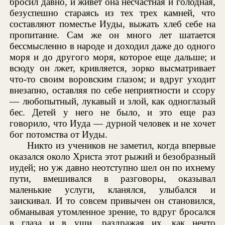
бросил давно, и живет она несчастная и голодная,
безуспешно стараясь из тех трех камней, что
составляют поместье Иуды, выжать хлеб себе на
пропитание. Сам же он много лет шатается
бессмысленно в народе и доходил даже до одного
моря и до другого моря, которое еще дальше; и
всюду он лжет, кривляется, зорко высматривает
что-то своим воровским глазом; и вдруг уходит
внезапно, оставляя по себе неприятности и ссору
— любопытный, лукавый и злой, как одноглазый
бес. Детей у него не было, и это еще раз
говорило, что Иуда — дурной человек и не хочет
бог потомства от Иуды.
Никто из учеников не заметил, когда впервые
оказался около Христа этот рыжий и безобразный
иудей; но уж давно неотступно шел он по ихнему
пути, вмешивался в разговоры, оказывал
маленькие услуги, кланялся, улыбался и
заискивал. И то совсем привычен он становился,
обманывая утомленное зрение, то вдруг бросался
в глаза и в уши, раздражая их, как нечто