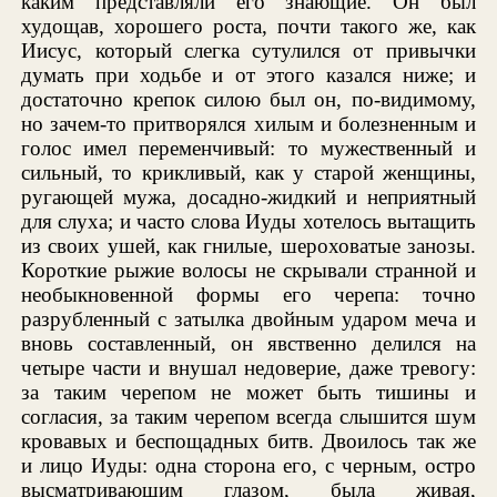
каким представляли его знающие. Он был
худощав, хорошего роста, почти такого же, как
Иисус, который слегка сутулился от привычки
думать при ходьбе и от этого казался ниже; и
достаточно крепок силою был он, по-видимому,
но зачем-то притворялся хилым и болезненным и
голос имел переменчивый: то мужественный и
сильный, то крикливый, как у старой женщины,
ругающей мужа, досадно-жидкий и неприятный
для слуха; и часто слова Иуды хотелось вытащить
из своих ушей, как гнилые, шероховатые занозы.
Короткие рыжие волосы не скрывали странной и
необыкновенной формы его черепа: точно
разрубленный с затылка двойным ударом меча и
вновь составленный, он явственно делился на
четыре части и внушал недоверие, даже тревогу:
за таким черепом не может быть тишины и
согласия, за таким черепом всегда слышится шум
кровавых и беспощадных битв. Двоилось так же
и лицо Иуды: одна сторона его, с черным, остро
высматривающим глазом, была живая,