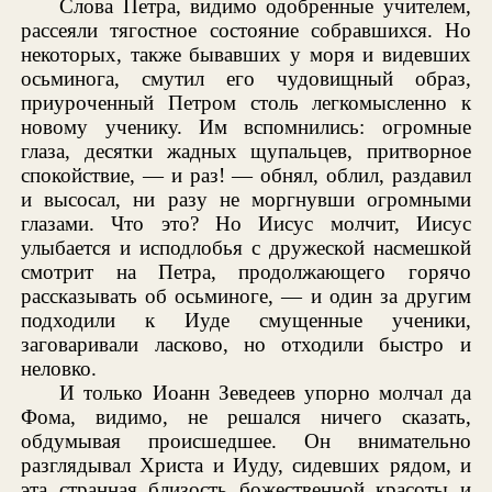
Слова Петра, видимо одобренные учителем,
рассеяли тягостное состояние собравшихся. Но
некоторых, также бывавших у моря и видевших
осьминога, смутил его чудовищный образ,
приуроченный Петром столь легкомысленно к
новому ученику. Им вспомнились: огромные
глаза, десятки жадных щупальцев, притворное
спокойствие, — и раз! — обнял, облил, раздавил
и высосал, ни разу не моргнувши огромными
глазами. Что это? Но Иисус молчит, Иисус
улыбается и исподлобья с дружеской насмешкой
смотрит на Петра, продолжающего горячо
рассказывать об осьминоге, — и один за другим
подходили к Иуде смущенные ученики,
заговаривали ласково, но отходили быстро и
неловко.
И только Иоанн Зеведеев упорно молчал да
Фома, видимо, не решался ничего сказать,
обдумывая происшедшее. Он внимательно
разглядывал Христа и Иуду, сидевших рядом, и
эта странная близость божественной красоты и