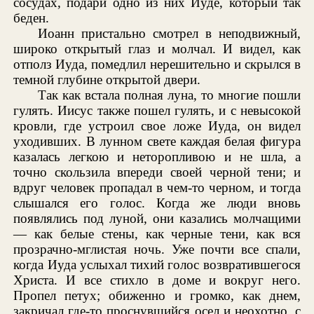
сосудах, подари одно из них Иуде, который так
беден.
Иоанн пристально смотрел в неподвижный,
широко открытый глаз и молчал. И видел, как
отполз Иуда, помедлил нерешительно и скрылся в
темной глубине открытой двери.
Так как встала полная луна, то многие пошли
гулять. Иисус также пошел гулять, и с невысокой
кровли, где устроил свое ложе Иуда, он видел
уходивших. В лунном свете каждая белая фигура
казалась легкою и неторопливою и не шла, а
точно скользила впереди своей черной тени; и
вдруг человек пропадал в чем-то черном, и тогда
слышался его голос. Когда же люди вновь
появлялись под луной, они казались молчащими
— как белые стены, как черные тени, как вся
прозрачно-мглистая ночь. Уже почти все спали,
когда Иуда услыхал тихий голос возвратившегося
Христа. И все стихло в доме и вокруг него.
Пропел петух; обиженно и громко, как днем,
закричал где-то проснувшийся осел и неохотно, с