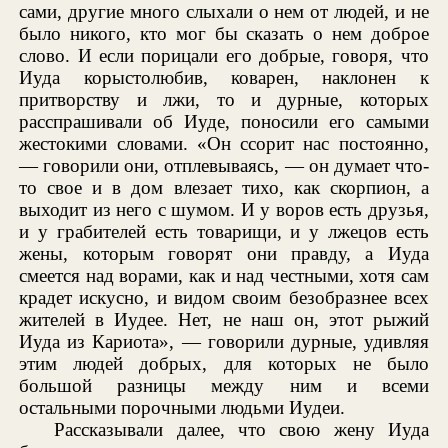
сами, другие много слыхали о нем от людей, и не
было никого, кто мог бы сказать о нем доброе
слово. И если порицали его добрые, говоря, что
Иуда корыстолюбив, коварен, наклонен к
притворству и лжи, то и дурные, которых
расспрашивали об Иуде, поносили его самыми
жестокими словами. «Он ссорит нас постоянно,
— говорили они, отплевываясь, — он думает что-
то свое и в дом влезает тихо, как скорпион, а
выходит из него с шумом. И у воров есть друзья,
и у грабителей есть товарищи, и у лжецов есть
жены, которым говорят они правду, а Иуда
смеется над ворами, как и над честными, хотя сам
крадет искусно, и видом своим безобразнее всех
жителей в Иудее. Нет, не наш он, этот рыжий
Иуда из Кариота», — говорили дурные, удивляя
этим людей добрых, для которых не было
большой разницы между ним и всеми
остальными порочными людьми Иудеи.
Рассказывали далее, что свою жену Иуда