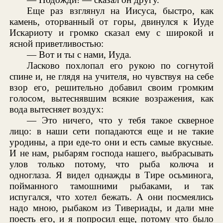
Еще раз взглянул на Иисуса, быстро, как
камень, оторванный от горы, двинулся к Иуде
Искариоту и громко сказал ему с широкой и
ясной приветливостью:
— Вот и ты с нами, Иуда.
Ласково похлопал его рукою по согнутой
спине и, не глядя на учителя, но чувствуя на себе
взор его, решительно добавил своим громким
голосом, вытеснявшим всякие возражения, как
вода вытесняет воздух:
— Это ничего, что у тебя такое скверное
лицо: в наши сети попадаются еще и не такие
уродины, а при еде-то они и есть самые вкусные.
И не нам, рыбарям господа нашего, выбрасывать
улов только потому, что рыба колюча и
одноглаза. Я видел однажды в Тире осьминога,
пойманного тамошними рыбаками, и так
испугался, что хотел бежать. А они посмеялись
надо мною, рыбаком из Тивериады, и дали мне
поесть его, и я попросил еще, потому что было