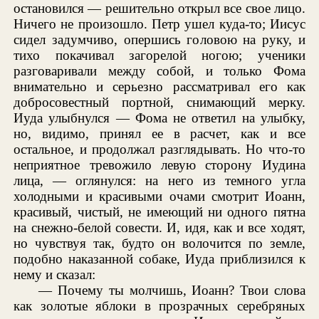
остановился — решительно открыл все свое лицо.
Ничего не произошло. Петр ушел куда-то; Иисус
сидел задумчиво, опершись головою на руку, и
тихо покачивал загорелой ногою; ученики
разговаривали между собой, и только Фома
внимательно и серьезно рассматривал его как
добросовестный портной, снимающий мерку.
Иуда улыбнулся — Фома не ответил на улыбку,
но, видимо, принял ее в расчет, как и все
остальное, и продолжал разглядывать. Но что-то
неприятное тревожило левую сторону Иудина
лица, — оглянулся: на него из темного угла
холодными и красивыми очами смотрит Иоанн,
красивый, чистый, не имеющий ни одного пятна
на снежно-белой совести. И, идя, как и все ходят,
но чувствуя так, будто он волочится по земле,
подобно наказанной собаке, Иуда приблизился к
нему и сказал:
— Почему ты молчишь, Иоанн? Твои слова
как золотые яблоки в прозрачных серебряных