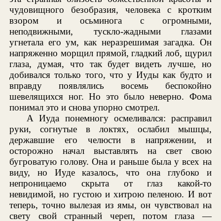
чудовищного безобразия, человека с кротким
взором и осьминога с огромными,
неподвижными, тускло-жадными глазами
угнетала его ум, как неразрешимая загадка. Он
напряженно морщил прямой, гладкий лоб, щурил
глаза, думая, что так будет видеть лучше, но
добивался только того, что у Иуды как будто и
вправду появлялись восемь беспокойно
шевелящихся ног. Но это было неверно. Фома
понимал это и снова упорно смотрел.
А Иуда понемногу осмеливался: расправил
руки, согнутые в локтях, ослабил мышцы,
державшие его челюсти в напряжении, и
осторожно начал выставлять на свет свою
бугроватую голову. Она и раньше была у всех на
виду, но Иуде казалось, что она глубоко и
непроницаемо скрыта от глаз какой-то
невидимой, но густою и хитрою пеленою. И вот
теперь, точно вылезая из ямы, он чувствовал на
свету свой странный череп, потом глаза —