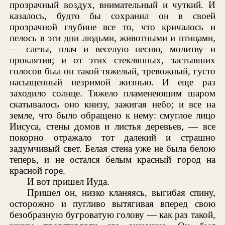
прозрачный воздух, внимательный и чуткий. И
казалось, будто бы сохранил он в своей
прозрачной глубине все то, что кричалось и
пелось в эти дни людьми, животными и птицами,
— слезы, плач и веселую песню, молитву и
проклятия; и от этих стеклянных, застывших
голосов был он такой тяжелый, тревожный, густо
насыщенный незримой жизнью. И еще раз
заходило солнце. Тяжело пламенеющим шаром
скатывалось оно книзу, зажигая небо; и все на
земле, что было обращено к нему: смуглое лицо
Иисуса, стены домов и листья деревьев, — все
покорно отражало тот далекий и страшно
задумчивый свет. Белая стена уже не была белою
теперь, и не остался белым красный город на
красной горе.
И вот пришел Иуда.
Пришел он, низко кланяясь, выгибая спину,
осторожно и пугливо вытягивая вперед свою
безобразную бугроватую голову — как раз такой,