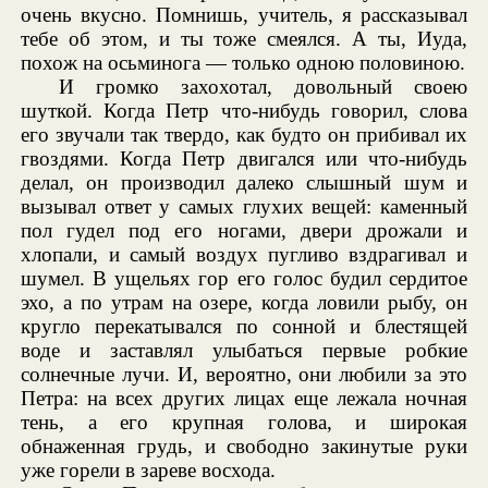
очень вкусно. Помнишь, учитель, я рассказывал
тебе об этом, и ты тоже смеялся. А ты, Иуда,
похож на осьминога — только одною половиною.
И громко захохотал, довольный своею
шуткой. Когда Петр что-нибудь говорил, слова
его звучали так твердо, как будто он прибивал их
гвоздями. Когда Петр двигался или что-нибудь
делал, он производил далеко слышный шум и
вызывал ответ у самых глухих вещей: каменный
пол гудел под его ногами, двери дрожали и
хлопали, и самый воздух пугливо вздрагивал и
шумел. В ущельях гор его голос будил сердитое
эхо, а по утрам на озере, когда ловили рыбу, он
кругло перекатывался по сонной и блестящей
воде и заставлял улыбаться первые робкие
солнечные лучи. И, вероятно, они любили за это
Петра: на всех других лицах еще лежала ночная
тень, а его крупная голова, и широкая
обнаженная грудь, и свободно закинутые руки
уже горели в зареве восхода.