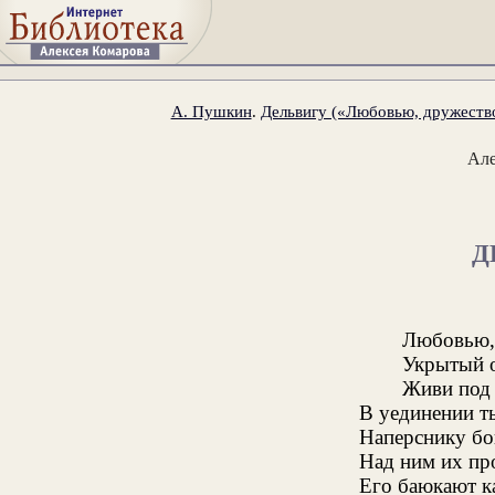
А. Пушкин
.
Дельвигу («Любовью, дружество
Ал
Д
Любовью,
Укрытый о
Живи под 
В уединении ты
Наперснику бо
Над ним их пр
Его баюкают 