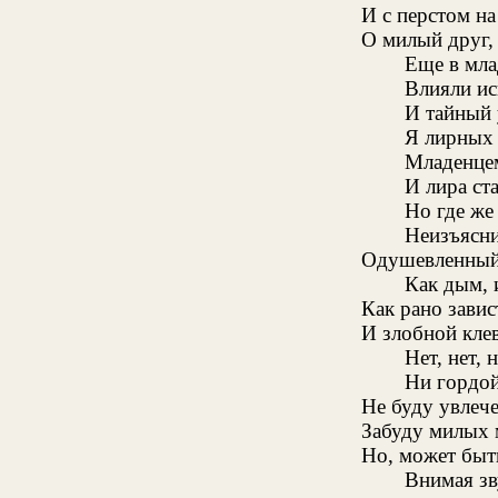
И с перстом на
О милый друг,
Еще в мла
Влияли ис
И тайный 
Я лирных 
Младенцем
И лира ста
Но где же
Неизъясни
Одушевленный 
Как дым, 
Как рано завис
И злобной кле
Нет, нет, 
Ни гордо
Не буду увлече
Забуду милых 
Но, может быт
Внимая зв