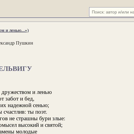
м и ленью...»)
ександр Пушкин
ЕЛЬВИГУ
 дружеством и ленью
т забот и бед,
их надежной сенью;
 счастлив: ты поэт.
гов не страшны бури злые:
омысел высокий и святой;
камены молодые