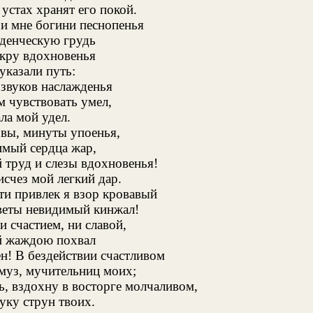
 устах хранят его покой.
 и мне богини песнопенья
денческую грудь
кру вдохновенья
указали путь:
звуков наслажденья
 чувствовать умел,
ла мой удел.
 вы, минуты упоенья,
мый сердца жар,
труд и слезы вдохновенья!
исчез мой легкий дар.
ти привлек я взор кровавый
веты невидимый кинжал!
ни счастием, ни славой,
й жаждою похвал
н! В бездействии счастливом
муз, мучительниц моих;
ь, вздохну в восторге молчаливом,
уку струн твоих.