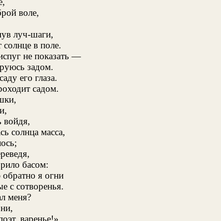
е,
брой воле,
нув луч-шаги,
 солнце в поле.
испуг не показать —
ируюсь задом.
саду его глаза.
роходит садом.
шки,
и,
ь войдя,
сь солнца масса,
лось;
ереведя,
орило басом:
 обратно я огни
ые с сотворенья.
ал меня?
они,
поэт, варенье!»