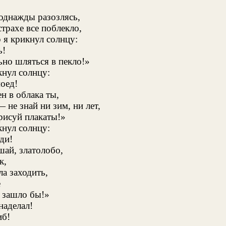
 однажды разозлясь,
страхе все поблекло,
 я крикнул солнцу:
ь!
ьно шляться в пекло!»
кнул солнцу:
оед!
н в облака ты,
— не знай ни зим, ни лет,
 рисуй плакаты!»
кнул солнцу:
ди!
шай, златолобо,
к,
ла заходить,
е
й зашло бы!»
наделал!
иб!