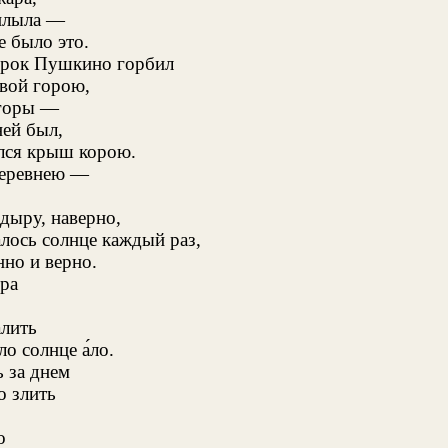
плыла —
е было это.
рок Пушкино горбил
вой горою,
 горы —
ней был,
лся крыш корою.
деревнею —
 дыру, наверно,
алось солнце каждый раз,
нно и верно.
тра
алить
ло солнце а́ло.
ь за днем
о злить
о