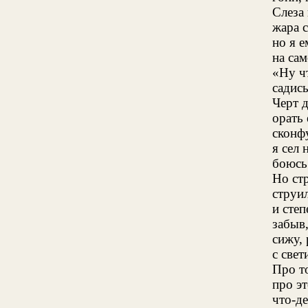
Слеза 
жара с
но я 
на сам
«Ну ч
садись
Черт 
орать
сконф
я сел 
боюсь
Но стр
струи
и сте
забыв
сижу,
с све
Про т
про э
что-де