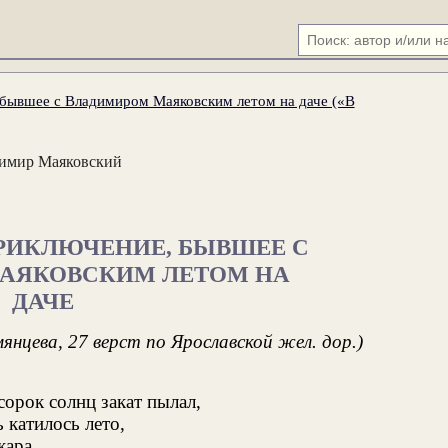
бывшее с Владимиром Маяковским летом на даче («В
имир Маяковский
РИКЛЮЧЕНИЕ, БЫВШЕЕ С
АЯКОВСКИМ ЛЕТОМ НА
ДАЧЕ
янцева, 27 верст по Ярославской жел. дор.)
сорок солнц закат пылал,
 катилось лето,
жара,