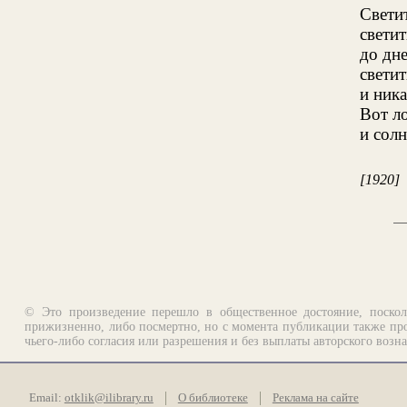
Светит
светит
до дн
свети
и ник
Вот л
и солн
[1920]
© Это произведение перешло в общественное достояние, поскол
прижизненно, либо посмертно, но с момента публикации также про
чьего-либо согласия или разрешения и без выплаты авторского возн
Email:
otklik@ilibrary.ru
О библиотеке
Реклама на сайте