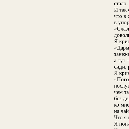
стало.
И так
что в 
в упор
«Слаз
довол
Я кри
«Дарм
занеже
а тут 
сиди,
Я кри
«Пого
послу
чем та
без де
ко мн
на ча
Что я 
Я пог