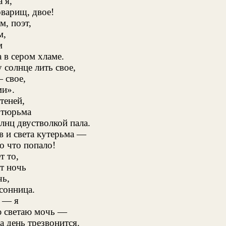
 я,
оварищ, двое!
м, поэт,
м,
м
 в сером хламе.
 солнце лить свое,
 свое,
ми».
теней,
 тюрьма
лнц двустволкой пала.
в и света кутерьма —
о что попало!
т то,
ет ночь
чь,
 сонница.
 — я
ю светаю мочь —
а день трезвонится.