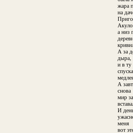
жара 
на дач
Приго
Акуло
а низ
дерев
криви
А за 
дыра,
и в ту
спуск
медле
А зав
снова
мир з
встава
И ден
ужасн
меня
вот эт