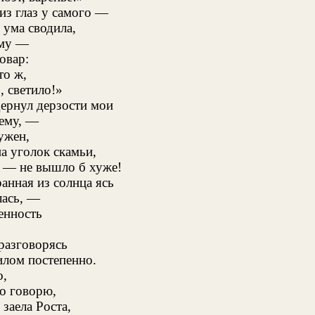
из глаз у самого —
 ума сводила,
ему —
овар:
то ж,
, светило!»
дернул дерзости мои
 ему, —
ужен,
на уголок скамьи,
 — не вышло б хуже!
анная из солнца ясь
лась, —
пенность
,
 разговорясь
тилом постепенно.
о,
то говорю,
 заела Роста,