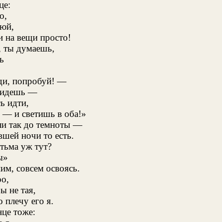
це:
о,
рюй,
и на вещи просто!
, ты думаешь,
ь
и, попробуй! —
 идешь —
ь идти,
 — и светишь в оба!»
ли так до темноты —
вшей ночи то есть.
 тьма уж тут?
ы»
им, совсем освоясь.
ро,
ы не тая,
 плечу его я.
нце тоже: