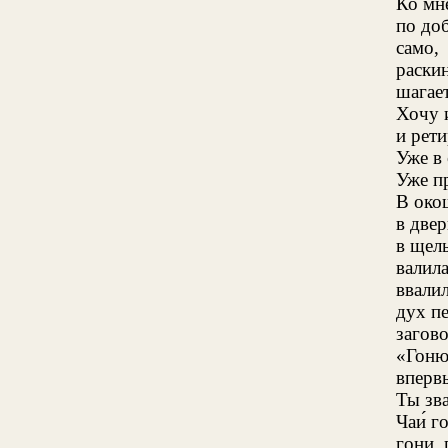
Ко мн
по до
само,
раски
шагает
Хочу 
и рет
Уже в 
Уже п
В око
в двер
в щел
валила
ввали
дух п
загов
«Гоню
вперв
Ты зв
Чаи́ г
гони, 