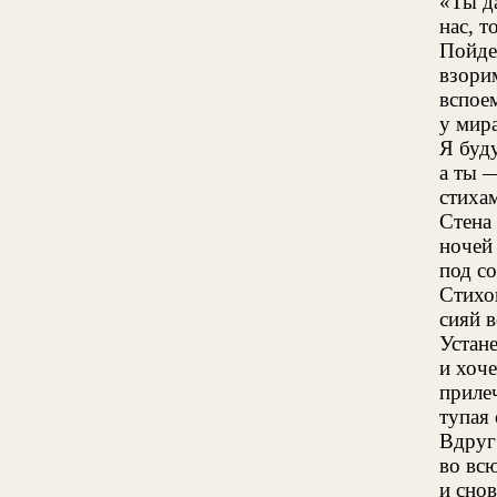
«Ты да
нас, т
Пойде
взори
вспое
у мира
Я буду
а ты —
стиха
Стена 
ночей
под со
Стихо
сияй в
Устане
и хоч
приле
тупая
Вдруг
во вс
и снов