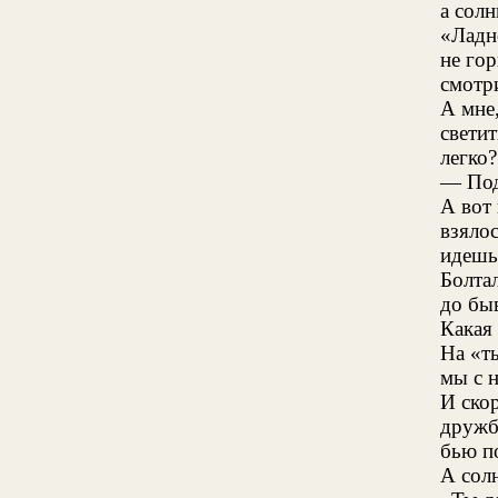
а солн
«Ладн
не го
смотр
А мне
светит
легко?
— Под
А вот
взялос
идешь
Болта
до бы
Какая
На «т
мы с н
И ско
дружб
бью по
А сол