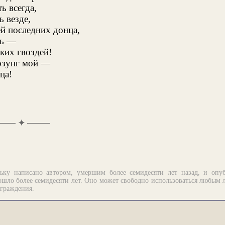
ь всегда,
ь везде,
ей последних донца,
ть —
аких гвоздей!
озунг мой —
ца!
✦
ьку написано автором, умершим более семидесяти лет назад, и опу
шло более семидесяти лет. Оно может свободно использоваться любым 
аграждения.