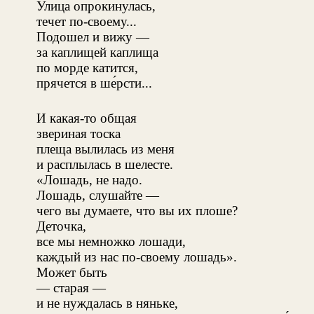
Улица опрокинулась,
течет по-своему...
Подошел и вижу —
за каплищей каплища
по морде катится,
прячется в ше́рсти...
И какая-то общая
звериная тоска
плеща вылилась из меня
и расплылась в шелесте.
«Лошадь, не надо.
Лошадь, слушайте —
чего вы думаете, что вы их плоше?
Деточка,
все мы немножко лошади,
каждый из нас по-своему лошадь».
Может быть
— старая —
и не нуждалась в няньке,