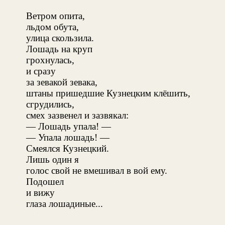
Ветром опита,
льдом обута,
улица скользила.
Лошадь на круп
грохнулась,
и сразу
за зевакой зевака,
штаны пришедшие Кузнецким клёшить,
сгрудились,
смех зазвенел и зазвякал:
— Лошадь упала! —
— Упала лошадь! —
Смеялся Кузнецкий.
Лишь один я
голос свой не вмешивал в вой ему.
Подошел
и вижу
глаза лошадиные...