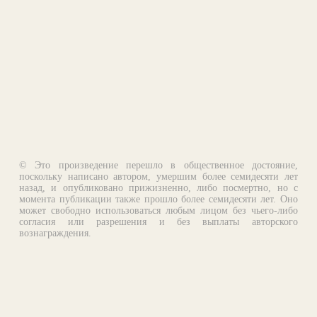
© Это произведение перешло в общественное достояние,
поскольку написано автором, умершим более семидесяти лет
назад, и опубликовано прижизненно, либо посмертно, но с
момента публикации также прошло более семидесяти лет. Оно
может свободно использоваться любым лицом без чьего-либо
согласия или разрешения и без выплаты авторского
вознаграждения.
Email:
otklik@ilibrary.ru
О библиотеке
Реклама на сайте