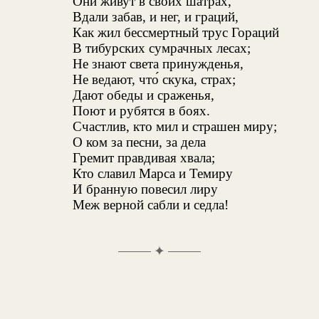
Они живут в своих шатрах,
Вдали забав, и нег, и граций,
Как жил бессмертный трус Гораций
В тибурских сумрачных лесах;
Не знают света принужденья,
Не ведают, что́ скука, страх;
Дают обеды и сраженья,
Поют и рубятся в боях.
Счастлив, кто мил и страшен миру;
О ком за песни, за дела
Гремит правдивая хвала;
Кто славил Марса и Темиру
И бранную повесил лиру
Меж верной сабли и седла!
✦