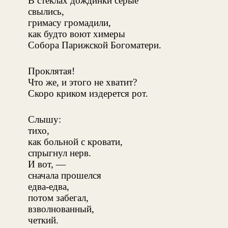
В стеклах дождинки серые
свылись,
гримасу громадили,
как будто воют химеры
Собора Парижской Богоматери.
Проклятая!
Что же, и этого не хватит?
Скоро криком издерется рот.
Слышу:
тихо,
как больной с кровати,
спрыгнул нерв.
И вот, —
сначала прошелся
едва-едва,
потом забегал,
взволнованный,
четкий.