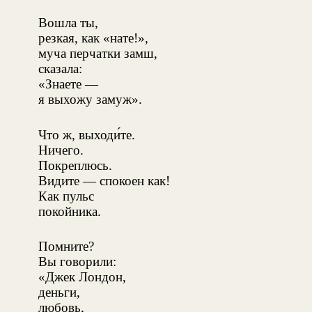
Вошла ты,
резкая, как «нате!»,
муча перчатки замш,
сказала:
«Знаете —
я выхожу замуж».
Что ж, выходи́те.
Ничего.
Покреплюсь.
Видите — спокоен как!
Как пульс
покойника.
Помните?
Вы говорили:
«Джек Лондон,
деньги,
любовь,