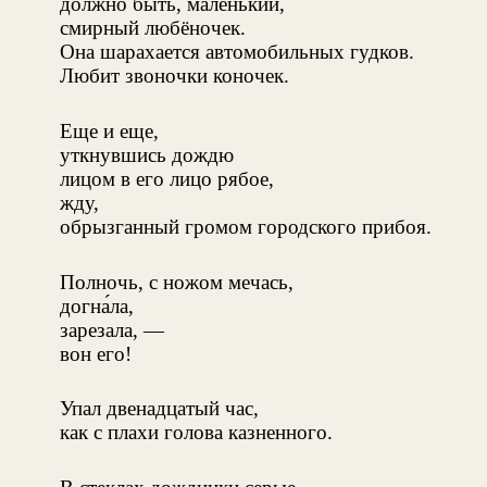
должно быть, маленький,
смирный любёночек.
Она шарахается автомобильных гудков.
Любит звоночки коночек.
Еще и еще,
уткнувшись дождю
лицом в его лицо рябое,
жду,
обрызганный громом городского прибоя.
Полночь, с ножом мечась,
догна́ла,
зарезала, —
вон его!
Упал двенадцатый час,
как с плахи голова казненного.