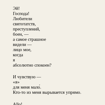
Эй!
Господа!
Любители
святотатств,
преступлений,
боен, —
а самое страшное
видели —
лицо мое,
когда
я
абсолютно спокоен?
И чувствую —
«я»
для меня мало́.
Кто-то из меня вырывается упрямо.
Allo!