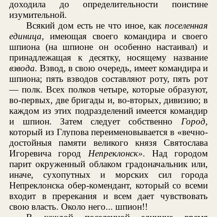
доходила до определительности поистине
изумительной.
Всякий дом есть не что иное, как
поселенная
единица,
имеющая своего командира и своего
шпиона (на шпионе он особенно настаивал) и
принадлежащая к десятку, носящему название
взвода.
Взвод, в свою очередь, имеет командира и
шпиона; пять взводов составляют роту, пять рот
— полк. Всех полков четыре, которые образуют,
во-первых, две бригады и, во-вторых, дивизию; в
каждом из этих подразделений имеется командир
и шпион. Затем следует собственно
Город,
который из Глупова переименовывается в «вечно-
достойныя памяти великого князя Святослава
Игоревича город
Непреклонск».
Над городом
парит окруженный облаком градоначальник или,
иначе, сухопутных и морских сил города
Непреклонска обер-комендант, который со всеми
входит в пререкания и всем дает чувствовать
свою власть. Около него... шпион!!