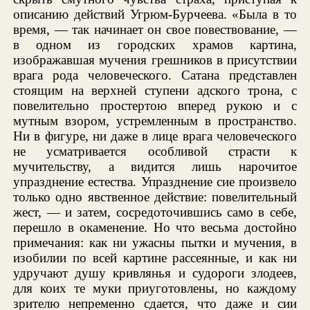
описанию действий Угрюм-Бурчеева. «Была в то
время, — так начинает он свое повествование, —
в одном из городских храмов картина,
изображавшая мучения грешников в присутствии
врага рода человеческого. Сатана представлен
стоящим на верхней ступени адского трона, с
повелительно простертою вперед рукою и с
мутным взором, устремленным в пространство.
Ни в фигуре, ни даже в лице врага человеческого
не усматривается особливой страсти к
мучительству, а видится лишь нарочитое
упразднение естества. Упразднение сие произвело
только одно явственное действие: повелительный
жест, — и затем, сосредоточившись само в себе,
перешло в окаменение. Но что весьма достойно
примечания: как ни ужасны пытки и мучения, в
изобилии по всей картине рассеянные, и как ни
удручают душу кривлянья и судороги злодеев,
для коих те муки приуготовлены, но каждому
зрителю непременно сдается, что даже и сии