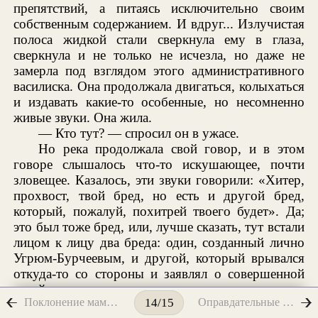
препятствий, а питаясь исключительно своим
собственным содержанием. И вдруг... Излучистая
полоса жидкой стали сверкнула ему в глаза,
сверкнула и не только не исчезла, но даже не
замерла под взглядом этого административного
василиска. Она продолжала двигаться, колыхаться
и издавать какие-то особенные, но несомненно
живые звуки. Она жила.
— Кто тут? — спросил он в ужасе.
Но река продолжала свой говор, и в этом
говоре слышалось что-то искушающее, почти
зловещее. Казалось, эти звуки говорили: «Хитер,
прохвост, твой бред, но есть и другой бред,
который, пожалуй, похитрей твоего будет». Да;
это был тоже бред, или, лучше сказать, тут встали
лицом к лицу два бреда: один, созданный лично
Угрюм-Бурчеевым, и другой, который врывался
откуда-то со стороны и заявлял о совершенной
своей независимости от первого.
Поклонение мамоне и покаяние
Оправдательные документы
14/15
— Зачем? — спросил, указывая глазами на