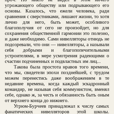
угрожающего обществу или подрывающего его
основы. Казалось, что ежели человека, ради
сравнения с сверстниками, лишают жизни, то хотя
лично для него, быть может, особливого
благополучия от сего не произойдет, но для
сохранения общественной гармонии это полезно,
и даже необходимо. Сами нивелляторы отнюдь не
подозревали, что они — нивелляторы, а называли
себя добрыми и благопопечительными
устроителями, в мере усмотрения радеющими о
счастии подчиненных и подвластных им лиц...
Такова была простота нравов того времени,
что мы, свидетели эпохи позднейшей, с трудом
можем перенестись даже воображением в те
недавние времена, когда каждый эскадронный
командир, не называя себя коммунистом, вменял
себе, однако ж, за честь и обязанность быть оным
от верхнего конца до нижнего.
Угрюм-Бурчеев принадлежал к числу самых
фанатических нивелляторов этой школы.