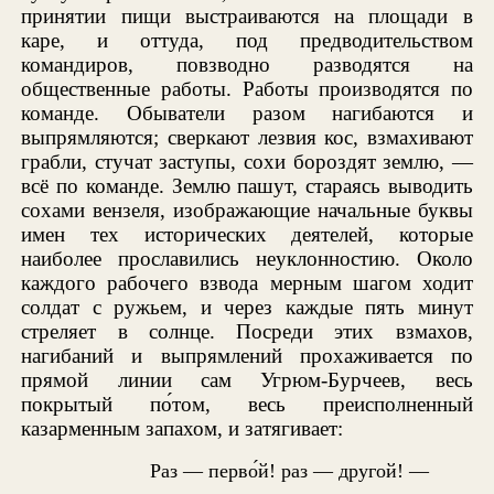
принятии пищи выстраиваются на площади в
каре, и оттуда, под предводительством
командиров, повзводно разводятся на
общественные работы. Работы производятся по
команде. Обыватели разом нагибаются и
выпрямляются; сверкают лезвия кос, взмахивают
грабли, стучат заступы, сохи бороздят землю, —
всё по команде. Землю пашут, стараясь выводить
сохами вензеля, изображающие начальные буквы
имен тех исторических деятелей, которые
наиболее прославились неуклонностию. Около
каждого рабочего взвода мерным шагом ходит
солдат с ружьем, и через каждые пять минут
стреляет в солнце. Посреди этих взмахов,
нагибаний и выпрямлений прохаживается по
прямой линии сам Угрюм-Бурчеев, весь
покрытый по́том, весь преисполненный
казарменным запахом, и затягивает:
Раз — перво́й! раз — другой! —