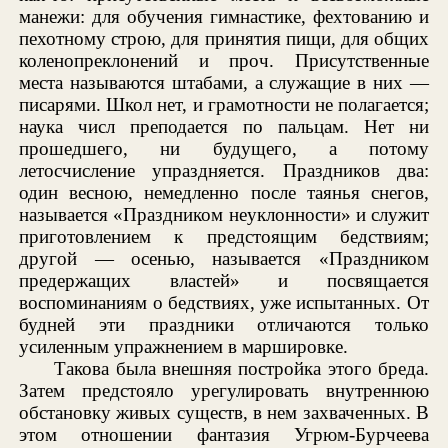
манежи: для обучения гимнастике, фехтованию и
пехотному строю, для принятия пищи, для общих
коленопреклонений и проч. Присутственные
места называются штабами, а служащие в них —
писарями. Школ нет, и грамотности не полагается;
наука числ преподается по пальцам. Нет ни
прошедшего, ни будущего, а потому
летосчисление упраздняется. Праздников два:
один весною, немедленно после таянья снегов,
называется «Праздником неуклонности» и служит
приготовлением к предстоящим бедствиям;
другой — осенью, называется «Праздником
предержащих властей» и посвящается
воспоминаниям о бедствиях, уже испытанных. От
будней эти праздники отличаются только
усиленным упражнением в маршировке.
Такова была внешняя постройка этого бреда.
Затем предстояло урегулировать внутреннюю
обстановку живых существ, в нем захваченных. В
этом отношении фантазия Угрюм-Бурчеева