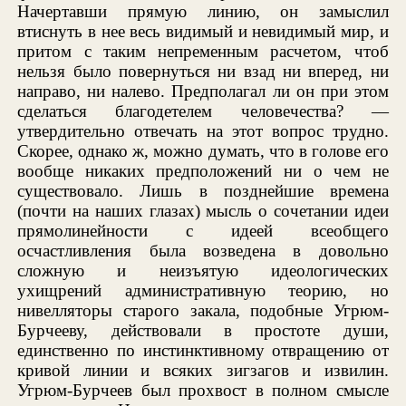
Начертавши прямую линию, он замыслил
втиснуть в нее весь видимый и невидимый мир, и
притом с таким непременным расчетом, чтоб
нельзя было повернуться ни взад ни вперед, ни
направо, ни налево. Предполагал ли он при этом
сделаться благодетелем человечества? —
утвердительно отвечать на этот вопрос трудно.
Скорее, однако ж, можно думать, что в голове его
вообще никаких предположений ни о чем не
существовало. Лишь в позднейшие времена
(почти на наших глазах) мысль о сочетании идеи
прямолинейности с идеей всеобщего
осчастливления была возведена в довольно
сложную и неизъятую идеологических
ухищрений административную теорию, но
нивелляторы старого закала, подобные Угрюм-
Бурчееву, действовали в простоте души,
единственно по инстинктивному отвращению от
кривой линии и всяких зигзагов и извилин.
Угрюм-Бурчеев был прохвост в полном смысле