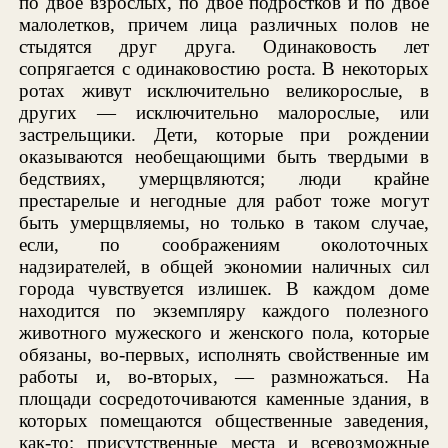
по двое взрослых, по двое подростков и по двое
малолетков, причем лица различных полов не
стыдятся друг друга. Одинаковость лет
сопрягается с одинаковостию роста. В некоторых
ротах живут исключительно великорослые, в
других — исключительно малорослые, или
застрельщики. Дети, которые при рождении
оказываются необещающими быть твердыми в
бедствиях, умерщвляются; люди крайне
престарелые и негодные для работ тоже могут
быть умерщвляемы, но только в таком случае,
если, по соображениям околоточных
надзирателей, в общей экономии наличных сил
города чувствуется излишек. В каждом доме
находится по экземпляру каждого полезного
животного мужеского и женского пола, которые
обязаны, во-первых, исполнять свойственные им
работы и, во-вторых, — размножаться. На
площади сосредоточиваются каменные здания, в
которых помещаются общественные заведения,
как-то: присутственные места и всевозможные