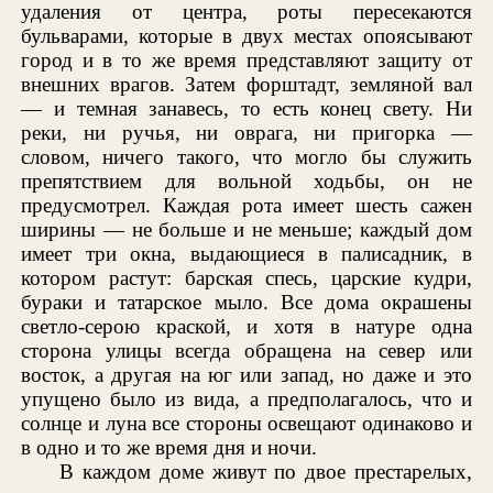
удаления от центра, роты пересекаются
бульварами, которые в двух местах опоясывают
город и в то же время представляют защиту от
внешних врагов. Затем форштадт, земляной вал
— и темная занавесь, то есть конец свету. Ни
реки, ни ручья, ни оврага, ни пригорка —
словом, ничего такого, что могло бы служить
препятствием для вольной ходьбы, он не
предусмотрел. Каждая рота имеет шесть сажен
ширины — не больше и не меньше; каждый дом
имеет три окна, выдающиеся в палисадник, в
котором растут: барская спесь, царские кудри,
бураки и татарское мыло. Все дома окрашены
светло-серою краской, и хотя в натуре одна
сторона улицы всегда обращена на север или
восток, а другая на юг или запад, но даже и это
упущено было из вида, а предполагалось, что и
солнце и луна все стороны освещают одинаково и
в одно и то же время дня и ночи.
В каждом доме живут по двое престарелых,