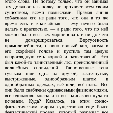
этого слова. Не потому только, что он занимал
эту должность в полку, но прохвост всем своим
существом, всеми помыслами. Прямая линия
соблазняла его не ради того, что она в то же
время есть и кратчайшая — ему нечего было
делать с краткостью, — а ради того, что по ней
можно было весь век маршировать и ни до чего
не домаршироваться. Виртуозность
прямолинейности, словно ивовый кол, засела в
его скорбной голове и пустила там целую
непроглядную сеть корней и разветвлений. Это
был какой-то таинственный лес, преисполненный
волшебных сновидений. Таинственные тени
гуськом шли одна за другой, застегнутые,
выстриженные, однообразным шагом, в
однообразных одеждах, всё шли, всё шли... Все
они были снабжены одинаковыми физиономиями,
все одинаково молчали и все одинаково куда-то
исчезали. Куда? Казалось, за этим сонно-
фантастическим миром существовал еще более
фантастический провал, который разрешал все