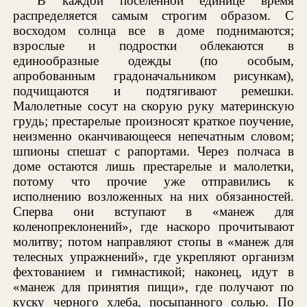
В каждой поселенной единице время
распределяется самым строгим образом. С
восходом солнца все в доме поднимаются;
взрослые и подростки облекаются в
единообразные одежды (по особым,
апробованным градоначальником рисункам),
подчищаются и подтягивают ремешки.
Малолетные сосут на скорую руку материнскую
грудь; престарелые произносят краткое поучение,
неизменно оканчивающееся непечатным словом;
шпионы спешат с рапортами. Через полчаса в
доме остаются лишь престарелые и малолетки,
потому что прочие уже отправились к
исполнению возложенных на них обязанностей.
Сперва они вступают в «манеж для
коленопреклонений», где наскоро прочитывают
молитву; потом направляют стопы в «манеж для
телесных упражнений», где укрепляют организм
фехтованием и гимнастикой; наконец, идут в
«манеж для принятия пищи», где получают по
куску черного хлеба, посыпанного солью. По