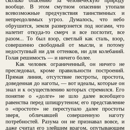
сколько опасению за человеческую природу
вообще. В этом смутном опасении утопали
всевозможные предчувствия таинственных и
непреодолимых угроз. Думалось, что небо
обрушится, земля разверзнется под ногами, что
налетит откуда-то смерч и все поглотит, все
разом... То был взор, светлый как сталь, взор,
совершенно свободный от мысли, и потому
недоступный ни для оттенков, ни для колебаний.
Голая решимость — и ничего более.
Как человек ограниченный, он ничего не
преследовал, кроме правильности построений.
Прямая линия, отсутствие пестроты, простота,
доведенная до наготы, — вот идеалы, которые он
знал и к осуществлению которых стремился. Его
понятие о «долге» не шло далее всеобщего
равенства перед шпицрутеном; его представление
о «простоте» не переступало далее простоты
зверя, обличавшей совершенную наготу
потребностей. Разума он не признавал вовсе, и
даже считал его злейшим врагом, опутывающим