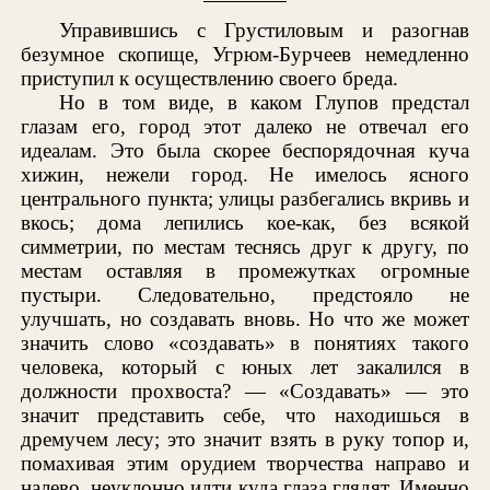
Управившись с Грустиловым и разогнав
безумное скопище, Угрюм-Бурчеев немедленно
приступил к осуществлению своего бреда.
Но в том виде, в каком Глупов предстал
глазам его, город этот далеко не отвечал его
идеалам. Это была скорее беспорядочная куча
хижин, нежели город. Не имелось ясного
центрального пункта; улицы разбегались вкривь и
вкось; дома лепились кое-как, без всякой
симметрии, по местам теснясь друг к другу, по
местам оставляя в промежутках огромные
пустыри. Следовательно, предстояло не
улучшать, но создавать вновь. Но что же может
значить слово «создавать» в понятиях такого
человека, который с юных лет закалился в
должности прохвоста? — «Создавать» — это
значит представить себе, что находишься в
дремучем лесу; это значит взять в руку топор и,
помахивая этим орудием творчества направо и
налево, неуклонно идти куда глаза глядят. Именно