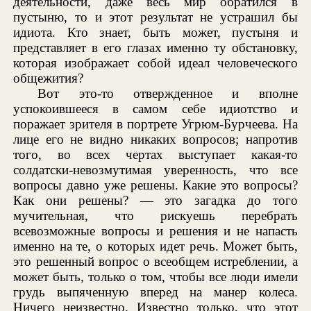
деятельности, даже весь мир обратился в
пустыню, то и этот результат не устрашил бы
идиота. Кто знает, быть может, пустыня и
представляет в его глазах именно ту обстановку,
которая изображает собой идеал человеческого
общежития?
Вот это-то отвержденное и вполне
успокоившееся в самом себе идиотство и
поражает зрителя в портрете Угрюм-Бурчеева. На
лице его не видно никаких вопросов; напротив
того, во всех чертах выступает какая-то
солдатски-невозмутимая уверенность, что все
вопросы давно уже решены. Какие это вопросы?
Как они решены? — это загадка до того
мучительная, что рискуешь перебрать
всевозможные вопросы и решения и не напасть
именно на те, о которых идет речь. Может быть,
это решенный вопрос о всеобщем истреблении, а
может быть, только о том, чтобы все люди имели
грудь выпяченную вперед на манер колеса.
Ничего неизвестно. Известно только, что этот