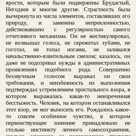
ярости, которым были подвержены Брудастый,
Негодяев и многие другие. Страстность была
вычеркнута из числа элементов, составлявших его
природу, и заменена непреклонностью,
действовавшею с регулярностью самого
отчетливого механизма. Он не жестикулировал,
не возвышал голоса, не скрежетал зубами, не
гоготал, не топал ногами, не заливался
начальственно-язвительным смехом; казалось, он
даже не подозревал нужды в административных
проявлениях подобного рода. Совершенно
беззвучным голосом выражал он свои
требования, и неизбежность их выполнения
подтверждал устремлением пристального взора, в
котором выражалась какая-то неизреченная
бесстыжесть. Человек, на котором останавливался
этот взор, не мог выносить его. Рождалось какое-
то совсем особенное чувство, в котором
первенствующее значение принадлежало не
столько инстинкту личного самосохранения,