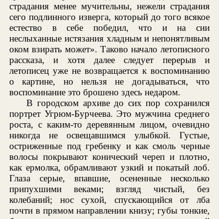
страдания менее мучительны, нежели страдания
сего подлинного изверга, который до того всякое
естество в себе победил, что и на сии
неслыханные истязания хладным и непонятливым
оком взирать может». Таково начало летописного
рассказа, и хотя далее следует перерыв и
летописец уже не возвращается к воспоминанию
о картине, но нельзя не догадываться, что
воспоминание это брошено здесь недаром.
В городском архиве до сих пор сохранился
портрет Угрюм-Бурчеева. Это мужчина среднего
роста, с каким-то деревянным лицом, очевидно
никогда не освещавшимся улыбкой. Густые,
остриженные под гребенку и как смоль черные
волосы покрывают конический череп и плотно,
как ермолка, обрамливают узкий и покатый лоб.
Глаза серые, впавшие, осененные несколько
припухшими веками; взгляд чистый, без
колебаний; нос сухой, спускающийся от лба
почти в прямом направлении книзу; губы тонкие,