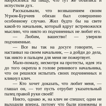
набросились на пищу, что тут же объелись и
испустили дух.
Рассказывали, что возвышением своим
Угрюм-Бурчеев обязан был совершенно
особенному случаю. Жил будто бы на свете
какой-то начальник, который вдруг встревожился
мыслию, что никто из подчиненных не любит его.
— Любим, вашество! — уверяли
подчиненные.
— Все вы так на досуге говорите, —
настаивал на своем начальник, — а дойди до дела,
так никто и пальцем для меня не пожертвует.
Мало-помалу, несмотря на протесты, идея эта
до того окрепла в голове ревнивого начальника,
что он решился испытать своих подчиненных и
кликнул клич.
— Кто хочет доказать, что любит меня, —
глашал он, — тот пусть отрубит указательный
палец правой руки своей!
Никто, однако ж, на клич не спешил; одни не
выходили вперед, потому что были изнежены и