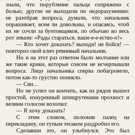
знали, что порубление пальца сопряжено с
болью; другие не выходили по недоразумению:
не разобрав вопроса, думали, что начальник
опрашивает, всем ли довольны, и опасаясь, чтоб
их не сочли за бунтовщиков, по обычаю во весь
рот зевали: «Рады стараться, ваше-е-е-ество-о!»
— Кто хочет доказать? выходи! не бойся! —
повторил свой клич ревнивый начальник.
Но и на этот раз ответом было молчание или
же такие крики, которые совсем не исчерпывали
вопроса. Лицо начальника сперва побагровело,
потом как-то грустно поникло.
— Сви...
Но не успел он кончить, как из рядов вышел
простой, изнуренный шпицрутенами прохвост и
велиим голосом возопил:
— Я хочу доказать!
С этим словом, положив палец на
перекладину, он тупым тесаком раздробил его.
Сделавши это, он улыбнулся. Это был