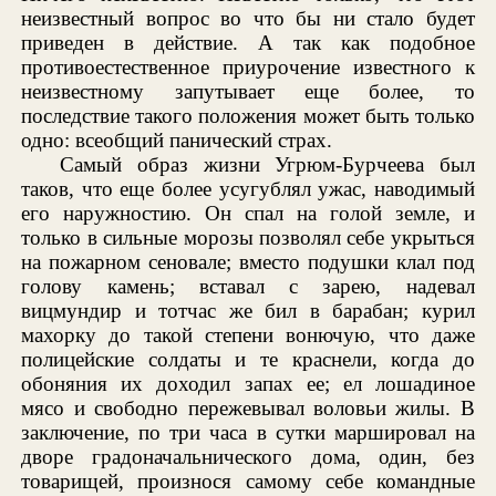
неизвестный вопрос во что бы ни стало будет
приведен в действие. А так как подобное
противоестественное приурочение известного к
неизвестному запутывает еще более, то
последствие такого положения может быть только
одно: всеобщий панический страх.
Самый образ жизни Угрюм-Бурчеева был
таков, что еще более усугублял ужас, наводимый
его наружностию. Он спал на голой земле, и
только в сильные морозы позволял себе укрыться
на пожарном сеновале; вместо подушки клал под
голову камень; вставал с зарею, надевал
вицмундир и тотчас же бил в барабан; курил
махорку до такой степени вонючую, что даже
полицейские солдаты и те краснели, когда до
обоняния их доходил запах ее; ел лошадиное
мясо и свободно пережевывал воловьи жилы. В
заключение, по три часа в сутки маршировал на
дворе градоначальнического дома, один, без
товарищей, произнося самому себе командные