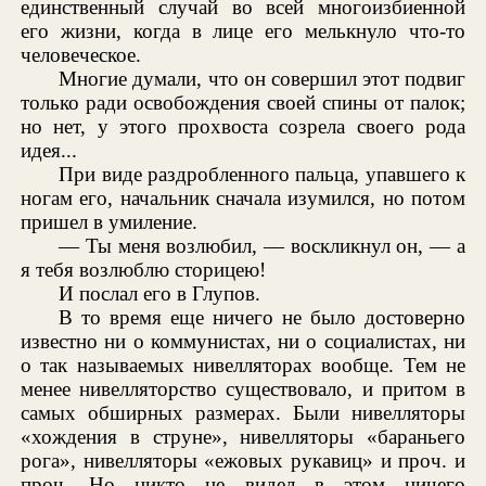
единственный случай во всей многоизбиенной
его жизни, когда в лице его мелькнуло что-то
человеческое.
Многие думали, что он совершил этот подвиг
только ради освобождения своей спины от палок;
но нет, у этого прохвоста созрела своего рода
идея...
При виде раздробленного пальца, упавшего к
ногам его, начальник сначала изумился, но потом
пришел в умиление.
— Ты меня возлюбил, — воскликнул он, — а
я тебя возлюблю сторицею!
И послал его в Глупов.
В то время еще ничего не было достоверно
известно ни о коммунистах, ни о социалистах, ни
о так называемых нивелляторах вообще. Тем не
менее нивелляторство существовало, и притом в
самых обширных размерах. Были нивелляторы
«хождения в струне», нивелляторы «бараньего
рога», нивелляторы «ежовых рукавиц» и проч. и
проч. Но никто не видел в этом ничего