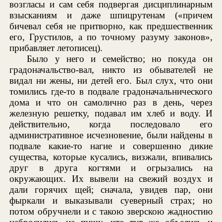
возгласы и сам себя подвергая дисциплинарным
взысканиям и даже шпицрутенам («причем
бичевал себя не притворно, как предшественник
его, Грустилов, а по точному разуму законов»,
прибавляет летописец).
Было у него и семейство; но покуда он
градоначальство-вал, никто из обывателей не
видал ни жены, ни детей его. Был слух, что они
томились где-то в подвале градоначальнического
дома и что он самолично раз в день, через
железную решетку, подавал им хлеб и воду. И
действительно, когда последовало его
административное исчезновение, были найдены в
подвале какие-то нагие и совершенно дикие
существа, которые кусались, визжали, впивались
друг в друга когтями и огрызались на
окружающих. Их вывели на свежий воздух и
дали горячих щей; сначала, увидев пар, они
фыркали и выказывали суеверный страх; но
потом обручнели и с такою зверскою жадностию