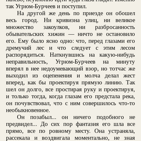
так Угрюм-Бурчеев и поступил.
На другой же день по приезде он обошел
весь город. Ни кривизна улиц, ни великое
множество закоулков, ни разбросанность
обывательских хижин — ничто не остановило
его. Ему было ясно одно: что, перед глазами его
дремучий лес и что следует с этим лесом
распорядиться. Наткнувшись на какую-нибудь
неправильность, Угрюм-Бурчеев на минуту
вперял в нее недоумевающий взор, но тотчас же
выходил из оцепенения и молча делал жест
вперед, как бы проектируя прямую линию. Так
шел он долго, все простирая руку и проектируя,
и только тогда, когда глазам его предстала река,
он почувствовал, что с ним совершилось что-то
необыкновенное.
Он позабыл... он ничего подобного не
предвидел... До сих пор фантазия его шла все
прямо, все по ровному месту. Она устраняла,
рассекала и воздвигала моментально, не зная