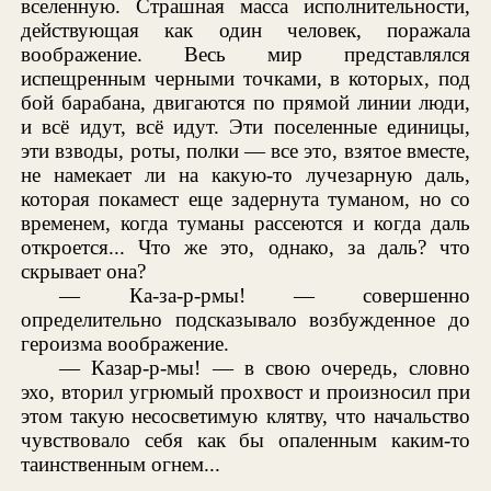
вселенную. Страшная масса исполнительности,
действующая как один человек, поражала
воображение. Весь мир представлялся
испещренным черными точками, в которых, под
бой барабана, двигаются по прямой линии люди,
и всё идут, всё идут. Эти поселенные единицы,
эти взводы, роты, полки — все это, взятое вместе,
не намекает ли на какую-то лучезарную даль,
которая покамест еще задернута туманом, но со
временем, когда туманы рассеются и когда даль
откроется... Что же это, однако, за даль? что
скрывает она?
— Ка-за-р-рмы! — совершенно
определительно подсказывало возбужденное до
героизма воображение.
— Казар-р-мы! — в свою очередь, словно
эхо, вторил угрюмый прохвост и произносил при
этом такую несосветимую клятву, что начальство
чувствовало себя как бы опаленным каким-то
таинственным огнем...