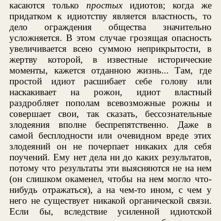
касаются только
простых
идиотов; когда же
придатком к идиотству является властность, то
дело ограждения общества значительно
усложняется. В этом случае грозящая опасность
увеличивается всею суммою неприкрытости, в
жертву которой, в известные исторические
моменты, кажется отданною жизнь... Там, где
простой идиот расшибает себе голову или
наскакивает на рожон, идиот властный
раздробляет пополам всевозможные рожны и
совершает свои, так сказать, бессознательные
злодеяния вполне беспрепятственно. Даже в
самой бесплодности или очевидном вреде этих
злодеяний он не почерпает никаких для себя
поучений. Ему нет дела ни до каких результатов,
потому что результаты эти выясняются не на нем
(он слишком окаменел, чтобы на нем могло что-
нибудь отражаться), а на чем-то ином, с чем у
него не существует никакой органической связи.
Если бы, вследствие усиленной идиотской