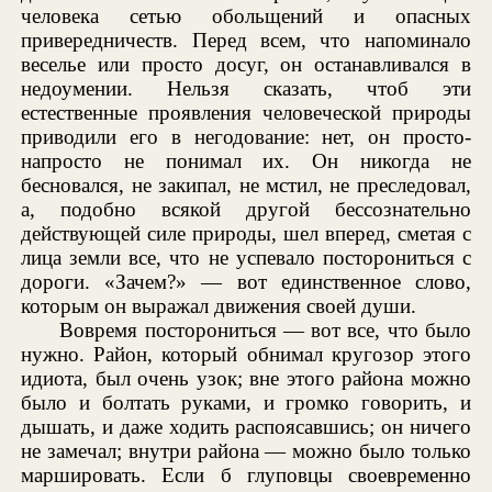
человека сетью обольщений и опасных
привередничеств. Перед всем, что напоминало
веселье или просто досуг, он останавливался в
недоумении. Нельзя сказать, чтоб эти
естественные проявления человеческой природы
приводили его в негодование: нет, он просто-
напросто не понимал их. Он никогда не
бесновался, не закипал, не мстил, не преследовал,
а, подобно всякой другой бессознательно
действующей силе природы, шел вперед, сметая с
лица земли все, что не успевало посторониться с
дороги. «Зачем?» — вот единственное слово,
которым он выражал движения своей души.
Вовремя посторониться — вот все, что было
нужно. Район, который обнимал кругозор этого
идиота, был очень узок; вне этого района можно
было и болтать руками, и громко говорить, и
дышать, и даже ходить распоясавшись; он ничего
не замечал; внутри района — можно было только
маршировать. Если б глуповцы своевременно