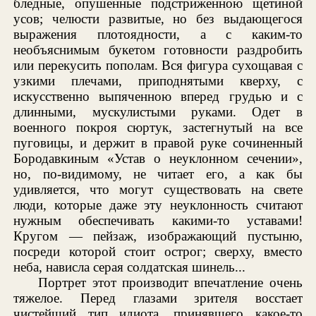
бледные, опушенные подстриженною щетиной
усов; челюсти развитые, но без выдающегося
выражения плотоядности, а с каким-то
необъяснимым букетом готовности раздробить
или перекусить пополам. Вся фигура сухощавая с
узкими плечами, приподнятыми кверху, с
искусственно выпяченною вперед грудью и с
длинными, мускулистыми руками. Одет в
военного покроя сюртук, застегнутый на все
пуговицы, и держит в правой руке сочиненный
Бородавкиным «Устав о неуклонном сечении»,
но, по-видимому, не читает его, а как бы
удивляется, что могут существовать на свете
люди, которые даже эту неуклонность считают
нужным обеспечивать какими-то уставами!
Кругом — пейзаж, изображающий пустыню,
посреди которой стоит острог; сверху, вместо
неба, нависла серая солдатская шинель...
Портрет этот производит впечатление очень
тяжелое. Перед глазами зрителя восстает
чистейший тип идиота, принявшего какое-то