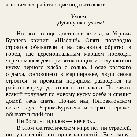
а за ним все работающие подхватывают:
Ухнем!
Дубинушка, ухнем!
Но вот солнце достигает зенита, и Угрюм-
Бурчеев кричит: «Шабаш!» Опять повзводно
строятся обыватели и направляются обратно в
город, где церемониальным маршем проходят
через «манеж для принятия пищи» и получают по
куску черного хлеба с солью. После краткого
отдыха, состоящего в маршировке, люди снова
строятся, и прежним порядком разводятся на
работы впредь до солнечного заката. По закате
всякий получает по новому куску хлеба и спешит
домой лечь спать. Ночью над Непреклонском
витает дух Угрюм-Бурчеева и зорко стережет
обывательский сон...
Ни бога, ни идолов — ничего...
В этом фантастическом мире нет ни страстей,
ни увлечений, ни привязанностей. Все живут