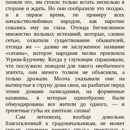
поняли это, им стоило только встать несколько в
стороне и ждать. Но они сообразили это поздно,
и в первое время, по примеру всех
начальстволюбивых народов, как нарочно
совались ему на глаза. Отсюда бесчисленное
множество вольных истязаний, которые, словно
сетью, охватили существование обывателей,
отсюда же — далеко не заслуженное название
«сатаны», которое народная молва присвоила
Угрюм-Бурчееву. Когда у глуповцев спрашивали,
что послужило поводом для такого необычного
эпитета, они ничего толком не объясняли, а
только дрожали. Молча указывали они на
вытянутые в струну дома свои, на разбитые перед
этими домами палисадники, на форменные
казакины, в которые однообразно были
обмундированы все жители до одного, — и
трепетные губы их шептали: сатана!
Сам летописец, вообще довольно
благосклонный к градоначальникам, не может
скрыть смутного чувства страха, приступая к