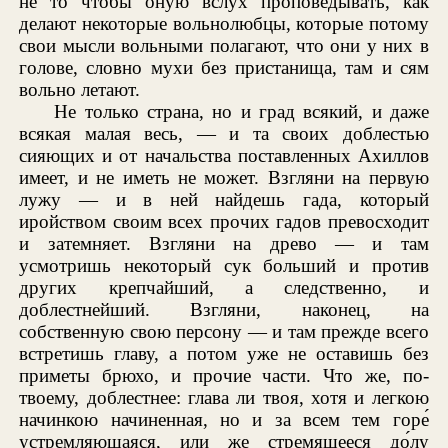
не то чтобы оную вслух проповедывать, как
делают некоторые вольнолюбцы, которые потому
свои мысли вольными полагают, что они у них в
голове, словно мухи без пристанища, там и сям
вольно летают.
Не только страна, но и град всякий, и даже
всякая малая весь, — и та своих доблестью
сияющих и от начальства поставленных Ахиллов
имеет, и не иметь не может. Взгляни на первую
лужу — и в ней найдешь гада, который
иройством своим всех прочих гадов превосходит
и затемняет. Взгляни на древо — и там
усмотришь некоторый сук больший и против
других крепчайший, а следственно, и
доблестнейший. Взгляни, наконец, на
собственную свою персону — и там прежде всего
встретишь главу, а потом уже не оставишь без
приметы брюхо, и прочие части. Что же, по-
твоему, доблестнее: глава ли твоя, хотя и легкою
начинкою начиненная, но и за всем тем горе́
устремляющаяся, или же стремящееся до́лу