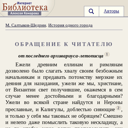
Авторы
М. Салтыков-Щедрин
.
История одного города
ОБРАЩЕНИЕ К ЧИТАТЕЛЮ
1
от последнего архивариуса-летописца
Ежели древним еллинам и римлянам
дозволено было слагать хвалу своим безбожным
начальникам и предавать потомству мерзкие их
деяния для назидания, ужели же мы, христиане,
от Византии свет получившие, окажемся в сем
случае менее достойными и благодарными?
Ужели во всякой стране найдутся и Нероны
2
преславные, и Калигулы, доблестью сияющие
,
и только у себя мы таковых не обрящем? Смешно
и нелепо даже помыслить таковую нескладицу, а