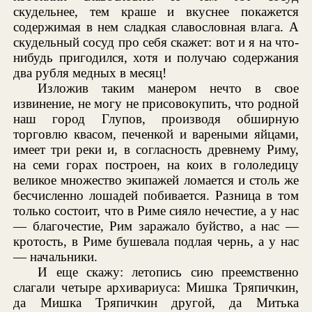
скудельнее, тем краше и вкуснее покажется
содержимая в нем сладкая славословная влага. А
скудельный сосуд про себя скажет: вот и я на что-
нибудь пригодился, хотя и получаю содержания
два рубля медных в месяц!
Изложив таким манером нечто в свое
извинение, не могу не присовокупить, что родной
наш город Глупов, производя обширную
торговлю квасом, печенкой и вареными яйцами,
имеет три реки и, в согласность древнему Риму,
на семи горах построен, на коих в гололедицу
великое множество экипажей ломается и столь же
бесчисленно лошадей побивается. Разница в том
только состоит, что в Риме сияло нечестие, а у нас
— благочестие, Рим заражало буйство, а нас —
кротость, в Риме бушевала подлая чернь, а у нас
— начальники.
И еще скажу: летопись сию преемственно
слагали четыре архивариуса: Мишка Тряпичкин,
да Мишка Тряпичкин другой, да Митька