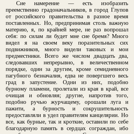
Сие намерение — есть изобразить
преемственно градоначальников, в город Глупов
от российского правительства в разное время
поставленных. Но, предпринимая столь важную
материю, я, по крайней мере, не раз вопрошал
себя: по силам ли будет мне сие бремя? Много
видел я на своем веку поразительных сих
подвижников, много видели таковых и мои
предместники. Всего же числом двадцать два,
следовавших непрерывно, в величественном
порядке, один за другим, кроме семидневного
пагубного безначалия, едва не повергшего весь
град в запустение. Одни из них, подобно
бурному пламени, пролетали из края в край, все
очищая и обновляя; другие, напротив того,
подобно ручью журчащему, орошали луга и
пажити, а бурность и сокрушительность
предоставляли в удел правителям канцелярии. Но
все, как бурные, так и кроткие, оставили по себе
благодарную память в сердцах сограждан, ибо