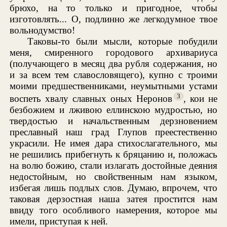
брюхо, на то только и пригодное, чтобы
изготовлять... О, подлинно же легкодумное твое
вольнодумство!
Таковы-то были мысли, которые побудили
меня, смиренного городового архивариуса
(получающего в месяц два рубля содержания, но
и за всем тем славословящего), купно с троими
моими предшественниками, неумытными устами
3
воспеть хвалу славных оных Неронов
, кои не
безбожием и лживою еллинскою мудростью, но
твердостью и начальственным дерзновением
преславный наш град Глупов преестественно
украсили. Не имея дара стихослагательного, мы
не решились прибегнуть к бряцанию и, положась
на волю божию, стали излагать достойные деяния
недостойным, но свойственным нам языком,
избегая лишь подлых слов. Думаю, впрочем, что
таковая дерзостная наша затея простится нам
ввиду того особливого намерения, которое мы
имели, приступая к ней.