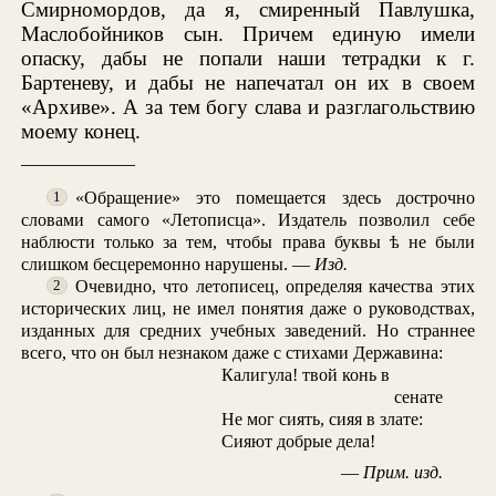
Смирномордов, да я, смиренный Павлушка,
Маслобойников сын. Причем единую имели
опаску, дабы не попали наши тетрадки к г.
Бартеневу, и дабы не напечатал он их в своем
«Архиве». А за тем богу слава и разглагольствию
моему конец.
«Обращение» это помещается здесь дострочно
1
словами самого «Летописца». Издатель позволил себе
наблюсти только за тем, чтобы права буквы
ѣ
не были
слишком бесцеремонно нарушены. —
Изд.
Очевидно, что летописец, определяя качества этих
2
исторических лиц, не имел понятия даже о руководствах,
изданных для средних учебных заведений. Но страннее
всего, что он был незнаком даже с стихами Державина:
Калигула! твой конь в
сенате
Не мог сиять, сияя в злате:
Сияют добрые дела!
—
Прим. изд.