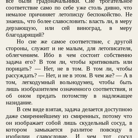
все были градоначальники. Сие трогательное
соответствие само по себе уже столь дивно, что
немалое причиняет летописцу беспокойство. Не
знаешь, что более славословить: власть ли, в меру
дерзающую, или сей виноград, в меру
благодарящий?
Но сие же самое соответствие, с другой
стороны, служит и не малым, для летописателя,
облегчением. Ибо в чем состоит собственно
задача его? В том ли, чтобы критиковать или
порицать? — Нет, не в том. В том ли, чтобы
рассуждать? — Нет, и не в этом. В чем же? — А в
том, легкодумный вольнодумец, чтобы быть
лишь изобразителем означенного соответствия, и
об оном предать потомству в надлежащее
назидание.
В сем виде взятая, задача делается доступною
даже смиреннейшему из смиренных, потому что
он изображает собой лишь скудельный сосуд, в
котором замыкается разлитое повсюду в
изобилии славословие. И чем тот сосуд