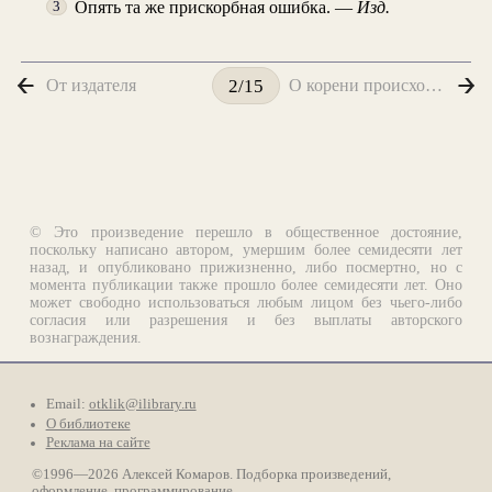
Опять та же прискорбная ошибка. —
Изд.
3
От издателя
О корени происхождения глуповцев
2/15
© Это произведение перешло в общественное достояние,
поскольку написано автором, умершим более семидесяти лет
назад, и опубликовано прижизненно, либо посмертно, но с
момента публикации также прошло более семидесяти лет. Оно
может свободно использоваться любым лицом без чьего-либо
согласия или разрешения и без выплаты авторского
вознаграждения.
Email:
otklik@ilibrary.ru
О библиотеке
Реклама на сайте
©1996—2026 Алексей Комаров. Подборка произведений,
оформление, программирование.