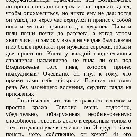
он пришел поздно вечером и стал просить денег,
чтобы опохмелиться, но никто ему не дал: тогда
он ушел, но через чае вернулся и принес с собой
пива и мятных пряников для девушек. Пили и
пели песни почти до рассвета, а когда утром
хватились, то замок у входа на чердак был сломан
и из белья пропало: три мужских сорочки, юбка и
две простыни. Костя у каждой свидетельницы
спрашивал насмешливо: не пила ли она под
Воздвиженье того пива, которое принес
подсудимый? Очевидно, он гнул к тому, что
прачки сами себя обокрали. Говорил он свою
речь без малейшего волнения, сердито глядя на
присяжных.
Он объяснял, что такое кража со взломом и
простая кража. Говорил очень подробно,
убедительно, обнаруживая необыкновенную
способность говорить долго и серьезным тоном о
том, что давно уже всем известно. И трудно было
понять, чего, собственно, он хочет? Из его