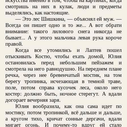
искусства именно в том, чтобы на картинах, когда
смотришь на них в кулак, люди и предметы
выделялись, как настоящие.
— Это лес Шишкина, — объяснял ей муж. —
Всегда он пишет одно и то же... А вот обрати
внимание: такого лилового снега никогда не
бывает... А у этого мальчика левая рука короче
правой.
Когда все утомились и Лаптев пошел
отыскивать Костю, чтобы ехать домой, Юлия
остановилась перед небольшим пейзажем и
смотрела на него равнодушно. На переднем плане
речка, через нее бревенчатый мостик, на том
берегу тропинка, исчезающая в темной траве,
поле, потом справа кусочек леса, около него
костер: должно быть, ночное стерегут. А вдали
догорает вечерняя заря.
Юлия вообразила, как она сама идет по
мостику, потом тропинкой, всё дальше и дальше,
а кругом тихо, кричат сонные дергачи, вдали
мигает огонь. И почему-то вдруг ей стало