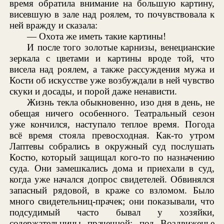
время обратила внимание на большую картину,
висевшую в зале над роялем, то почувствовала к
ней вражду и сказала:
— Охота же иметь такие картины!
И после того золотые карнизы, венецианские
зеркала с цветами и картины вроде той, что
висела над роялем, а также рассуждения мужа и
Кости об искусстве уже возбуждали в ней чувство
скуки и досады, и порой даже ненависти.
Жизнь текла обыкновенно, изо дня в день, не
обещая ничего особенного. Театральный сезон
уже кончился, наступало теплое время. Погода
всё время стояла превосходная. Как-то утром
Лаптевы собрались в окружный суд послушать
Костю, который защищал кого-то по назначению
суда. Они замешкались дома и приехали в суд,
когда уже начался допрос свидетелей. Обвинялся
запасный рядовой, в краже со взломом. Было
много свидетельниц-прачек; они показывали, что
подсудимый часто бывал у хозяйки,
содержательницы прачечной; под Воздвиженье