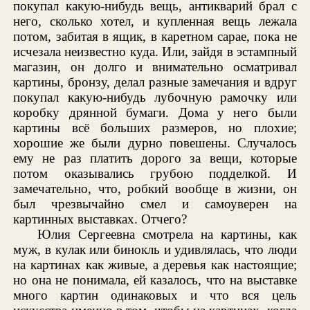
покупал какую-нибудь вещь, антикварий брал с
него, сколько хотел, и купленная вещь лежала
потом, забитая в ящик, в каретном сарае, пока не
исчезала неизвестно куда. Или, зайдя в эстампный
магазин, он долго и внимательно осматривал
картины, бронзу, делал разные замечания и вдруг
покупал какую-нибудь лубочную рамочку или
коробку дрянной бумаги. Дома у него были
картины всё больших размеров, но плохие;
хорошие же были дурно повешены. Случалось
ему не раз платить дорого за вещи, которые
потом оказывались грубою подделкой. И
замечательно, что, робкий вообще в жизни, он
был чрезвычайно смел и самоуверен на
картинных выставках. Отчего?
Юлия Сергеевна смотрела на картины, как
муж, в кулак или бинокль и удивлялась, что люди
на картинах как живые, а деревья как настоящие;
но она не понимала, ей казалось, что на выставке
много картин одинаковых и что вся цель