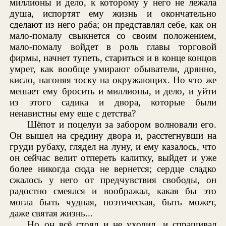
миллионы и дело, к которому у него не лежала
душа, испортят ему жизнь и окончательно
сделают из него раба; он представлял себе, как он
мало-помалу свыкнется со своим положением,
мало-помалу войдет в роль главы торговой
фирмы, начнет тупеть, стариться и в конце концов
умрет, как вообще умирают обыватели, дрянно,
кисло, нагоняя тоску на окружающих. Но что же
мешает ему бросить и миллионы, и дело, и уйти
из этого садика и двора, которые были
ненавистны ему еще с детства?
Шёпот и поцелуи за забором волновали его.
Он вышел на средину двора и, расстегнувши на
груди рубаху, глядел на луну, и ему казалось, что
он сейчас велит отпереть калитку, выйдет и уже
более никогда сюда не вернется; сердце сладко
сжалось у него от предчувствия свободы, он
радостно смеялся и воображал, какая бы это
могла быть чудная, поэтическая, быть может,
даже святая жизнь...
Но он всё стоял и не уходил, и спрашивал