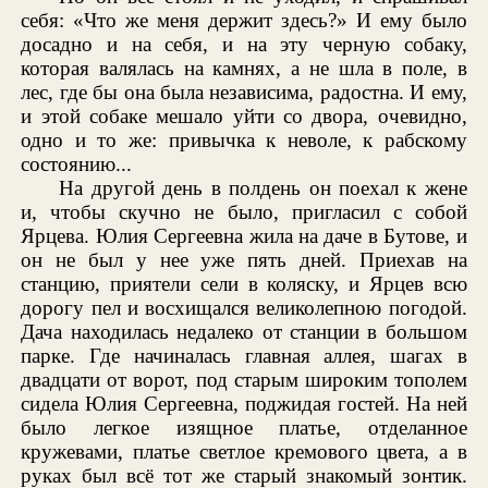
себя: «Что же меня держит здесь?» И ему было
досадно и на себя, и на эту черную собаку,
которая валялась на камнях, а не шла в поле, в
лес, где бы она была независима, радостна. И ему,
и этой собаке мешало уйти со двора, очевидно,
одно и то же: привычка к неволе, к рабскому
состоянию...
На другой день в полдень он поехал к жене
и, чтобы скучно не было, пригласил с собой
Ярцева. Юлия Сергеевна жила на даче в Бутове, и
он не был у нее уже пять дней. Приехав на
станцию, приятели сели в коляску, и Ярцев всю
дорогу пел и восхищался великолепною погодой.
Дача находилась недалеко от станции в большом
парке. Где начиналась главная аллея, шагах в
двадцати от ворот, под старым широким тополем
сидела Юлия Сергеевна, поджидая гостей. На ней
было легкое изящное платье, отделанное
кружевами, платье светлое кремового цвета, а в
руках был всё тот же старый знакомый зонтик.