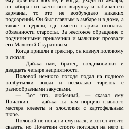
ему доверяли вполне, и когда, уходя из амбара,
он забирал из кассы всю выручку и набивал ею
карманы, то это не возбуждало никаких
подозрений. Он был главным в амбаре и в доме, а
также в церкви, где вместо старика исполнял
обязанности старосты. За жестокое обращение о
подчиненными приказчики и мальчики прозвали
его Малютой Скуратовым.
Когда пришли в трактир, он кивнул половому
и сказал:
— Дай-ка нам, братец, полдиковинки и
двадцать четыре неприятности.
Половой немного погодя подал на подносе
полбутылки водки и несколько тарелок с
разнообразными закусками.
— Вот что, любезный, — сказал ему
Початкин, — дай-ка ты нам порцию главного
мастера клеветы и злословия с картофельным
пюре.
Половой не понял и смутился, и хотел что-то
сказать, но Початкин строго поглядел на него и