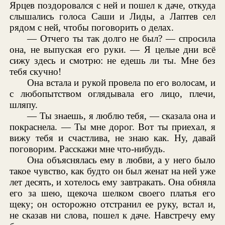
Ярцев поздоровался с ней и пошел к даче, откуда
слышались голоса Саши и Лиды, а Лаптев сел
рядом с ней, чтобы поговорить о делах.
— Отчего ты так долго не был? — спросила
она, не выпуская его руки. — Я целые дни всё
сижу здесь и смотрю: не едешь ли ты. Мне без
тебя скучно!
Она встала и рукой провела по его волосам, и
с любопытством оглядывала его лицо, плечи,
шляпу.
— Ты знаешь, я люблю тебя, — сказала она и
покраснела. — Ты мне дорог. Вот ты приехал, я
вижу тебя и счастлива, не знаю как. Ну, давай
поговорим. Расскажи мне что-нибудь.
Она объяснялась ему в любви, а у него было
такое чувство, как будто он был женат на ней уже
лет десять, и хотелось ему завтракать. Она обняла
его за шею, щекоча шелком своего платья его
щеку; он осторожно отстранил ее руку, встал и,
не сказав ни слова, пошел к даче. Навстречу ему