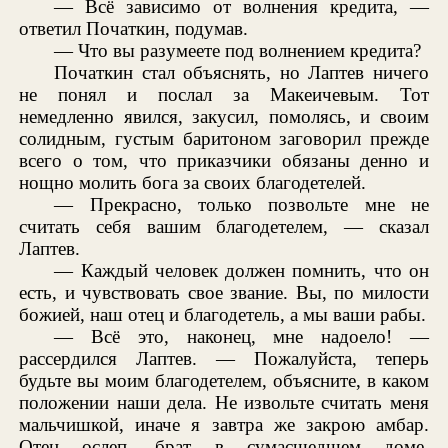
— Всё зависимо от волнения кредита, —
ответил Початкин, подумав.
— Что вы разумеете под волнением кредита?
Початкин стал объяснять, но Лаптев ничего
не понял и послал за Макеичевым. Тот
немедленно явился, закусил, помолясь, и своим
солидным, густым баритоном заговорил прежде
всего о том, что приказчики обязаны денно и
нощно молить бога за своих благодетелей.
— Прекрасно, только позвольте мне не
считать себя вашим благодетелем, — сказал
Лаптев.
— Каждый человек должен помнить, что он
есть, и чувствовать свое звание. Вы, по милости
божией, наш отец и благодетель, а мы ваши рабы.
— Всё это, наконец, мне надоело! —
рассердился Лаптев. — Пожалуйста, теперь
будьте вы моим благодетелем, объясните, в каком
положении наши дела. Не извольте считать меня
мальчишкой, иначе я завтра же закрою амбар.
Отец ослеп, брат в сумасшедшем доме,