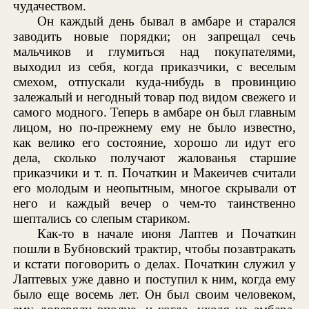
чудачеством.
Он каждый день бывал в амбаре и старался
заводить новые порядки; он запрещал сечь
мальчиков и глумиться над покупателями,
выходил из себя, когда приказчики, с веселым
смехом, отпускали куда-нибудь в провинцию
залежалый и негодный товар под видом свежего и
самого модного. Теперь в амбаре он был главным
лицом, но по-прежнему ему не было известно,
как велико его состояние, хорошо ли идут его
дела, сколько получают жалованья старшие
приказчики и т. п. Початкин и Макеичев считали
его молодым и неопытным, многое скрывали от
него и каждый вечер о чем-то таинственно
шептались со слепым стариком.
Как-то в начале июня Лаптев и Початкин
пошли в Бубновский трактир, чтобы позавтракать
и кстати поговорить о делах. Початкин служил у
Лаптевых уже давно и поступил к ним, когда ему
было еще восемь лет. Он был своим человеком,