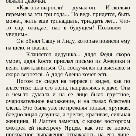
бежали девочки.
«Как они выросли! — думал он. — И сколько
перемен за эти три года... Но ведь придется, быть
может, жить еще тринадцать, тридцать лет... Что-
то еще ожидает нас в будущем! Поживем —
увидим».
Он обнял Сашу и Лиду, которые повисли ему
на шею, и сказал:
— Кланяется дедушка... дядя Федя скоро
умрет, дядя Костя прислал письмо из Америки и
велит вам кланяться. Он соскучился на выставке и
скоро вернется. А дядя Алеша хочет есть.
Потом он сидел на террасе и видел, как по
аллее тихо шла его жена, направляясь к даче. Она
о чем-то думала и на ее лице было грустное,
очаровательное выражение, и на глазах блестели
слезы. Это была уже не прежняя тонкая, хрупкая,
бледнолицая девушка, а зрелая, красивая, сильная
женщина. И Лаптев заметил, с каким восторгом
смотрел ей навстречу Ярцев, как это ее новое,
прекрасное выражение отражалось на его лице,