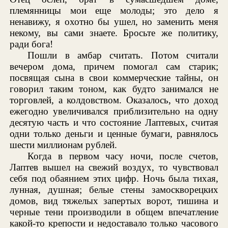
племянницы мои еще молоды; это дело я
ненавижу, я охотно бы ушел, но заменить меня
некому, вы сами знаете. Бросьте же политику,
ради бога!
Пошли в амбар считать. Потом считали
вечером дома, причем помогал сам старик;
посвящая сына в свои коммерческие тайны, он
говорил таким тоном, как будто занимался не
торговлей, а колдовством. Оказалось, что доход
ежегодно увеличивался приблизительно на одну
десятую часть и что состояние Лаптевых, считая
одни только деньги и ценные бумаги, равнялось
шести миллионам рублей.
Когда в первом часу ночи, после счетов,
Лаптев вышел на свежий воздух, то чувствовал
себя под обаянием этих цифр. Ночь была тихая,
лунная, душная; белые стены замоскворецких
домов, вид тяжелых запертых ворот, тишина и
черные тени производили в общем впечатление
какой-то крепости и недоставало только часового