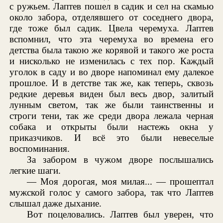
с ружьем. Лаптев пошел в садик и сел на скамью
около забора, отделявшего от соседнего двора,
где тоже был садик. Цвела черемуха. Лаптев
вспомнил, что эта черемуха во времена его
детства была такою же корявой и такого же роста
и нисколько не изменилась с тех пор. Каждый
уголок в саду и во дворе напоминал ему далекое
прошлое. И в детстве так же, как теперь, сквозь
редкие деревья виден был весь двор, залитый
лунным светом, так же были таинственны и
строги тени, так же среди двора лежала черная
собака и открыты были настежь окна у
приказчиков. И всё это были невеселые
воспоминания.
За забором в чужом дворе послышались
легкие шаги.
— Моя дорогая, моя милая... — прошептал
мужской голос у самого забора, так что Лаптев
слышал даже дыхание.
Вот поцеловались. Лаптев был уверен, что