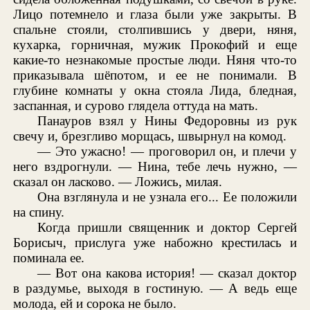
Лицо потемнело и глаза были уже закрыты. В
спальне стояли, столпившись у двери, няня,
кухарка, горничная, мужик Прокофий и еще
какие-то незнакомые простые люди. Няня что-то
приказывала шёпотом, и ее не понимали. В
глубине комнаты у окна стояла Лида, бледная,
заспанная, и сурово глядела оттуда на мать.
Панауров взял у Нины Федоровны из рук
свечу и, брезгливо морщась, швырнул на комод.
— Это ужасно! — проговорил он, и плечи у
него вздрогнули. — Нина, тебе лечь нужно, —
сказал он ласково. — Ложись, милая.
Она взглянула и не узнала его... Ее положили
на спину.
Когда пришли священник и доктор Сергей
Борисыч, прислуга уже набожно крестилась и
поминала ее.
— Вот она какова история! — сказал доктор
в раздумье, выходя в гостиную. — А ведь еще
молода, ей и сорока не было.