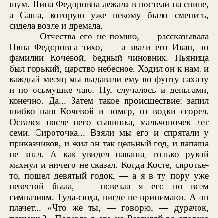
шум. Нина Федоровна лежала в постели на спине,
а Саша, которую уже некому было сменить,
сидела возле и дремала.
— Отчества его не помню, — рассказывала
Нина Федоровна тихо, — а звали его Иван, по
фамилии Кочевой, бедный чиновник. Пьяница
был горький, царство небесное. Ходил он к нам, и
каждый месяц мы выдавали ему по фунту сахару
и по осьмушке чаю. Ну, случалось и деньгами,
конечно. Да... Затем такое происшествие: запил
шибко наш Кочевой и помер, от водки сгорел.
Остался после него сынишка, мальчоночек лет
семи. Сироточка... Взяли мы его и спрятали у
приказчиков, и жил он так цельный год, и папаша
не знал. А как увидел папаша, только рукой
махнул и ничего не сказал. Когда Косте, сиротке-
то, пошел девятый годок, — а я в ту пору уже
невестой была, — повезла я его по всем
гимназиям. Туда-сюда, нигде не принимают. А он
плачет... «Что же ты, — говорю, — дурачок,