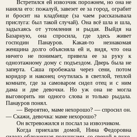
Встретился ей извозчик порожнем, но она не
наняла его: пожалуй, завезет ее за город, ограбит
и бросит на кладбище (за чаем рассказывала
прислуга: был такой случай). Она всё шла и шла,
задыхаясь от утомления и рыдая. Выйдя на
Базарную, она спросила, где здесь живет
господин Панауров. Какая-то незнакомая
женщина долго объясняла ей и, видя, что она
ничего не понимает, привела ее за руку к
одноэтажному дому с подъездом. Дверь была не
заперта. Саша пробежала через сени, потом
коридор и наконец очутилась в светлой, теплой
комнате, где за самоваром сидел отец и с ним
дама и две девочки. Но уж она не могла
выговорить ни одного слова и только рыдала.
Панауров понял.
— Вероятно, маме нехорошо? — спросил он.
— Скажи, девочка: маме нехорошо?
Он встревожился и послал за извозчиком.
Когда приехали домой, Нина Федоровна
сидела обложенная подушками, со свечой в руке.