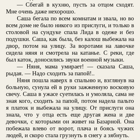
— Сбегай в кухню, пусть за отцом сходят.
Мне очень даже нехорошо.
Саша бегала по всем комнатам и звала, но во
всем доме не было никого из прислуги, и только в
столовой на сундуке спала Лида в одеже и без
подушки. Саша, как была, без калош выбежала на
двор, потом на улицу. За воротами на лавочке
сидела няня и смотрела на катанье. С реки, где
был каток, доносились звуки военной музыки.
— Няня, мама умирает! — сказала Саша,
рыдая. — Надо сходить за папой!..
Няня пошла наверх в спальню и, взглянув на
больную, сунула ей в руки зажженную восковую
свечу. Саша в ужасе суетилась и умоляла, сама не
зная кого, сходить за папой, потом надела пальто
я платок и выбежала на улицу. От прислуги она
знала, что у отца есть еще другая жена и две
девочки, с которыми он живет на Базарной. Она
побежала влево от ворот, плача и боясь чужих
людей, и скоро стала грузнуть в снегу а зябнуть.