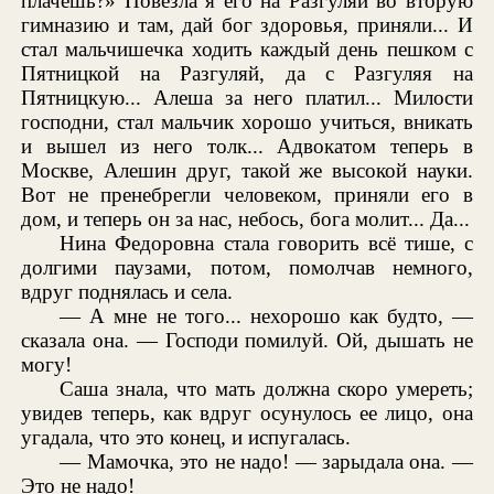
плачешь?» Повезла я его на Разгуляй во вторую
гимназию и там, дай бог здоровья, приняли... И
стал мальчишечка ходить каждый день пешком с
Пятницкой на Разгуляй, да с Разгуляя на
Пятницкую... Алеша за него платил... Милости
господни, стал мальчик хорошо учиться, вникать
и вышел из него толк... Адвокатом теперь в
Москве, Алешин друг, такой же высокой науки.
Вот не пренебрегли человеком, приняли его в
дом, и теперь он за нас, небось, бога молит... Да...
Нина Федоровна стала говорить всё тише, с
долгими паузами, потом, помолчав немного,
вдруг поднялась и села.
— А мне не того... нехорошо как будто, —
сказала она. — Господи помилуй. Ой, дышать не
могу!
Саша знала, что мать должна скоро умереть;
увидев теперь, как вдруг осунулось ее лицо, она
угадала, что это конец, и испугалась.
— Мамочка, это не надо! — зарыдала она. —
Это не надо!